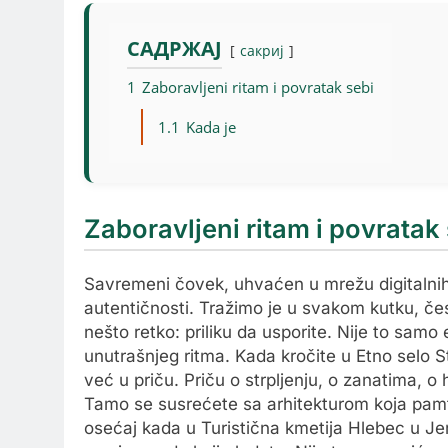
САДРЖАЈ
сакриј
1
Zaboravljeni ritam i povratak sebi
1.1
Kada je
Zaboravljeni ritam i povratak
Savremeni čovek, uhvaćen u mrežu digitalnih 
autentičnosti. Tražimo je u svakom kutku, če
nešto retko: priliku da usporite. Nije to sa
unutrašnjeg ritma. Kada kročite u Etno selo Sta
već u priču. Priču o strpljenju, o zanatima, o 
Tamo se susrećete sa arhitekturom koja pamti 
osećaj kada u Turistična kmetija Hlebec u Jer