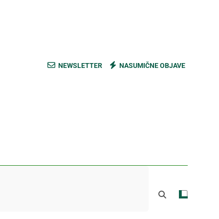
ski kupus bez prevare i masti [Cene]
 bez prašine i novih eko-taksi [Mapa]
e mešavine i nađite pravi ukus [Cene]
NEWSLETTER
NASUMIČNE OBJAVE
do Mačkovog kamena bez rupa [Mapa]
ski kupus bez prevare i masti [Cene]