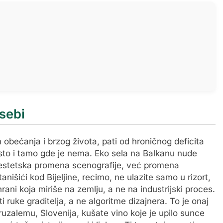
 sebi
obećanja i brzog života, pati od hroničnog deficita
sto i tamo gde je nema. Eko sela na Balkanu nude
mo estetska promena scenografije, već promena
nišići kod Bijeljine, recimo, ne ulazite samo u rizort,
hrani koja miriše na zemlju, a ne na industrijski proces.
ruke graditelja, a ne algoritme dizajnera. To je onaj
uzalemu, Slovenija, kušate vino koje je upilo sunce