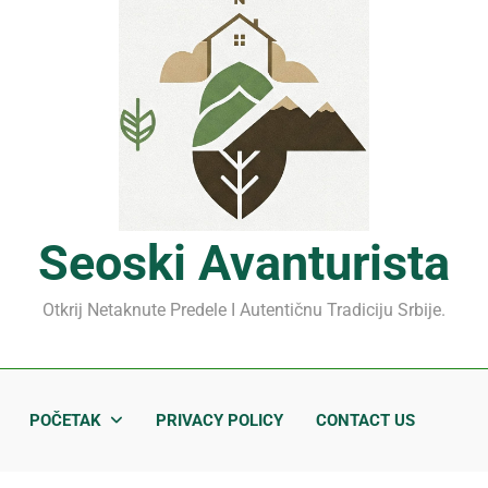
Mrčajevci 2026: Svadbar
Jahorina leto 2026: Staze
Sjenički sir 2026: Izbegnit
Planina Jagodnja 2026: Put 
Mrčajevci 2026: Svadbar
Seoski Avanturista
Otkrij Netaknute Predele I Autentičnu Tradiciju Srbije.
POČETAK
PRIVACY POLICY
CONTACT US