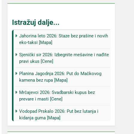
Istražuj dalje...
Jahorina leto 2026: Staze bez prašine i novih
eko-taksi [Mapa]
Sjenički sir 2026: Izbegnite mešavine i nađite
pravi ukus [Cene]
Planina Jagodnja 2026: Put do Mačkovog
kamena bez rupa [Mapa]
Mrčajevci 2026: Svadbarski kupus bez
prevare i masti [Cene]
Vodopad Prskalo 2026: Put bez lutanja i
kidanja guma [Mapa]