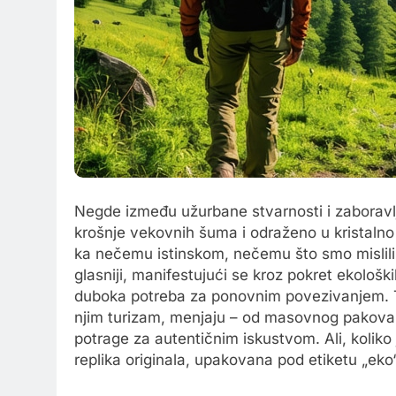
Negde između užurbane stvarnosti i zaboravlj
krošnje vekovnih šuma i odraženo u kristaln
ka nečemu istinskom, nečemu što smo mislili 
glasniji, manifestujući se kroz pokret ekološk
duboka potreba za ponovnim povezivanjem. T
njim turizam, menjaju – od masovnog pakovanj
potrage za autentičnim iskustvom. Ali, koliko
replika originala, upakovana pod etiketu „eko