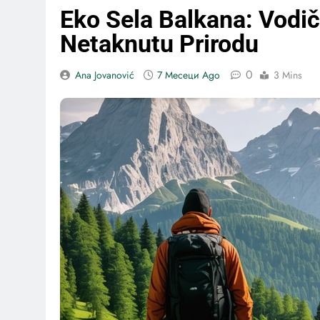
Eko Sela Balkana: Vodič
Netaknutu Prirodu
0
Ana Jovanović
7 Месеци Ago
3 Mins