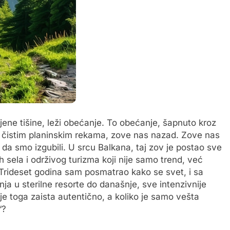
ene tišine, leži obećanje. To obećanje, šapnuto kroz
o čistim planinskim rekama, zove nas nazad. Zove nas
da smo izgubili. U srcu Balkana, taj zov je postao sve
ih sela i održivog turizma koji nije samo trend, već
rideset godina sam posmatrao kako se svet, i sa
a u sterilne resorte do današnje, sve intenzivnije
 je toga zaista autentično, a koliko je samo vešta
“?