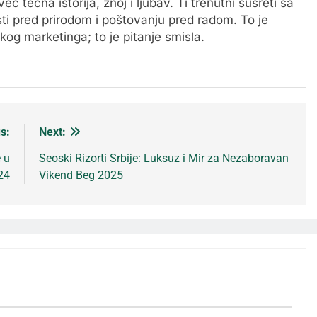
ć tečna istorija, znoj i ljubav. Ti trenutni susreti sa
ti pred prirodom i poštovanju pred radom. To je
čkog marketinga; to je pitanje smisla.
s:
Next:
 u
Seoski Rizorti Srbije: Luksuz i Mir za Nezaboravan
24
Vikend Beg 2025