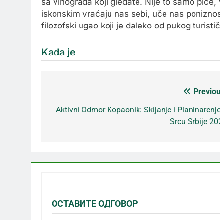
sa vinograda koji gledate. Nije to samo piće, ve
iskonskim vraćaju nas sebi, uče nas poniznos
filozofski ugao koji je daleko od pukog turisti
Kada je
Previou
Кретање
Aktivni Odmor Kopaonik: Skijanje i Planinarenje
Srcu Srbije 20
чланка
ОСТАВИТЕ ОДГОВОР