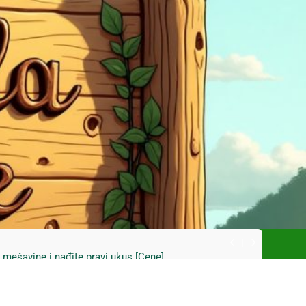
ski kupus bez prevare i masti [Cene]
 bez prašine i novih eko-taksi [Mapa]
e mešavine i nađite pravi ukus [Cene]
do Mačkovog kamena bez rupa [Mapa]