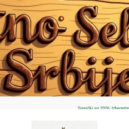
Mrčajevci 2026: Svadbar
Jahorina leto 2026: Staze
Sjenički sir 2026: Izbegnit
Planina Jagodnja 2026: Put 