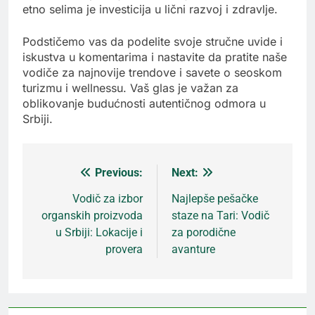
etno selima je investicija u lični razvoj i zdravlje.
Podstičemo vas da podelite svoje stručne uvide i
iskustva u komentarima i nastavite da pratite naše
vodiče za najnovije trendove i savete o seoskom
turizmu i wellnessu. Vaš glas je važan za
oblikovanje budućnosti autentičnog odmora u
Srbiji.
Previous:
Next:
Кретање
Vodič za izbor
Najlepše pešačke
organskih proizvoda
staze na Tari: Vodič
чланка
u Srbiji: Lokacije i
za porodične
provera
avanture