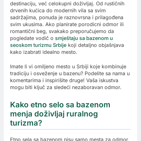
destinaciju, već celokupni doživljaj. Od rustičnih
drvenih kućica do modernih vila sa svim
sadržajima, ponuda je raznovrsna i prilagođena
svim ukusima. Ako planirate porodicni odmor ili
romantični beg, svakako preporučujemo da
pogledate vodič o
smještaju sa bazenom u
seoskom turizmu Srbije
koji detaljno objašnjava
kako izabrati idealno mesto.
Imate li vi omiljeno mesto u Srbiji koje kombinuje
tradiciju i osveženje u bazenu? Podelite sa nama u
komentarima i inspirišite druge! Vaša iskustva
mogu biti ključ za sledeći nezaboravan odmor.
Kako etno selo sa bazenom
menja doživljaj ruralnog
turizma?
Etno sela sa bazenom nisu samo mesta za odmor,