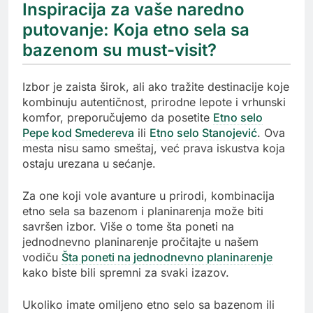
Inspiracija za vaše naredno
putovanje: Koja etno sela sa
bazenom su must-visit?
Izbor je zaista širok, ali ako tražite destinacije koje
kombinuju autentičnost, prirodne lepote i vrhunski
komfor, preporučujemo da posetite
Etno selo
Pepe kod Smedereva
ili
Etno selo Stanojević
. Ova
mesta nisu samo smeštaj, već prava iskustva koja
ostaju urezana u sećanje.
Za one koji vole avanture u prirodi, kombinacija
etno sela sa bazenom i planinarenja može biti
savršen izbor. Više o tome šta poneti na
jednodnevno planinarenje pročitajte u našem
vodiču
Šta poneti na jednodnevno planinarenje
kako biste bili spremni za svaki izazov.
Ukoliko imate omiljeno etno selo sa bazenom ili