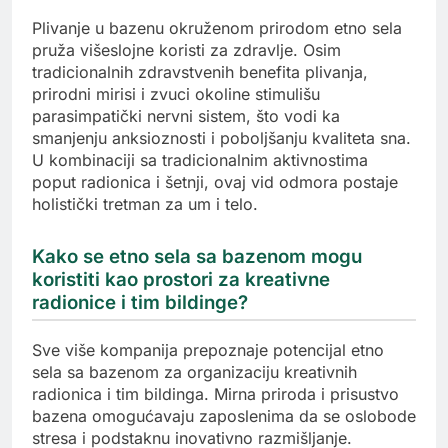
Plivanje u bazenu okruženom prirodom etno sela
pruža višeslojne koristi za zdravlje. Osim
tradicionalnih zdravstvenih benefita plivanja,
prirodni mirisi i zvuci okoline stimulišu
parasimpatički nervni sistem, što vodi ka
smanjenju anksioznosti i poboljšanju kvaliteta sna.
U kombinaciji sa tradicionalnim aktivnostima
poput radionica i šetnji, ovaj vid odmora postaje
holistički tretman za um i telo.
Kako se etno sela sa bazenom mogu
koristiti kao prostori za kreativne
radionice i tim bildinge?
Sve više kompanija prepoznaje potencijal etno
sela sa bazenom za organizaciju kreativnih
radionica i tim bildinga. Mirna priroda i prisustvo
bazena omogućavaju zaposlenima da se oslobode
stresa i podstaknu inovativno razmišljanje.