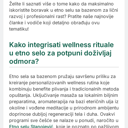
Želite li saznati više o tome kako da maksimalno
iskoristite boravak u etno selu sa bazenom za lični
razvoj i profesionalni rast? Pratite naše najnovije
članke i vodiče koji detaljno obrađuju ovu
tematiku!
Kako integrisati wellness rituale
u etno selo za potpuni doživljaj
odmora?
Etno sela sa bazenom pružaju savršenu priliku za
kreiranje personalizovanih wellness rutina koje
kombinuju benefite plivanja i tradicionalnih metoda
opuštanja. Uključivanje masaža sa lokalnim biljnim
preparatima, aromaterapija na bazi eteričnih ulja iz
okoline i vođene meditacije u prirodnom ambijentu
doprinose dubljoj regeneraciji tela i duha. Ovakvi
programi sve češće se nalaze u ponudi, naročito u
Etno selu Stanojević
, koje je poznato po pažljivom