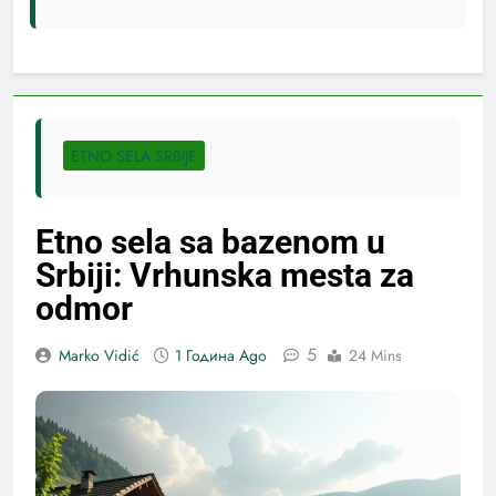
ETNO SELA SRBIJE
Etno sela sa bazenom u
Srbiji: Vrhunska mesta za
odmor
5
Marko Vidić
1 Година Ago
24 Mins