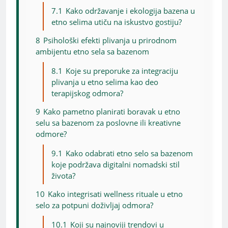
7.1
Kako održavanje i ekologija bazena u
etno selima utiču na iskustvo gostiju?
8
Psihološki efekti plivanja u prirodnom
ambijentu etno sela sa bazenom
8.1
Koje su preporuke za integraciju
plivanja u etno selima kao deo
terapijskog odmora?
9
Kako pametno planirati boravak u etno
selu sa bazenom za poslovne ili kreativne
odmore?
9.1
Kako odabrati etno selo sa bazenom
koje podržava digitalni nomadski stil
života?
10
Kako integrisati wellness rituale u etno
selo za potpuni doživljaj odmora?
10.1
Koji su najnoviji trendovi u