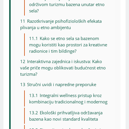
održivom turizmu bazena unutar etno
sela?
11
Razotkrivanje psihofizioloških efekata
plivanja u etno ambijentu
11.1
Kako se etno sela sa bazenom
mogu koristiti kao prostori za kreativne
radionice i tim bildinge?
12
Interaktivna zajednica i iskustva: Kako
vaše priče mogu oblikovati budućnost etno
turizma?
13
Stručni uvidi i napredne preporuke
13.1
Integralni wellness pristup kroz
kombinaciju tradicionalnog i modernog
13.2
Ekološki prihvatljiva održavanja
bazena kao novi standard kvaliteta