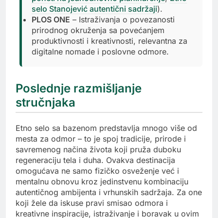
selo Stanojević autentični sadržaji
).
PLOS ONE
– Istraživanja o povezanosti
prirodnog okruženja sa povećanjem
produktivnosti i kreativnosti, relevantna za
digitalne nomade i poslovne odmore.
Poslednje razmišljanje
stručnjaka
Etno selo sa bazenom predstavlja mnogo više od
mesta za odmor – to je spoj tradicije, prirode i
savremenog načina života koji pruža duboku
regeneraciju tela i duha. Ovakva destinacija
omogućava ne samo fizičko osveženje već i
mentalnu obnovu kroz jedinstvenu kombinaciju
autentičnog ambijenta i vrhunskih sadržaja. Za one
koji žele da iskuse pravi smisao odmora i
kreativne inspiracije, istraživanje i boravak u ovim