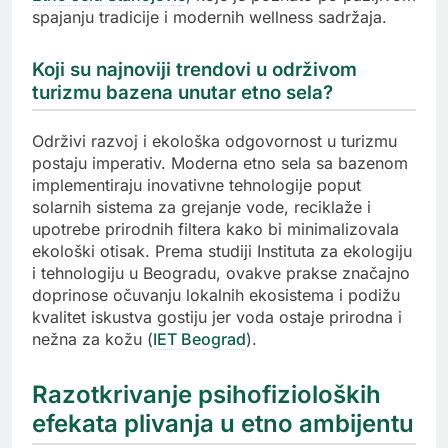
spajanju tradicije i modernih wellness sadržaja.
Koji su najnoviji trendovi u održivom
turizmu bazena unutar etno sela?
Održivi razvoj i ekološka odgovornost u turizmu
postaju imperativ. Moderna etno sela sa bazenom
implementiraju inovativne tehnologije poput
solarnih sistema za grejanje vode, reciklaže i
upotrebe prirodnih filtera kako bi minimalizovala
ekološki otisak. Prema studiji Instituta za ekologiju
i tehnologiju u Beogradu, ovakve prakse značajno
doprinose očuvanju lokalnih ekosistema i podižu
kvalitet iskustva gostiju jer voda ostaje prirodna i
nežna za kožu (
IET Beograd
).
Razotkrivanje psihofizioloških
efekata plivanja u etno ambijentu