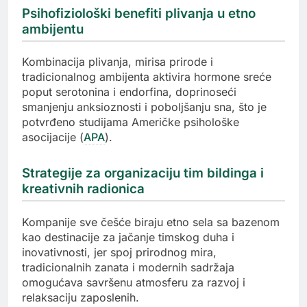
Psihofiziološki benefiti plivanja u etno
ambijentu
Kombinacija plivanja, mirisa prirode i
tradicionalnog ambijenta aktivira hormone sreće
poput serotonina i endorfina, doprinoseći
smanjenju anksioznosti i poboljšanju sna, što je
potvrđeno studijama Američke psihološke
asocijacije (
APA
).
Strategije za organizaciju tim bildinga i
kreativnih radionica
Kompanije sve češće biraju etno sela sa bazenom
kao destinacije za jačanje timskog duha i
inovativnosti, jer spoj prirodnog mira,
tradicionalnih zanata i modernih sadržaja
omogućava savršenu atmosferu za razvoj i
relaksaciju zaposlenih.