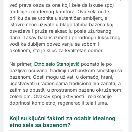
već prava oaza za one koji žele da iskuse spoj
tradicije i modernog komfora. Ova sela nude
priliku da se uronite u autentičan ambijent, a
istovremeno uživate u blagodatima bazena koji
osvežava i pruža relaksaciju posle užurbanog
dana. Takav balans između prirodnog i luksuznog
vodi ka dubljem povezivanju sa sobom i
okolinom, što je ključ za kvalitetan odmor.
Na primer,
Etno selo Stanojević
poznato je po
pažljivo očuvanoj tradiciji i vrhunskom smeštaju sa
bazenom. Gosti mogu uživati u domaćoj hrani,
učestvovati u radionicama tradicionalnih zanata, a
zatim se opustiti u prostranom bazenu okruženom
zelenilom. Ovakav spoj aktivnosti i relaksacije
doprinosi kompletnoj regeneraciji tela i uma.
Koji su ključni faktori za odabir idealnog
etno sela sa bazenom?