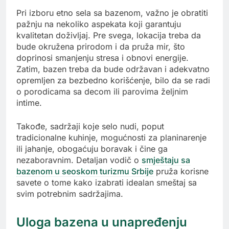
Pri izboru etno sela sa bazenom, važno je obratiti
pažnju na nekoliko aspekata koji garantuju
kvalitetan doživljaj. Pre svega, lokacija treba da
bude okružena prirodom i da pruža mir, što
doprinosi smanjenju stresa i obnovi energije.
Zatim, bazen treba da bude održavan i adekvatno
opremljen za bezbedno korišćenje, bilo da se radi
o porodicama sa decom ili parovima željnim
intime.
Takođe, sadržaji koje selo nudi, poput
tradicionalne kuhinje, mogućnosti za planinarenje
ili jahanje, obogaćuju boravak i čine ga
nezaboravnim. Detaljan vodič o
smještaju sa
bazenom u seoskom turizmu Srbije
pruža korisne
savete o tome kako izabrati idealan smeštaj sa
svim potrebnim sadržajima.
Uloga bazena u unapređenju