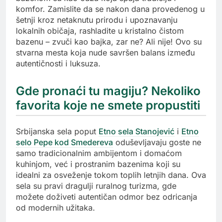
komfor. Zamislite da se nakon dana provedenog u
šetnji kroz netaknutu prirodu i upoznavanju
lokalnih običaja, rashladite u kristalno čistom
bazenu – zvuči kao bajka, zar ne? Ali nije! Ovo su
stvarna mesta koja nude savršen balans između
autentičnosti i luksuza.
Gde pronaći tu magiju? Nekoliko
favorita koje ne smete propustiti
Srbijanska sela poput
Etno sela Stanojević
i
Etno
selo Pepe kod Smedereva
oduševljavaju goste ne
samo tradicionalnim ambijentom i domaćom
kuhinjom, već i prostranim bazenima koji su
idealni za osveženje tokom toplih letnjih dana. Ova
sela su pravi dragulji ruralnog turizma, gde
možete doživeti autentičan odmor bez odricanja
od modernih užitaka.