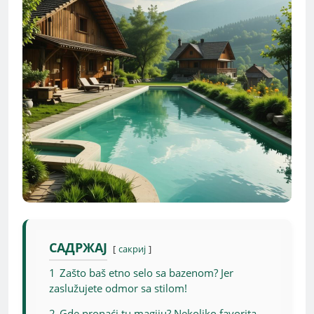
САДРЖАЈ
сакриј
1
Zašto baš etno selo sa bazenom? Jer
zaslužujete odmor sa stilom!
2
Gde pronaći tu magiju? Nekoliko favorita