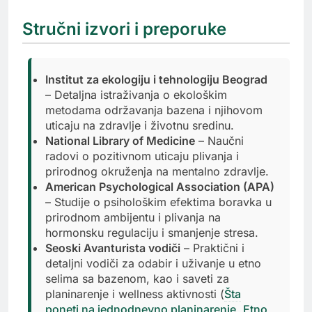
Stručni izvori i preporuke
Institut za ekologiju i tehnologiju Beograd
– Detaljna istraživanja o ekološkim
metodama održavanja bazena i njihovom
uticaju na zdravlje i životnu sredinu.
National Library of Medicine
– Naučni
radovi o pozitivnom uticaju plivanja i
prirodnog okruženja na mentalno zdravlje.
American Psychological Association (APA)
– Studije o psihološkim efektima boravka u
prirodnom ambijentu i plivanja na
hormonsku regulaciju i smanjenje stresa.
Seoski Avanturista vodiči
– Praktični i
detaljni vodiči za odabir i uživanje u etno
selima sa bazenom, kao i saveti za
planinarenje i wellness aktivnosti (
Šta
poneti na jednodnevno planinarenje
,
Etno