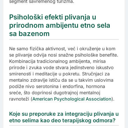
segment savremenog turizma.
Psihološki efekti plivanja u
prirodnom ambijentu etno sela
sa bazenom
Ne samo fizička aktivnost, već i okruženje u kom
se plivanje odvija nosi snažne psihološke benefite.
Kombinacija tradicionalnog ambijenta, mirisa
prirode i zvuka vode stvara jedinstveno iskustvo
smirenosti i meditacije u pokretu. Stručnjaci za
mentalno zdravlje ističu da se u takvim uslovima
podiže nivo serotonina i endorfina, hormona
sreće, što doprinosi dugotrajnoj mentalnoj
ravnoteži (
American Psychological Association
).
Koje su preporuke za integraciju plivanja u
etno selima kao deo terapijskog odmora?