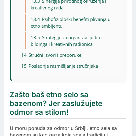
13.3
Sinergija prirodnog okruženja i
kreativnog rada
13.4
Psihofiziološki benefiti plivanja u
etno ambijentu
13.5
Strategije za organizaciju tim
bildinga i kreativnih radionica
14
Stručni izvori i preporuke
15
Poslednje razmišljanje stručnjaka
Zašto baš etno selo sa
bazenom? Jer zaslužujete
odmor sa stilom!
U moru ponuda za odmor u Srbiji, etno sela sa
bazenom su kao oaza koja spaja tradiciju i