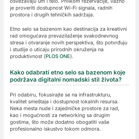
osvežavaju um i telo. Prilikom rezervacije, važno
je proveriti dostupnost Wi-Fi signala, radnih
prostora i drugih tehničkih sadržaja.
Etno selo sa bazenom kao destinacija za kreativni
rad omogućava prevazilaženje svakodnevnog
stresa i otvaranje novih perspektiva, što potvrđuju
i studije o uticaju prirodnih okruženja na
produktivnost (
PLOS ONE
).
Kako odabrati etno selo sa bazenom koje
podržava digitalni nomadski stil života?
Pri odabiru, fokusirajte se na infrastrukturu,
kvalitet smeštaja i dostupnost lokalnih resursa.
Neka mesta nude i zajedničke prostore za rad,
kao i mogućnosti za networking sa drugim
gostima, što može dodatno obogatiti vaše
profesionalno iskustvo tokom odmora.