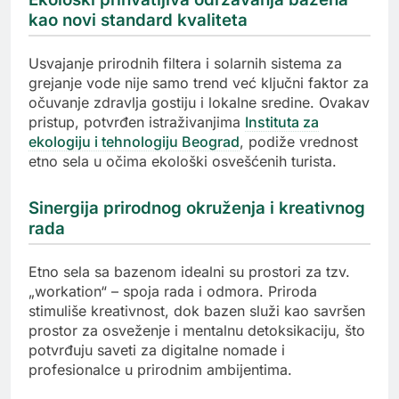
kao novi standard kvaliteta
Usvajanje prirodnih filtera i solarnih sistema za
grejanje vode nije samo trend već ključni faktor za
očuvanje zdravlja gostiju i lokalne sredine. Ovakav
pristup, potvrđen istraživanjima
Instituta za
ekologiju i tehnologiju Beograd
, podiže vrednost
etno sela u očima ekološki osvešćenih turista.
Sinergija prirodnog okruženja i kreativnog
rada
Etno sela sa bazenom idealni su prostori za tzv.
„workation“ – spoja rada i odmora. Priroda
stimuliše kreativnost, dok bazen služi kao savršen
prostor za osveženje i mentalnu detoksikaciju, što
potvrđuju saveti za digitalne nomade i
profesionalce u prirodnim ambijentima.