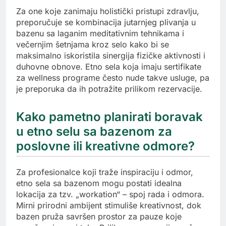
Za one koje zanimaju holistički pristupi zdravlju,
preporučuje se kombinacija jutarnjeg plivanja u
bazenu sa laganim meditativnim tehnikama i
večernjim šetnjama kroz selo kako bi se
maksimalno iskoristila sinergija fizičke aktivnosti i
duhovne obnove. Etno sela koja imaju sertifikate
za wellness programe često nude takve usluge, pa
je preporuka da ih potražite prilikom rezervacije.
Kako pametno planirati boravak
u etno selu sa bazenom za
poslovne ili kreativne odmore?
Za profesionalce koji traže inspiraciju i odmor,
etno sela sa bazenom mogu postati idealna
lokacija za tzv. „workation“ – spoj rada i odmora.
Mirni prirodni ambijent stimuliše kreativnost, dok
bazen pruža savršen prostor za pauze koje