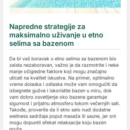
Napredne strategije za
maksimalno uživanje u etno
selima sa bazenom
Da bi vaš boravak u etno selima sa bazenom bio
zaista nezaboravan, važno je da razmotrite i neke
manje očigledne faktore koji mogu značajno
uticati na kvalitet iskustva. Na primer, optimalno
vreme dolaska i odlaska može vam omogućiti da
izbegnete gužve i iskoristite bazen u miru, dok
vam dobro osvetljenje oko bazena garantuje
sigurnost i prijatnu atmosferu tokom večernjih sati.
Takođe, proverite da li etno selo nudi dodatne
wellness sadržaje poput masaža ili saune, jer oni
mogu dopuniti efekat relaksacije koju bazen
pruža.