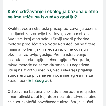
Kako održavanje i ekologija bazena u etno
selima utiču na iskustvo gostiju?
Kvalitet vode i ekološki pristup održavanju bazena
su ključni za zdravlje i zadovoljstvo posetilaca.
Sve veći broj etno sela u Srbiji uvodi prirodne
metode prečišćavanja vode koristeći biljne filtere i
minimalno hemijskih sredstava, čime čuvaju i
okolinu i zdravlje gostiju. Prema istraživanju
Instituta za ekologiju i tehnologiju u Beogradu,
takve metode ne samo da smanjuju negativan
uticaj na životnu sredinu, već i stvaraju prijatniju
atmosferu za plivanje jer voda nije agresivna za
kožu i oči (
IET Beograd
).
Održavanje bazena u skladu s prirodom je ujedno
i marketinški adut koji doprinosi atraktivnosti etno
sela za ekološki osvešćene turiste, što je ključni