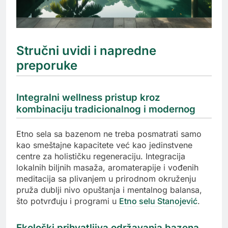
Stručni uvidi i napredne
preporuke
Integralni wellness pristup kroz
kombinaciju tradicionalnog i modernog
Etno sela sa bazenom ne treba posmatrati samo
kao smeštajne kapacitete već kao jedinstvene
centre za holističku regeneraciju. Integracija
lokalnih biljnih masaža, aromaterapije i vođenih
meditacija sa plivanjem u prirodnom okruženju
pruža dublji nivo opuštanja i mentalnog balansa,
što potvrđuju i programi u
Etno selu Stanojević
.
Ekološki prihvatljiva održavanja bazena