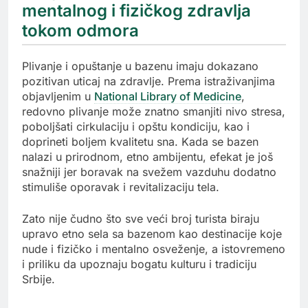
mentalnog i fizičkog zdravlja
tokom odmora
Plivanje i opuštanje u bazenu imaju dokazano
pozitivan uticaj na zdravlje. Prema istraživanjima
objavljenim u
National Library of Medicine
,
redovno plivanje može znatno smanjiti nivo stresa,
poboljšati cirkulaciju i opštu kondiciju, kao i
doprineti boljem kvalitetu sna. Kada se bazen
nalazi u prirodnom, etno ambijentu, efekat je još
snažniji jer boravak na svežem vazduhu dodatno
stimuliše oporavak i revitalizaciju tela.
Zato nije čudno što sve veći broj turista biraju
upravo etno sela sa bazenom kao destinacije koje
nude i fizičko i mentalno osveženje, a istovremeno
i priliku da upoznaju bogatu kulturu i tradiciju
Srbije.