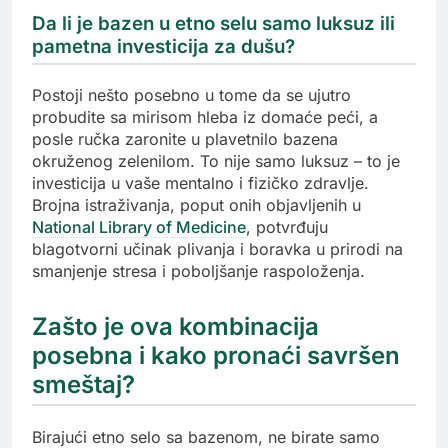
Da li je bazen u etno selu samo luksuz ili
pametna investicija za dušu?
Postoji nešto posebno u tome da se ujutro
probudite sa mirisom hleba iz domaće peći, a
posle ručka zaronite u plavetnilo bazena
okruženog zelenilom. To nije samo luksuz – to je
investicija u vaše mentalno i fizičko zdravlje.
Brojna istraživanja, poput onih objavljenih u
National Library of Medicine
, potvrđuju
blagotvorni učinak plivanja i boravka u prirodi na
smanjenje stresa i poboljšanje raspoloženja.
Zašto je ova kombinacija
posebna i kako pronaći savršen
smeštaj?
Birajući etno selo sa bazenom, ne birate samo