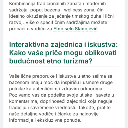
Kombinacija tradicionalnih zanata i modernih
sadržaja, poput bazena i wellness zona, čini
idealno okruženje za jačanje timskog duha i lični
razvoj. Više o specifičnim sadržajima možete
pronaći u vodiču za
Etno selo Stanojević
.
Interaktivna zajednica i iskustva:
Kako vaše priče mogu oblikovati
budućnost etno turizma?
Vaše lične preporuke i iskustva u etno selima sa
bazenom imaju moć da inspirišu i usmere druge
putnike ka autentičnim i zdravim odmorima.
Pozivamo vas da podelite svoje utiske i savete u
komentarima, doprinoseći zajednici koja neguje
tradiciju i savremene vrednosti. Takođe, pratite
naše detaljne vodiče i članke za najnovije
informacije i ekskluzivne ponude.