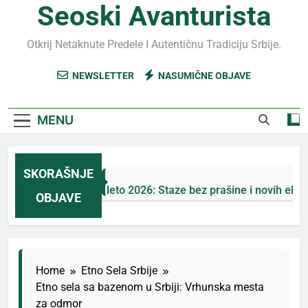
Seoski Avanturista
Otkrij Netaknute Predele I Autentičnu Tradiciju Srbije.
NEWSLETTER
NASUMIČNE OBJAVE
MENU
SKORAŠNJE
Jahorina leto 2026: Staze bez prašine i novih eko-taksi
OBJAVE
4 Дана Ago
Home
Etno Sela Srbije
Etno sela sa bazenom u Srbiji: Vrhunska mesta
za odmor