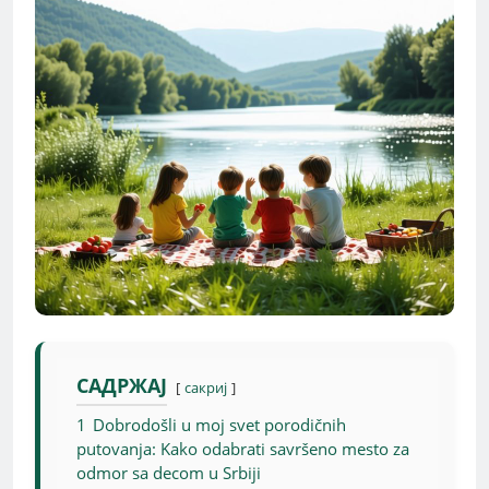
САДРЖАЈ
сакриј
1
Dobrodošli u moj svet porodičnih
putovanja: Kako odabrati savršeno mesto za
odmor sa decom u Srbiji