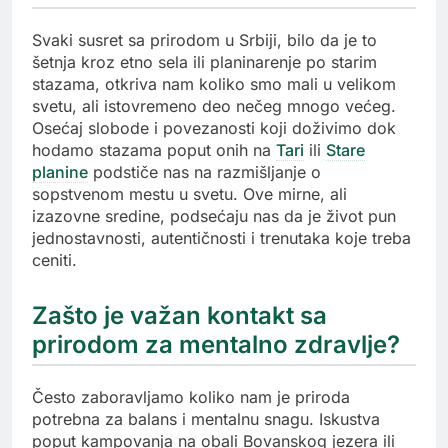
Svaki susret sa prirodom u Srbiji, bilo da je to
šetnja kroz etno sela ili planinarenje po starim
stazama, otkriva nam koliko smo mali u velikom
svetu, ali istovremeno deo nečeg mnogo većeg.
Osećaj slobode i povezanosti koji doživimo dok
hodamo stazama poput onih na
Tari
ili
Stare
planine
podstiče nas na razmišljanje o
sopstvenom mestu u svetu. Ove mirne, ali
izazovne sredine, podsećaju nas da je život pun
jednostavnosti, autentičnosti i trenutaka koje treba
ceniti.
Zašto je važan kontakt sa
prirodom za mentalno zdravlje?
Često zaboravljamo koliko nam je priroda
potrebna za balans i mentalnu snagu. Iskustva
poput kampovanja na obali Bovanskog jezera ili