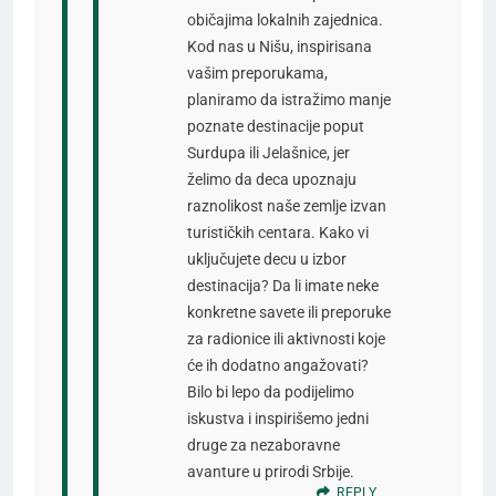
običajima lokalnih zajednica.
Kod nas u Nišu, inspirisana
vašim preporukama,
planiramo da istražimo manje
poznate destinacije poput
Surdupa ili Jelašnice, jer
želimo da deca upoznaju
raznolikost naše zemlje izvan
turističkih centara. Kako vi
uključujete decu u izbor
destinacija? Da li imate neke
konkretne savete ili preporuke
za radionice ili aktivnosti koje
će ih dodatno angažovati?
Bilo bi lepo da podijelimo
iskustva i inspirišemo jedni
druge za nezaboravne
avanture u prirodi Srbije.
REPLY