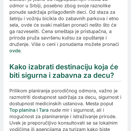
odmor u Srbiji, posebno zbog svoje raznolike
ponude sadržaja prilagođenih deci. Od staza za
šetnju i vožnju bicikla do zabavnih parkova i etno
sela, ovde će svaki mališan pronaći nešto što će
ga razveseliti. Cena smeštaja je pristupačna, a
priroda pruža savršenu kulisu za opuštanje i
druženje. Više o ceni i ponudama možete pronaći
ovde
.
Kako izabrati destinaciju koja će
biti sigurna i zabavna za decu?
Prilikom planiranja porodičnog odmora, važno je
razmotriti dostupnost sadržaja za decu, sigurnost i
dostupnost medicinskih ustanova. Mesta poput
Top planina i Tara
nude mir i sigurnost, ali i
mogućnost za planinarenje i istraživanje prirode.
Uvek je preporučljivo konsultovati se sa lokalnim
vodičima ili agencijama za turizam kako biste