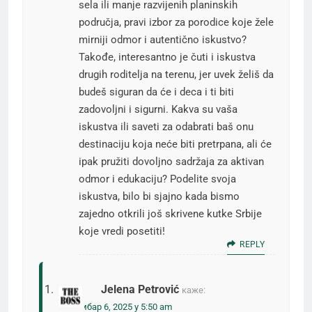
sela ili manje razvijenih planinskih
područja, pravi izbor za porodice koje žele
mirniji odmor i autentično iskustvo?
Takođe, interesantno je čuti i iskustva
drugih roditelja na terenu, jer uvek želiš da
budeš siguran da će i deca i ti biti
zadovoljni i sigurni. Kakva su vaša
iskustva ili saveti za odabrati baš onu
destinaciju koja neće biti pretrpana, ali će
ipak pružiti dovoljno sadržaja za aktivan
odmor i edukaciju? Podelite svoja
iskustva, bilo bi sjajno kada bismo
zajedno otkrili još skrivene kutke Srbije
koje vredi posetiti!
REPLY
Jelena Petrović
каже:
септембар 6, 2025 у 5:50 am