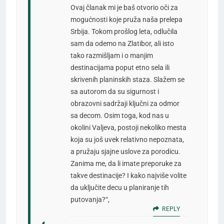
Ovaj članak mi je baš otvorio oči za
mogućnosti koje pruža naša prelepa
Srbija. Tokom prošlog leta, odlučila
sam da odemo na Zlatibor, ali isto
tako razmišljam i o manjim
destinacijama poput etno sela ili
skrivenih planinskih staza. Slažem se
sa autorom da su sigurnost i
obrazovni sadržaji ključni za odmor
sa decom. Osim toga, kod nas u
okolini Valjeva, postoji nekoliko mesta
koja su još uvek relativno nepoznata,
a pružaju sjajne uslove za porodicu.
Zanima me, da li imate preporuke za
takve destinacije? I kako najviše volite
da uključite decu u planiranje tih
putovanja?“,
REPLY