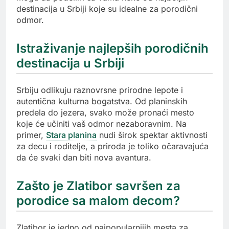
destinacija u Srbiji koje su idealne za porodični
odmor.
Istraživanje najlepših porodičnih
destinacija u Srbiji
Srbiju odlikuju raznovrsne prirodne lepote i
autentična kulturna bogatstva. Od planinskih
predela do jezera, svako može pronaći mesto
koje će učiniti vaš odmor nezaboravnim. Na
primer,
Stara planina
nudi širok spektar aktivnosti
za decu i roditelje, a priroda je toliko očaravajuća
da će svaki dan biti nova avantura.
Zašto je Zlatibor savršen za
porodice sa malom decom?
Zlatibor je jedno od najpopularnijih mesta za