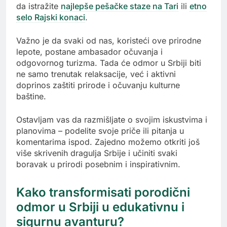
da istražite
najlepše pešačke staze na Tari
ili
etno
selo Rajski konaci
.
Važno je da svaki od nas, koristeći ove prirodne
lepote, postane ambasador očuvanja i
odgovornog turizma. Tada će odmor u Srbiji biti
ne samo trenutak relaksacije, već i aktivni
doprinos zaštiti prirode i očuvanju kulturne
baštine.
Ostavljam vas da razmišljate o svojim iskustvima i
planovima – podelite svoje priče ili pitanja u
komentarima ispod. Zajedno možemo otkriti još
više skrivenih dragulja Srbije i učiniti svaki
boravak u prirodi posebnim i inspirativnim.
Kako transformisati porodični
odmor u Srbiji u edukativnu i
sigurnu avanturu?