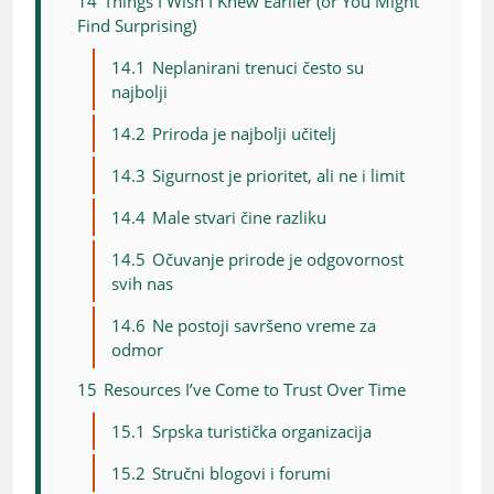
14
Things I Wish I Knew Earlier (or You Might
Find Surprising)
14.1
Neplanirani trenuci često su
najbolji
14.2
Priroda je najbolji učitelj
14.3
Sigurnost je prioritet, ali ne i limit
14.4
Male stvari čine razliku
14.5
Očuvanje prirode je odgovornost
svih nas
14.6
Ne postoji savršeno vreme za
odmor
15
Resources I’ve Come to Trust Over Time
15.1
Srpska turistička organizacija
15.2
Stručni blogovi i forumi