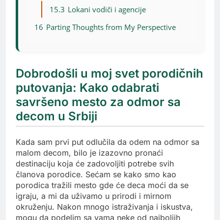
15.3
Lokani vodiči i agencije
16
Parting Thoughts from My Perspective
Dobrodošli u moj svet porodičnih
putovanja: Kako odabrati
savršeno mesto za odmor sa
decom u Srbiji
Kada sam prvi put odlučila da odem na odmor sa
malom decom, bilo je izazovno pronaći
destinaciju koja će zadovoljiti potrebe svih
članova porodice. Sećam se kako smo kao
porodica tražili mesto gde će deca moći da se
igraju, a mi da uživamo u prirodi i mirnom
okruženju. Nakon mnogo istraživanja i iskustva,
mogu da podelim sa vama neke od najboljih