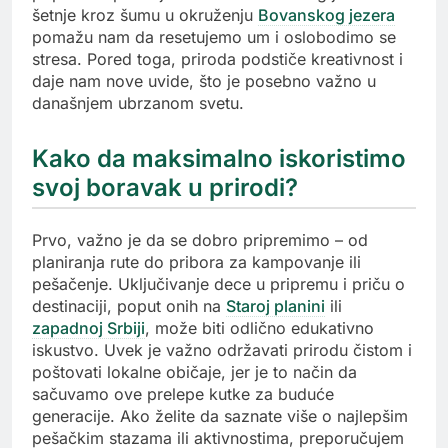
šetnje kroz šumu u okruženju
Bovanskog jezera
pomažu nam da resetujemo um i oslobodimo se
stresa. Pored toga, priroda podstiče kreativnost i
daje nam nove uvide, što je posebno važno u
današnjem ubrzanom svetu.
Kako da maksimalno iskoristimo
svoj boravak u prirodi?
Prvo, važno je da se dobro pripremimo – od
planiranja rute do pribora za kampovanje ili
pešačenje. Uključivanje dece u pripremu i priču o
destinaciji, poput onih na
Staroj planini
ili
zapadnoj Srbiji
, može biti odlično edukativno
iskustvo. Uvek je važno održavati prirodu čistom i
poštovati lokalne običaje, jer je to način da
sačuvamo ove prelepe kutke za buduće
generacije. Ako želite da saznate više o najlepšim
pešačkim stazama ili aktivnostima, preporučujem