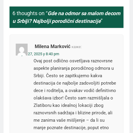
6 thoughts on “
Gde na odmor sa malom decom
u Srbiji? Najbolji porodični destinacije
”
Milena Marković
каже:
август 27, 2025 у 8:40 pm
Ovaj post odlično osvetljava raznovrsne
aspekte planiranja porodičnog odmora u
Srbiji. Često se zapitkujemo kakva
destinacija će najbolje zadovoljiti potrebe
dece i roditelja, a ovakav vodič definitivno
olakšava izbor! Često sam razmišljala o
Zlatiboru kao idealnoj lokaciji zbog
raznovrsnih sadržaja i blizine prirode, ali
me zanima vaše mišljenje – da li su
manje poznate destinacije, poput etno