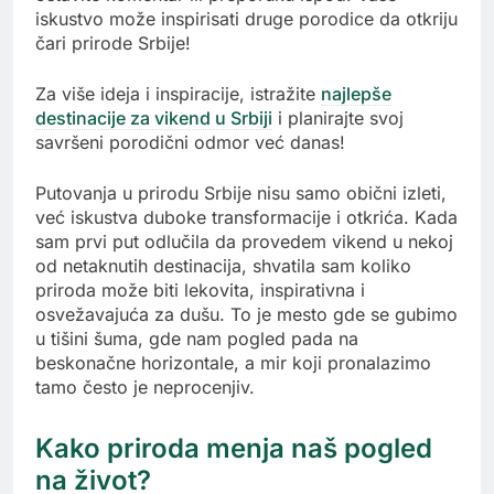
iskustvo može inspirisati druge porodice da otkriju
čari prirode Srbije!
Za više ideja i inspiracije, istražite
najlepše
destinacije za vikend u Srbiji
i planirajte svoj
savršeni porodični odmor već danas!
Putovanja u prirodu Srbije nisu samo obični izleti,
već iskustva duboke transformacije i otkrića. Kada
sam prvi put odlučila da provedem vikend u nekoj
od netaknutih destinacija, shvatila sam koliko
priroda može biti lekovita, inspirativna i
osvežavajuća za dušu. To je mesto gde se gubimo
u tišini šuma, gde nam pogled pada na
beskonačne horizontale, a mir koji pronalazimo
tamo često je neprocenjiv.
Kako priroda menja naš pogled
na život?