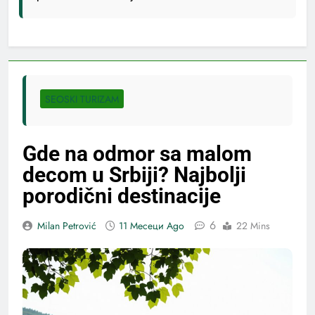
SEOSKI TURIZAM
Gde na odmor sa malom
decom u Srbiji? Najbolji
porodični destinacije
6
Milan Petrović
11 Месеци Ago
22 Mins