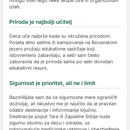
mnogo više nego neke skupe ture ili organizovani
izleti.
Priroda je najbolji učitelj
Deca uče najbrže kada su okružena prirodom.
Poseta etno selima ili kampovanje na Bovanskom
jezeru pružaju edukativne sadržaje koji
istovremeno zabavljaju, a sebi sam često
zaboravila da je priroda sama po sebi dovoljan
edukativni resurs.
Sigurnost je prioritet, ali ne i limit
Razmišljala sam da će sigurnosne mere ograničiti
doživljaj, ali iskustvo me je naučilo da je pravilan
odabir destinacije i informisanje ključno.
Destinacije poput Tara ili Zapadne Srbije nude
sigurnu okolinu za decu i odrasle, uz
odgovarajuće medicinske ustanove i obezbeđenje.