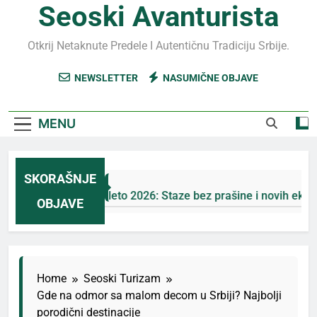
Seoski Avanturista
Otkrij Netaknute Predele I Autentičnu Tradiciju Srbije.
NEWSLETTER
NASUMIČNE OBJAVE
MENU
SKORAŠNJE
Jahorina leto 2026: Staze bez prašine i novih eko-taks
OBJAVE
3 Дана Ago
Home
Seoski Turizam
Gde na odmor sa malom decom u Srbiji? Najbolji
porodični destinacije