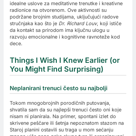
idealne uslove za meditativne trenutke i kreativne
radionice na otvorenom. Ove aktivnosti su
podržane brojnim studijama, uključujući radove
stručnjaka kao što je
Dr. Richard Louv
, koji ističe
da kontakt sa prirodom ima ključnu ulogu u
razvoju emocionalne i kognitivne ravnoteže kod
dece.
Things I Wish I Knew Earlier (or
You Might Find Surprising)
Neplanirani trenuci često su najbolji
Tokom mnogobrojnih porodičnih putovanja,
shvatila sam da su najlepši trenuci često oni koje
nisam ni planirala. Na primer, spontani izlet do
skrivene peščare ili šetnja nepoznatom stazom na
Staroj planini ostavili su traga u mom sećanju