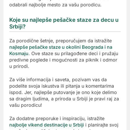
odabrali najbolje mesto za vašu porodicu.
Koje su najlepše pešačke staze za decu u
Srbiji?
Za porodične šetnje, preporučujem da istražite
najlepše pešačke staze u okolini Beograda i na
Kosmaju
. Ove staze su prilagođene deci i pružaju
predivne poglede i mogućnosti za piknik i odmor
u prirodi.
Za više informacija i saveta, pozivam vas da
podelite svoja iskustva ili pitanja u komentarima
ispod. Jer, najlepše putovanje je ono koje delimo
sa dragim ljudima, a priroda u Srbiji je pravi raj za
vašu porodicu!
Za dodatne preporuke i inspiraciju, istražite
najbolje vikend destinacije u Srbiji
i planirajte svoj