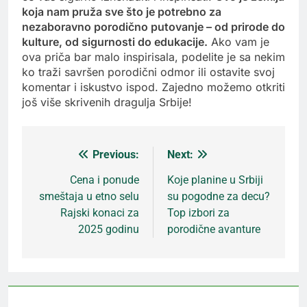
koja nam pruža sve što je potrebno za
nezaboravno porodično putovanje – od prirode do
kulture, od sigurnosti do edukacije.
Ako vam je
ova priča bar malo inspirisala, podelite je sa nekim
ko traži savršen porodični odmor ili ostavite svoj
komentar i iskustvo ispod. Zajedno možemo otkriti
još više skrivenih dragulja Srbije!
Previous:
Next:
Кретање
Cena i ponude
Koje planine u Srbiji
smeštaja u etno selu
su pogodne za decu?
чланка
Rajski konaci za
Top izbori za
2025 godinu
porodične avanture