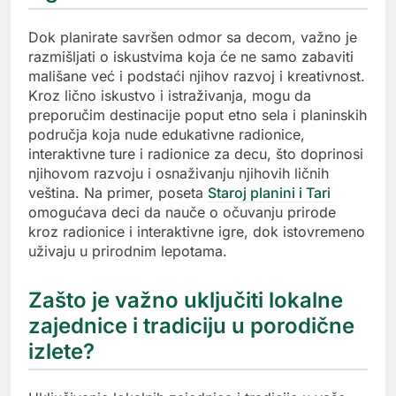
Dok planirate savršen odmor sa decom, važno je
razmišljati o iskustvima koja će ne samo zabaviti
mališane već i podstaći njihov razvoj i kreativnost.
Kroz lično iskustvo i istraživanja, mogu da
preporučim destinacije poput etno sela i planinskih
područja koja nude edukativne radionice,
interaktivne ture i radionice za decu, što doprinosi
njihovom razvoju i osnaživanju njihovih ličnih
veština. Na primer, poseta
Staroj planini i Tari
omogućava deci da nauče o očuvanju prirode
kroz radionice i interaktivne igre, dok istovremeno
uživaju u prirodnim lepotama.
Zašto je važno uključiti lokalne
zajednice i tradiciju u porodične
izlete?