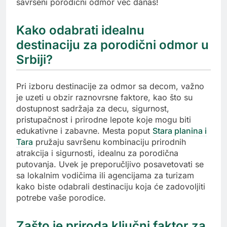
savršeni porodični odmor već danas!
Kako odabrati idealnu
destinaciju za porodični odmor u
Srbiji?
Pri izboru destinacije za odmor sa decom, važno
je uzeti u obzir raznovrsne faktore, kao što su
dostupnost sadržaja za decu, sigurnost,
pristupačnost i prirodne lepote koje mogu biti
edukativne i zabavne. Mesta poput
Stara planina i
Tara
pružaju savršenu kombinaciju prirodnih
atrakcija i sigurnosti, idealnu za porodična
putovanja. Uvek je preporučljivo posavetovati se
sa lokalnim vodičima ili agencijama za turizam
kako biste odabrali destinaciju koja će zadovoljiti
potrebe vaše porodice.
Zašto je priroda ključni faktor za