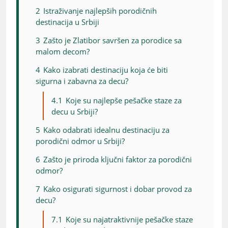
2
Istraživanje najlepših porodičnih
destinacija u Srbiji
3
Zašto je Zlatibor savršen za porodice sa
malom decom?
4
Kako izabrati destinaciju koja će biti
sigurna i zabavna za decu?
4.1
Koje su najlepše pešačke staze za
decu u Srbiji?
5
Kako odabrati idealnu destinaciju za
porodični odmor u Srbiji?
6
Zašto je priroda ključni faktor za porodični
odmor?
7
Kako osigurati sigurnost i dobar provod za
decu?
7.1
Koje su najatraktivnije pešačke staze