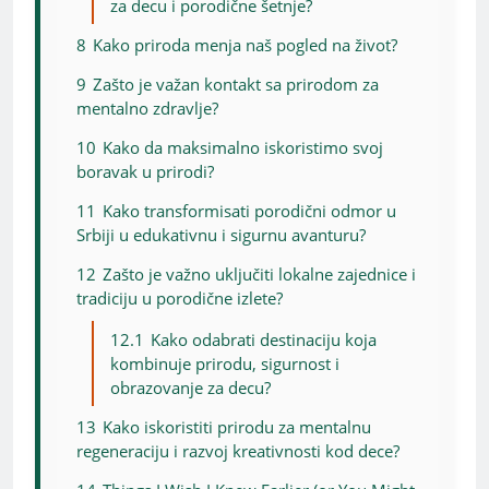
za decu i porodične šetnje?
8
Kako priroda menja naš pogled na život?
9
Zašto je važan kontakt sa prirodom za
mentalno zdravlje?
10
Kako da maksimalno iskoristimo svoj
boravak u prirodi?
11
Kako transformisati porodični odmor u
Srbiji u edukativnu i sigurnu avanturu?
12
Zašto je važno uključiti lokalne zajednice i
tradiciju u porodične izlete?
12.1
Kako odabrati destinaciju koja
kombinuje prirodu, sigurnost i
obrazovanje za decu?
13
Kako iskoristiti prirodu za mentalnu
regeneraciju i razvoj kreativnosti kod dece?