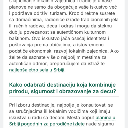
Uključivanje lokalnih zajednica i tradicije u vaše
planove ne samo da obogaćuje vaše iskustvo već
i podržava održivi turizam. Kroz direktne susrete
sa domaćinima, radionice izrade tradicionalnih jela
ili ručnih radova, deca i odrasli mogu da steknu
dublju povezanost sa autentičnom kulturnom
baštinom. Ovo iskustvo jača osećaj identiteta i
poštovanja prema običajima, a istovremeno
podstiče ekonomski razvoj lokalnih zajednica. Ako
želite da saznate više o najboljim mestima za
autentičan odmor, preporučujem da istražite
najlepša etno sela u Srbiji
.
Kako odabrati destinaciju koja kombinuje
prirodu, sigurnost i obrazovanje za decu?
Pri izboru destinacije, najbolje je konsultovati se
sa stručnjacima ili lokalnim vodičima koji imaju
iskustva u radu sa decom. Mesta poput
planina u
Srbiji pogodnih za porodične izlete
nude sigurnu