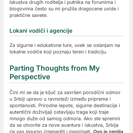
Iskustva drugih roditelja i putnika na forumima i
blogovima često su mi pružila dragocene uvide i
praktične savete.
Lokani vodiči i agencije
Za sigurne i edukativne ture, uvek se oslanjam na
lokalne vodiče koji poznaju teren i tradiciju.
Parting Thoughts from My
Perspective
Čini mi se da je ključ za savršen porodični odmor
u Srbiji upravo u ravnoteži između pripreme i
spontanosti. Prirodne lepote, sigurne destinacije i
autentični doživljaji ostavljaju traga koji traje
mnogo duže od samog odmora. Ako ste spremni
da se otvorite za nove avanture i iskustva, Srbija
će vas sigurno iznenaditi i inspirisati.
Ovo je zemlja