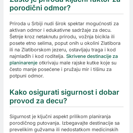
porodični odmor?
Priroda u Srbiji nudi širok spektar mogućnosti za
aktivan odmor i edukativne sadržaje za decu.
Šetnje kroz netaknutu prirodu, vožnja bicikla ili
posete etno selima, poput onih u okolini Zlatibora
ili na Zlatiborskom jezeru, ostavljaju traga i kod
najmlađih i kod roditelja.
Skrivene destinacije za
planinarenje
otkrivaju male rajske kutke koje su
često manje posećene i pružaju mir i tišinu za
potpuni odmor.
Kako osigurati sigurnost i dobar
provod za decu?
Sigurnost je ključni aspekt prilikom planiranja
porodičnog putovanja. Izbegavajte destinacije sa
prevelikim gužvama ili nedostatkom medicinskih