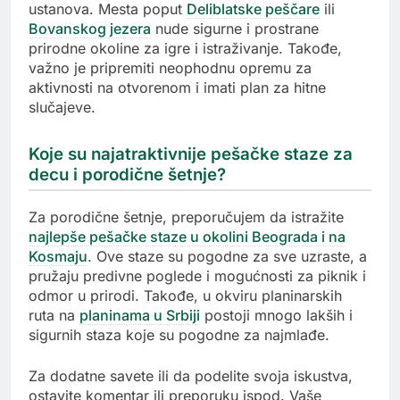
ustanova. Mesta poput
Deliblatske peščare
ili
Bovanskog jezera
nude sigurne i prostrane
prirodne okoline za igre i istraživanje. Takođe,
važno je pripremiti neophodnu opremu za
aktivnosti na otvorenom i imati plan za hitne
slučajeve.
Koje su najatraktivnije pešačke staze za
decu i porodične šetnje?
Za porodične šetnje, preporučujem da istražite
najlepše pešačke staze u okolini Beograda i na
Kosmaju
. Ove staze su pogodne za sve uzraste, a
pružaju predivne poglede i mogućnosti za piknik i
odmor u prirodi. Takođe, u okviru planinarskih
ruta na
planinama u Srbiji
postoji mnogo lakših i
sigurnih staza koje su pogodne za najmlađe.
Za dodatne savete ili da podelite svoja iskustva,
ostavite komentar ili preporuku ispod. Vaše