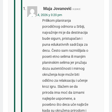
Maja Jovanović
каже:
јануар 4, 2026 у 3:20 pm
Prilikom planiranja
porodičnog odmora u Srbiji,
najvažnije mi je da destinacija
bude sigurn, pristupačan i
puna edukativnih sadržaja za
decu. Često sam razmišljala o
poseti etno selima ili manjim
planinskim selima jer pružaju
dozu autentičnosti i mirnog
okruženja koje može biti
odlično za relaksaciju i učenje
kroz igru. Slažem se da
priroda ima moć da izmami
najlepše uspomene, a
posebno što deca uče najbrže
kada su okružena prirodom i