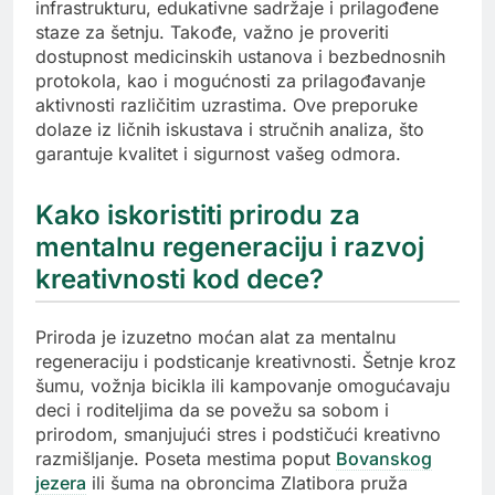
infrastrukturu, edukativne sadržaje i prilagođene
staze za šetnju. Takođe, važno je proveriti
dostupnost medicinskih ustanova i bezbednosnih
protokola, kao i mogućnosti za prilagođavanje
aktivnosti različitim uzrastima. Ove preporuke
dolaze iz ličnih iskustava i stručnih analiza, što
garantuje kvalitet i sigurnost vašeg odmora.
Kako iskoristiti prirodu za
mentalnu regeneraciju i razvoj
kreativnosti kod dece?
Priroda je izuzetno moćan alat za mentalnu
regeneraciju i podsticanje kreativnosti. Šetnje kroz
šumu, vožnja bicikla ili kampovanje omogućavaju
deci i roditeljima da se povežu sa sobom i
prirodom, smanjujući stres i podstičući kreativno
razmišljanje. Poseta mestima poput
Bovanskog
jezera
ili šuma na obroncima Zlatibora pruža