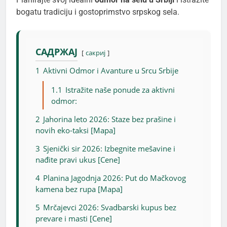
bogatu tradiciju i gostoprimstvo srpskog sela.
САДРЖАЈ
сакриј
1
Aktivni Odmor i Avanture u Srcu Srbije
1.1
Istražite naše ponude za aktivni
odmor:
2
Jahorina leto 2026: Staze bez prašine i
novih eko-taksi [Mapa]
3
Sjenički sir 2026: Izbegnite mešavine i
nađite pravi ukus [Cene]
4
Planina Jagodnja 2026: Put do Mačkovog
kamena bez rupa [Mapa]
5
Mrčajevci 2026: Svadbarski kupus bez
prevare i masti [Cene]