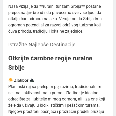
Naša vizija je da **ruralni turizam Srbija** postane
prepoznatljiv brend i da privučemo sve više ljudi da
otkriju čari odmora na selu. Verujemo da Srbija ima
ogroman potencijal za razvoj održivog turizma koji
čuva prirodu, tradiciju i lokalne zajednice.
Istražite Najlepše Destinacije
Otkrijte čarobne regije ruralne
Srbije
Zlatibor
Planinski raj sa prelepim pejzažima, tradicionalnim
selima i aktivnostima u prirodi. Zlatibor je idealno
odredište za ljubitelje mirnog odmora, ali i za one koji
žele da uživaju u biciklističkim i pešačkim turama.
Njegovi prostrani pašnjaci i prozračni predeli pružaju