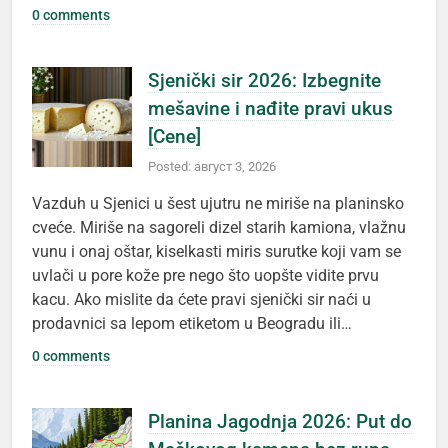
0 comments
Sjenički sir 2026: Izbegnite
mešavine i nađite pravi ukus
[Cene]
Posted: август 3, 2026
Vazduh u Sjenici u šest ujutru ne miriše na planinsko
cveće. Miriše na sagoreli dizel starih kamiona, vlažnu
vunu i onaj oštar, kiselkasti miris surutke koji vam se
uvlači u pore kože pre nego što uopšte vidite prvu
kacu. Ako mislite da ćete pravi sjenički sir naći u
prodavnici sa lepom etiketom u Beogradu ili…
0 comments
Planina Jagodnja 2026: Put do