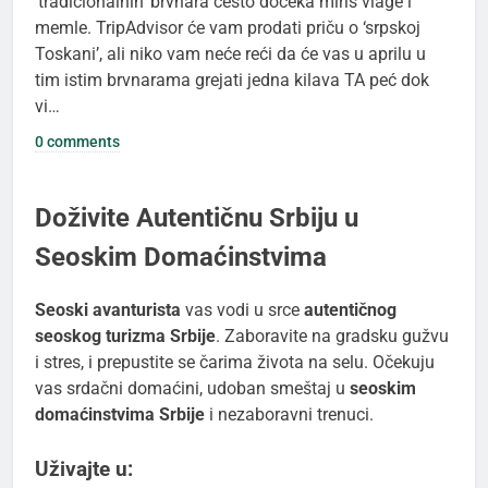
‘tradicionalnih’ brvnara često dočeka miris vlage i
memle. TripAdvisor će vam prodati priču o ‘srpskoj
Toskani’, ali niko vam neće reći da će vas u aprilu u
tim istim brvnarama grejati jedna kilava TA peć dok
vi…
0 comments
Doživite Autentičnu Srbiju u
Seoskim Domaćinstvima
Seoski avanturista
vas vodi u srce
autentičnog
seoskog turizma Srbije
. Zaboravite na gradsku gužvu
i stres, i prepustite se čarima života na selu. Očekuju
vas srdačni domaćini, udoban smeštaj u
seoskim
domaćinstvima Srbije
i nezaboravni trenuci.
Uživajte u: