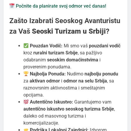
Počnite da planirate svoj odmor već danas!
Zašto Izabrati Seoskog Avanturistu
za Vaš
Seoski Turizam u Srbiji
?
Pouzdan Vodič:
Mi smo vaš
pouzdani vodič
kroz
ruralni turizam Srbije
, sa pažljivo
odabranim
seoskim domaćinstvima
i
proverenim ponudama.
Najbolja Ponuda:
Nudimo
najbolju ponudu
za
aktivan odmor
i
odmor na selu Srbija
, sa
raznovrsnim aktivnostima i smeštajnim
opcijama.
Autentično Iskustvo:
Garantujemo vam
autentično iskustvo
seoskog turizma Srbije
,
daleko od masovnog turizma i
komercijalizacije.
Podrška Lokalnoj Zajednici:
Izborom