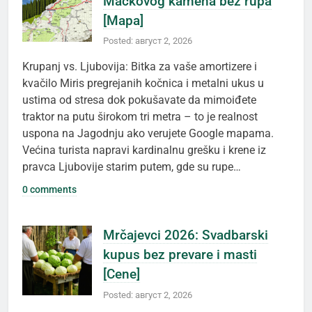
Mačkovog kamena bez rupa
[Mapa]
Posted: август 2, 2026
Krupanj vs. Ljubovija: Bitka za vaše amortizere i
kvačilo Miris pregrejanih kočnica i metalni ukus u
ustima od stresa dok pokušavate da mimoiđete
traktor na putu širokom tri metra – to je realnost
uspona na Jagodnju ako verujete Google mapama.
Većina turista napravi kardinalnu grešku i krene iz
pravca Ljubovije starim putem, gde su rupe…
0 comments
Mrčajevci 2026: Svadbarski
kupus bez prevare i masti
[Cene]
Posted: август 2, 2026