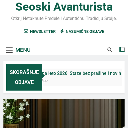
Seoski Avanturista
Otkrij Netaknute Predele I Autentičnu Tradiciju Srbije.
NEWSLETTER
NASUMIČNE OBJAVE
MENU
SKORAŠNJE
Jahorina leto 2026: Staze bez prašine i novih eko-tak
5 Дана Ago
OBJAVE