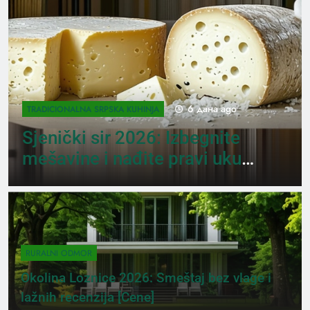
6 дана ago
AKTIVNI ODMOR U PRIRODI
Planina Jagodnja 2026: Put
do Mačkovog kamena bez
rupa [Mapa]
RURALNI ODMOR
Okolina Loznice 2026: Smeštaj bez vlage i
lažnih recenzija [Cene]