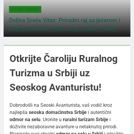
SEOSKI TURIZAM
Dolina Sreće Vitez: Prirodni raj sa jezerom i
mini zoološkim vrtom za porodični odmor
Otkrijte Čaroliju Ruralnog
Turizma u Srbiji uz
Seoskog Avanturistu!
Dobrodošli na Seoski Avanturista, vaš vodič kroz
najlepša
seoska domaćinstva Srbije
i autentični
odmor na selu
. Uronite u
ruralni turizam Srbije
i
doživite nezaboravne avanture u netaknutoj prirodi.
Planirajte svoj idealni
odmor na selu u Srbiji
i istražite