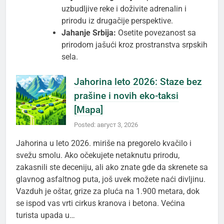
uzbudljive reke i doživite adrenalin i
prirodu iz drugačije perspektive.
Jahanje Srbija:
Osetite povezanost sa
prirodom jašući kroz prostranstva srpskih
sela.
Jahorina leto 2026: Staze bez
prašine i novih eko-taksi
[Mapa]
Posted: август 3, 2026
Jahorina u leto 2026. miriše na pregorelo kvačilo i
svežu smolu. Ako očekujete netaknutu prirodu,
zakasnili ste deceniju, ali ako znate gde da skrenete sa
glavnog asfaltnog puta, još uvek možete naći divljinu.
Vazduh je oštar, grize za pluća na 1.900 metara, dok
se ispod vas vrti cirkus kranova i betona. Većina
turista upada u…