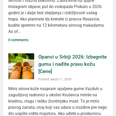
tečnost i vlažnu bukovinu. Zaboravite na sjajne
Instagram objave; put do vodopada Prskalo u 2026.
godini je i dalje test strpljenja i izdržljivosti vašeg
trapa. Ako planirate da krenete iz pravca Resavice,
budite spremni na 12 kilometara sirovog makadama.
As of…
0 comments
Opanci u Srbiji 2026: Izbegnite
gumu i nađite pravu kožu
[Cene]
Posted: август 1, 2026
Miris sirove kože naspram spaljene gume Vazduh u
zagušljivoj radionici u okolini Kruševca miriše na
kiselinu, vlagu i tešku životinjsku mast. To je miris
pravog zanata, onaj koji vas udara u nozdrve pre nego
što uopšte vidite majstora. Ako uđete u prodavnicu