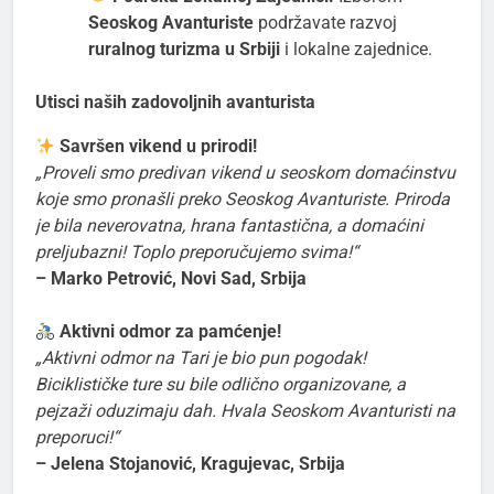
Seoskog Avanturiste
podržavate razvoj
ruralnog turizma u Srbiji
i lokalne zajednice.
Utisci naših zadovoljnih avanturista
Savršen vikend u prirodi!
„Proveli smo predivan vikend u seoskom domaćinstvu
koje smo pronašli preko Seoskog Avanturiste. Priroda
je bila neverovatna, hrana fantastična, a domaćini
preljubazni! Toplo preporučujemo svima!“
– Marko Petrović, Novi Sad, Srbija
Aktivni odmor za pamćenje!
„Aktivni odmor na Tari je bio pun pogodak!
Biciklističke ture su bile odlično organizovane, a
pejzaži oduzimaju dah. Hvala Seoskom Avanturisti na
preporuci!“
– Jelena Stojanović, Kragujevac, Srbija