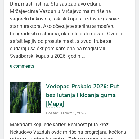
Dim, mast i istina: Šta vas zapravo čeka u
Mrčajevcima Vazduh u Mrčajevcima miriše na
sagorelu bukovinu, uskisli kupus i izduvne gasove
starih traktora. Ako očekujete sterilnu atmosferu
beogradskih restorana, okrenite auto nazad. Ovde je
asfalt lepljiv od prosute masti, a zvuci trube se
sudaraju sa škripom kamiona na magistrali.
Svadbarski kupus u 2026. godini…
0 comments
Vodopad Prskalo 2026: Put
bez lutanja i kidanja guma
[Mapa]
Posted: август 1, 2026
Makadam koji jede karter: Realnost puta kroz
Nekudovo Vazduh ovde miriše na pregrejanu kočionu