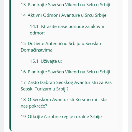
13
Planirajte Savršen Vikend na Selu u Srbiji
14
Aktivni Odmor i Avanture u Srcu Srbije
14.1
Istražite naše ponude za aktivni
odmor:
15
Doživite Autentičnu Srbiju u Seoskim
Domaćinstvima
15.1
Uživajte u:
16
Planirajte Savršen Vikend na Selu u Srbiji
17
Zašto Izabrati Seoskog Avanturistu za Vaš
Seoski Turizam u Srbiji?
18
O Seoskom Avanturisti Ko smo mi i šta
nas pokreće?
19
Otkrijte čarobne regije ruralne Srbije