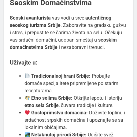
Seoskim Domaćinstvima
Seoski avanturista
vas vodi u srce
autentičnog
seoskog turizma Srbije
. Zaboravite na gradsku gužvu
i stres, i prepustite se čarima života na selu. Očekuju
vas srdačni domaćini, udoban smeštaj u
seoskim
domaćinstvima Srbije
i nezaboravni trenuci.
Uživajte u:
Tradicionalnoj hrani Srbije:
Probajte
domaće specijalitete pripremljene po starim
recepturama.
Etno selima Srbije:
Otkrijte lepotu i istoriju
etno sela Srbije
, čuvara tradicije i kulture.
Gostoprimstvu domaćina:
Doživite toplinu i
srdačnost srpskih domaćina i upoznajte se sa
lokalnim običajima.
Netaknutoj prirodi Srbije:
Udišite svež