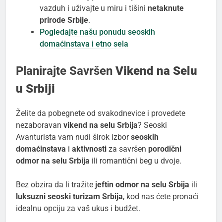
vazduh i uživajte u miru i tišini
netaknute
prirode Srbije
.
Pogledajte našu ponudu seoskih
domaćinstava i etno sela
Planirajte Savršen
Vikend na Selu
u Srbiji
Želite da pobegnete od svakodnevice i provedete
nezaboravan
vikend na selu Srbija
? Seoski
Avanturista vam nudi širok izbor
seoskih
domaćinstava
i
aktivnosti
za savršen
porodični
odmor na selu Srbija
ili romantični beg u dvoje.
Bez obzira da li tražite
jeftin odmor na selu Srbija
ili
luksuzni seoski turizam Srbija
, kod nas ćete pronaći
idealnu opciju za vaš ukus i budžet.