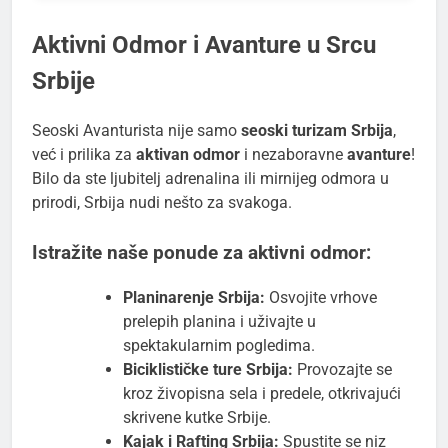
Aktivni Odmor i Avanture u Srcu
Srbije
Seoski Avanturista nije samo
seoski turizam Srbija
,
već i prilika za
aktivan odmor
i nezaboravne
avanture
!
Bilo da ste ljubitelj adrenalina ili mirnijeg odmora u
prirodi, Srbija nudi nešto za svakoga.
Istražite naše ponude za aktivni odmor:
Planinarenje Srbija:
Osvojite vrhove
prelepih planina i uživajte u
spektakularnim pogledima.
Biciklističke ture Srbija:
Provozajte se
kroz živopisna sela i predele, otkrivajući
skrivene kutke Srbije.
Kajak i Rafting Srbija:
Spustite se niz