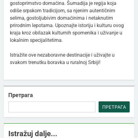
gostoprimstvo domaćina. Šumadija je regija koja
odiše srpskom tradicijom, sa njenim autentičnim
selima, gostoljubivim domaćinima i netaknutim
prirodnim lepotama. Upoznajte istoriju i kulturu ovog
kraja kroz obilazak kulturnih spomenika i uživanje u
lokalnim specijalitetima.
Istražite ove nezaboravne destinacije i uživajte u
svakom trenutku boravka u ruralnoj Srbiji!
Претрага
ПРЕТРАГА
Istražuj dalje...