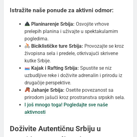
Istražite naše ponude za aktivni odmor:
Planinarenje Srbija:
Osvojite vrhove
prelepih planina i uživajte u spektakularnim
pogledima.
Biciklističke ture Srbija:
Provozajte se kroz
živopisna sela i predele, otkrivajući skrivene
kutke Srbije.
Kajak i Rafting Srbija:
Spustite se niz
uzbudljive reke i doživite adrenalin i prirodu iz
drugačije perspektive.
Jahanje Srbija:
Osetite povezanost sa
prirodom jašući kroz prostranstva srpskih sela.
I još mnogo toga! Pogledajte sve naše
aktivnosti
Doživite Autentičnu Srbiju u