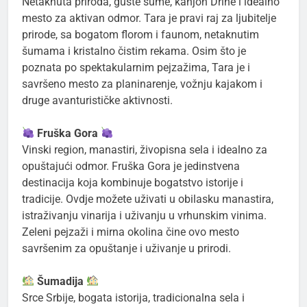
Netaknuta priroda, guste šume, kanjon Drine i idealno
mesto za aktivan odmor. Tara je pravi raj za ljubitelje
prirode, sa bogatom florom i faunom, netaknutim
šumama i kristalno čistim rekama. Osim što je
poznata po spektakularnim pejzažima, Tara je i
savršeno mesto za planinarenje, vožnju kajakom i
druge avanturističke aktivnosti.
Fruška Gora
Vinski region, manastiri, živopisna sela i idealno za
opuštajući odmor. Fruška Gora je jedinstvena
destinacija koja kombinuje bogatstvo istorije i
tradicije. Ovdje možete uživati u obilasku manastira,
istraživanju vinarija i uživanju u vrhunskim vinima.
Zeleni pejzaži i mirna okolina čine ovo mesto
savršenim za opuštanje i uživanje u prirodi.
Šumadija
Srce Srbije, bogata istorija, tradicionalna sela i