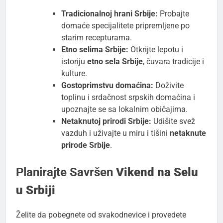
Tradicionalnoj hrani Srbije:
Probajte
domaće specijalitete pripremljene po
starim recepturama.
Etno selima Srbije:
Otkrijte lepotu i
istoriju
etno sela Srbije
, čuvara tradicije i
kulture.
Gostoprimstvu domaćina:
Doživite
toplinu i srdačnost srpskih domaćina i
upoznajte se sa lokalnim običajima.
Netaknutoj prirodi Srbije:
Udišite svež
vazduh i uživajte u miru i tišini
netaknute
prirode Srbije
.
Planirajte Savršen
Vikend na Selu
u Srbiji
Želite da pobegnete od svakodnevice i provedete