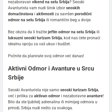
nezaboravan
vikend na selu Srbija
? Seoski
Avanturista vam nudi širok izbor
seoskih
domaćinstava
i
aktivnosti
za savršen
porodični
odmor na selu Srbija
ili romantični beg u dvoje.
Bez obzira da li tražite
jeftin odmor na selu Srbija
ili
luksuzni seoski turizam Srbija
, kod nas ćete pronaći
idealnu opciju za vaš ukus i budžet.
Počnite da planirate svoj odmor već danas!
Aktivni Odmor i Avanture u Srcu
Srbije
Seoski Avanturista nije samo
seoski turizam Srbija
,
već i prilika za
aktivan odmor
i nezaboravne
avanture
!
Bilo da ste ljubitelj adrenalina ili mirnijeg odmora u
prirodi, Srbija nudi nešto za svakoga.