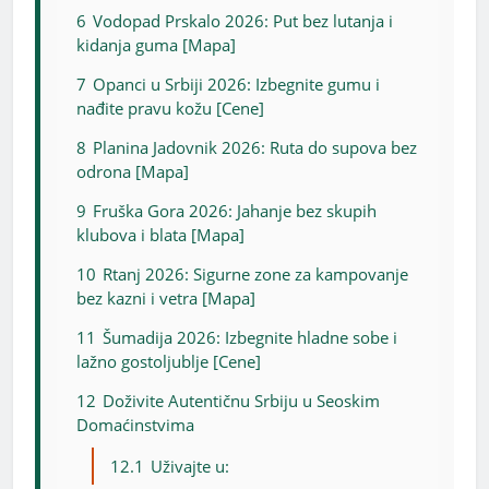
6
Vodopad Prskalo 2026: Put bez lutanja i
kidanja guma [Mapa]
7
Opanci u Srbiji 2026: Izbegnite gumu i
nađite pravu kožu [Cene]
8
Planina Jadovnik 2026: Ruta do supova bez
odrona [Mapa]
9
Fruška Gora 2026: Jahanje bez skupih
klubova i blata [Mapa]
10
Rtanj 2026: Sigurne zone za kampovanje
bez kazni i vetra [Mapa]
11
Šumadija 2026: Izbegnite hladne sobe i
lažno gostoljublje [Cene]
12
Doživite Autentičnu Srbiju u Seoskim
Domaćinstvima
12.1
Uživajte u: