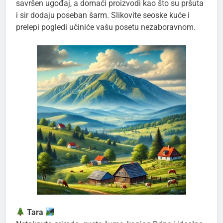
savršen ugođaj, a domaći proizvodi kao što su pršuta
i sir dodaju poseban šarm. Slikovite seoske kuće i
prelepi pogledi učiniće vašu posetu nezaboravnom.
Tara