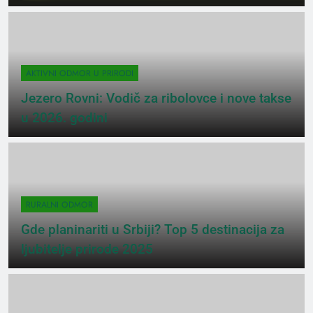
AKTIVNI ODMOR U PRIRODI
Jezero Rovni: Vodič za ribolovce i nove takse
u 2026. godini
RURALNI ODMOR
Gde planinariti u Srbiji? Top 5 destinacija za
ljubitelje prirode 2025