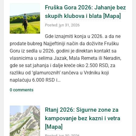
Fruška Gora 2026: Jahanje bez
skupih klubova i blata [Mapa]
Posted: јул 31, 2026
Gde iznajmiti konja u 2026. a da ne
prodate bubreg Najjeftiniji način da doživite Frušku
Goru iz sedla u 2026. godini je direktan kontakt sa
vlasnicima u selima Jazak, Mala Remeta ili Neradin,
gde se sat jahanja i dalje kreće oko 2.500 RSD, za
razliku od ‘glamuroznih’ rančeva u Vrdniku koji
naplaćuju 6.000 RSD i…
0 comments
Rtanj 2026: Sigurne zone za
kampovanje bez kazni i vetra
[Mapa]
Posted: јул 30, 2026