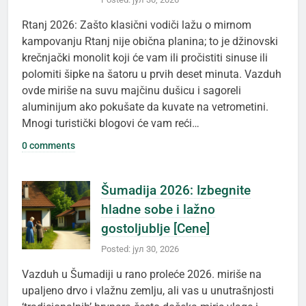
Rtanj 2026: Zašto klasični vodiči lažu o mirnom
kampovanju Rtanj nije obična planina; to je džinovski
krečnjački monolit koji će vam ili pročistiti sinuse ili
polomiti šipke na šatoru u prvih deset minuta. Vazduh
ovde miriše na suvu majčinu dušicu i sagoreli
aluminijum ako pokušate da kuvate na vetrometini.
Mnogi turistički blogovi će vam reći…
0 comments
Šumadija 2026: Izbegnite
hladne sobe i lažno
gostoljublje [Cene]
Posted: јул 30, 2026
Vazduh u Šumadiji u rano proleće 2026. miriše na
upaljeno drvo i vlažnu zemlju, ali vas u unutrašnjosti