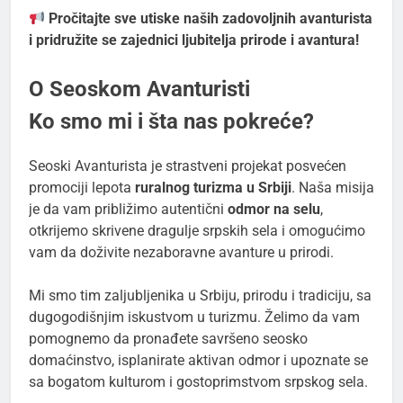
Pročitajte sve utiske naših zadovoljnih avanturista
i pridružite se zajednici ljubitelja prirode i avantura!
O Seoskom Avanturisti
Ko smo mi i šta nas pokreće?
Seoski Avanturista je strastveni projekat posvećen
promociji lepota
ruralnog turizma u Srbiji
. Naša misija
je da vam približimo autentični
odmor na selu
,
otkrijemo skrivene dragulje srpskih sela i omogućimo
vam da doživite nezaboravne avanture u prirodi.
Mi smo tim zaljubljenika u Srbiju, prirodu i tradiciju, sa
dugogodišnjim iskustvom u turizmu. Želimo da vam
pomognemo da pronađete savršeno seosko
domaćinstvo, isplanirate aktivan odmor i upoznate se
sa bogatom kulturom i gostoprimstvom srpskog sela.