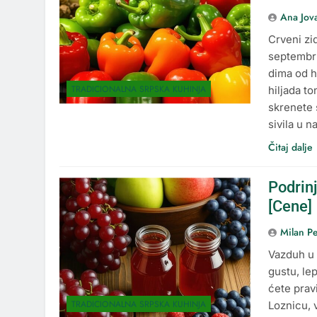
Ana Jov
Crveni zi
septembru
dima od h
TRADICIONALNA SRPSKA KUHINJA
hiljada t
skrenete 
sivila u 
Čitaj dalje
Podrin
[Cene]
Milan Pe
Vazduh u 
gustu, le
ćete prav
TRADICIONALNA SRPSKA KUHINJA
Loznicu, 