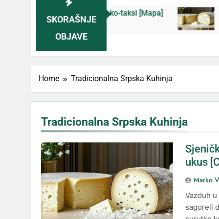
 prašine i novih eko-taksi [Mapa]
Sjenički sir
SKORAŠNJE
4 Дана Ago
OBJAVE
Home
Tradicionalna Srpska Kuhinja
Tradicionalna Srpska Kuhinja
Sjeničk
ukus [
Marko V
Vazduh u 
sagoreli d
surutke k