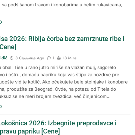
 sa podšišanom travom i konobarima u belim rukavicama,
isa 2026: Riblja čorba bez zamrznute ribe i
[Cene]
idić
3 Седмице Ago
1
13 Mins
 obali Tise u rano jutro miriše na vlažan mulj, sagorelo
vo i oštru, domaću papriku koja vas štipa za nozdrve pre
uopšte vidite kotlić. Ako očekujete bele stolnjake i konobare
ma, produžite za Beograd. Ovde, na potezu od Titela do
luksuz se ne meri brojem zvezdica, već činjenicom…
Lokošnica 2026: Izbegnite preprodavce i
 pravu papriku [Cene]