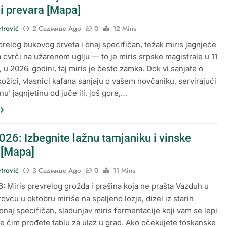
 i prevara [Mapa]
trović
2 Седмице Ago
0
12 Mins
orelog bukovog drveta i onaj specifičan, težak miris jagnjeće
a cvrči na užarenom uglju — to je miris srpske magistrale u 11
i, u 2026. godini, taj miris je često zamka. Dok vi sanjate o
kožici, vlasnici kafana sanjaju o vašem novčaniku, servirajući
u’ jagnjetinu od juče ili, još gore,…
026: Izbegnite lažnu tamjaniku i vinske
[Mapa]
trović
3 Седмице Ago
0
11 Mins
: Miris prevrelog grožđa i prašina koja ne prašta Vazduh u
ovcu u oktobru miriše na spaljeno lozje, dizel iz starih
 onaj specifičan, sladunjav miris fermentacije koji vam se lepi
e čim prođete tablu za ulaz u grad. Ako očekujete toskanske