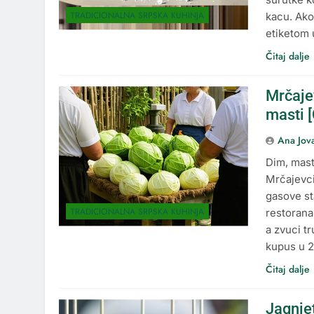
TRADICIONALNA SRPSKA KUHINJA
kacu. Ako
etiketom 
Čitaj dalje
Mrčaje
masti 
Ana Jov
Dim, mast
Mrčajevci
gasove st
TRADICIONALNA SRPSKA KUHINJA
restorana,
a zvuci t
kupus u 2
Čitaj dalje
Jagnje