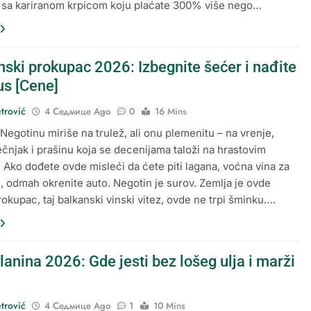
 sa kariranom krpicom koju plaćate 300% više nego…
nski prokupac 2026: Izbegnite šećer i nađite
us [Cene]
trović
4 Седмице Ago
0
16 Mins
Negotinu miriše na trulež, ali onu plemenitu – na vrenje,
ečnjak i prašinu koja se decenijama taloži na hrastovim
 Ako dođete ovde misleći da ćete piti lagana, voćna vina za
, odmah okrenite auto. Negotin je surov. Zemlja je ovde
rokupac, taj balkanski vinski vitez, ovde ne trpi šminku….
lanina 2026: Gde jesti bez lošeg ulja i marži
trović
4 Седмице Ago
1
10 Mins