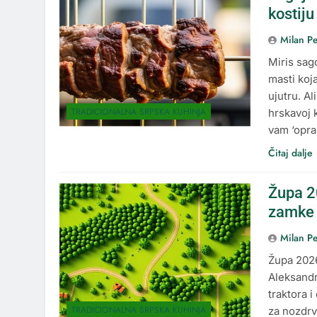
kostiju
Milan Pe
Miris sag
masti koj
ujutru. Al
TRADICIONALNA SRPSKA KUHINJA
hrskavoj 
vam ‘opran
Čitaj dalje
Župa 2
zamke 
Milan Pe
Župa 2026
Aleksandr
traktora i
TRADICIONALNA SRPSKA KUHINJA
za nozdrv