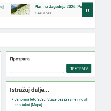
Planina Jagodnja 2026: Put do Mačkovog kamena bez r
4 Дана Ago
Претрага
ПРЕТРАГА
Istražuj dalje...
Jahorina leto 2026: Staze bez prašine i novih
eko-taksi [Mapa]