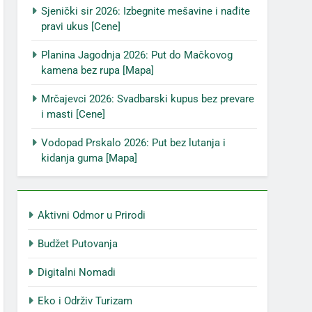
Sjenički sir 2026: Izbegnite mešavine i nađite
pravi ukus [Cene]
Planina Jagodnja 2026: Put do Mačkovog
kamena bez rupa [Mapa]
Mrčajevci 2026: Svadbarski kupus bez prevare
i masti [Cene]
Vodopad Prskalo 2026: Put bez lutanja i
kidanja guma [Mapa]
Aktivni Odmor u Prirodi
Budžet Putovanja
Digitalni Nomadi
Eko i Održiv Turizam