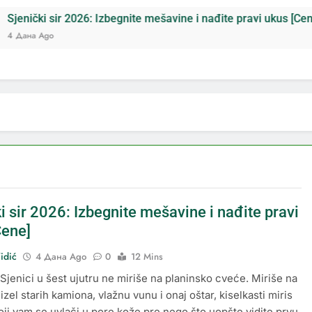
 2026: Izbegnite mešavine i nađite pravi ukus [Cene]
i sir 2026: Izbegnite mešavine i nađite pravi
Cene]
idić
4 Дана Ago
0
12 Mins
Sjenici u šest ujutru ne miriše na planinsko cveće. Miriše na
izel starih kamiona, vlažnu vunu i onaj oštar, kiselkasti miris
oji vam se uvlači u pore kože pre nego što uopšte vidite prvu