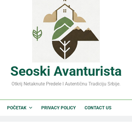
Jahorina leto 2026: Sta
Sjenički sir 2026: Izbeg
Planina Jagodnja 2026: Pu
Mrčajevci 2026: Svadb
Seoski Avanturista
Otkrij Netaknute Predele I Autentičnu Tradiciju Srbije.
POČETAK
PRIVACY POLICY
CONTACT US