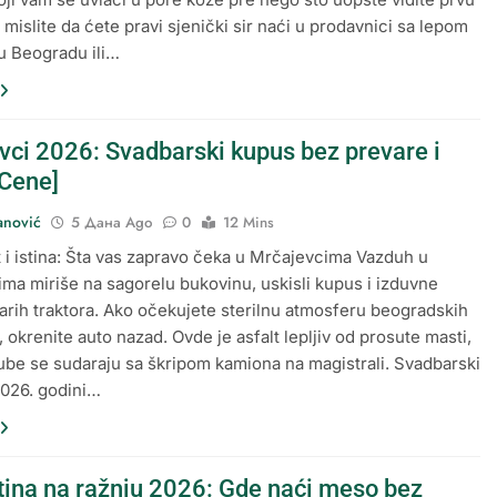
 mislite da ćete pravi sjenički sir naći u prodavnici sa lepom
u Beogradu ili…
vci 2026: Svadbarski kupus bez prevare i
[Cene]
anović
5 Дана Ago
0
12 Mins
 i istina: Šta vas zapravo čeka u Mrčajevcima Vazduh u
ma miriše na sagorelu bukovinu, uskisli kupus i izduvne
arih traktora. Ako očekujete sterilnu atmosferu beogradskih
 okrenite auto nazad. Ovde je asfalt lepljiv od prosute masti,
rube se sudaraju sa škripom kamiona na magistrali. Svadbarski
026. godini…
tina na ražnju 2026: Gde naći meso bez