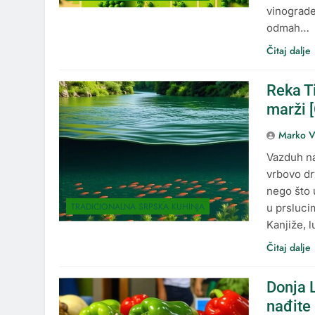
vinograde
odmah…
Čitaj dalje
Reka T
marži 
Marko V
Vazduh na
vrbovo dr
nego što 
TRADICIONALNA SRPSKA KUHINJA
u prsluci
Kanjiže, 
Čitaj dalje
Donja 
nađite