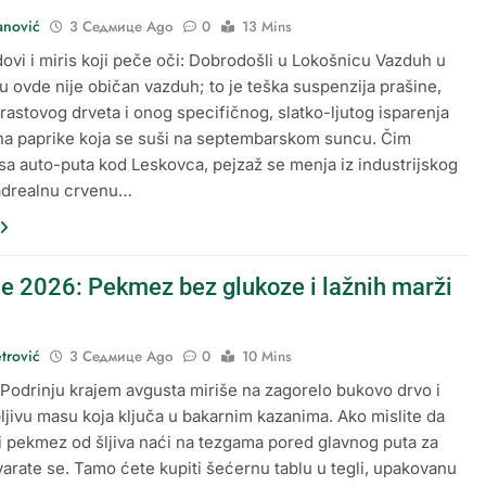
anović
3 Седмице Ago
0
13 Mins
dovi i miris koji peče oči: Dobrodošli u Lokošnicu Vazduh u
 ovde nije običan vazduh; to je teška suspenzija prašine,
rastovog drveta i onog specifičnog, slatko-ljutog isparenja
ona paprike koja se suši na septembarskom suncu. Čim
sa auto-puta kod Leskovca, pejzaž se menja iz industrijskog
nadrealnu crvenu…
je 2026: Pekmez bez glukoze i lažnih marži
trović
3 Седмице Ago
0
10 Mins
Podrinju krajem avgusta miriše na zagorelo bukovo drvo i
pljivu masu koja ključa u bakarnim kazanima. Ako mislite da
i pekmez od šljiva naći na tezgama pored glavnog puta za
varate se. Tamo ćete kupiti šećernu tablu u tegli, upakovanu