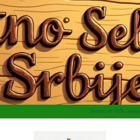
Mrčajevci 2026: Svadb
Jahorina leto 2026: Sta
Sjenički sir 2026: Izbeg
Planina Jagodnja 2026: Pu
Mrčajevci 2026: Svadb