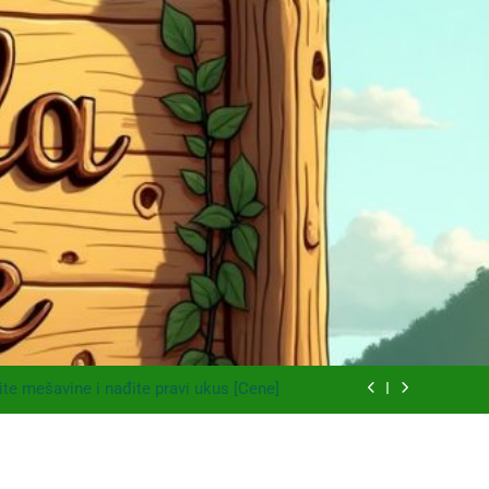
arski kupus bez prevare i masti [Cene]
ze bez prašine i novih eko-taksi [Mapa]
nite mešavine i nađite pravi ukus [Cene]
t do Mačkovog kamena bez rupa [Mapa]
arski kupus bez prevare i masti [Cene]