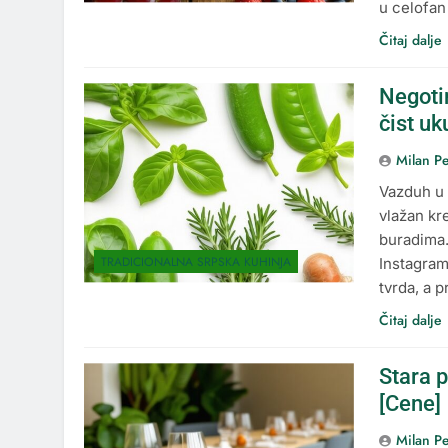
u celofan
Čitaj dalje
Negoti
čist uk
Milan Pe
Vazduh u 
vlažan kr
buradima.
TRADICIONALNA SRPSKA KUHINJA
Instagram
tvrda, a p
Čitaj dalje
Stara p
[Cene]
Milan Pe