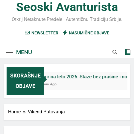
Seoski Avanturista
Otkrij Netaknute Predele I Autentičnu Tradiciju Srbije.
NEWSLETTER
NASUMIČNE OBJAVE
MENU
SKORAŠNJE
Jahorina leto 2026: Staze bez prašine i novih ek
5 Дана Ago
OBJAVE
Home
Vikend Putovanja