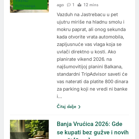
VIKEND
ago
1
12 mins
PUTOVANJA
Vazduh na Jastrebacu u pet
ujutru miriše na hladnu smolu i
mokru paprat, ali onog sekunda
kada otvorite vrata automobila,
zapljusnuće vas vlaga koja se
uvlači direktno u kosti. Ako
planirate vikend 2026. na
najšumovitijoj planini Balkana,
standardni TripAdvisor saveti će
vas naterati da platite 800 dinara
za parking koji ne vredi ni banke
i…
Čitaj dalje
Banja Vrućica 2026: Gde
se kupati bez gužve i novih