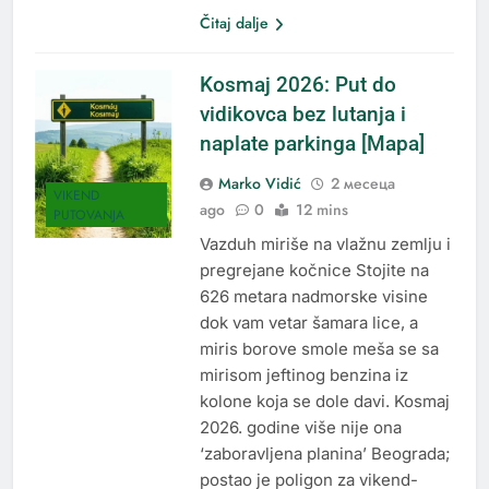
Čitaj dalje
Kosmaj 2026: Put do
vidikovca bez lutanja i
naplate parkinga [Mapa]
Marko Vidić
2 месеца
VIKEND
ago
0
12 mins
PUTOVANJA
Vazduh miriše na vlažnu zemlju i
pregrejane kočnice Stojite na
626 metara nadmorske visine
dok vam vetar šamara lice, a
miris borove smole meša se sa
mirisom jeftinog benzina iz
kolone koja se dole davi. Kosmaj
2026. godine više nije ona
‘zaboravljena planina’ Beograda;
postao je poligon za vikend-