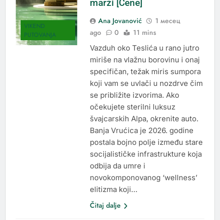
marži [Cene]
Ana Jovanović
1 месец
VIKEND
ago
0
11 mins
PUTOVANJA
Vazduh oko Teslića u rano jutro
miriše na vlažnu borovinu i onaj
specifičan, težak miris sumpora
koji vam se uvlači u nozdrve čim
se približite izvorima. Ako
očekujete sterilni luksuz
švajcarskih Alpa, okrenite auto.
Banja Vrućica je 2026. godine
postala bojno polje između stare
socijalističke infrastrukture koja
odbija da umre i
novokomponovanog ‘wellness’
elitizma koji…
Čitaj dalje