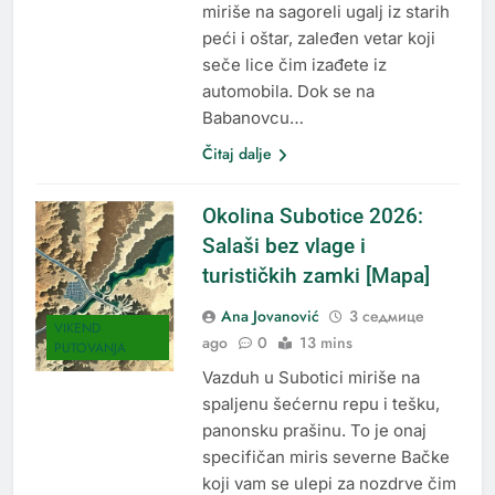
miriše na sagoreli ugalj iz starih
peći i oštar, zaleđen vetar koji
seče lice čim izađete iz
automobila. Dok se na
Babanovcu…
Čitaj dalje
Okolina Subotice 2026:
Salaši bez vlage i
turističkih zamki [Mapa]
Ana Jovanović
3 седмице
VIKEND
ago
0
13 mins
PUTOVANJA
Vazduh u Subotici miriše na
spaljenu šećernu repu i tešku,
panonsku prašinu. To je onaj
specifičan miris severne Bačke
koji vam se ulepi za nozdrve čim