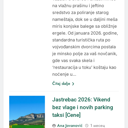
na vlažnu prašinu i jeftino
sredstvo za poliranje starog
nameštaja, dok se u daljini meša
miris konjske balege sa obližnje
ergele. Od januara 2026. godine,
standardna turistička ruta po
vojvođanskim dvorcima postala
je minsko polje za vaš novčanik,
gde vas svaka skela i
‘restauracija u toku’ koštaju kao
noćenje u…
Čitaj dalje
Jastrebac 2026: Vikend
bez vlage i novih parking
taksi [Cene]
Ana Jovanović
1 месец