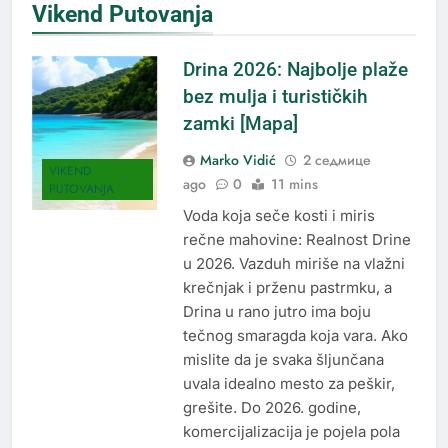
Vikend Putovanja
Drina 2026: Najbolje plaže
bez mulja i turističkih
zamki [Mapa]
Marko Vidić
2 седмице
VIKEND
ago
0
11 mins
PUTOVANJA
Voda koja seče kosti i miris
rečne mahovine: Realnost Drine
u 2026. Vazduh miriše na vlažni
krečnjak i prženu pastrmku, a
Drina u rano jutro ima boju
tečnog smaragda koja vara. Ako
mislite da je svaka šljunčana
uvala idealno mesto za peškir,
grešite. Do 2026. godine,
komercijalizacija je pojela pola