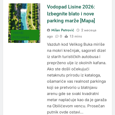
Vodopad Lisine 2026:
Izbegnite blato i nove
parking marže [Mapa]
Milan Petrović
2 месеца
VIKEND
ago
0
13 mins
PUTOVANJA
Vazduh kod Velikog Buka miriše
na mokri krečnjak, sagoreli dizel
iz starih turističkih autobusa i
preprženo ulje iz okolnih kafana.
Ako ste došli očekujući
netaknutu prirodu iz kataloga,
ošamariće vas realnost parkinga
koji se pretvorio u blatnjavu
arenu gde se svaki kvadratni
metar naplaćuje kao da je garaža
na Obilićevom vencu. Prosečan
putnik ovde ostavi…