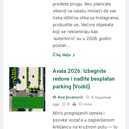
pređete prugu. Ako planirate
vikend na salašu misleći da vas
čeka idilična slika sa Instagrama,
probudite se. Većina objekata
koji se reklamiraju kao
‘autentični’ su u 2026. godini
postali…
Čitaj dalje
Avala 2026: Izbegnite
redove i nađite besplatan
parking [Vodič]
Ana Jovanović
4 седмице
VIKEND
ago
0
12 mins
PUTOVANJA
Miris pregrejanih lamela i
psovke vozača u zaglavljenom
krkljancu na kružnom putu — to