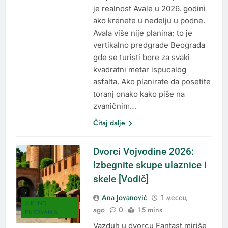
je realnost Avale u 2026. godini
ako krenete u nedelju u podne.
Avala više nije planina; to je
vertikalno predgrađe Beograda
gde se turisti bore za svaki
kvadratni metar ispucalog
asfalta. Ako planirate da posetite
toranj onako kako piše na
zvaničnim…
Čitaj dalje
Dvorci Vojvodine 2026:
Izbegnite skupe ulaznice i
skele [Vodič]
Ana Jovanović
1 месец
VIKEND
ago
0
15 mins
PUTOVANJA
Vazduh u dvorcu Fantast miriše