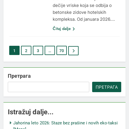
dečije vriske koja se odbija o
betonske zidove hotelskih
kompleksa. Od januara 2026….
Čitaj dalje
1
2
3
…
70
Претрага
ПРЕТРАГА
Istražuj dalje...
Jahorina leto 2026: Staze bez prašine i novih eko-taksi