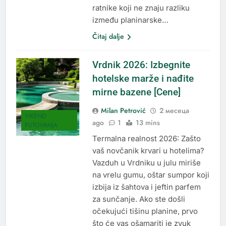
ratnike koji ne znaju razliku
između planinarske…
Čitaj dalje
Vrdnik 2026: Izbegnite
hotelske marže i nađite
mirne bazene [Cene]
Milan Petrović
2 месеца
VIKEND
ago
1
13 mins
PUTOVANJA
Termalna realnost 2026: Zašto
vaš novčanik krvari u hotelima?
Vazduh u Vrdniku u julu miriše
na vrelu gumu, oštar sumpor koji
izbija iz šahtova i jeftin parfem
za sunčanje. Ako ste došli
očekujući tišinu planine, prvo
što će vas ošamariti je zvuk