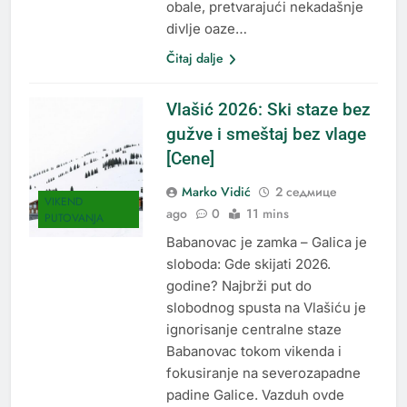
obale, pretvarajući nekadašnje
divlje oaze…
Čitaj dalje
Vlašić 2026: Ski staze bez
gužve i smeštaj bez vlage
[Cene]
Marko Vidić
2 седмице
VIKEND
ago
0
11 mins
PUTOVANJA
Babanovac je zamka – Galica je
sloboda: Gde skijati 2026.
godine? Najbrži put do
slobodnog spusta na Vlašiću je
ignorisanje centralne staze
Babanovac tokom vikenda i
fokusiranje na severozapadne
padine Galice. Vazduh ovde