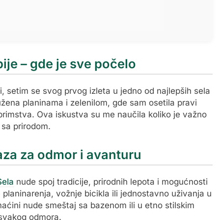
ije – gde je sve počelo
 setim se svog prvog izleta u jedno od najlepših sela
kružena planinama i zelenilom, gde sam osetila pravi
oprimstva. Ova iskustva su me naučila koliko je važno
 sa prirodom.
oaza za odmor i avanturu
Sela
nude spoj tradicije, prirodnih lepota i mogućnosti
 planinarenja, vožnje bicikla ili jednostavno uživanja u
aćini nude smeštaj sa bazenom ili u etno stilskim
 svakog odmora.