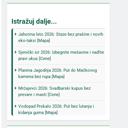
Istražuj dalje...
Jahorina leto 2026: Staze bez prašine i novih
eko-taksi [Mapa]
Sjenički sir 2026: Izbegnite mešavine i nađite
pravi ukus [Cene]
Planina Jagodnja 2026: Put do Mačkovog
kamena bez rupa [Mapa]
Mrčajevci 2026: Svadbarski kupus bez
prevare i masti [Cene]
Vodopad Prskalo 2026: Put bez lutanja i
kidanja guma [Mapa]