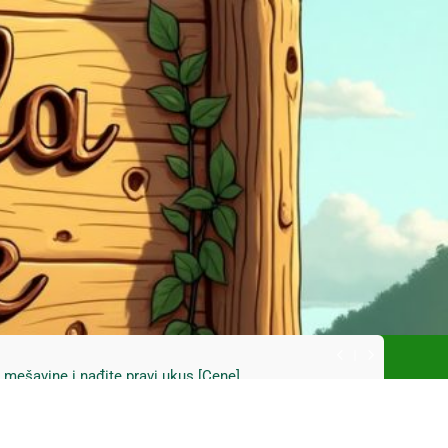
ski kupus bez prevare i masti [Cene]
 bez prašine i novih eko-taksi [Mapa]
e mešavine i nađite pravi ukus [Cene]
do Mačkovog kamena bez rupa [Mapa]