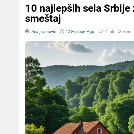
10 najlepših sela Srbije
smeštaj
4
Ana Jovanović
12 Месеци Ago
22 Mins