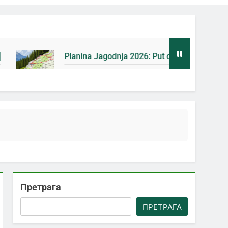
anina Jagodnja 2026: Put do Mačkovog kamena bez rupa [Mapa
ана Ago
Претрага
ПРЕТРАГА