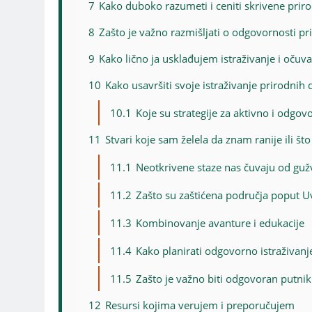
7
Kako duboko razumeti i ceniti skrivene priro
8
Zašto je važno razmišljati o odgovornosti pr
9
Kako lično ja usklađujem istraživanje i očuv
10
Kako usavršiti svoje istraživanje prirodnih 
10.1
Koje su strategije za aktivno i odgov
11
Stvari koje sam želela da znam ranije ili št
11.1
Neotkrivene staze nas čuvaju od guž
11.2
Zašto su zaštićena područja poput U
11.3
Kombinovanje avanture i edukacije
11.4
Kako planirati odgovorno istraživanj
11.5
Zašto je važno biti odgovoran putnik
12
Resursi kojima verujem i preporučujem