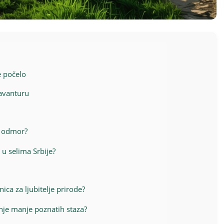
e počelo
 avanturu
š odmor?
u selima Srbije?
ica za ljubitelje prirode?
anje manje poznatih staza?