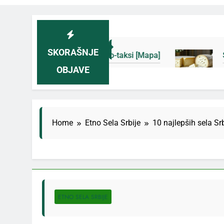
SKORAŠNJE
i novih eko-taksi [Mapa]
Sjenički sir 2026: Iz
OBJAVE
4 Дана Ago
Home
Etno Sela Srbije
10 najlepših sela Sr
ETNO SELA SRBIJE