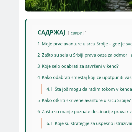
САДРЖАЈ
сакриј
1
Moje prve avanture u srcu Srbije – gde je sv
2
Zašto su sela u Srbiji prava oaza za odmor i
3
Koje selo odabrati za savršeni vikend?
4
Kako odabrati smeštaj koji će upotpuniti va
4.1
Šta još mogu da radim tokom vikenda 
5
Kako otkriti skrivene avanture u srcu Srbije?
6
Zašto su manje poznate destinacije prava rizn
6.1
Koje su strategije za uspešno istraživ