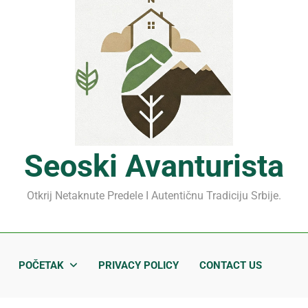
Mrčajevci 2026: Svadbar
Jahorina leto 2026: Staze
Sjenički sir 2026: Izbegnit
Planina Jagodnja 2026: Put 
Mrčajevci 2026: Svadbar
Seoski Avanturista
Otkrij Netaknute Predele I Autentičnu Tradiciju Srbije.
POČETAK
PRIVACY POLICY
CONTACT US