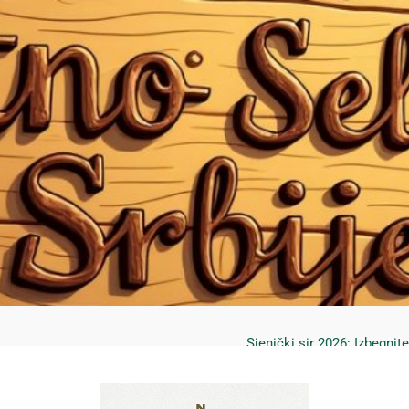
Mrčajevci 2026: Svadbar
Jahorina leto 2026: Staze
Sjenički sir 2026: Izbegnit
Planina Jagodnja 2026: Put 