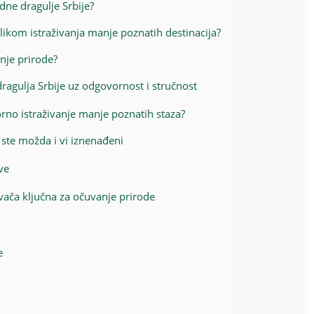
dne dragulje Srbije?
ilikom istraživanja manje poznatih destinacija?
anje prirode?
dragulja Srbije uz odgovornost i stručnost
orno istraživanje manje poznatih staza?
o ste možda i vi iznenađeni
ve
vača ključna za očuvanje prirode
e