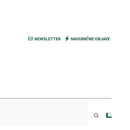
ski kupus bez prevare i masti [Cene]
 bez prašine i novih eko-taksi [Mapa]
e mešavine i nađite pravi ukus [Cene]
NEWSLETTER
NASUMIČNE OBJAVE
do Mačkovog kamena bez rupa [Mapa]
ski kupus bez prevare i masti [Cene]