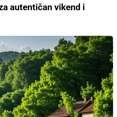
 za autentičan vikend i