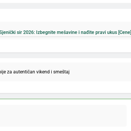
begnite mešavine i nađite pravi ukus [Cene]
Pl
5 Д
bije za autentičan vikend i smeštaj