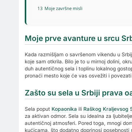
13
Moje završne misli
Moje prve avanture u srcu Srb
Kada razmišljam o savršenom vikendu u Srbiji,
koje sam otkrila. Bilo je to u mirnoj dolini, o
duh autentičnog sela i toplinu lokalnog gost
pronaći mesto koje će vas osvežiti i povezati
Zašto su sela u Srbiji prava 
Sela poput
Kopaonika
ili
Raškog Kraljevsog 
za aktivan odmor. Sela su idealna za ljubitelje
autentičnoj atmosferi. Pored toga, mnogi dom
kućicama, što dodatno doprinosi posebnosti