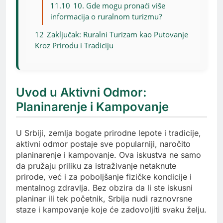
11.10
10. Gde mogu pronaći više
informacija o ruralnom turizmu?
12
Zaključak: Ruralni Turizam kao Putovanje
Kroz Prirodu i Tradiciju
Uvod u Aktivni Odmor:
Planinarenje i Kampovanje
U Srbiji, zemlja bogate prirodne lepote i tradicije,
aktivni odmor postaje sve popularniji, naročito
planinarenje i kampovanje. Ova iskustva ne samo
da pružaju priliku za istraživanje netaknute
prirode, već i za poboljšanje fizičke kondicije i
mentalnog zdravlja. Bez obzira da li ste iskusni
planinar ili tek početnik, Srbija nudi raznovrsne
staze i kampovanje koje će zadovoljiti svaku želju.