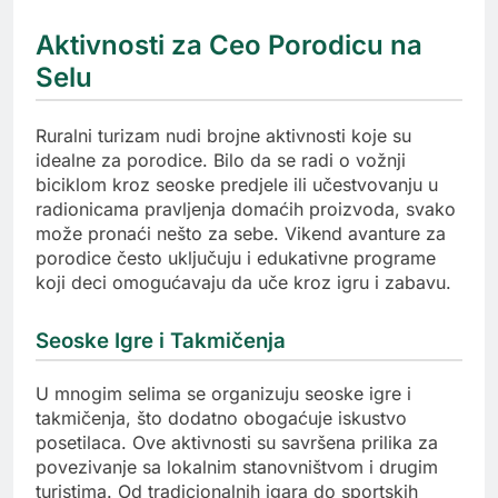
Aktivnosti za Ceo Porodicu na
Selu
Ruralni turizam nudi brojne aktivnosti koje su
idealne za porodice. Bilo da se radi o vožnji
biciklom kroz seoske predjele ili učestvovanju u
radionicama pravljenja domaćih proizvoda, svako
može pronaći nešto za sebe. Vikend avanture za
porodice često uključuju i edukativne programe
koji deci omogućavaju da uče kroz igru i zabavu.
Seoske Igre i Takmičenja
U mnogim selima se organizuju seoske igre i
takmičenja, što dodatno obogaćuje iskustvo
posetilaca. Ove aktivnosti su savršena prilika za
povezivanje sa lokalnim stanovništvom i drugim
turistima. Od tradicionalnih igara do sportskih