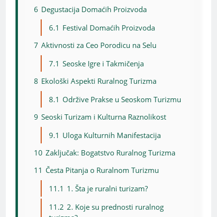
6
Degustacija Domaćih Proizvoda
6.1
Festival Domaćih Proizvoda
7
Aktivnosti za Ceo Porodicu na Selu
7.1
Seoske Igre i Takmičenja
8
Ekološki Aspekti Ruralnog Turizma
8.1
Održive Prakse u Seoskom Turizmu
9
Seoski Turizam i Kulturna Raznolikost
9.1
Uloga Kulturnih Manifestacija
10
Zaključak: Bogatstvo Ruralnog Turizma
11
Česta Pitanja o Ruralnom Turizmu
11.1
1. Šta je ruralni turizam?
11.2
2. Koje su prednosti ruralnog