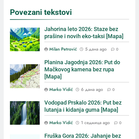
Povezani tekstovi
Jahorina leto 2026: Staze bez
prašine i novih eko-taksi [Mapa]
Milan Petrović
5 дана ago
0
Planina Jagodnja 2026: Put do
Mačkovog kamena bez rupa
[Mapa]
Marko Vidić
6 дана ago
0
Vodopad Prskalo 2026: Put bez
lutanja i kidanja guma [Mapa]
Marko Vidić
1 седмица ago
0
Fruška Gora 2026: Jahanje bez