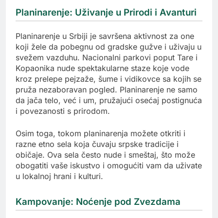
Planinarenje: Uživanje u Prirodi i Avanturi
Planinarenje u Srbiji je savršena aktivnost za one
koji žele da pobegnu od gradske gužve i uživaju u
svežem vazduhu. Nacionalni parkovi poput Tare i
Kopaonika nude spektakularne staze koje vode
kroz prelepe pejzaže, šume i vidikovce sa kojih se
pruža nezaboravan pogled. Planinarenje ne samo
da jača telo, već i um, pružajući osećaj postignuća
i povezanosti s prirodom.
Osim toga, tokom planinarenja možete otkriti i
razne etno sela koja čuvaju srpske tradicije i
običaje. Ova sela često nude i smeštaj, što može
obogatiti vaše iskustvo i omogućiti vam da uživate
u lokalnoj hrani i kulturi.
Kampovanje: Noćenje pod Zvezdama