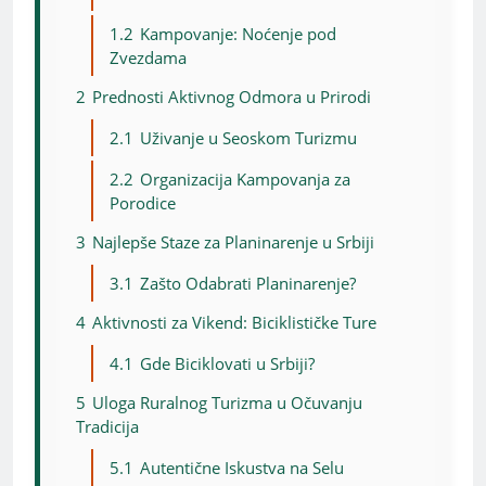
1.2
Kampovanje: Noćenje pod
Zvezdama
2
Prednosti Aktivnog Odmora u Prirodi
2.1
Uživanje u Seoskom Turizmu
2.2
Organizacija Kampovanja za
Porodice
3
Najlepše Staze za Planinarenje u Srbiji
3.1
Zašto Odabrati Planinarenje?
4
Aktivnosti za Vikend: Biciklističke Ture
4.1
Gde Biciklovati u Srbiji?
5
Uloga Ruralnog Turizma u Očuvanju
Tradicija
5.1
Autentične Iskustva na Selu