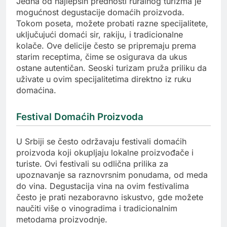
Jedna od najlepših prednosti ruralnog turizma je
mogućnost degustacije domaćih proizvoda.
Tokom poseta, možete probati razne specijalitete,
uključujući domaći sir, rakiju, i tradicionalne
kolače. Ove delicije često se pripremaju prema
starim receptima, čime se osigurava da ukus
ostane autentičan. Seoski turizam pruža priliku da
uživate u ovim specijalitetima direktno iz ruku
domaćina.
Festival Domaćih Proizvoda
U Srbiji se često održavaju festivali domaćih
proizvoda koji okupljaju lokalne proizvođače i
turiste. Ovi festivali su odlična prilika za
upoznavanje sa raznovrsnim ponudama, od meda
do vina. Degustacija vina na ovim festivalima
često je prati nezaboravno iskustvo, gde možete
naučiti više o vinogradima i tradicionalnim
metodama proizvodnje.