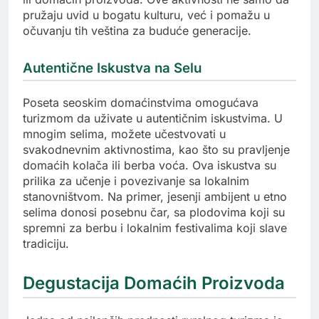
pružaju uvid u bogatu kulturu, već i pomažu u
očuvanju tih veština za buduće generacije.
Autentične Iskustva na Selu
Poseta seoskim domaćinstvima omogućava
turizmom da uživate u autentičnim iskustvima. U
mnogim selima, možete učestvovati u
svakodnevnim aktivnostima, kao što su pravljenje
domaćih kolača ili berba voća. Ova iskustva su
prilika za učenje i povezivanje sa lokalnim
stanovništvom. Na primer, jesenji ambijent u etno
selima donosi posebnu čar, sa plodovima koji su
spremni za berbu i lokalnim festivalima koji slave
tradiciju.
Degustacija Domaćih Proizvoda