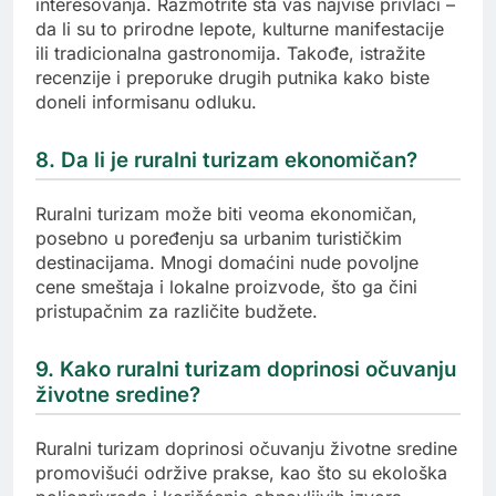
interesovanja. Razmotrite šta vas najviše privlači –
da li su to prirodne lepote, kulturne manifestacije
ili tradicionalna gastronomija. Takođe, istražite
recenzije i preporuke drugih putnika kako biste
doneli informisanu odluku.
8. Da li je ruralni turizam ekonomičan?
Ruralni turizam može biti veoma ekonomičan,
posebno u poređenju sa urbanim turističkim
destinacijama. Mnogi domaćini nude povoljne
cene smeštaja i lokalne proizvode, što ga čini
pristupačnim za različite budžete.
9. Kako ruralni turizam doprinosi očuvanju
životne sredine?
Ruralni turizam doprinosi očuvanju životne sredine
promovišući održive prakse, kao što su ekološka