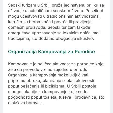
Seoski turizam u Srbiji pruža jedinstvenu priliku za
uživanje u autentičnom seoskom životu. Posetioci
mogu učestvovati u tradicionalnim aktivnostima,
kao što su berba voća i povrća ili pravljenje
domaćih proizvoda. Seoski turizam takođe
omogućava upoznavanje sa lokalnim običajima i
tradicijama, što dodatno obogaćuje iskustvo.
Organizacija Kampovanja za Porodice
Kampovanje je odlična aktivnost za porodice koje
žele da provedu vreme zajedno u prirodi.
Organizacija kampovanja može uključivati
pripremu obroka, planiranje izleta i aktivnosti
poput pešačenja ili biciklizma. U Srbiji postoje
mnoge lokacije za kampovanje koje nude
pogodnosti poput toaleta, tuševa i prodavnica, što
olakšava boravak.