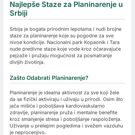
Najlepše Staze za Planinarenje u
Srbiji
Srbija je bogata prirodnim lepotama i nudi brojne
staze za planinarenje koje su pogodne za sve
nivoe kondicije. Nacionalni park Kopaonik i Tara
nude predivne staze koje vode kroz očaravajuće
pejzaže i pružaju mogućnost za posmatranje
divljih životinja.
Zašto Odabrati Planinarenje?
Planinarenje je idealna aktivnost za sve koji žele
da se fizički aktiviraju i uživaju u prirodi. Osim što
jača mišiće i poboljšava kardiovaskularno
zdravlje, planinarenje pruža i mentalne benefite
kroz smanjenje stresa i poboljšanje raspoloženja.
Uživanje u prelepim pogledima i svežem vazduhu
je neprocenjivo.