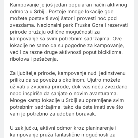
Kampovanje je još jedan popularan način aktivnog
odmora u Srbiji. Postoje mnoge lokacije gde
možete postaviti svoj šator i provesti noć pod
zvezdama. Nacionalni park Fruska Gora i rezervati
prirode pružaju odlične mogućnosti za
kampovanje sa svim potrebnim sadržajima. Ove
lokacije ne samo da su pogodne za kampovanje,
već i za razne druge aktivnosti poput biciklizma,
ribolova i pešačenja.
Za ljubitelje prirode, kampovanje nudi jedinstvenu
priliku da se povežu s okolinom. Ujutro možete
uživati u zvucima prirode, dok vas noću zvezdano
nebo inspiriše da sanjate o novim avanturama.
Mnoge kamp lokacije u Srbiji su opremljene svim
potrebnim sadržajima, tako da ćete imati sve što
vam je potrebno za udoban boravak.
U zaključku, aktivni odmor kroz planinarenje i
kampovanje pruža fantastične mogućnosti za