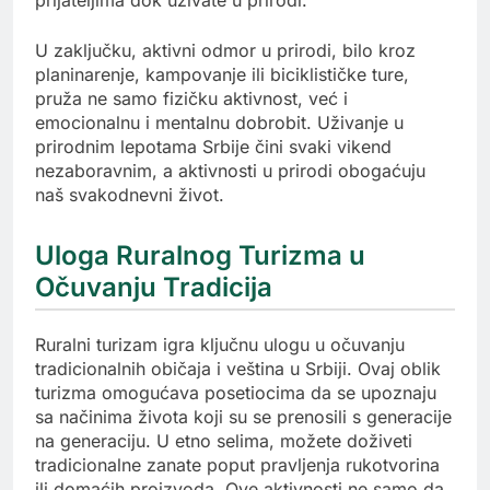
prijateljima dok uživate u prirodi.
U zaključku, aktivni odmor u prirodi, bilo kroz
planinarenje, kampovanje ili biciklističke ture,
pruža ne samo fizičku aktivnost, već i
emocionalnu i mentalnu dobrobit. Uživanje u
prirodnim lepotama Srbije čini svaki vikend
nezaboravnim, a aktivnosti u prirodi obogaćuju
naš svakodnevni život.
Uloga Ruralnog Turizma u
Očuvanju Tradicija
Ruralni turizam igra ključnu ulogu u očuvanju
tradicionalnih običaja i veština u Srbiji. Ovaj oblik
turizma omogućava posetiocima da se upoznaju
sa načinima života koji su se prenosili s generacije
na generaciju. U etno selima, možete doživeti
tradicionalne zanate poput pravljenja rukotvorina
ili domaćih proizvoda. Ove aktivnosti ne samo da