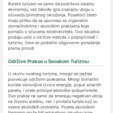
Ruralni turizam ne samo da podržava lokalnu
ekonomiju, već takođe igra značajnu ulogu u
očuvanju prirodnog okruženja. Posetioci često
imaju priliku da se upoznaju sa organskim
domaćinstvima i ekološkim praksama koje
pomažu u očuvanju biodiverziteta. Ova iskustva
pružaju uvid u održive metode u poljoprivredi i
turizmu, čime se podstiče odgovorno ponašanje
prema prirodi.
Održive Prakse u Seoskom Turizmu
U okviru ruralnog turizma, mnogo se pažnje
posvećuje održivim praksama. Mnogi domaćini
koriste obnovljive izvore energije, poput solarnih
panela, i prate principe ekološke poljoprivrede.
Ove prakse ne samo da smanjuju negativan uticaj
na životnu sredinu, već i privlače turiste koji su
svesni ekoloških problema. Poseta ekološkim
farmama može biti edukativno iskustvo koje