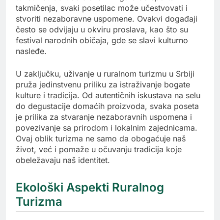
takmičenja, svaki posetilac može učestvovati i
stvoriti nezaboravne uspomene. Ovakvi događaji
često se odvijaju u okviru proslava, kao što su
festival narodnih običaja, gde se slavi kulturno
nasleđe.
U zaključku, uživanje u ruralnom turizmu u Srbiji
pruža jedinstvenu priliku za istraživanje bogate
kulture i tradicija. Od autentičnih iskustava na selu
do degustacije domaćih proizvoda, svaka poseta
je prilika za stvaranje nezaboravnih uspomena i
povezivanje sa prirodom i lokalnim zajednicama.
Ovaj oblik turizma ne samo da obogaćuje naš
život, već i pomaže u očuvanju tradicija koje
obeležavaju naš identitet.
Ekološki Aspekti Ruralnog
Turizma