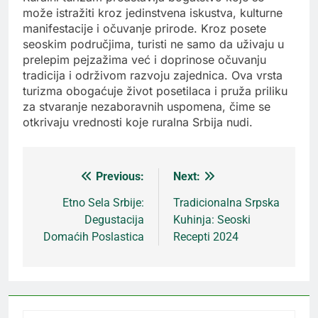
može istražiti kroz jedinstvena iskustva, kulturne
manifestacije i očuvanje prirode. Kroz posete
seoskim područjima, turisti ne samo da uživaju u
prelepim pejzažima već i doprinose očuvanju
tradicija i održivom razvoju zajednica. Ova vrsta
turizma obogaćuje život posetilaca i pruža priliku
za stvaranje nezaboravnih uspomena, čime se
otkrivaju vrednosti koje ruralna Srbija nudi.
Previous:
Next:
Кретање
Etno Sela Srbije:
Tradicionalna Srpska
Degustacija
Kuhinja: Seoski
чланка
Domaćih Poslastica
Recepti 2024