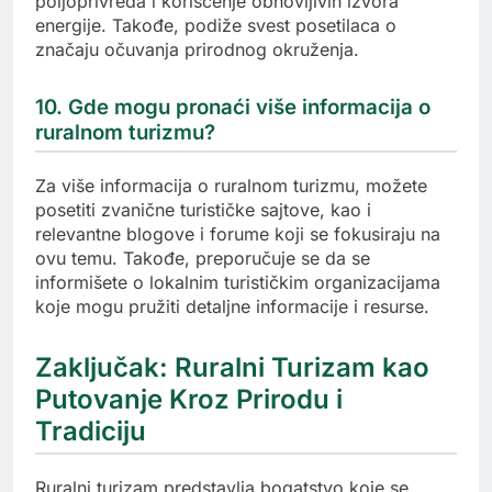
poljoprivreda i korišćenje obnovljivih izvora
energije. Takođe, podiže svest posetilaca o
značaju očuvanja prirodnog okruženja.
10. Gde mogu pronaći više informacija o
ruralnom turizmu?
Za više informacija o ruralnom turizmu, možete
posetiti zvanične turističke sajtove, kao i
relevantne blogove i forume koji se fokusiraju na
ovu temu. Takođe, preporučuje se da se
informišete o lokalnim turističkim organizacijama
koje mogu pružiti detaljne informacije i resurse.
Zaključak: Ruralni Turizam kao
Putovanje Kroz Prirodu i
Tradiciju
Ruralni turizam predstavlja bogatstvo koje se