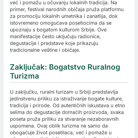
već i pomažu u očuvanju lokalnih tradicija. Na
primer, festival narodnih običaja pruža platformu
za promociju lokalnih umetnika i zanatlija, dok
istovremeno omogućava posetiocima da se
upoznaju s bogatom kulturom Srbije. Ove
manifestacije često uključuju radionice,
degustacije i predstave koje prikazuju
tradicionalne veštine i običaje.
Zaključak: Bogatstvo Ruralnog
Turizma
U zaključku, ruralni turizam u Srbiji predstavlja
jedinstvenu priliku za istraživanje bogate kulture,
tradicija i prirode. Od autentičnih iskustava u etno
selima do degustacije domaćih proizvoda, svaka
poseta pruža priliku za stvaranje nezaboravnih
uspomena. Ovaj oblik turizma ne samo da
obogaćuje život posetilaca, već i pomaže u