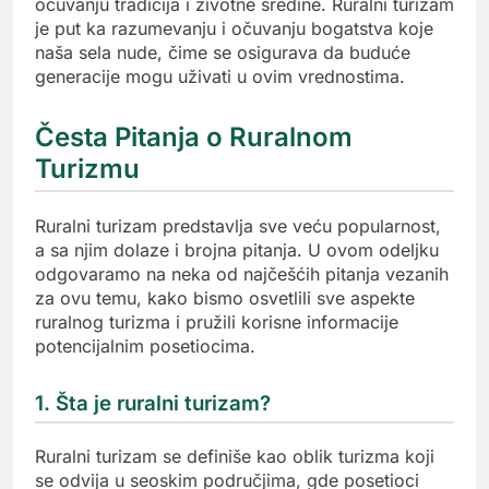
očuvanju tradicija i životne sredine. Ruralni turizam
je put ka razumevanju i očuvanju bogatstva koje
naša sela nude, čime se osigurava da buduće
generacije mogu uživati u ovim vrednostima.
Česta Pitanja o Ruralnom
Turizmu
Ruralni turizam predstavlja sve veću popularnost,
a sa njim dolaze i brojna pitanja. U ovom odeljku
odgovaramo na neka od najčešćih pitanja vezanih
za ovu temu, kako bismo osvetlili sve aspekte
ruralnog turizma i pružili korisne informacije
potencijalnim posetiocima.
1. Šta je ruralni turizam?
Ruralni turizam se definiše kao oblik turizma koji
se odvija u seoskim područjima, gde posetioci