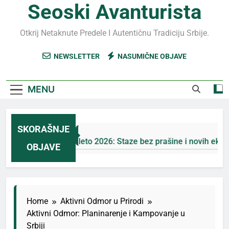
Seoski Avanturista
Otkrij Netaknute Predele I Autentičnu Tradiciju Srbije.
NEWSLETTER
NASUMIČNE OBJAVE
MENU
SKORAŠNJE
Jahorina leto 2026: Staze bez prašine i novih eko-taksi
OBJAVE
5 Дана Ago
Home
Aktivni Odmor u Prirodi
Aktivni Odmor: Planinarenje i Kampovanje u
Srbiji