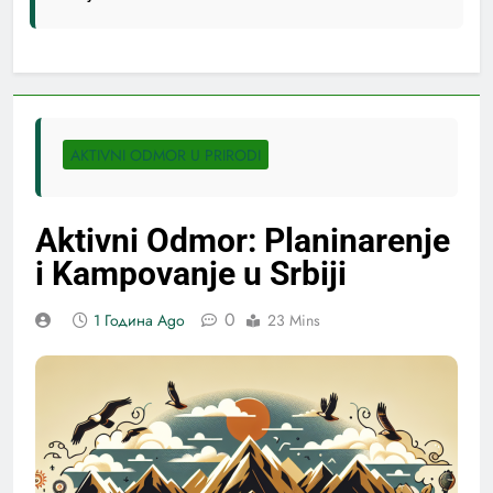
AKTIVNI ODMOR U PRIRODI
Aktivni Odmor: Planinarenje
i Kampovanje u Srbiji
0
1 Година Ago
23 Mins