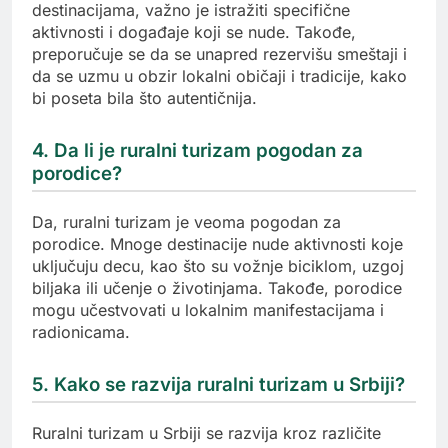
destinacijama, važno je istražiti specifične
aktivnosti i događaje koji se nude. Takođe,
preporučuje se da se unapred rezervišu smeštaji i
da se uzmu u obzir lokalni običaji i tradicije, kako
bi poseta bila što autentičnija.
4. Da li je ruralni turizam pogodan za
porodice?
Da, ruralni turizam je veoma pogodan za
porodice. Mnoge destinacije nude aktivnosti koje
uključuju decu, kao što su vožnje biciklom, uzgoj
biljaka ili učenje o životinjama. Takođe, porodice
mogu učestvovati u lokalnim manifestacijama i
radionicama.
5. Kako se razvija ruralni turizam u Srbiji?
Ruralni turizam u Srbiji se razvija kroz različite