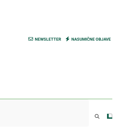
ski kupus bez prevare i masti [Cene]
 bez prašine i novih eko-taksi [Mapa]
e mešavine i nađite pravi ukus [Cene]
NEWSLETTER
NASUMIČNE OBJAVE
do Mačkovog kamena bez rupa [Mapa]
ski kupus bez prevare i masti [Cene]