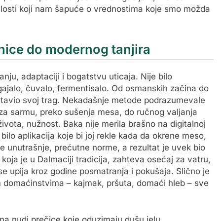
rošlosti koji nam šapuće o vrednostima koje smo možda
ice do modernog tanjira
anju, adaptaciji i bogatstvu uticaja. Nije bilo
zgajalo, čuvalo, fermentisalo. Od osmanskih začina do
ostavio svoj trag. Nekadašnje metode podrazumevale
a za sarmu, preko sušenja mesa, do ručnog valjanja
 života, nužnost. Baka nije merila brašno na digitalnoj
 bilo aplikacija koje bi joj rekle kada da okrene meso,
ile unutrašnje, prećutne norme, a rezultat je uvek bio
koja je u Dalmaciji tradicija, zahteva osećaj za vatru,
se upija kroz godine posmatranja i pokušaja. Slično je
 domaćinstvima – kajmak, pršuta, domaći hleb – sve
ana nudi prečice koje oduzimaju dušu jelu.