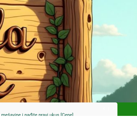
ski kupus bez prevare i masti [Cene]
 bez prašine i novih eko-taksi [Mapa]
e mešavine i nađite pravi ukus [Cene]
do Mačkovog kamena bez rupa [Mapa]