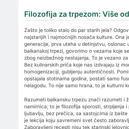
Filozofija za trpezom: Više o
Zašto je toliko stalo do par starih jela? Odg
najstarijih i najmoćnijih nosača kulture. Ona 
generacije, prva uteha u detinjstvu, oslonac
balkanskoj trpezi, govorimo o vezama koje se
zbog neizbežnog nestajanja. To je vezano za l
Bez kulinarskih priča koje nas izdvajaju iz m
homogenizaciji, gubljenju autentičnosti. Pomi
opstajala stotinama godina, postati samo fu
nelagodu. To nije samo hrana, to je kulturni ko
Razumeti balkansku trpezu znači razumeti i ž
namirnica; to je filozofija sporosti, strpljenj
ljubavlju, bez prečica, sa sastojcima iz bašte i
je lekcija koju savremeni svet često zaboravlj
Zaboravljeni recepti nisu tek starinski jelov