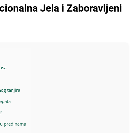
cionalna Jela i Zaboravljeni
kusa
og tanjira
cepata
?
iju pred nama