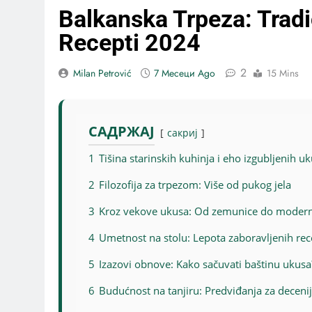
Balkanska Trpeza: Tradi
Recepti 2024
2
Milan Petrović
7 Месеци Ago
15 Mins
САДРЖАЈ
сакриј
1
Tišina starinskih kuhinja i eho izgubljenih u
2
Filozofija za trpezom: Više od pukog jela
3
Kroz vekove ukusa: Od zemunice do modern
4
Umetnost na stolu: Lepota zaboravljenih re
5
Izazovi obnove: Kako sačuvati baštinu ukusa
6
Budućnost na tanjiru: Predviđanja za decen