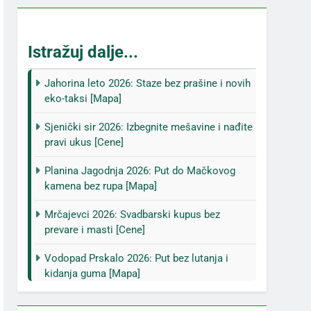
Istražuj dalje...
Jahorina leto 2026: Staze bez prašine i novih
eko-taksi [Mapa]
Sjenički sir 2026: Izbegnite mešavine i nađite
pravi ukus [Cene]
Planina Jagodnja 2026: Put do Mačkovog
kamena bez rupa [Mapa]
Mrčajevci 2026: Svadbarski kupus bez
prevare i masti [Cene]
Vodopad Prskalo 2026: Put bez lutanja i
kidanja guma [Mapa]