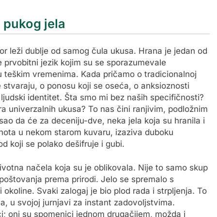
d pukog jela
ovor leži dublje od samog čula ukusa. Hrana je jedan od
je prvobitni jezik kojim su se sporazumevale
 u teškim vremenima. Kada pričamo o tradicionalnoj
 stvaraju, o ponosu koji se oseća, o anksioznosti
judski identitet. Šta smo mi bez naših specifičnosti?
ora univerzalnih ukusa? To nas čini ranjivim, podložnim
sao da će za deceniju-dve, neka jela koja su hranila i
snota u nekom starom kuvaru, izaziva duboku
d koji se polako dešifruje i gubi.
ivotna načela koja su je oblikovala. Nije to samo skup
a i poštovanja prema prirodi. Jelo se spremalo s
 okoline. Svaki zalogaj je bio plod rada i strpljenja. To
a, u svojoj jurnjavi za instant zadovoljstvima.
nici; oni su spomenici jednom drugačijem, možda i