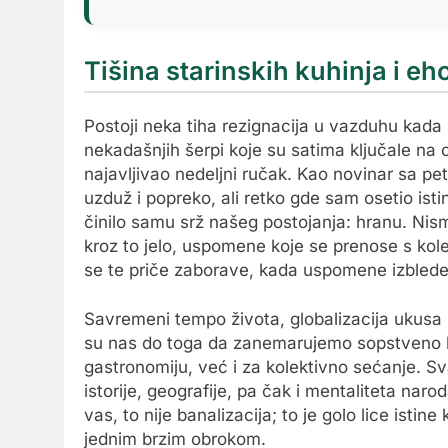
Tišina starinskih kuhinja i eh
Postoji neka tiha rezignacija u vazduhu kada
nekadašnjih šerpi koje su satima ključale na og
najavljivao nedeljni ručak. Kao novinar sa 
uzduž i popreko, ali retko gde sam osetio is
činilo samu srž našeg postojanja: hranu. Ni
kroz to jelo, uspomene koje se prenose s kole
se te priče zaborave, kada uspomene izbled
Savremeni tempo života, globalizacija ukusa 
su nas do toga da zanemarujemo sopstveno k
gastronomiju, već i za kolektivno sećanje. Sva
istorije, geografije, pa čak i mentaliteta na
vas, to nije banalizacija; to je golo lice ist
jednim brzim obrokom.