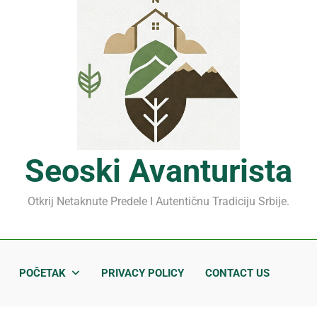
Mrčajevci 2026: Svadbar
Jahorina leto 2026: Staze
Sjenički sir 2026: Izbegnit
Planina Jagodnja 2026: Put 
Mrčajevci 2026: Svadbar
Seoski Avanturista
Otkrij Netaknute Predele I Autentičnu Tradiciju Srbije.
POČETAK
PRIVACY POLICY
CONTACT US