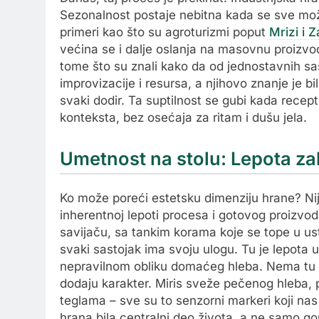
Sezonalnost postaje nebitna kada se sve može
primeri kao što su agroturizmi poput
Mrizi i 
većina se i dalje oslanja na masovnu proizvod
tome što su znali kako da od jednostavnih sas
improvizacije i resursa, a njihovo znanje je bi
svaki dodir. Ta suptilnost se gubi kada recep
konteksta, bez osećaja za ritam i dušu jela.
Umetnost na stolu: Lepota za
Ko može poreći estetsku dimenziju hrane? Nij
inherentnoj lepoti procesa i gotovog proizvod
savijaču, sa tankim korama koje se tope u us
svaki sastojak ima svoju ulogu. Tu je lepota
nepravilnom obliku domaćeg hleba. Nema tu fa
dodaju karakter. Miris sveže pečenog hleba, p
teglama – sve su to senzorni markeri koji n
hrana bila centralni deo života, a ne samo go