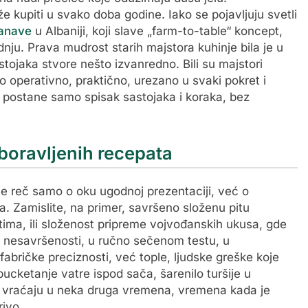
 kupiti u svako doba godine. Iako se pojavljuju svetli
Zanave
u Albaniji, koji slave „farm-to-table“ koncept,
nju. Prava mudrost starih majstora kuhinje bila je u
tojaka stvore nešto izvanredno. Bili su majstori
lo operativno, praktično, urezano u svaki pokret i
t postane samo spisak sastojaka i koraka, bez
boravljenih recepata
e reč samo o oku ugodnoj prezentaciji, već o
a. Zamislite, na primer, savršeno složenu pitu
tima, ili složenost pripreme vojvođanskih ukusa, gde
 u nesavršenosti, u ručno sečenom testu, u
bričke preciznosti, već tople, ljudske greške koje
ucketanje vatre ispod sača, šarenilo turšije u
as vraćaju u neka druga vremena, vremena kada je
rivo.