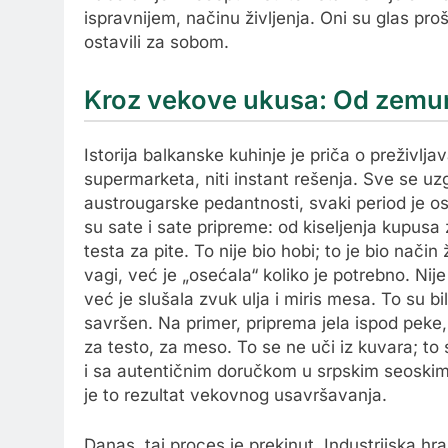
ispravnijem, načinu življenja. Oni su glas p
ostavili za sobom.
Kroz vekove ukusa: Od zemun
Istorija balkanske kuhinje je priča o preživljav
supermarketa, niti instant rešenja. Sve se u
austrougarske pedantnosti, svaki period je 
su sate i sate pripreme: od kiseljenja kupus
testa za pite. To nije bio hobi; to je bio način
vagi, već je „osećala“ koliko je potrebno. Nije
već je slušala zvuk ulja i miris mesa. To su b
savršen. Na primer, priprema jela ispod peke, 
za testo, za meso. To se ne uči iz kuvara; to 
i sa autentičnim doručkom u srpskim seoskim
je to rezultat vekovnog usavršavanja.
Danas, taj proces je prekinut. Industrijska hr