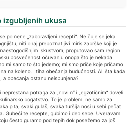
o izgubljenih ukusa
 se pomene „zaboravljeni recepti“. Ne čuje se jeka
njištu, niti onaj prepoznatljivi miris zaprške koji je
petnaestogodišnjim iskustvom, proputovao sam region
tinsku posvećenost očuvanju onoga što je nekada
smo mi samo to što jedemo; mi smo priče koje pričamo
na na koleno, i tiha obećanja budućnosti. Ali šta kada
e, a obećanja ostanu neispunjena?
i neprestana potraga za „novim“ i „egzotičnim“ doveli
ulinarsko bogatstvo. To je problem, ne samo za
ka pita, svaki gulaš, svaka turšija nosi u sebi pečat
roda. Gubeći te recepte, gubimo i deo sebe. Uveravam
ine koju često guramo pod tepih dok posežemo za još