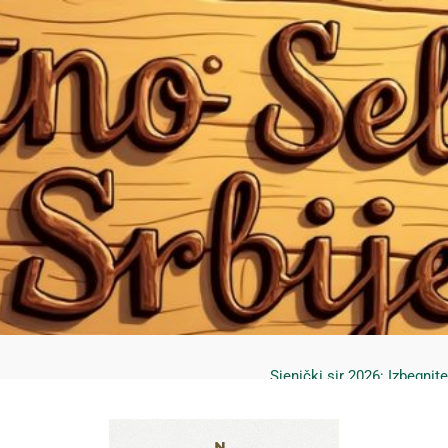
Mrčajevci 2026: Svadbar
Jahorina leto 2026: Staze
Sjenički sir 2026: Izbegnit
Planina Jagodnja 2026: Put 