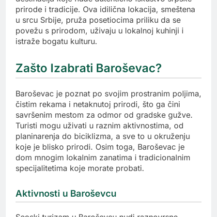
prirode i tradicije. Ova idilična lokacija, smeštena
u srcu Srbije, pruža posetiocima priliku da se
povežu s prirodom, uživaju u lokalnoj kuhinji i
istraže bogatu kulturu.
Zašto Izabrati Baroševac?
Baroševac je poznat po svojim prostranim poljima,
čistim rekama i netaknutoj prirodi, što ga čini
savršenim mestom za odmor od gradske gužve.
Turisti mogu uživati u raznim aktivnostima, od
planinarenja do biciklizma, a sve to u okruženju
koje je blisko prirodi. Osim toga, Baroševac je
dom mnogim lokalnim zanatima i tradicionalnim
specijalitetima koje morate probati.
Aktivnosti u Baroševcu
Seoski turizam u Baroševcu nudi raznovrsne