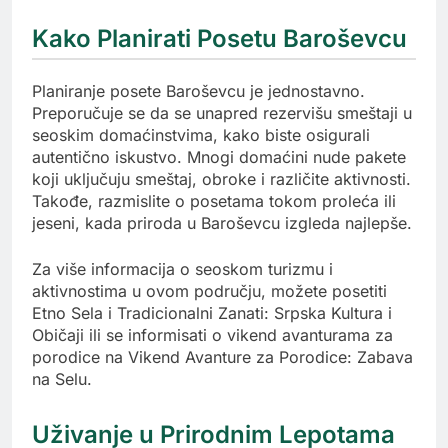
Kako Planirati Posetu Baroševcu
Planiranje posete Baroševcu je jednostavno.
Preporučuje se da se unapred rezervišu smeštaji u
seoskim domaćinstvima, kako biste osigurali
autentično iskustvo. Mnogi domaćini nude pakete
koji uključuju smeštaj, obroke i različite aktivnosti.
Takođe, razmislite o posetama tokom proleća ili
jeseni, kada priroda u Baroševcu izgleda najlepše.
Za više informacija o seoskom turizmu i
aktivnostima u ovom području, možete posetiti
Etno Sela i Tradicionalni Zanati: Srpska Kultura i
Običaji ili se informisati o vikend avanturama za
porodice na Vikend Avanture za Porodice: Zabava
na Selu.
Uživanje u Prirodnim Lepotama