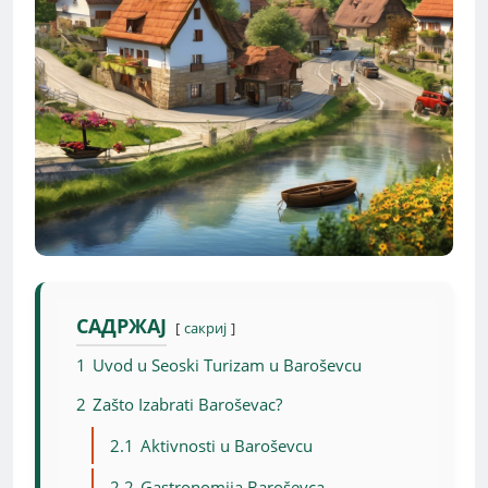
САДРЖАЈ
сакриј
1
Uvod u Seoski Turizam u Baroševcu
2
Zašto Izabrati Baroševac?
2.1
Aktivnosti u Baroševcu
2.2
Gastronomija Baroševca