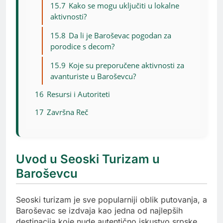
15.7
Kako se mogu uključiti u lokalne
aktivnosti?
15.8
Da li je Baroševac pogodan za
porodice s decom?
15.9
Koje su preporučene aktivnosti za
avanturiste u Baroševcu?
16
Resursi i Autoriteti
17
Završna Reč
Uvod u Seoski Turizam u
Baroševcu
Seoski turizam je sve popularniji oblik putovanja, a
Baroševac se izdvaja kao jedna od najlepših
destinacija koje nude autentično iskustvo srpske