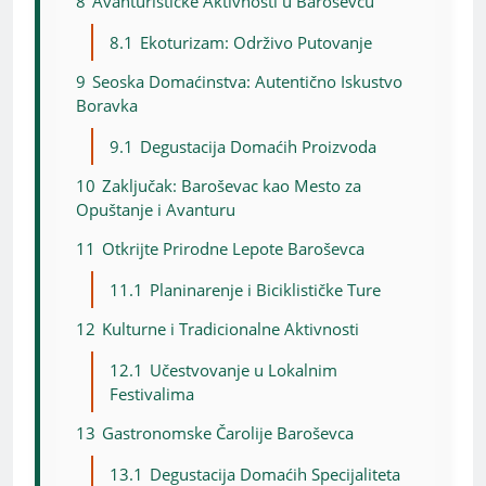
8
Avanturističke Aktivnosti u Baroševcu
8.1
Ekoturizam: Održivo Putovanje
9
Seoska Domaćinstva: Autentično Iskustvo
Boravka
9.1
Degustacija Domaćih Proizvoda
10
Zaključak: Baroševac kao Mesto za
Opuštanje i Avanturu
11
Otkrijte Prirodne Lepote Baroševca
11.1
Planinarenje i Biciklističke Ture
12
Kulturne i Tradicionalne Aktivnosti
12.1
Učestvovanje u Lokalnim
Festivalima
13
Gastronomske Čarolije Baroševca
13.1
Degustacija Domaćih Specijaliteta