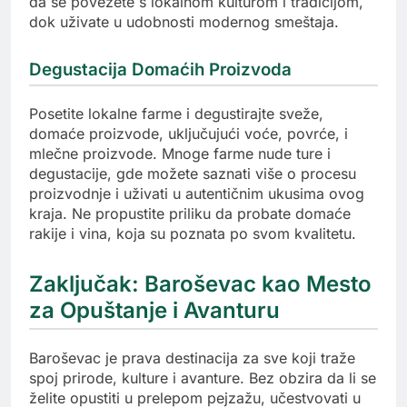
da se povežete s lokalnom kulturom i tradicijom,
dok uživate u udobnosti modernog smeštaja.
Degustacija Domaćih Proizvoda
Posetite lokalne farme i degustirajte sveže,
domaće proizvode, uključujući voće, povrće, i
mlečne proizvode. Mnoge farme nude ture i
degustacije, gde možete saznati više o procesu
proizvodnje i uživati u autentičnim ukusima ovog
kraja. Ne propustite priliku da probate domaće
rakije i vina, koja su poznata po svom kvalitetu.
Zaključak: Baroševac kao Mesto
za Opuštanje i Avanturu
Baroševac je prava destinacija za sve koji traže
spoj prirode, kulture i avanture. Bez obzira da li se
želite opustiti u prelepom pejzažu, učestvovati u