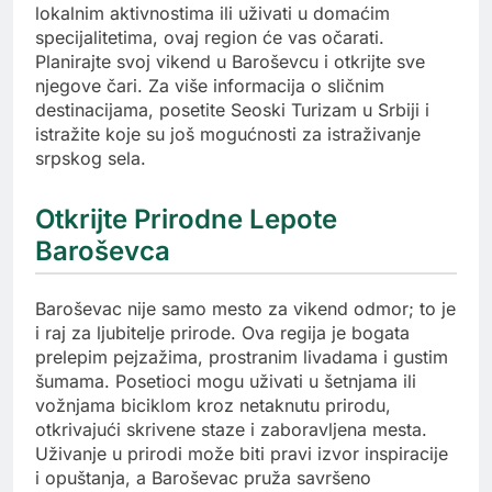
lokalnim aktivnostima ili uživati u domaćim
specijalitetima, ovaj region će vas očarati.
Planirajte svoj vikend u Baroševcu i otkrijte sve
njegove čari. Za više informacija o sličnim
destinacijama, posetite Seoski Turizam u Srbiji i
istražite koje su još mogućnosti za istraživanje
srpskog sela.
Otkrijte Prirodne Lepote
Baroševca
Baroševac nije samo mesto za vikend odmor; to je
i raj za ljubitelje prirode. Ova regija je bogata
prelepim pejzažima, prostranim livadama i gustim
šumama. Posetioci mogu uživati u šetnjama ili
vožnjama biciklom kroz netaknutu prirodu,
otkrivajući skrivene staze i zaboravljena mesta.
Uživanje u prirodi može biti pravi izvor inspiracije
i opuštanja, a Baroševac pruža savršeno