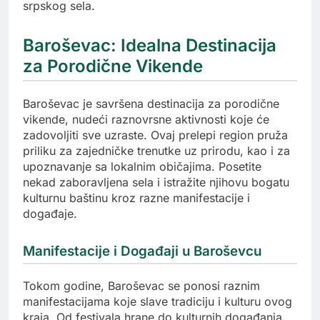
srpskog sela.
Baroševac: Idealna Destinacija
za Porodične Vikende
Baroševac je savršena destinacija za porodične
vikende, nudeći raznovrsne aktivnosti koje će
zadovoljiti sve uzraste. Ovaj prelepi region pruža
priliku za zajedničke trenutke uz prirodu, kao i za
upoznavanje sa lokalnim običajima. Posetite
nekad zaboravljena sela i istražite njihovu bogatu
kulturnu baštinu kroz razne manifestacije i
događaje.
Manifestacije i Događaji u Baroševcu
Tokom godine, Baroševac se ponosi raznim
manifestacijama koje slave tradiciju i kulturu ovog
kraja. Od festivala hrane do kulturnih događanja,