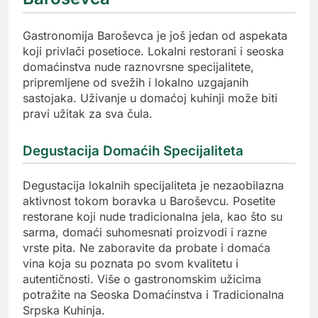
Gastronomija Baroševca je još jedan od aspekata
koji privlači posetioce. Lokalni restorani i seoska
domaćinstva nude raznovrsne specijalitete,
pripremljene od svežih i lokalno uzgajanih
sastojaka. Uživanje u domaćoj kuhinji može biti
pravi užitak za sva čula.
Degustacija Domaćih Specijaliteta
Degustacija lokalnih specijaliteta je nezaobilazna
aktivnost tokom boravka u Baroševcu. Posetite
restorane koji nude tradicionalna jela, kao što su
sarma, domaći suhomesnati proizvodi i razne
vrste pita. Ne zaboravite da probate i domaća
vina koja su poznata po svom kvalitetu i
autentičnosti. Više o gastronomskim užicima
potražite na Seoska Domaćinstva i Tradicionalna
Srpska Kuhinja.