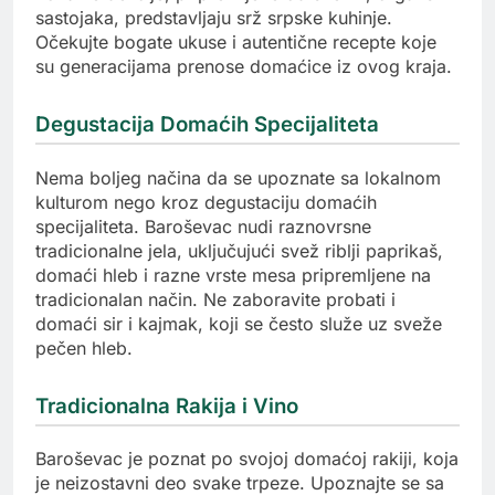
sastojaka, predstavljaju srž srpske kuhinje.
Očekujte bogate ukuse i autentične recepte koje
su generacijama prenose domaćice iz ovog kraja.
Degustacija Domaćih Specijaliteta
Nema boljeg načina da se upoznate sa lokalnom
kulturom nego kroz degustaciju domaćih
specijaliteta. Baroševac nudi raznovrsne
tradicionalne jela, uključujući svež riblji paprikaš,
domaći hleb i razne vrste mesa pripremljene na
tradicionalan način. Ne zaboravite probati i
domaći sir i kajmak, koji se često služe uz sveže
pečen hleb.
Tradicionalna Rakija i Vino
Baroševac je poznat po svojoj domaćoj rakiji, koja
je neizostavni deo svake trpeze. Upoznajte se sa