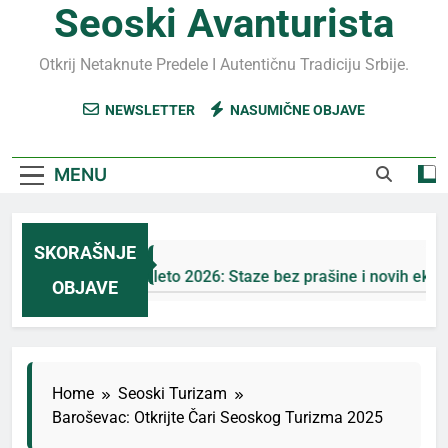
Seoski Avanturista
Otkrij Netaknute Predele I Autentičnu Tradiciju Srbije.
NEWSLETTER
NASUMIČNE OBJAVE
MENU
SKORAŠNJE
Jahorina leto 2026: Staze bez prašine i novih eko-taksi
OBJAVE
5 Дана Ago
Home
Seoski Turizam
Baroševac: Otkrijte Čari Seoskog Turizma 2025