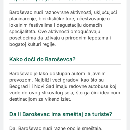
Baroševac nudi raznovrsne aktivnosti, uključujući
planinarenje, biciklističke ture, učestvovanje u
lokalnim festivalima i degustaciju domaćih
specijaliteta. Ove aktivnosti omogućavaju
posetiocima da uživaju u prirodnim lepotama i
bogatoj kulturi regije.
Kako doći do Baroševca?
Baroševac je lako dostupan autom ili javnim
prevozom. Najbliži veći gradovi kao što su
Beograd ili Novi Sad imaju redovne autobuse koji
vode do ovog slikovitog sela, što ga čini idealnom
destinacijom za vikend izlet.
Da li Baroševac ima smeštaj za turiste?
Da, Baroševac nudi razne opcije smeštaja,