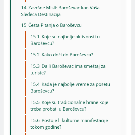
14
Završne Misli: Baroševac kao Vaša
Sledeća Destinacija
15
Česta Pitanja o Baroševcu
15.1
Koje su najbolje aktivnosti u
Baroševcu?
15.2
Kako doći do Baroševca?
15.3
Da li Baroševac ima smeštaj za
turiste?
15.4
Kada je najbolje vreme za posetu
Baroševcu?
15.5
Koje su tradicionalne hrane koje
treba probati u Baroševcu?
15.6
Postoje li kulturne manifestacije
tokom godine?