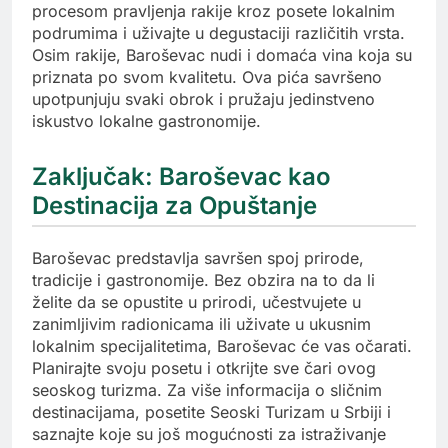
procesom pravljenja rakije kroz posete lokalnim
podrumima i uživajte u degustaciji različitih vrsta.
Osim rakije, Baroševac nudi i domaća vina koja su
priznata po svom kvalitetu. Ova pića savršeno
upotpunjuju svaki obrok i pružaju jedinstveno
iskustvo lokalne gastronomije.
Zaključak: Baroševac kao
Destinacija za Opuštanje
Baroševac predstavlja savršen spoj prirode,
tradicije i gastronomije. Bez obzira na to da li
želite da se opustite u prirodi, učestvujete u
zanimljivim radionicama ili uživate u ukusnim
lokalnim specijalitetima, Baroševac će vas očarati.
Planirajte svoju posetu i otkrijte sve čari ovog
seoskog turizma. Za više informacija o sličnim
destinacijama, posetite Seoski Turizam u Srbiji i
saznajte koje su još mogućnosti za istraživanje