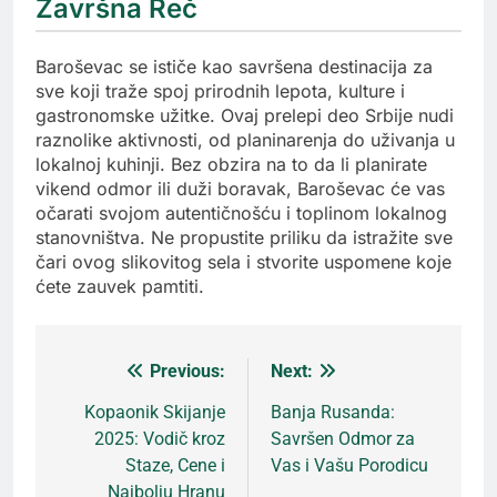
Završna Reč
Baroševac se ističe kao savršena destinacija za
sve koji traže spoj prirodnih lepota, kulture i
gastronomske užitke. Ovaj prelepi deo Srbije nudi
raznolike aktivnosti, od planinarenja do uživanja u
lokalnoj kuhinji. Bez obzira na to da li planirate
vikend odmor ili duži boravak, Baroševac će vas
očarati svojom autentičnošću i toplinom lokalnog
stanovništva. Ne propustite priliku da istražite sve
čari ovog slikovitog sela i stvorite uspomene koje
ćete zauvek pamtiti.
Previous:
Next:
Кретање
Kopaonik Skijanje
Banja Rusanda:
2025: Vodič kroz
Savršen Odmor za
чланка
Staze, Cene i
Vas i Vašu Porodicu
Najbolju Hranu