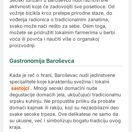
aktivnosti koje će zadovoljiti sve posetioce. Od
vožnje bicikla kroz prelepe prirodne staze, do
vođenja radionica o tradicionalnim zanatima,
svako može naći nešto za sebe. Osim toga,
možete se pridružiti lokalnim farmerima u berbi
voća ili povrća i naučiti više o organskoj
proizvodnji.
Gastronomija Baroševca
Kada je reč o hrani, Baroševac nudi jedinstvene
specijalitete koje karakterišu svežina i lokalni
sastojci
. Mnogi seoski domaćini nude
degustacije domaćih jela, uključujući tradicionalnu
srpsku kuhinju. Ne propustite priliku da probate
domaći kajmak ili rakiju, koji su nezaobilazni deo
svake seoske trpeze. Ove delikatese ne samo da
su ukusne, već i simbolizuju bogatu tradiciju ovog
kraja.