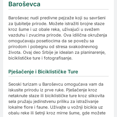
Baroševca
Baroševac nudi predivne pejzaže koji su savršeni
za ljubitelje prirode. Možete istražiti brojne staze
kroz šume i uz obale reka, uživajući u svežem
vazduhu i zvucima prirode. Ova idilična okruženja
omogućavaju posetiocima da se povežu sa
prirodom i pobegnu od stresa svakodnevnog
života. Ovaj deo Srbije je idealan za planinarenje,
biciklističke ture i fotografisanje.
Pješačenje i Biciklističke Ture
Seoski turizam u Baroševcu omogućava vam da
iskusite prirodu iz prve ruke. Pješačenje kroz
netaknute staze ili biciklističke ture kroz slikovita
sela pružaju jedinstvenu priliku za istraživanje
lokalne flore i faune. Uživajte u vožnji bicikla uz
obalu reke ili šetnji kroz mirne šume, gde možete