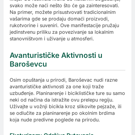
svako može naći nešto što će ga zainteresovati.
Na primer, možete prisustvovati tradicionalnim
vašarima gde se prodaju domaći proizvodi,
rukotvorine i suveniri. Ove manifestacije pružaju
jedinstvenu priliku za povezivanje sa lokalnim
stanovništvom i uživanje u atmosferi.
Avanturističke Aktivnosti u
Baroševcu
Osim opuštanja u prirodi, Baroševac nudi razne
avanturističke aktivnosti za one koji traže
uzbuđenje. Planinarenje i biciklističke ture su samo
neki od načina da istražite ovu prelepu regiju.
Uživajte u vožnji bicikla kroz slikovite pejzaže, ili
se odlučite za planinarenje po okolnim brdima
koja nude predivne poglede na prirodu.