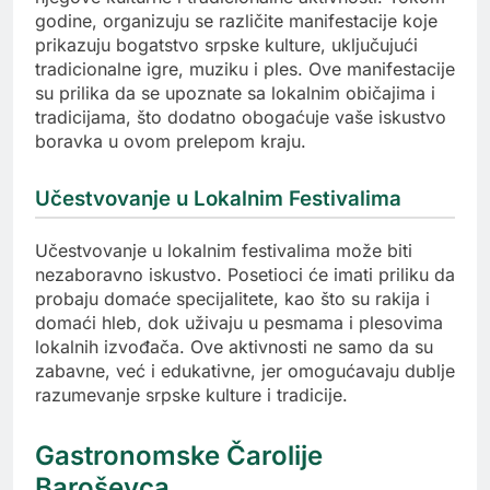
godine, organizuju se različite manifestacije koje
prikazuju bogatstvo srpske kulture, uključujući
tradicionalne igre, muziku i ples. Ove manifestacije
su prilika da se upoznate sa lokalnim običajima i
tradicijama, što dodatno obogaćuje vaše iskustvo
boravka u ovom prelepom kraju.
Učestvovanje u Lokalnim Festivalima
Učestvovanje u lokalnim festivalima može biti
nezaboravno iskustvo. Posetioci će imati priliku da
probaju domaće specijalitete, kao što su rakija i
domaći hleb, dok uživaju u pesmama i plesovima
lokalnih izvođača. Ove aktivnosti ne samo da su
zabavne, već i edukativne, jer omogućavaju dublje
razumevanje srpske kulture i tradicije.
Gastronomske Čarolije
Baroševca