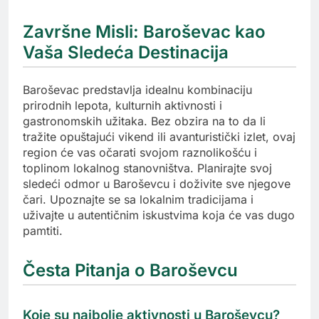
Završne Misli: Baroševac kao
Vaša Sledeća Destinacija
Baroševac predstavlja idealnu kombinaciju
prirodnih lepota, kulturnih aktivnosti i
gastronomskih užitaka. Bez obzira na to da li
tražite opuštajući vikend ili avanturistički izlet, ovaj
region će vas očarati svojom raznolikošću i
toplinom lokalnog stanovništva. Planirajte svoj
sledeći odmor u Baroševcu i doživite sve njegove
čari. Upoznajte se sa lokalnim tradicijama i
uživajte u autentičnim iskustvima koja će vas dugo
pamtiti.
Česta Pitanja o Baroševcu
Koje su najbolje aktivnosti u Baroševcu?