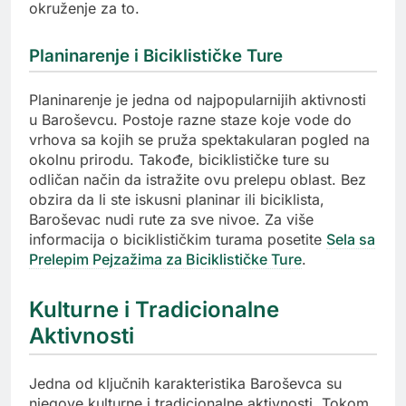
okruženje za to.
Planinarenje i Biciklističke Ture
Planinarenje je jedna od najpopularnijih aktivnosti
u Baroševcu. Postoje razne staze koje vode do
vrhova sa kojih se pruža spektakularan pogled na
okolnu prirodu. Takođe, biciklističke ture su
odličan način da istražite ovu prelepu oblast. Bez
obzira da li ste iskusni planinar ili biciklista,
Baroševac nudi rute za sve nivoe. Za više
informacija o biciklističkim turama posetite
Sela sa
Prelepim Pejzažima za Biciklističke Ture
.
Kulturne i Tradicionalne
Aktivnosti
Jedna od ključnih karakteristika Baroševca su
njegove kulturne i tradicionalne aktivnosti. Tokom