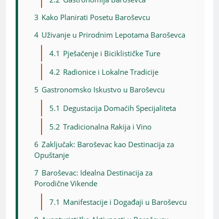
3
Kako Planirati Posetu Baroševcu
4
Uživanje u Prirodnim Lepotama Baroševca
4.1
Pješačenje i Biciklističke Ture
4.2
Radionice i Lokalne Tradicije
5
Gastronomsko Iskustvo u Baroševcu
5.1
Degustacija Domaćih Specijaliteta
5.2
Tradicionalna Rakija i Vino
6
Zaključak: Baroševac kao Destinacija za
Opuštanje
7
Baroševac: Idealna Destinacija za
Porodične Vikende
7.1
Manifestacije i Događaji u Baroševcu