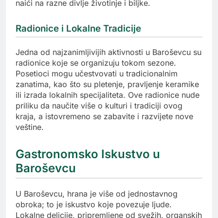
naići na razne divlje životinje i biljke.
Radionice i Lokalne Tradicije
Jedna od najzanimljivijih aktivnosti u Baroševcu su
radionice koje se organizuju tokom sezone.
Posetioci mogu učestvovati u tradicionalnim
zanatima, kao što su pletenje, pravljenje keramike
ili izrada lokalnih specijaliteta. Ove radionice nude
priliku da naučite više o kulturi i tradiciji ovog
kraja, a istovremeno se zabavite i razvijete nove
veštine.
Gastronomsko Iskustvo u
Baroševcu
U Baroševcu, hrana je više od jednostavnog
obroka; to je iskustvo koje povezuje ljude.
Lokalne delicije, pripremljene od svežih, organskih