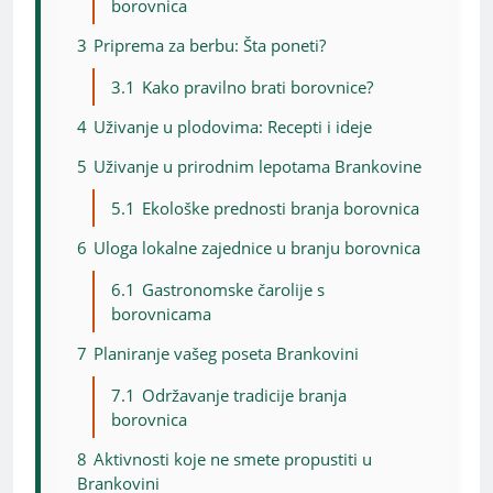
borovnica
3
Priprema za berbu: Šta poneti?
3.1
Kako pravilno brati borovnice?
4
Uživanje u plodovima: Recepti i ideje
5
Uživanje u prirodnim lepotama Brankovine
5.1
Ekološke prednosti branja borovnica
6
Uloga lokalne zajednice u branju borovnica
6.1
Gastronomske čarolije s
borovnicama
7
Planiranje vašeg poseta Brankovini
7.1
Održavanje tradicije branja
borovnica
8
Aktivnosti koje ne smete propustiti u
Brankovini