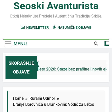
Seoski Avanturista
Otkrij Netaknute Predele I Autentičnu Tradiciju Srbije.
NEWSLETTER
NASUMIČNE OBJAVE
MENU
SKORAŠNJE
Jahorina leto 2026: Staze bez prašine i novih eko-taksi
OBJAVE
5 Дана Ago
Home
Ruralni Odmor
Branje Borovnica u Brankovini: Vodič za Letos