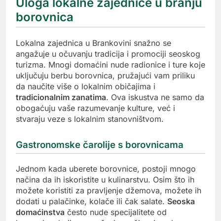
Uloga lokalne zajednice u branju
borovnica
Lokalna zajednica u Brankovini snažno se
angažuje u očuvanju tradicija i promociji seoskog
turizma. Mnogi domaćini nude radionice i ture koje
uključuju berbu borovnica, pružajući vam priliku
da naučite više o lokalnim običajima i
tradicionalnim zanatima
. Ova iskustva ne samo da
obogaćuju vaše razumevanje kulture, već i
stvaraju veze s lokalnim stanovništvom.
Gastronomske čarolije s borovnicama
Jednom kada uberete borovnice, postoji mnogo
načina da ih iskoristite u kulinarstvu. Osim što ih
možete koristiti za pravljenje džemova, možete ih
dodati u palačinke, kolače ili čak salate.
Seoska
domaćinstva
često nude specijalitete od