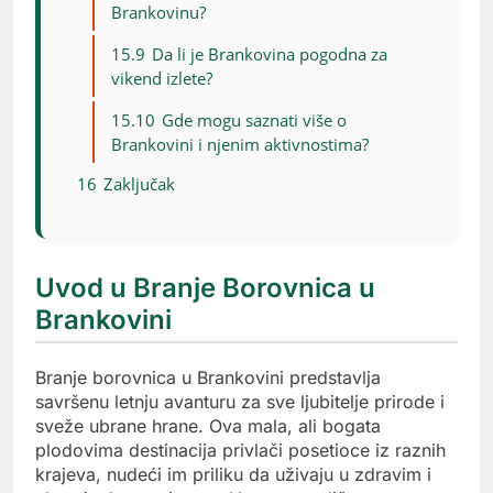
Brankovinu?
15.9
Da li je Brankovina pogodna za
vikend izlete?
15.10
Gde mogu saznati više o
Brankovini i njenim aktivnostima?
16
Zaključak
Uvod u Branje Borovnica u
Brankovini
Branje borovnica u Brankovini predstavlja
savršenu letnju avanturu za sve ljubitelje prirode i
sveže ubrane hrane. Ova mala, ali bogata
plodovima destinacija privlači posetioce iz raznih
krajeva, nudeći im priliku da uživaju u zdravim i