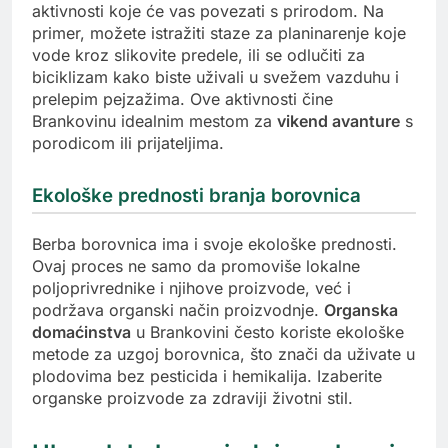
aktivnosti koje će vas povezati s prirodom. Na
primer, možete istražiti staze za planinarenje koje
vode kroz slikovite predele, ili se odlučiti za
biciklizam kako biste uživali u svežem vazduhu i
prelepim pejzažima. Ove aktivnosti čine
Brankovinu idealnim mestom za
vikend avanture
s
porodicom ili prijateljima.
Ekološke prednosti branja borovnica
Berba borovnica ima i svoje ekološke prednosti.
Ovaj proces ne samo da promoviše lokalne
poljoprivrednike i njihove proizvode, već i
podržava organski način proizvodnje.
Organska
domaćinstva
u Brankovini često koriste ekološke
metode za uzgoj borovnica, što znači da uživate u
plodovima bez pesticida i hemikalija. Izaberite
organske proizvode za zdraviji životni stil.