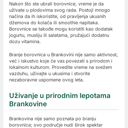
Nakon što ste ubrali borovnice, vreme je da
uživate u plodovima svog rada. Postoji mnogo
načina da ih iskoristite, od pravljenja ukusnih
džemova do kolača ili smoothie napitaka.
Borovnice se takođe mogu koristiti kao dodatak
jogurtu, musliju ili salatama, pružajući dodatnu
dozu vitamina.
Branje borovnica u Brankovini nije samo aktivnost,
već i iskustvo koje će vas povezati s prirodom i
lokalnom kulturom. Provedite vreme na svežem
vazduhu, uživajte u ukusima i stvorite
nezaboravne uspomene ovog leta.
Uživanje u prirodnim lepotama
Brankovine
Brankovina nije samo poznata po branju
borovnica; ovo područje nudi širok spektar