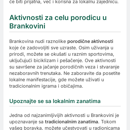
će biti prijatna, već i korisna za lokalnu zajednicu.
Aktivnosti za celu porodicu u
Brankovini
Brankovina nudi raznolike
porodične aktivnosti
koje će zadovoljiti sve uzraste. Osim uživanja u
prirodi, možete se okušati u raznim sportovima,
uključujući biciklizam i pešačenje. Ove aktivnosti
su savršene za jačanje porodičnih veza i stvaranje
nezaboravnih trenutaka. Ne zaboravite da posetite
lokalne manifestacije, gde možete uživati u
tradicionalnim igrama i običajima.
Upoznajte se sa lokalnim zanatima
Jedna od najzanimljivijih aktivnosti u Brankovini je
upoznavanje sa
tradicionalnim zanatima
. Tokom
vašeg boravka, možete učestvovati u radionicama