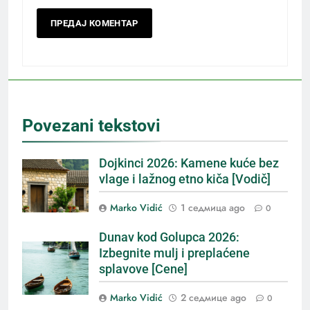
Povezani tekstovi
Dojkinci 2026: Kamene kuće bez
vlage i lažnog etno kiča [Vodič]
Marko Vidić
1 седмица ago
0
Dunav kod Golupca 2026:
Izbegnite mulj i preplaćene
splavove [Cene]
Marko Vidić
2 седмице ago
0