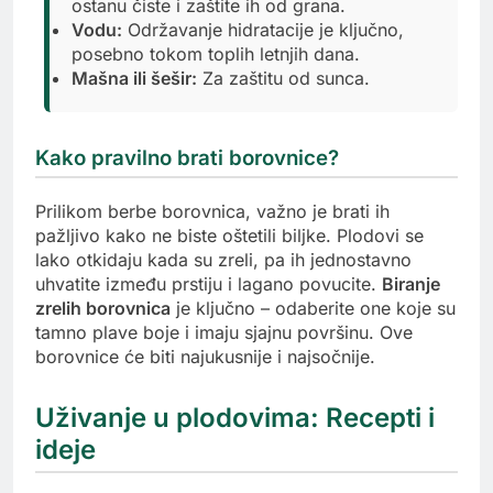
ostanu čiste i zaštite ih od grana.
Vodu:
Održavanje hidratacije je ključno,
posebno tokom toplih letnjih dana.
Mašna ili šešir:
Za zaštitu od sunca.
Kako pravilno brati borovnice?
Prilikom berbe borovnica, važno je brati ih
pažljivo kako ne biste oštetili biljke. Plodovi se
lako otkidaju kada su zreli, pa ih jednostavno
uhvatite između prstiju i lagano povucite.
Biranje
zrelih borovnica
je ključno – odaberite one koje su
tamno plave boje i imaju sjajnu površinu. Ove
borovnice će biti najukusnije i najsočnije.
Uživanje u plodovima: Recepti i
ideje