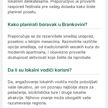
lokalnim delikatesama. Preporučljivo je proveriti
raspored festivala pre vašeg dolaska kako biste
planirali posetu.
Kako planirati boravak u Brankovini?
Preporučuje se da rezervišete smeštaj unapred,
posebno u letnjim mesecima. Razmotrite različite
opcije smeštaja, od tradicionalnih seoskih kuća do
modernih apartmana, i obavezno proverite
dostupnost aktivnosti koje želite da isprobate.
Da li su lokalni vodiči korisni?
Da, angažovanje lokalnih vodiča može poboljšati
vaše iskustvo, jer oni poznaju najbolje staze za
pešačenje, biciklističke ture i druge lokalne
atrakcije. Njihovo znanje može obogatiti vaše
razumevanje regiona.