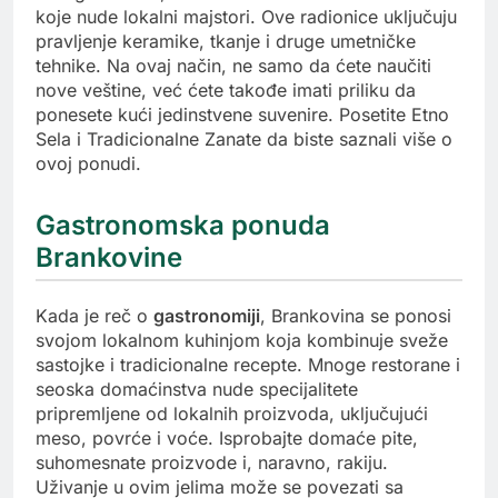
koje nude lokalni majstori. Ove radionice uključuju
pravljenje keramike, tkanje i druge umetničke
tehnike. Na ovaj način, ne samo da ćete naučiti
nove veštine, već ćete takođe imati priliku da
ponesete kući jedinstvene suvenire. Posetite Etno
Sela i Tradicionalne Zanate da biste saznali više o
ovoj ponudi.
Gastronomska ponuda
Brankovine
Kada je reč o
gastronomiji
, Brankovina se ponosi
svojom lokalnom kuhinjom koja kombinuje sveže
sastojke i tradicionalne recepte. Mnoge restorane i
seoska domaćinstva nude specijalitete
pripremljene od lokalnih proizvoda, uključujući
meso, povrće i voće. Isprobajte domaće pite,
suhomesnate proizvode i, naravno, rakiju.
Uživanje u ovim jelima može se povezati sa