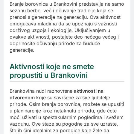
Branje borovnica u Brankovini predstavlja ne samo
sezonu berbe, već i očuvanje tradicije koja se
prenosi s generacije na generaciju. Ova aktivnost
omogućava mladima da se upoznaju s važnosti
održivog uzgoja i ekologije. Uključivanjem u
ovakve aktivnosti, postajete deo nečega većeg i
doprinosite očuvanju prirode za buduće
generacije.
Aktivnosti koje ne smete
propustiti u Brankovini
Brankovina nudi raznovrsne
aktivnosti na
otvorenom
koje su savršene za sve ljubitelje
prirode. Osim branja borovnica, možete se upustiti
u planinarenje kroz netaknutu prirodu, gde ćete
moći uživati u spektakularnim pogledima i svežem
vazduhu. Ove staze su pogodne za sve uzraste,
što ih čini idealnim za porodice koje žele da