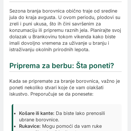
Sezona branja borovnica obično traje od sredine
jula do kraja avgusta. U ovom periodu, plodovi su
zreli i puni ukusa, što ih čini savršenim za
konzumaciju ili pripremu raznih jela. Planirajte svoj
dolazak u Brankovinu tokom vikenda kako biste
imali dovoljno vremena za uživanje u branju i
istraživanju okolnih prirodnih lepota.
Priprema za berbu: Šta poneti?
Kada se pripremate za branje borovnica, važno je
poneti nekoliko stvari koje će vam olakšati
iskustvo. Preporučuje se da ponesete:
Košare ili kante:
Da biste lako prenosili
ubrane borovnice.
Rukavice:
Mogu pomoći da vam ruke