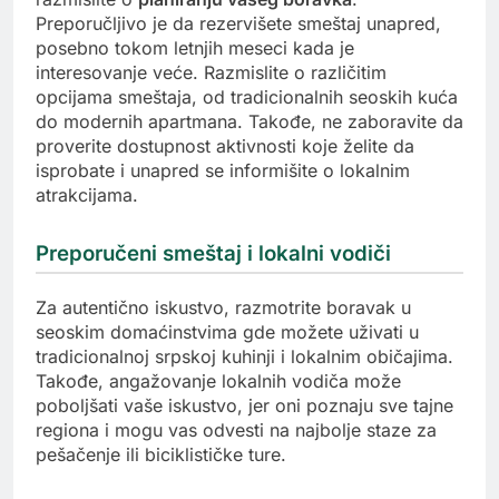
Preporučljivo je da rezervišete smeštaj unapred,
posebno tokom letnjih meseci kada je
interesovanje veće. Razmislite o različitim
opcijama smeštaja, od tradicionalnih seoskih kuća
do modernih apartmana. Takođe, ne zaboravite da
proverite dostupnost aktivnosti koje želite da
isprobate i unapred se informišite o lokalnim
atrakcijama.
Preporučeni smeštaj i lokalni vodiči
Za autentično iskustvo, razmotrite boravak u
seoskim domaćinstvima gde možete uživati u
tradicionalnoj srpskoj kuhinji i lokalnim običajima.
Takođe, angažovanje lokalnih vodiča može
poboljšati vaše iskustvo, jer oni poznaju sve tajne
regiona i mogu vas odvesti na najbolje staze za
pešačenje ili biciklističke ture.