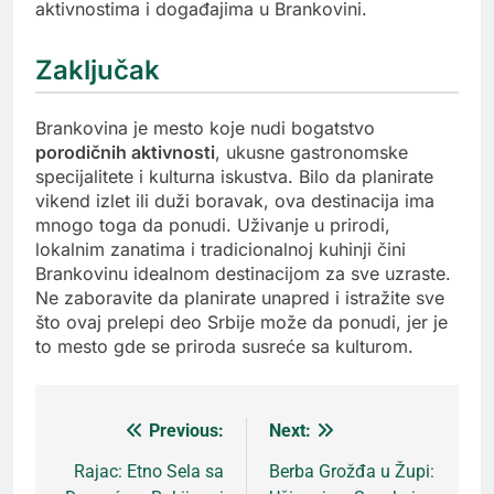
aktivnostima i događajima u Brankovini.
Zaključak
Brankovina je mesto koje nudi bogatstvo
porodičnih aktivnosti
, ukusne gastronomske
specijalitete i kulturna iskustva. Bilo da planirate
vikend izlet ili duži boravak, ova destinacija ima
mnogo toga da ponudi. Uživanje u prirodi,
lokalnim zanatima i tradicionalnoj kuhinji čini
Brankovinu idealnom destinacijom za sve uzraste.
Ne zaboravite da planirate unapred i istražite sve
što ovaj prelepi deo Srbije može da ponudi, jer je
to mesto gde se priroda susreće sa kulturom.
Previous:
Next:
Кретање
Rajac: Etno Sela sa
Berba Grožđa u Župi: