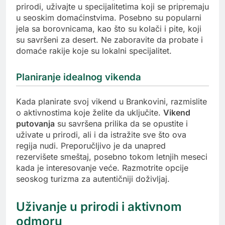
prirodi, uživajte u specijalitetima koji se pripremaju
u seoskim domaćinstvima. Posebno su popularni
jela sa borovnicama, kao što su kolači i pite, koji
su savršeni za desert. Ne zaboravite da probate i
domaće rakije koje su lokalni specijalitet.
Planiranje idealnog vikenda
Kada planirate svoj vikend u Brankovini, razmislite
o aktivnostima koje želite da uključite.
Vikend
putovanja
su savršena prilika da se opustite i
uživate u prirodi, ali i da istražite sve što ova
regija nudi. Preporučljivo je da unapred
rezervišete smeštaj, posebno tokom letnjih meseci
kada je interesovanje veće. Razmotrite opcije
seoskog turizma za autentičniji doživljaj.
Uživanje u prirodi i aktivnom
odmoru