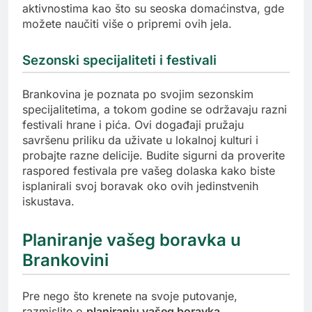
aktivnostima kao što su seoska domaćinstva, gde
možete naučiti više o pripremi ovih jela.
Sezonski specijaliteti i festivali
Brankovina je poznata po svojim sezonskim
specijalitetima, a tokom godine se održavaju razni
festivali hrane i pića. Ovi događaji pružaju
savršenu priliku da uživate u lokalnoj kulturi i
probajte razne delicije. Budite sigurni da proverite
raspored festivala pre vašeg dolaska kako biste
isplanirali svoj boravak oko ovih jedinstvenih
iskustava.
Planiranje vašeg boravka u
Brankovini
Pre nego što krenete na svoje putovanje,
razmislite o
planiranju vašeg boravka
.