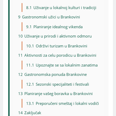
8.1
Uživanje u lokalnoj kulturi i tradiciji
9
Gastronomski užici u Brankovini
9.1
Planiranje idealnog vikenda
10
Uživanje u prirodi i aktivnom odmoru
10.1
Održivi turizam u Brankovini
11
Aktivnosti za celu porodicu u Brankovini
11.1
Upoznajte se sa lokalnim zanatima
12
Gastronomska ponuda Brankovine
12.1
Sezonski specijaliteti i festivali
13
Planiranje vašeg boravka u Brankovini
13.1
Preporučeni smeštaj i lokalni vodiči
14
Zaključak