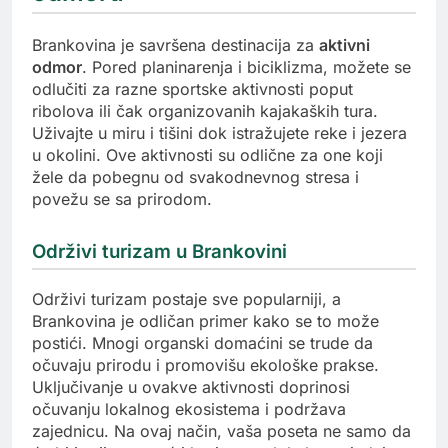
Brankovina je savršena destinacija za
aktivni
odmor
. Pored planinarenja i biciklizma, možete se
odlučiti za razne sportske aktivnosti poput
ribolova ili čak organizovanih kajakaških tura.
Uživajte u miru i tišini dok istražujete reke i jezera
u okolini. Ove aktivnosti su odlične za one koji
žele da pobegnu od svakodnevnog stresa i
povežu se sa prirodom.
Održivi turizam u Brankovini
Održivi turizam postaje sve popularniji, a
Brankovina je odličan primer kako se to može
postići. Mnogi organski domaćini se trude da
očuvaju prirodu i promovišu ekološke prakse.
Uključivanje u ovakve aktivnosti doprinosi
očuvanju lokalnog ekosistema i podržava
zajednicu. Na ovaj način, vaša poseta ne samo da