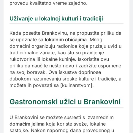
provedu kvalitetno vreme zajedno.
Uživanje u lokalnoj kulturi i tradiciji
Kada posetite Brankovinu, ne propustite priliku da
se upoznate sa
lokalnim običajima
. Mnogi
domaćini organizuju radionice koje pružaju uvid u
tradicionalne zanate, kao što su pravljenje
rukotvorina ili lokalne kuhinje. Iskoristite ovu
priliku da naučite nešto novo i zadržite uspomene
na svoj boravak. Ova iskustva doprinose
dubokom razumevanju srpske kulture i tradicije, a
možete ih povezati sa [kulinarstvom].
Gastronomski užici u Brankovini
U Brankovini se možete susresti s izvanrednim
domaćim jelima
koja koriste sveže, lokalne
sastojke. Nakon napornog dana provedenog u