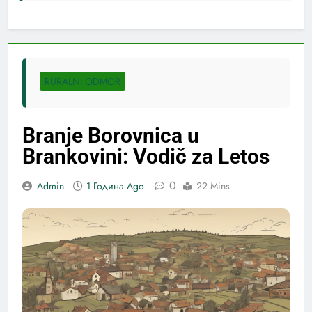
RURALNI ODMOR
Branje Borovnica u
Brankovini: Vodič za Letos
0
Admin
1 Година Ago
22 Mins