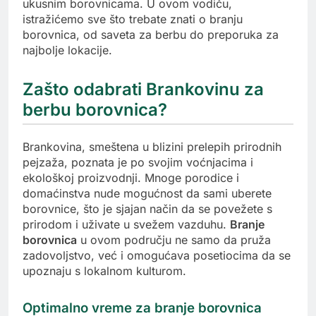
ukusnim borovnicama. U ovom vodiču,
istražićemo sve što trebate znati o branju
borovnica, od saveta za berbu do preporuka za
najbolje lokacije.
Zašto odabrati Brankovinu za
berbu borovnica?
Brankovina, smeštena u blizini prelepih prirodnih
pejzaža, poznata je po svojim voćnjacima i
ekološkoj proizvodnji. Mnoge porodice i
domaćinstva nude mogućnost da sami uberete
borovnice, što je sjajan način da se povežete s
prirodom i uživate u svežem vazduhu.
Branje
borovnica
u ovom području ne samo da pruža
zadovoljstvo, već i omogućava posetiocima da se
upoznaju s lokalnom kulturom.
Optimalno vreme za branje borovnica