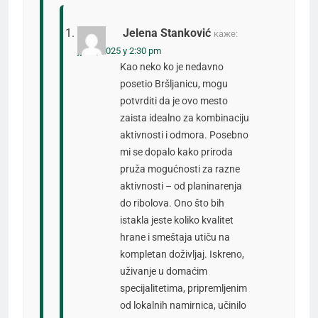
Jelena Stanković
каже:
јун 9, 2025 у 2:30 pm
Kao neko ko je nedavno
posetio Bršljanicu, mogu
potvrditi da je ovo mesto
zaista idealno za kombinaciju
aktivnosti i odmora. Posebno
mi se dopalo kako priroda
pruža mogućnosti za razne
aktivnosti – od planinarenja
do ribolova. Ono što bih
istakla jeste koliko kvalitet
hrane i smeštaja utiču na
kompletan doživljaj. Iskreno,
uživanje u domaćim
specijalitetima, pripremljenim
od lokalnih namirnica, učinilo