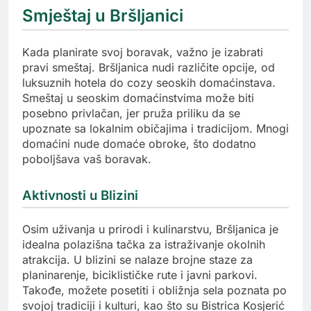
Smještaj u Bršljanici
Kada planirate svoj boravak, važno je izabrati
pravi smeštaj. Bršljanica nudi različite opcije, od
luksuznih hotela do cozy seoskih domaćinstava.
Smeštaj u seoskim domaćinstvima može biti
posebno privlačan, jer pruža priliku da se
upoznate sa lokalnim običajima i tradicijom. Mnogi
domaćini nude domaće obroke, što dodatno
poboljšava vaš boravak.
Aktivnosti u Blizini
Osim uživanja u prirodi i kulinarstvu, Bršljanica je
idealna polazišna tačka za istraživanje okolnih
atrakcija. U blizini se nalaze brojne staze za
planinarenje, biciklističke rute i javni parkovi.
Takođe, možete posetiti i obližnja sela poznata po
svojoj tradiciji i kulturi, kao što su Bistrica Kosjerić