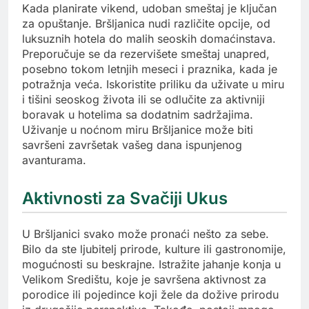
Kada planirate vikend, udoban smeštaj je ključan
za opuštanje. Bršljanica nudi različite opcije, od
luksuznih hotela do malih seoskih domaćinstava.
Preporučuje se da rezervišete smeštaj unapred,
posebno tokom letnjih meseci i praznika, kada je
potražnja veća. Iskoristite priliku da uživate u miru
i tišini seoskog života ili se odlučite za aktivniji
boravak u hotelima sa dodatnim sadržajima.
Uživanje u noćnom miru Bršljanice može biti
savršeni završetak vašeg dana ispunjenog
avanturama.
Aktivnosti za Svačiji Ukus
U Bršljanici svako može pronaći nešto za sebe.
Bilo da ste ljubitelj prirode, kulture ili gastronomije,
mogućnosti su beskrajne. Istražite jahanje konja u
Velikom Središtu, koje je savršena aktivnost za
porodice ili pojedince koji žele da dožive prirodu