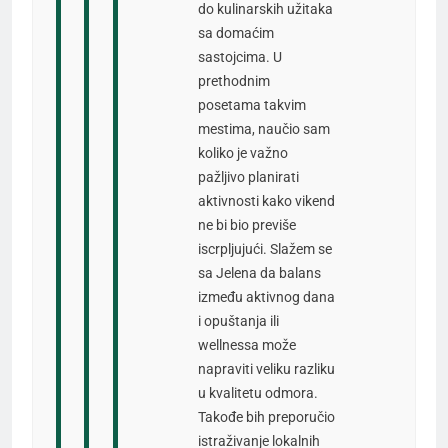
do kulinarskih užitaka
sa domaćim
sastojcima. U
prethodnim
posetama takvim
mestima, naučio sam
koliko je važno
pažljivo planirati
aktivnosti kako vikend
ne bi bio previše
iscrpljujući. Slažem se
sa Jelena da balans
između aktivnog dana
i opuštanja ili
wellnessa može
napraviti veliku razliku
u kvalitetu odmora.
Takođe bih preporučio
istraživanje lokalnih