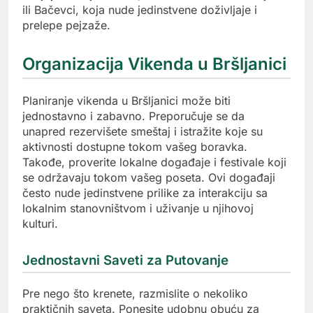
ili Bačevci, koja nude jedinstvene doživljaje i
prelepe pejzaže.
Organizacija Vikenda u Bršljanici
Planiranje vikenda u Bršljanici može biti
jednostavno i zabavno. Preporučuje se da
unapred rezervišete smeštaj i istražite koje su
aktivnosti dostupne tokom vašeg boravka.
Takođe, proverite lokalne događaje i festivale koji
se održavaju tokom vašeg poseta. Ovi događaji
često nude jedinstvene prilike za interakciju sa
lokalnim stanovništvom i uživanje u njihovoj
kulturi.
Jednostavni Saveti za Putovanje
Pre nego što krenete, razmislite o nekoliko
praktičnih saveta. Ponesite udobnu obuću za