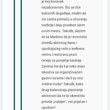
je moj boravak
nezaboravnim. Što se tiče
kulturnih događaja, mislim da
oni zaista pomažu u očuvanju
tradicije i daju poseban šarm
ovom mestu. Takođe, slažem
se sa Markom da je ravnoteža
između aktivnog dana i
opuštajućeg veče u wellness
centru i restoranu pravi
recept za punjenje baterija.
Zanima me da li je neko imao
iskustva sa organizovanim
gastro turama i da li su one
vredne truda? Takođe, kako
drugi balansiraju planiranje
aktivnosti da ne bi vikend bio
previše „nabijen“, već prijatan i
opušten?