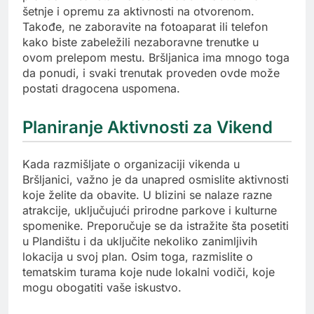
šetnje i opremu za aktivnosti na otvorenom.
Takođe, ne zaboravite na fotoaparat ili telefon
kako biste zabeležili nezaboravne trenutke u
ovom prelepom mestu. Bršljanica ima mnogo toga
da ponudi, i svaki trenutak proveden ovde može
postati dragocena uspomena.
Planiranje Aktivnosti za Vikend
Kada razmišljate o organizaciji vikenda u
Bršljanici, važno je da unapred osmislite aktivnosti
koje želite da obavite. U blizini se nalaze razne
atrakcije, uključujući prirodne parkove i kulturne
spomenike. Preporučuje se da istražite šta posetiti
u Plandištu i da uključite nekoliko zanimljivih
lokacija u svoj plan. Osim toga, razmislite o
tematskim turama koje nude lokalni vodiči, koje
mogu obogatiti vaše iskustvo.