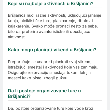
Koje su najbolje aktivnosti u Bršljanici?
Bršljanica nudi razne aktivnosti, uključujući jahanje
konja, biciklističke ture, planinarenje, ribolov i
kajakarenje. Svako može pronaći nešto za sebe,
bilo da preferira avanturističke ili opuštajuće
aktivnosti.
Kako mogu planirati vikend u Bršljanici?
Preporučuje se unapred planirati svoj vikend,
istražujući smeštaj i aktivnosti koje vas zanimaju.
Osigurajte rezervaciju smeštaja tokom letnjih
meseci kako biste izbegli gužvu.
Da li postoje organizovane ture u
Bršljanici?
Da, postoje organizovane ture koje vode kroz