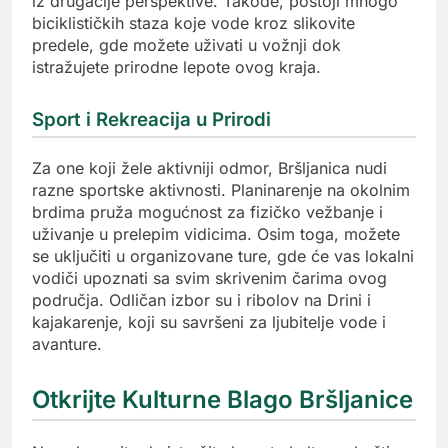
iz drugačije perspektive. Takođe, postoji mnogo
biciklističkih staza koje vode kroz slikovite
predele, gde možete uživati u vožnji dok
istražujete prirodne lepote ovog kraja.
Sport i Rekreacija u Prirodi
Za one koji žele aktivniji odmor, Bršljanica nudi
razne sportske aktivnosti. Planinarenje na okolnim
brdima pruža mogućnost za fizičko vežbanje i
uživanje u prelepim vidicima. Osim toga, možete
se uključiti u organizovane ture, gde će vas lokalni
vodiči upoznati sa svim skrivenim čarima ovog
područja. Odličan izbor su i ribolov na Drini i
kajakarenje, koji su savršeni za ljubitelje vode i
avanture.
Otkrijte Kulturne Blago Bršljanice