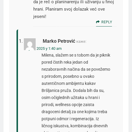
da je reč o planinarenju ili uživanju u finoj
hrani. Planiram svoj dolazak već ove
jeseni!
REPLY
Marko Petrović
каже:
мај 30, 2025 у 1:40 am
Milena, slažem se s tobom da je piknik
pored čistih reka jedan od
nezaboravnih načina da se povežemo
s prirodom, posebno u ovako
autentičnom ambijentu kakav
Bršljanica pruža. Dodala bih da su,
osim očiglednih užitaka u hrani i
prirodi, wellness opcije zaista
dragoceni detalj za one kojima treba
potpuni odmor i regeneracija. Iz
ličnog iskustva, kombinacija dnevnih