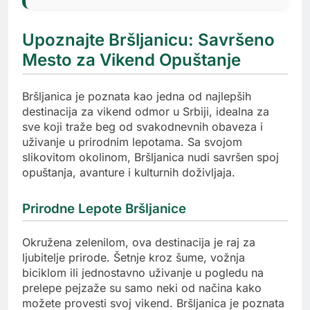
Upoznajte Bršljanicu: Savršeno
Mesto za Vikend Opuštanje
Bršljanica je poznata kao jedna od najlepših
destinacija za vikend odmor u Srbiji, idealna za
sve koji traže beg od svakodnevnih obaveza i
uživanje u prirodnim lepotama. Sa svojom
slikovitom okolinom, Bršljanica nudi savršen spoj
opuštanja, avanture i kulturnih doživljaja.
Prirodne Lepote Bršljanice
Okružena zelenilom, ova destinacija je raj za
ljubitelje prirode. Šetnje kroz šume, vožnja
biciklom ili jednostavno uživanje u pogledu na
prelepe pejzaže su samo neki od načina kako
možete provesti svoj vikend. Bršljanica je poznata