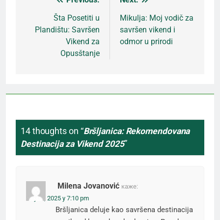
Кретање
Šta Posetiti u
Mikulja: Moj vodič za
Plandištu: Savršen
savršen vikend i
чланка
Vikend za
odmor u prirodi
Opusštanje
14 thoughts on “
Bršljanica: Rekomendovana
Destinacija za Vikend 2025
”
Milena Jovanović
каже:
мај 16, 2025 у 7:10 pm
Bršljanica deluje kao savršena destinacija