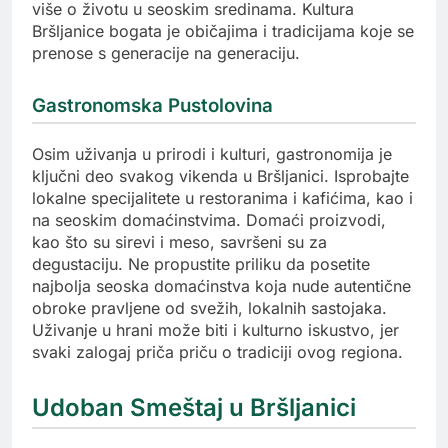
više o životu u seoskim sredinama. Kultura
Bršljanice bogata je običajima i tradicijama koje se
prenose s generacije na generaciju.
Gastronomska Pustolovina
Osim uživanja u prirodi i kulturi, gastronomija je
ključni deo svakog vikenda u Bršljanici. Isprobajte
lokalne specijalitete u restoranima i kafićima, kao i
na seoskim domaćinstvima. Domaći proizvodi,
kao što su sirevi i meso, savršeni su za
degustaciju. Ne propustite priliku da posetite
najbolja seoska domaćinstva koja nude autentične
obroke pravljene od svežih, lokalnih sastojaka.
Uživanje u hrani može biti i kulturno iskustvo, jer
svaki zalogaj priča priču o tradiciji ovog regiona.
Udoban Smeštaj u Bršljanici