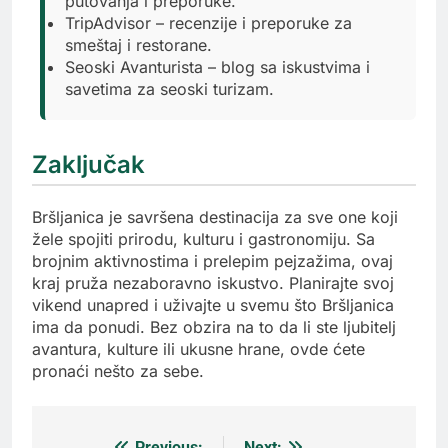
putovanja i preporuke.
TripAdvisor – recenzije i preporuke za
smeštaj i restorane.
Seoski Avanturista – blog sa iskustvima i
savetima za seoski turizam.
Zaključak
Bršljanica je savršena destinacija za sve one koji
žele spojiti prirodu, kulturu i gastronomiju. Sa
brojnim aktivnostima i prelepim pejzažima, ovaj
kraj pruža nezaboravno iskustvo. Planirajte svoj
vikend unapred i uživajte u svemu što Bršljanica
ima da ponudi. Bez obzira na to da li ste ljubitelj
avantura, kulture ili ukusne hrane, ovde ćete
pronaći nešto za sebe.
Previous:
Next: