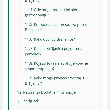
Bršljanici?
11.4
Gde mogu probati lokalnu
gastronomiju?
11.5
Koji su najbolji meseci za posetu
Bršljanici?
11.6
Kako doći do Bršljanice?
11.7
Da li je Bršljanica pogodna za
porodice?
11.8
Koje su lokalne atrakcije koje ne
smem propustiti?
11.9
Kako mogu pronaći smeštaj u
Bršljanici?
12
Resursi za Dodatne Informacije
13
Zaključak