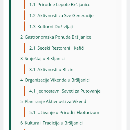
1.1
Prirodne Lepote Bršljanice
1.2
Aktivnosti za Sve Generacije
1.3
Kulturni Doživljaji
2
Gastronomska Ponuda Bršljanice
2.1
Seoski Restorani i Kafići
3
Smještaj u Bršljanici
3.1
Aktivnosti u Blizini
4
Organizacija Vikenda u Bršljanici
4.1
Jednostavni Saveti za Putovanje
5
Planiranje Aktivnosti za Vikend
5.1
Uživanje u Prirodi i Ekoturizam
6
Kultura i Tradicija u Bršljanici