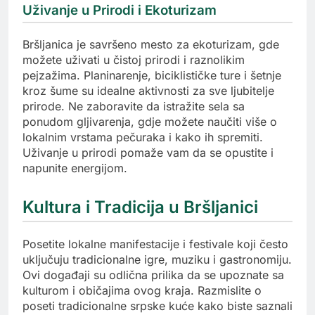
Uživanje u Prirodi i Ekoturizam
Bršljanica je savršeno mesto za ekoturizam, gde
možete uživati u čistoj prirodi i raznolikim
pejzažima. Planinarenje, biciklističke ture i šetnje
kroz šume su idealne aktivnosti za sve ljubitelje
prirode. Ne zaboravite da istražite sela sa
ponudom gljivarenja, gdje možete naučiti više o
lokalnim vrstama pečuraka i kako ih spremiti.
Uživanje u prirodi pomaže vam da se opustite i
napunite energijom.
Kultura i Tradicija u Bršljanici
Posetite lokalne manifestacije i festivale koji često
uključuju tradicionalne igre, muziku i gastronomiju.
Ovi događaji su odlična prilika da se upoznate sa
kulturom i običajima ovog kraja. Razmislite o
poseti tradicionalne srpske kuće kako biste saznali