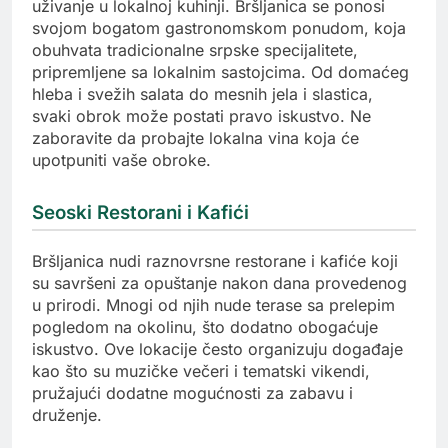
uživanje u lokalnoj kuhinji. Bršljanica se ponosi
svojom bogatom gastronomskom ponudom, koja
obuhvata tradicionalne srpske specijalitete,
pripremljene sa lokalnim sastojcima. Od domaćeg
hleba i svežih salata do mesnih jela i slastica,
svaki obrok može postati pravo iskustvo. Ne
zaboravite da probajte lokalna vina koja će
upotpuniti vaše obroke.
Seoski Restorani i Kafići
Bršljanica nudi raznovrsne restorane i kafiće koji
su savršeni za opuštanje nakon dana provedenog
u prirodi. Mnogi od njih nude terase sa prelepim
pogledom na okolinu, što dodatno obogaćuje
iskustvo. Ove lokacije često organizuju događaje
kao što su muzičke večeri i tematski vikendi,
pružajući dodatne mogućnosti za zabavu i
druženje.