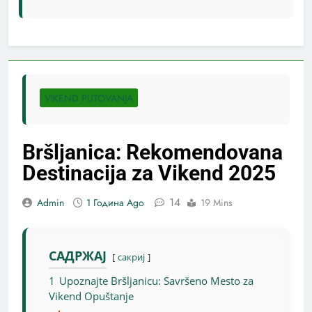
VIKEND PUTOVANJA
Bršljanica: Rekomendovana
Destinacija za Vikend 2025
14
Admin
1 Година Ago
19 Mins
САДРЖАЈ
сакриј
1
Upoznajte Bršljanicu: Savršeno Mesto za
Vikend Opuštanje