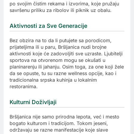
po svojim čistim rekama i izvorima, koje pružaju
savršenu priliku za ribolov ili piknik uz obalu.
Aktivnosti za Sve Generacije
Bez obzira na to da li putujete sa porodicom,
prijateljima ili u paru, Bršljanica nudi brojne
aktivnosti koje će zadovoljiti sve uzraste. Ljubitelji
sportova na otvorenom mogu se okušati u
planinarenju ili jahanju. Osim toga, za one koji žele
da se opuste, tu su razne wellness opcije, kao i
tradicionalna srpska kuhinja u lokalnim
restoranima.
Kulturni Doživljaji
Bršljanica nije samo prirodna lepota, već i mesto
bogato kulturom i tradicijom. Tokom jeseni,
održavaju se razne manifestacije koje slave