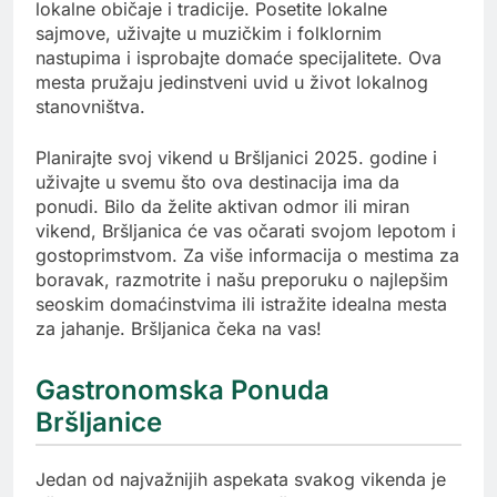
lokalne običaje i tradicije. Posetite lokalne
sajmove, uživajte u muzičkim i folklornim
nastupima i isprobajte domaće specijalitete. Ova
mesta pružaju jedinstveni uvid u život lokalnog
stanovništva.
Planirajte svoj vikend u Bršljanici 2025. godine i
uživajte u svemu što ova destinacija ima da
ponudi. Bilo da želite aktivan odmor ili miran
vikend, Bršljanica će vas očarati svojom lepotom i
gostoprimstvom. Za više informacija o mestima za
boravak, razmotrite i našu preporuku o najlepšim
seoskim domaćinstvima ili istražite idealna mesta
za jahanje. Bršljanica čeka na vas!
Gastronomska Ponuda
Bršljanice
Jedan od najvažnijih aspekata svakog vikenda je