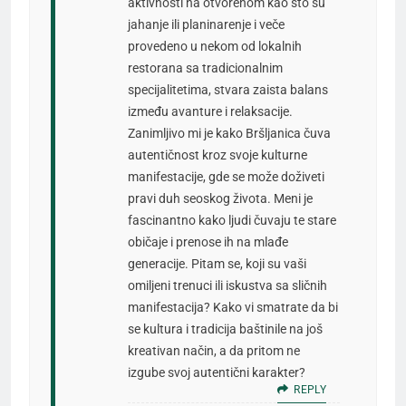
aktivnosti na otvorenom kao što su
jahanje ili planinarenje i veče
provedeno u nekom od lokalnih
restorana sa tradicionalnim
specijalitetima, stvara zaista balans
između avanture i relaksacije.
Zanimljivo mi je kako Bršljanica čuva
autentičnost kroz svoje kulturne
manifestacije, gde se može doživeti
pravi duh seoskog života. Meni je
fascinantno kako ljudi čuvaju te stare
običaje i prenose ih na mlađe
generacije. Pitam se, koji su vaši
omiljeni trenuci ili iskustva sa sličnih
manifestacija? Kako vi smatrate da bi
se kultura i tradicija baštinile na još
kreativan način, a da pritom ne
izgube svoj autentični karakter?
REPLY