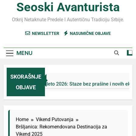
Seoski Avanturista
Otkrij Netaknute Predele I Autentičnu Tradiciju Srbije.
NEWSLETTER
NASUMIČNE OBJAVE
MENU
SKORAŠNJE
Jahorina leto 2026: Staze bez prašine i novih eko-taks
OBJAVE
3 Дана Ago
Home
Vikend Putovanja
Bršljanica: Rekomendovana Destinacija za
Vikend 2025