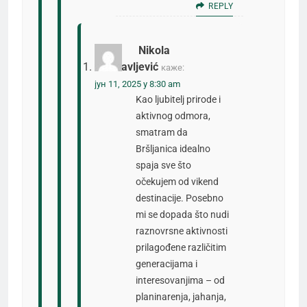
REPLY
Nikola
Milosavljević
каже:
јун 11, 2025 у 8:30 am
Kao ljubitelj prirode i
aktivnog odmora,
smatram da
Bršljanica idealno
spaja sve što
očekujem od vikend
destinacije. Posebno
mi se dopada što nudi
raznovrsne aktivnosti
prilagođene različitim
generacijama i
interesovanjima – od
planinarenja, jahanja,