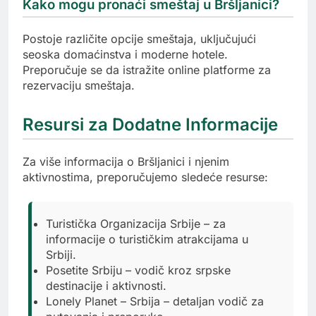
Kako mogu pronaći smeštaj u Bršljanici?
Postoje različite opcije smeštaja, uključujući
seoska domaćinstva i moderne hotele.
Preporučuje se da istražite online platforme za
rezervaciju smeštaja.
Resursi za Dodatne Informacije
Za više informacija o Bršljanici i njenim
aktivnostima, preporučujemo sledeće resurse:
Turistička Organizacija Srbije – za
informacije o turističkim atrakcijama u
Srbiji.
Posetite Srbiju – vodič kroz srpske
destinacije i aktivnosti.
Lonely Planet – Srbija – detaljan vodič za