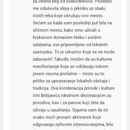
za vikend beg od svakodnevice. Posebno
me oduševila ideja o pikniku uz obalu
čistih reka koje okružuju ovo mesto.
Sećam se kada sam poslednji put bila na
sličnom mestu, kako smo uživali u
hrskavom domaćem hlebu i svežim
salatama, sve pripremljeno od lokalnih
sastojaka. To je iskustvo koje se ne može
zaboraviti! Takođe, mislim da su kulturne
manifestacije koje se održavaju tokom
jeseni veoma privlačne – često su to
prilike za upoznavanje lokalnih običaja i
tradicija. Ova kombinacija prirode i kulture
čini Bršljanicu idealnom destinacijom za
porodice, kao i za parove koji žele da
uživaju u opuštanju. Sigurna sam da će
svako moći pronaći aktivnosti koje
odgovaraju njihovim interesovanjima, bilo