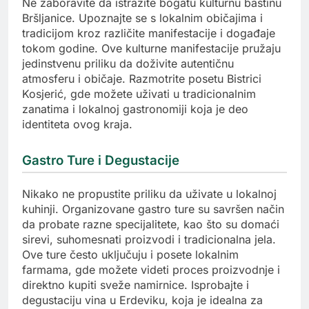
Ne zaboravite da istražite bogatu kulturnu baštinu
Bršljanice. Upoznajte se s lokalnim običajima i
tradicijom kroz različite manifestacije i događaje
tokom godine. Ove kulturne manifestacije pružaju
jedinstvenu priliku da doživite autentičnu
atmosferu i običaje. Razmotrite posetu Bistrici
Kosjerić, gde možete uživati u tradicionalnim
zanatima i lokalnoj gastronomiji koja je deo
identiteta ovog kraja.
Gastro Ture i Degustacije
Nikako ne propustite priliku da uživate u lokalnoj
kuhinji. Organizovane gastro ture su savršen način
da probate razne specijalitete, kao što su domaći
sirevi, suhomesnati proizvodi i tradicionalna jela.
Ove ture često uključuju i posete lokalnim
farmama, gde možete videti proces proizvodnje i
direktno kupiti sveže namirnice. Isprobajte i
degustaciju vina u Erdeviku, koja je idealna za