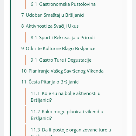
6.1
Gastronomska Pustolovina
7
Udoban Smeštaj u Bršljanici
8
Aktivnosti za Svačiji Ukus
8.1
Sport i Rekreacija u Prirodi
9
Otkrijte Kulturne Blago Bršljanice
9.1
Gastro Ture i Degustacije
10
Planiranje Vašeg Savršenog Vikenda
11
Česta Pitanja o Bršljanici
11.1
Koje su najbolje aktivnosti u
Bršljanici?
11.2
Kako mogu planirati vikend u
Bršljanici?
11.3
Da li postoje organizovane ture u