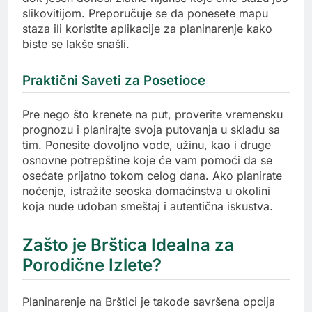
slikovitijom. Preporučuje se da ponesete mapu
staza ili koristite aplikacije za planinarenje kako
biste se lakše snašli.
Praktični Saveti za Posetioce
Pre nego što krenete na put, proverite vremensku
prognozu i planirajte svoja putovanja u skladu sa
tim. Ponesite dovoljno vode, užinu, kao i druge
osnovne potrepštine koje će vam pomoći da se
osećate prijatno tokom celog dana. Ako planirate
noćenje, istražite seoska domaćinstva u okolini
koja nude udoban smeštaj i autentična iskustva.
Zašto je Brštica Idealna za
Porodične Izlete?
Planinarenje na Brštici je takođe savršena opcija