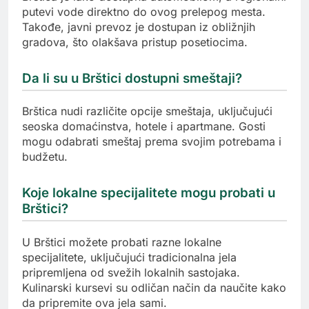
putevi vode direktno do ovog prelepog mesta.
Takođe, javni prevoz je dostupan iz obližnjih
gradova, što olakšava pristup posetiocima.
Da li su u Brštici dostupni smeštaji?
Brštica nudi različite opcije smeštaja, uključujući
seoska domaćinstva, hotele i apartmane. Gosti
mogu odabrati smeštaj prema svojim potrebama i
budžetu.
Koje lokalne specijalitete mogu probati u
Brštici?
U Brštici možete probati razne lokalne
specijalitete, uključujući tradicionalna jela
pripremljena od svežih lokalnih sastojaka.
Kulinarski kursevi su odličan način da naučite kako
da pripremite ova jela sami.