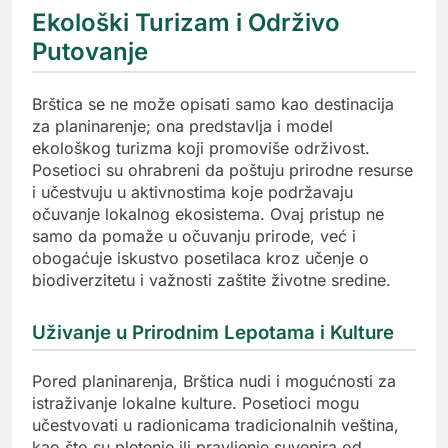
Ekološki Turizam i Održivo
Putovanje
Brštica se ne može opisati samo kao destinacija
za planinarenje; ona predstavlja i model
ekološkog turizma koji promoviše održivost.
Posetioci su ohrabreni da poštuju prirodne resurse
i učestvuju u aktivnostima koje podržavaju
očuvanje lokalnog ekosistema. Ovaj pristup ne
samo da pomaže u očuvanju prirode, već i
obogaćuje iskustvo posetilaca kroz učenje o
biodiverzitetu i važnosti zaštite životne sredine.
Uživanje u Prirodnim Lepotama i Kulture
Pored planinarenja, Brštica nudi i mogućnosti za
istraživanje lokalne kulture. Posetioci mogu
učestvovati u radionicama tradicionalnih veština,
kao što su pletenje ili pravljenje suvenira od