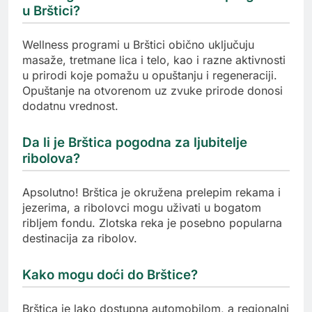
u Brštici?
Wellness programi u Brštici obično uključuju
masaže, tretmane lica i telo, kao i razne aktivnosti
u prirodi koje pomažu u opuštanju i regeneraciji.
Opuštanje na otvorenom uz zvuke prirode donosi
dodatnu vrednost.
Da li je Brštica pogodna za ljubitelje
ribolova?
Apsolutno! Brštica je okružena prelepim rekama i
jezerima, a ribolovci mogu uživati u bogatom
ribljem fondu. Zlotska reka je posebno popularna
destinacija za ribolov.
Kako mogu doći do Brštice?
Brštica je lako dostupna automobilom, a regionalni