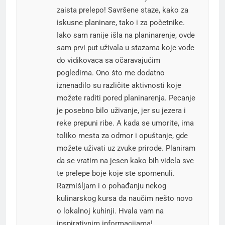
zaista prelepo! Savršene staze, kako za
iskusne planinare, tako i za početnike.
Iako sam ranije išla na planinarenje, ovde
sam prvi put uživala u stazama koje vode
do vidikovaca sa očaravajućim
pogledima. Ono što me dodatno
iznenadilo su različite aktivnosti koje
možete raditi pored planinarenja. Pecanje
je posebno bilo uživanje, jer su jezera i
reke prepuni ribe. A kada se umorite, ima
toliko mesta za odmor i opuštanje, gde
možete uživati uz zvuke prirode. Planiram
da se vratim na jesen kako bih videla sve
te prelepe boje koje ste spomenuli.
Razmišljam i o pohađanju nekog
kulinarskog kursa da naučim nešto novo
o lokalnoj kuhinji. Hvala vam na
inspirativnim informacijama!