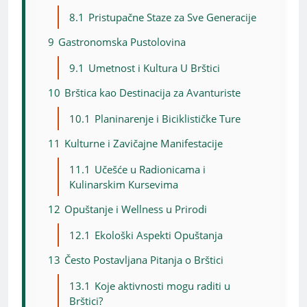
8.1
Pristupačne Staze za Sve Generacije
9
Gastronomska Pustolovina
9.1
Umetnost i Kultura U Brštici
10
Brštica kao Destinacija za Avanturiste
10.1
Planinarenje i Biciklističke Ture
11
Kulturne i Zavičajne Manifestacije
11.1
Učešće u Radionicama i
Kulinarskim Kursevima
12
Opuštanje i Wellness u Prirodi
12.1
Ekološki Aspekti Opuštanja
13
Često Postavljana Pitanja o Brštici
13.1
Koje aktivnosti mogu raditi u
Brštici?