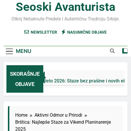
Seoski Avanturista
Otkrij Netaknute Predele I Autentičnu Tradiciju Srbije.
NEWSLETTER
NASUMIČNE OBJAVE
MENU
SKORAŠNJE
Jahorina leto 2026: Staze bez prašine i novih eko-taksi
OBJAVE
5 Дана Ago
Home
Aktivni Odmor u Prirodi
Brštica: Najlepše Staze za Vikend Planinarenje
2025