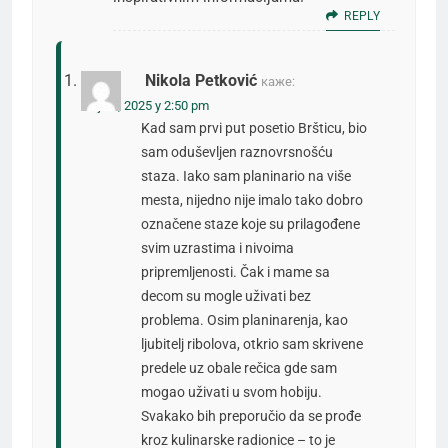
REPLY
Nikola Petković
каже:
мај 11, 2025 у 2:50 pm
Kad sam prvi put posetio Bršticu, bio
sam oduševljen raznovrsnošću
staza. Iako sam planinario na više
mesta, nijedno nije imalo tako dobro
označene staze koje su prilagođene
svim uzrastima i nivoima
pripremljenosti. Čak i mame sa
decom su mogle uživati bez
problema. Osim planinarenja, kao
ljubitelj ribolova, otkrio sam skrivene
predele uz obale rečica gde sam
mogao uživati u svom hobiju.
Svakako bih preporučio da se prođe
kroz kulinarske radionice – to je