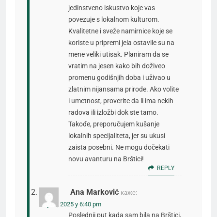
jedinstveno iskustvo koje vas
povezuje s lokalnom kulturom.
Kvalitetne i sveže namirnice koje se
koriste u pripremi jela ostavile su na
mene veliki utisak. Planiram da se
vratim na jesen kako bih doživeo
promenu godišnjih doba i uživao u
zlatnim nijansama prirode. Ako volite
i umetnost, proverite da li ima nekih
radova ili izložbi dok ste tamo.
Takođe, preporučujem kušanje
lokalnih specijaliteta, jer su ukusi
zaista posebni. Ne mogu dočekati
novu avanturu na Brštici!
REPLY
Ana Marković
каже:
мај 11, 2025 у 6:40 pm
Poslednji put kada sam bila na Brštici,