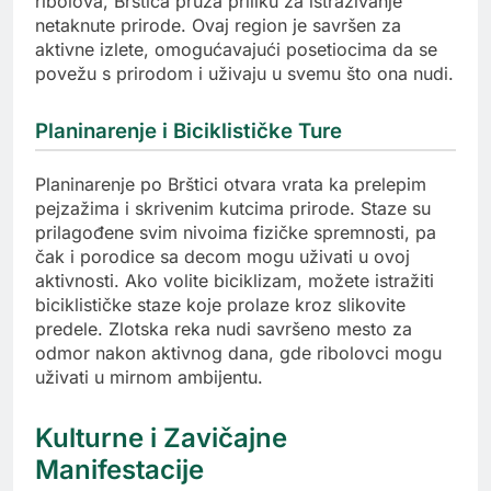
ribolova, Brštica pruža priliku za istraživanje
netaknute prirode. Ovaj region je savršen za
aktivne izlete, omogućavajući posetiocima da se
povežu s prirodom i uživaju u svemu što ona nudi.
Planinarenje i Biciklističke Ture
Planinarenje po Brštici otvara vrata ka prelepim
pejzažima i skrivenim kutcima prirode. Staze su
prilagođene svim nivoima fizičke spremnosti, pa
čak i porodice sa decom mogu uživati u ovoj
aktivnosti. Ako volite biciklizam, možete istražiti
biciklističke staze koje prolaze kroz slikovite
predele. Zlotska reka nudi savršeno mesto za
odmor nakon aktivnog dana, gde ribolovci mogu
uživati u mirnom ambijentu.
Kulturne i Zavičajne
Manifestacije