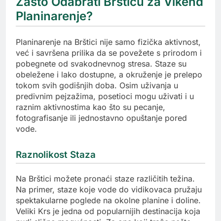
Zašto Odabrati Bršticu za Vikend
Planinarenje?
Planinarenje na Brštici nije samo fizička aktivnost,
već i savršena prilika da se povežete s prirodom i
pobegnete od svakodnevnog stresa. Staze su
obeležene i lako dostupne, a okruženje je prelepo
tokom svih godišnjih doba. Osim uživanja u
predivnim pejzažima, posetioci mogu uživati i u
raznim aktivnostima kao što su pecanje,
fotografisanje ili jednostavno opuštanje pored
vode.
Raznolikost Staza
Na Brštici možete pronaći staze različitih težina.
Na primer, staze koje vode do vidikovaca pružaju
spektakularne poglede na okolne planine i doline.
Veliki Krs je jedna od popularnijih destinacija koja