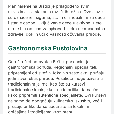
Planinarenje na Brštici je prilagođeno svim
uzrastima, sa stazama različitih težina. Ove staze
su označene i sigurne, što ih čini idealnim za decu
i starije osobe. Uključivanje dece u aktivne izlete
može biti odlično za njihovo fizičko i emocionalno
zdravlje, dok ih uči o važnosti očuvanja prirode.
Gastronomska Pustolovina
Ono što čini boravak u Brštici posebnim je i
gastronomska ponuda. Regionalni specijaliteti,
pripremljeni od svežih, lokalnih sastojaka, pružaju
jedinstven ukus prirode. Posetioci mogu uživati u
tradicionalnim jelima, kao što su kursevi
tradicionalne kuhinje koji nude priliku da nauče
kako pripremiti autentične specijalitete. Ovi kursevi
ne samo da obogaćuju kulinarsko iskustvo, već i
pružaju priliku da se upoznate sa lokalnim
običajima i tradicijama kroz hranu.