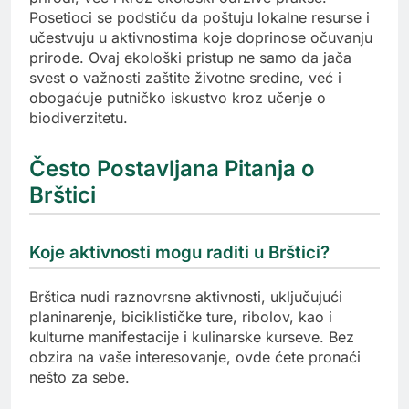
Posetioci se podstiču da poštuju lokalne resurse i
učestvuju u aktivnostima koje doprinose očuvanju
prirode. Ovaj ekološki pristup ne samo da jača
svest o važnosti zaštite životne sredine, već i
obogaćuje putničko iskustvo kroz učenje o
biodiverzitetu.
Često Postavljana Pitanja o
Brštici
Koje aktivnosti mogu raditi u Brštici?
Brštica nudi raznovrsne aktivnosti, uključujući
planinarenje, biciklističke ture, ribolov, kao i
kulturne manifestacije i kulinarske kurseve. Bez
obzira na vaše interesovanje, ovde ćete pronaći
nešto za sebe.