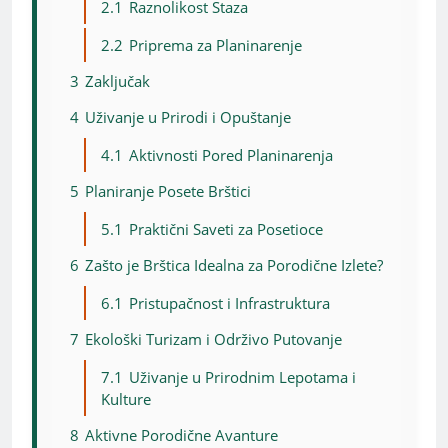
2.1
Raznolikost Staza
2.2
Priprema za Planinarenje
3
Zaključak
4
Uživanje u Prirodi i Opuštanje
4.1
Aktivnosti Pored Planinarenja
5
Planiranje Posete Brštici
5.1
Praktični Saveti za Posetioce
6
Zašto je Brštica Idealna za Porodične Izlete?
6.1
Pristupačnost i Infrastruktura
7
Ekološki Turizam i Održivo Putovanje
7.1
Uživanje u Prirodnim Lepotama i
Kulture
8
Aktivne Porodične Avanture