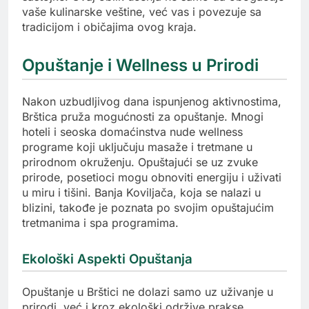
vaše kulinarske veštine, već vas i povezuje sa
tradicijom i običajima ovog kraja.
Opuštanje i Wellness u Prirodi
Nakon uzbudljivog dana ispunjenog aktivnostima,
Brštica pruža mogućnosti za opuštanje. Mnogi
hoteli i seoska domaćinstva nude wellness
programe koji uključuju masaže i tretmane u
prirodnom okruženju. Opuštajući se uz zvuke
prirode, posetioci mogu obnoviti energiju i uživati
u miru i tišini. Banja Koviljača, koja se nalazi u
blizini, takođe je poznata po svojim opuštajućim
tretmanima i spa programima.
Ekološki Aspekti Opuštanja
Opuštanje u Brštici ne dolazi samo uz uživanje u
prirodi, već i kroz ekološki održive prakse.