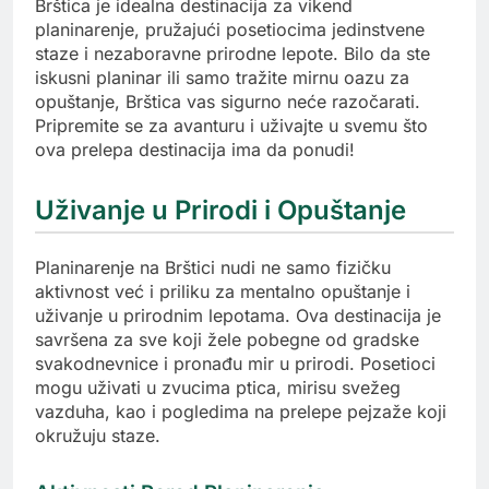
Brštica je idealna destinacija za vikend
planinarenje, pružajući posetiocima jedinstvene
staze i nezaboravne prirodne lepote. Bilo da ste
iskusni planinar ili samo tražite mirnu oazu za
opuštanje, Brštica vas sigurno neće razočarati.
Pripremite se za avanturu i uživajte u svemu što
ova prelepa destinacija ima da ponudi!
Uživanje u Prirodi i Opuštanje
Planinarenje na Brštici nudi ne samo fizičku
aktivnost već i priliku za mentalno opuštanje i
uživanje u prirodnim lepotama. Ova destinacija je
savršena za sve koji žele pobegne od gradske
svakodnevnice i pronađu mir u prirodi. Posetioci
mogu uživati u zvucima ptica, mirisu svežeg
vazduha, kao i pogledima na prelepe pejzaže koji
okružuju staze.