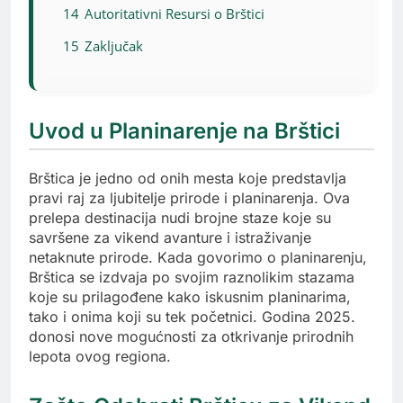
14
Autoritativni Resursi o Brštici
15
Zaključak
Uvod u Planinarenje na Brštici
Brštica je jedno od onih mesta koje predstavlja
pravi raj za ljubitelje prirode i planinarenja. Ova
prelepa destinacija nudi brojne staze koje su
savršene za vikend avanture i istraživanje
netaknute prirode. Kada govorimo o planinarenju,
Brštica se izdvaja po svojim raznolikim stazama
koje su prilagođene kako iskusnim planinarima,
tako i onima koji su tek početnici. Godina 2025.
donosi nove mogućnosti za otkrivanje prirodnih
lepota ovog regiona.