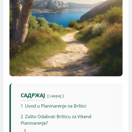
САДРЖАЈ
сакриј
1
Uvod u Planinarenje na Brštici
2
Zašto Odabrati Bršticu za Vikend
Planinarenje?