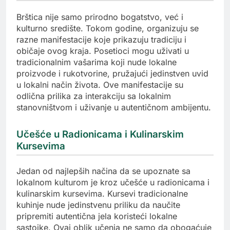
Brštica nije samo prirodno bogatstvo, već i
kulturno središte. Tokom godine, organizuju se
razne manifestacije koje prikazuju tradiciju i
običaje ovog kraja. Posetioci mogu uživati u
tradicionalnim vašarima koji nude lokalne
proizvode i rukotvorine, pružajući jedinstven uvid
u lokalni način života. Ove manifestacije su
odlična prilika za interakciju sa lokalnim
stanovništvom i uživanje u autentičnom ambijentu.
Učešće u Radionicama i Kulinarskim
Kursevima
Jedan od najlepših načina da se upoznate sa
lokalnom kulturom je kroz učešće u radionicama i
kulinarskim kursevima. Kursevi tradicionalne
kuhinje nude jedinstvenu priliku da naučite
pripremiti autentična jela koristeći lokalne
sastojke. Ovaj oblik učenja ne samo da obogaćuje