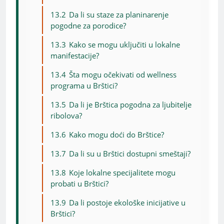
13.2
Da li su staze za planinarenje
pogodne za porodice?
13.3
Kako se mogu uključiti u lokalne
manifestacije?
13.4
Šta mogu očekivati od wellness
programa u Brštici?
13.5
Da li je Brštica pogodna za ljubitelje
ribolova?
13.6
Kako mogu doći do Brštice?
13.7
Da li su u Brštici dostupni smeštaji?
13.8
Koje lokalne specijalitete mogu
probati u Brštici?
13.9
Da li postoje ekološke inicijative u
Brštici?