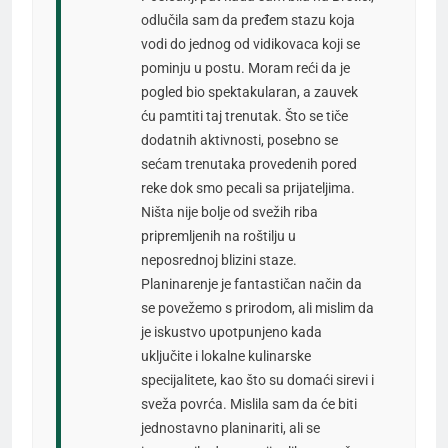
odlučila sam da pređem stazu koja
vodi do jednog od vidikovaca koji se
pominju u postu. Moram reći da je
pogled bio spektakularan, a zauvek
ću pamtiti taj trenutak. Što se tiče
dodatnih aktivnosti, posebno se
sećam trenutaka provedenih pored
reke dok smo pecali sa prijateljima.
Ništa nije bolje od svežih riba
pripremljenih na roštilju u
neposrednoj blizini staze.
Planinarenje je fantastičan način da
se povežemo s prirodom, ali mislim da
je iskustvo upotpunjeno kada
uključite i lokalne kulinarske
specijalitete, kao što su domaći sirevi i
sveža povrća. Mislila sam da će biti
jednostavno planinariti, ali se