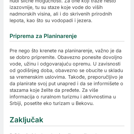
nudi slične mogućnosti. Za one koji traže nešto
izazovnije, tu su staze koje vode do viših
nadmorskih visina, ali i do skrivenih prirodnih
lepota, kao što su vodopadi i jezera.
Priprema za Planinarenje
Pre nego što krenete na planinarenje, važno je da
se dobro pripremite. Obavezno ponesite dovoljno
vode, užinu i odgovarajuću opremu. U zavisnosti
od godišnjeg doba, obavezno se obucite u skladu
sa vremenskim uslovima. Takođe, preporučljivo je
da planirate svoj put unapred i da se informišete o
stazama koje želite da pređete. Za više
informacija o ruralnom turizmu i aktivnostima u
Srbiji, posetite eko turizam u Bekovu.
Zaključak