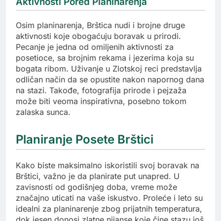
Aktivnosti Pored Planinarenja
Osim planinarenja, Brštica nudi i brojne druge
aktivnosti koje obogaćuju boravak u prirodi.
Pecanje je jedna od omiljenih aktivnosti za
posetioce, sa brojnim rekama i jezerima koja su
bogata ribom. Uživanje u Zlotskoj reci predstavlja
odličan način da se opustite nakon napornog dana
na stazi. Takođe, fotografija prirode i pejzaža
može biti veoma inspirativna, posebno tokom
zalaska sunca.
Planiranje Posete Brštici
Kako biste maksimalno iskoristili svoj boravak na
Brštici, važno je da planirate put unapred. U
zavisnosti od godišnjeg doba, vreme može
značajno uticati na vaše iskustvo. Proleće i leto su
idealni za planinarenje zbog prijatnih temperatura,
dok jesen donosi zlatne nijanse koje čine stazu još