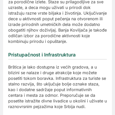
za porodične izlete. Staze su prilagodljive za sve
uzraste, a deca mogu uživati u prirodi dok
istražuju razne vrste biljaka i životinja. Uključivanje
dece u aktivnosti poput pečenja na otvorenom ili
izrade prirodnih umetničkih dela može dodatno
obogatiti njihov doživljaj. Banja Koviljača je takođe
odličan izbor za porodične aktivnosti koje
kombinuju prirodu i opuštanje.
Pristupačnost i Infrastruktura
Brštica je lako dostupna iz većih gradova, a u
blizini se nalaze i druge atrakcije koje možete
posetiti tokom boravka. Infrastruktura za turiste se
stalno razvija, što uključuje bolje oznake staza,
kao i dodatne sadržaje poput informativnih
centara i mesta za odmor. Preporučuje se da
posetite istražite divne livadice u okolini i uživate u
raznovrsnim pejzažima koje Srbija nudi.