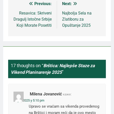
Previous:
Next:
Кретање
Resavica: Skriveni
Najbolja Sela na
Dragulj Istočne Srbije
Zlatiboru za
чланка
Koji Morate Posetiti
Opuštanje 2025
17 thoughts on “
Brštica: Najlepše Staze za
Vikend Planinarenje 2025
”
Milena Jovanović
каже:
мај 8, 2025 у 5:10 pm
Upravo se vraćam sa vikenda provedenog
na Brštici i moram reći da je ovo mesto