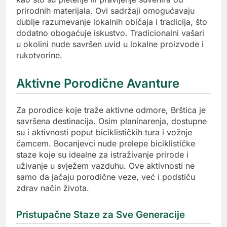
prirodnih materijala. Ovi sadržaji omogućavaju
dublje razumevanje lokalnih običaja i tradicija, što
dodatno obogaćuje iskustvo. Tradicionalni vašari
u okolini nude savršen uvid u lokalne proizvode i
rukotvorine.
Aktivne Porodične Avanture
Za porodice koje traže aktivne odmore, Brštica je
savršena destinacija. Osim planinarenja, dostupne
su i aktivnosti poput biciklističkih tura i vožnje
čamcem. Bocanjevci nude prelepe biciklističke
staze koje su idealne za istraživanje prirode i
uživanje u svježem vazduhu. Ove aktivnosti ne
samo da jačaju porodične veze, već i podstiču
zdrav način života.
Pristupačne Staze za Sve Generacije