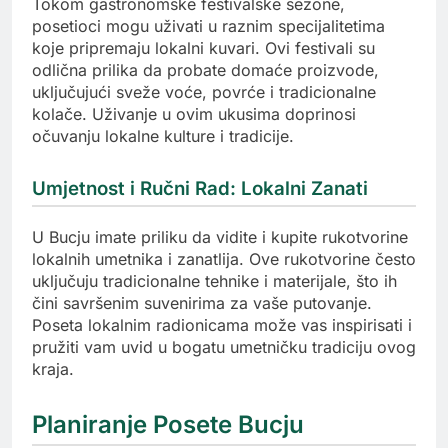
Tokom gastronomske festivalske sezone,
posetioci mogu uživati u raznim specijalitetima
koje pripremaju lokalni kuvari. Ovi festivali su
odlična prilika da probate domaće proizvode,
uključujući sveže voće, povrće i tradicionalne
kolače. Uživanje u ovim ukusima doprinosi
očuvanju lokalne kulture i tradicije.
Umjetnost i Ručni Rad: Lokalni Zanati
U Bucju imate priliku da vidite i kupite rukotvorine
lokalnih umetnika i zanatlija. Ove rukotvorine često
uključuju tradicionalne tehnike i materijale, što ih
čini savršenim suvenirima za vaše putovanje.
Poseta lokalnim radionicama može vas inspirisati i
pružiti vam uvid u bogatu umetničku tradiciju ovog
kraja.
Planiranje Posete Bucju