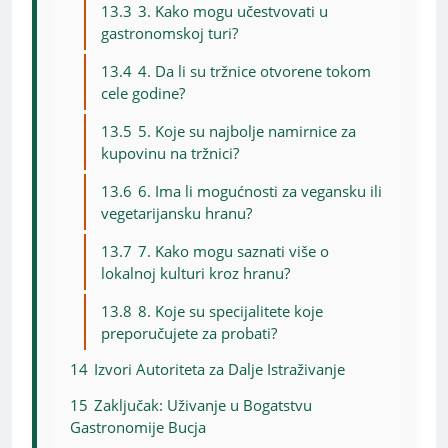
13.3
3. Kako mogu učestvovati u
gastronomskoj turi?
13.4
4. Da li su tržnice otvorene tokom
cele godine?
13.5
5. Koje su najbolje namirnice za
kupovinu na tržnici?
13.6
6. Ima li mogućnosti za vegansku ili
vegetarijansku hranu?
13.7
7. Kako mogu saznati više o
lokalnoj kulturi kroz hranu?
13.8
8. Koje su specijalitete koje
preporučujete za probati?
14
Izvori Autoriteta za Dalje Istraživanje
15
Zaključak: Uživanje u Bogatstvu
Gastronomije Bucja