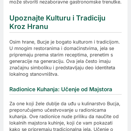
može stvoriti nezaboravne gastronomske trenutke.
Upoznajte Kulturu i Tradiciju
Kroz Hranu
Osim hrane, Bucje je bogato kulturom i tradicijom.
U mnogim restoranima i domaćinstvima, jela se
pripremaju prema starim receptima, prenetim s
generacije na generaciju. Ova jela često imaju
značajnu simboliku i predstavljaju deo identiteta
lokalnog stanovništva.
Radionice Kuhanja: Učenje od Majstora
Za one koji žele dublje da uđu u kulinarstvo Bucja,
preporučujemo učestvovanje u radionicama
kuhanja. Ove radionice nude priliku da naučite od
lokalnih majstora kuhinje, koji će vam pokazati
kako se pripremaju tradicionalna jela. Učenje o