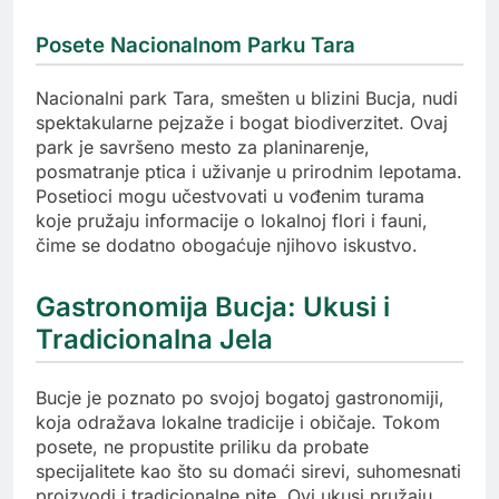
Posete Nacionalnom Parku Tara
Nacionalni park Tara, smešten u blizini Bucja, nudi
spektakularne pejzaže i bogat biodiverzitet. Ovaj
park je savršeno mesto za planinarenje,
posmatranje ptica i uživanje u prirodnim lepotama.
Posetioci mogu učestvovati u vođenim turama
koje pružaju informacije o lokalnoj flori i fauni,
čime se dodatno obogaćuje njihovo iskustvo.
Gastronomija Bucja: Ukusi i
Tradicionalna Jela
Bucje je poznato po svojoj bogatoj gastronomiji,
koja odražava lokalne tradicije i običaje. Tokom
posete, ne propustite priliku da probate
specijalitete kao što su domaći sirevi, suhomesnati
proizvodi i tradicionalne pite. Ovi ukusi pružaju