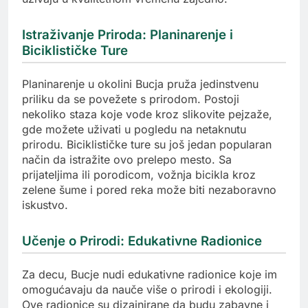
Istraživanje Priroda: Planinarenje i
Biciklističke Ture
Planinarenje u okolini Bucja pruža jedinstvenu
priliku da se povežete s prirodom. Postoji
nekoliko staza koje vode kroz slikovite pejzaže,
gde možete uživati u pogledu na netaknutu
prirodu. Biciklističke ture su još jedan popularan
način da istražite ovo prelepo mesto. Sa
prijateljima ili porodicom, vožnja bicikla kroz
zelene šume i pored reka može biti nezaboravno
iskustvo.
Učenje o Prirodi: Edukativne Radionice
Za decu, Bucje nudi edukativne radionice koje im
omogućavaju da nauče više o prirodi i ekologiji.
Ove radionice su dizajnirane da budu zabavne i