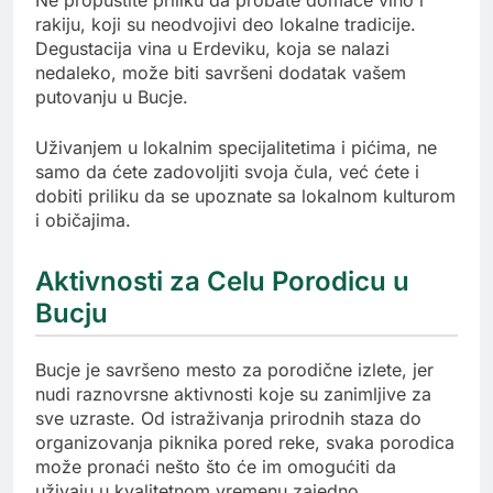
rakiju, koji su neodvojivi deo lokalne tradicije.
Degustacija vina u Erdeviku, koja se nalazi
nedaleko, može biti savršeni dodatak vašem
putovanju u Bucje.
Uživanjem u lokalnim specijalitetima i pićima, ne
samo da ćete zadovoljiti svoja čula, već ćete i
dobiti priliku da se upoznate sa lokalnom kulturom
i običajima.
Aktivnosti za Celu Porodicu u
Bucju
Bucje je savršeno mesto za porodične izlete, jer
nudi raznovrsne aktivnosti koje su zanimljive za
sve uzraste. Od istraživanja prirodnih staza do
organizovanja piknika pored reke, svaka porodica
može pronaći nešto što će im omogućiti da
uživaju u kvalitetnom vremenu zajedno.