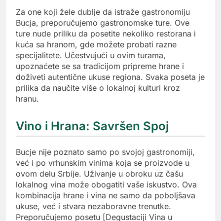
Za one koji žele dublje da istraže gastronomiju
Bucja, preporučujemo gastronomske ture. Ove
ture nude priliku da posetite nekoliko restorana i
kuća sa hranom, gde možete probati razne
specijalitete. Učestvujući u ovim turama,
upoznaćete se sa tradicijom pripreme hrane i
doživeti autentične ukuse regiona. Svaka poseta je
prilika da naučite više o lokalnoj kulturi kroz
hranu.
Vino i Hrana: Savršen Spoj
Bucje nije poznato samo po svojoj gastronomiji,
već i po vrhunskim vinima koja se proizvode u
ovom delu Srbije. Uživanje u obroku uz čašu
lokalnog vina može obogatiti vaše iskustvo. Ova
kombinacija hrane i vina ne samo da poboljšava
ukuse, već i stvara nezaboravne trenutke.
Preporučujemo posetu [Degustaciji Vina u