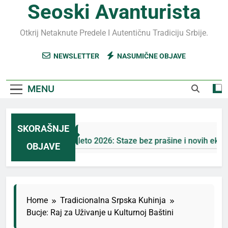
Seoski Avanturista
Otkrij Netaknute Predele I Autentičnu Tradiciju Srbije.
NEWSLETTER
NASUMIČNE OBJAVE
MENU
SKORAŠNJE
Jahorina leto 2026: Staze bez prašine i novih eko-taksi
OBJAVE
5 Дана Ago
Home
Tradicionalna Srpska Kuhinja
Bucje: Raj za Uživanje u Kulturnoj Baštini