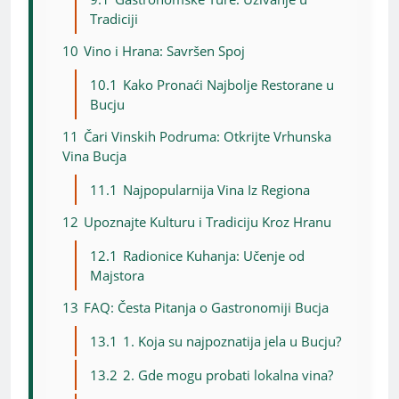
Tradiciji
10
Vino i Hrana: Savršen Spoj
10.1
Kako Pronaći Najbolje Restorane u
Bucju
11
Čari Vinskih Podruma: Otkrijte Vrhunska
Vina Bucja
11.1
Najpopularnija Vina Iz Regiona
12
Upoznajte Kulturu i Tradiciju Kroz Hranu
12.1
Radionice Kuhanja: Učenje od
Majstora
13
FAQ: Česta Pitanja o Gastronomiji Bucja
13.1
1. Koja su najpoznatija jela u Bucju?
13.2
2. Gde mogu probati lokalna vina?