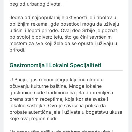
beg od urbanog života.
Jedna od najpopularnijih aktivnosti je i ribolov u
obližnjim rekama, gde posetioci mogu da uživaju
u tišini i lepoti prirode. Ovaj deo Srbije je poznat
po svojoj biodiverzitetu, što ga čini savršenim
mestom za sve koji žele da se opuste i uživaju u
prirodi.
Gastronomija i Lokalni Specijaliteti
U Bucju, gastronomija igra ključnu ulogu u
očuvanju kulturne baštine. Mnoge lokalne
gostionice nude tradicionalna jela pripremljena
prema starim receptima, koja koriste sveže i
lokalne sastojke. Ovo je savršena prilika da
probate autentična jela i uživate u bogatstvu ukusa
koje ovaj region nudi.
Ne propustite priliku da probate domaće vino i