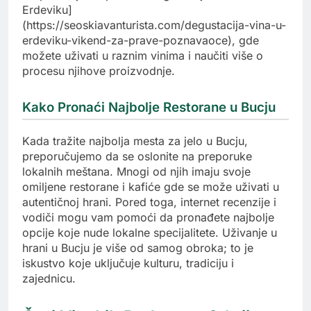
Erdeviku]
(https://seoskiavanturista.com/degustacija-vina-u-
erdeviku-vikend-za-prave-poznavaoce), gde
možete uživati u raznim vinima i naučiti više o
procesu njihove proizvodnje.
Kako Pronaći Najbolje Restorane u Bucju
Kada tražite najbolja mesta za jelo u Bucju,
preporučujemo da se oslonite na preporuke
lokalnih meštana. Mnogi od njih imaju svoje
omiljene restorane i kafiće gde se može uživati u
autentičnoj hrani. Pored toga, internet recenzije i
vodiči mogu vam pomoći da pronađete najbolje
opcije koje nude lokalne specijalitete. Uživanje u
hrani u Bucju je više od samog obroka; to je
iskustvo koje uključuje kulturu, tradiciju i
zajednicu.