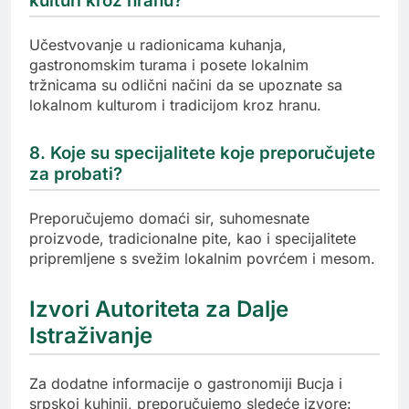
kulturi kroz hranu?
Učestvovanje u radionicama kuhanja,
gastronomskim turama i posete lokalnim
tržnicama su odlični načini da se upoznate sa
lokalnom kulturom i tradicijom kroz hranu.
8. Koje su specijalitete koje preporučujete
za probati?
Preporučujemo domaći sir, suhomesnate
proizvode, tradicionalne pite, kao i specijalitete
pripremljene s svežim lokalnim povrćem i mesom.
Izvori Autoriteta za Dalje
Istraživanje
Za dodatne informacije o gastronomiji Bucja i
srpskoj kuhinji, preporučujemo sledeće izvore: