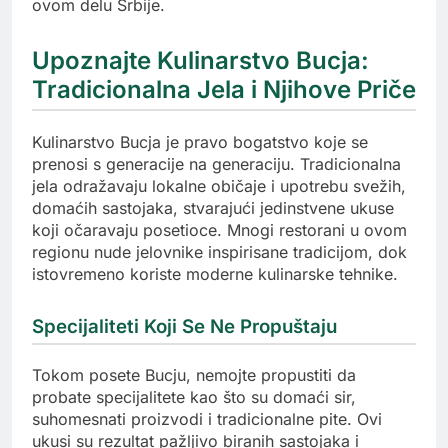
ovom delu Srbije.
Upoznajte Kulinarstvo Bucja:
Tradicionalna Jela i Njihove Priče
Kulinarstvo Bucja je pravo bogatstvo koje se
prenosi s generacije na generaciju. Tradicionalna
jela odražavaju lokalne običaje i upotrebu svežih,
domaćih sastojaka, stvarajući jedinstvene ukuse
koji očaravaju posetioce. Mnogi restorani u ovom
regionu nude jelovnike inspirisane tradicijom, dok
istovremeno koriste moderne kulinarske tehnike.
Specijaliteti Koji Se Ne Propuštaju
Tokom posete Bucju, nemojte propustiti da
probate specijalitete kao što su domaći sir,
suhomesnati proizvodi i tradicionalne pite. Ovi
ukusi su rezultat pažljivo biranih sastojaka i