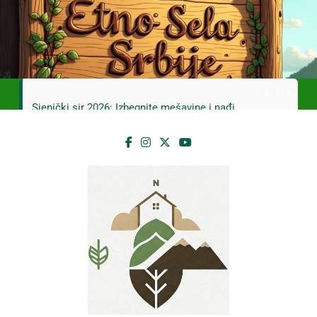
Skip
Mrčajevci 2026: Svadbarski kupus bez prevare
to
i masti [Cene]
content
Jahorina leto 2026: Staze bez prašine i novih
eko-taksi [Mapa]
Sjenički sir 2026: Izbegnite mešavine i nađite
pravi ukus [Cene]
Planina Jagodnja 2026: Put do Mačkovog
kamena bez rupa [Mapa]
Mrčajevci 2026: Svadbarski kupus bez prevare
i masti [Cene]
Jahorina leto 2026: Staze bez prašine i novih
eko-taksi [Mapa]
Sjenički sir 2026: Izbegnite mešavine i nađite
pravi ukus [Cene]
Planina Jagodnja 2026: Put do Mačkovog
kamena bez rupa [Mapa]
Mrčajevci 2026: Svadbarski kupus bez prevare
i masti [Cene]