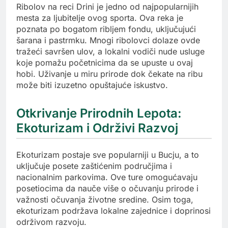
Ribolov na reci Drini je jedno od najpopularnijih
mesta za ljubitelje ovog sporta. Ova reka je
poznata po bogatom ribljem fondu, uključujući
šarana i pastrmku. Mnogi ribolovci dolaze ovde
tražeći savršen ulov, a lokalni vodiči nude usluge
koje pomažu početnicima da se upuste u ovaj
hobi. Uživanje u miru prirode dok čekate na ribu
može biti izuzetno opuštajuće iskustvo.
Otkrivanje Prirodnih Lepota:
Ekoturizam i Održivi Razvoj
Ekoturizam postaje sve popularniji u Bucju, a to
uključuje posete zaštićenim područjima i
nacionalnim parkovima. Ove ture omogućavaju
posetiocima da nauče više o očuvanju prirode i
važnosti očuvanja životne sredine. Osim toga,
ekoturizam podržava lokalne zajednice i doprinosi
održivom razvoju.