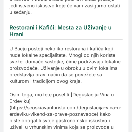
jedinstveno iskustvo koje će vam zasigurno ostati
u sećanju.
Restorani i Kafići: Mesta za Uživanje u
Hrani
U Bucju postoji nekoliko restorana i kafića koji
nude lokalne specijalitete. Mnogi od njih koriste
sveže, domaće sastojke, čime podržavaju lokalne
proizvođače. Uživanje u obroku u ovim lokalima
predstavlja pravi način da se povežete sa
kulturom i tradicijom ovog kraja.
Osim toga, možete posetiti [Degustaciju Vina u
Erdeviku]
(https://seoskiavanturista.com/degustacija-vina-u-
erdeviku-vikend-za-prave-poznavaoce) kako
biste obogatili svoje gastronomsko iskustvo i
uživali u vrhunskim vinima koja se proizvode u