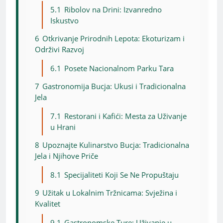
5.1
Ribolov na Drini: Izvanredno
Iskustvo
6
Otkrivanje Prirodnih Lepota: Ekoturizam i
Održivi Razvoj
6.1
Posete Nacionalnom Parku Tara
7
Gastronomija Bucja: Ukusi i Tradicionalna
Jela
7.1
Restorani i Kafići: Mesta za Uživanje
u Hrani
8
Upoznajte Kulinarstvo Bucja: Tradicionalna
Jela i Njihove Priče
8.1
Specijaliteti Koji Se Ne Propuštaju
9
Užitak u Lokalnim Tržnicama: Svježina i
Kvalitet
9.1
Gastronomske Ture: Uživanje u