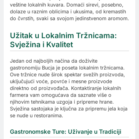
veštine lokalnih kuvara. Domaći sirevi, posebno,
dolaze u raznim oblicima i ukusima, od kremastih
do čvrstih, svaki sa svojom jedinstvenom aromom.
Užitak u Lokalnim Tržnicama:
Svježina i Kvalitet
Jedan od najboljih načina da doživite
gastronomiju Bucja je poseta lokalnim tržnicama.
Ove tržnice nude širok spektar svežih proizvoda,
uključujući voće, povrće i mesne proizvode
direktno od proizvođača. Kontaktiranje lokalnih
farmera vam omogućava da saznate više o
njihovim tehnikama uzgoja i pripreme hrane.
Svježina sastojaka je ključna za pripremu jela koja
se nude u restoranima.
Gastronomske Ture: Uživanje u Tradiciji