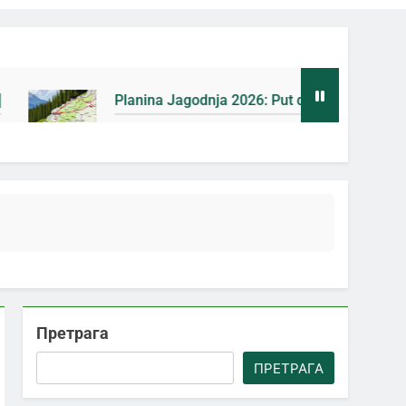
ina Jagodnja 2026: Put do Mačkovog kamena bez rupa [Mapa]
на Ago
Претрага
ПРЕТРАГА