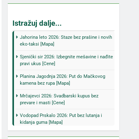
Istražuj dalje...
Jahorina leto 2026: Staze bez prašine i novih
eko-taksi [Mapa]
Sjenički sir 2026: Izbegnite mešavine i nađite
pravi ukus [Cene]
Planina Jagodnja 2026: Put do Mačkovog
kamena bez rupa [Mapa]
Mrčajevci 2026: Svadbarski kupus bez
prevare i masti [Cene]
Vodopad Prskalo 2026: Put bez lutanja i
kidanja guma [Mapa]