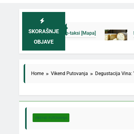
SKORAŠNJE
 novih eko-taksi [Mapa]
Sjenički sir 2026: Izb
OBJAVE
3 Дана Ago
Home
Vikend Putovanja
Degustacija Vina: 
VIKEND PUTOVANJA