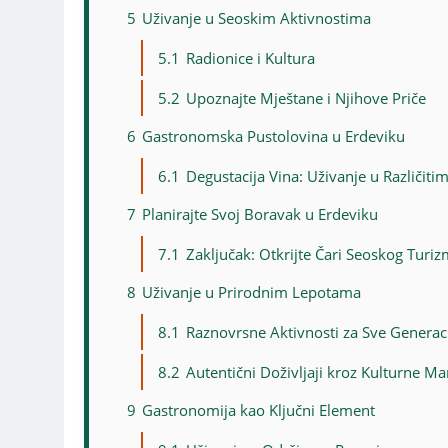
5
Uživanje u Seoskim Aktivnostima
5.1
Radionice i Kultura
5.2
Upoznajte Mještane i Njihove Priče
6
Gastronomska Pustolovina u Erdeviku
6.1
Degustacija Vina: Uživanje u Različit
7
Planirajte Svoj Boravak u Erdeviku
7.1
Zaključak: Otkrijte Čari Seoskog Turi
8
Uživanje u Prirodnim Lepotama
8.1
Raznovrsne Aktivnosti za Sve Generac
8.2
Autentični Doživljaji kroz Kulturne Man
9
Gastronomija kao Ključni Element