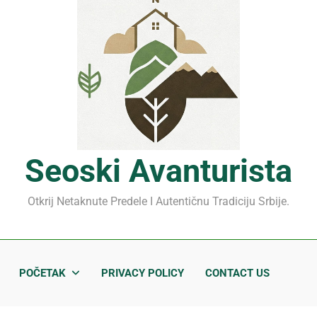
Mrčajevci 2026: Svadbar
Jahorina leto 2026: Staze
Sjenički sir 2026: Izbegnit
Planina Jagodnja 2026: Put 
Mrčajevci 2026: Svadbar
Seoski Avanturista
Otkrij Netaknute Predele I Autentičnu Tradiciju Srbije.
POČETAK
PRIVACY POLICY
CONTACT US