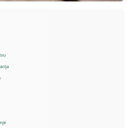
tvu
acija
a
nje