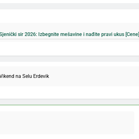
egnite mešavine i nađite pravi ukus [Cene]
Plan
4 Да
Vikend na Selu Erdevik