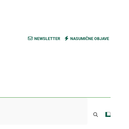
ski kupus bez prevare i masti [Cene]
 bez prašine i novih eko-taksi [Mapa]
e mešavine i nađite pravi ukus [Cene]
NEWSLETTER
NASUMIČNE OBJAVE
do Mačkovog kamena bez rupa [Mapa]
ski kupus bez prevare i masti [Cene]