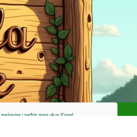
ski kupus bez prevare i masti [Cene]
 bez prašine i novih eko-taksi [Mapa]
e mešavine i nađite pravi ukus [Cene]
do Mačkovog kamena bez rupa [Mapa]