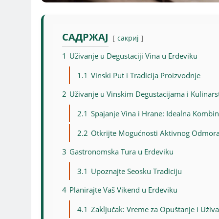
САДРЖАЈ
сакриј
1
Uživanje u Degustaciji Vina u Erdeviku
1.1
Vinski Put i Tradicija Proizvodnje
2
Uživanje u Vinskim Degustacijama i Kulinars
2.1
Spajanje Vina i Hrane: Idealna Kombin
2.2
Otkrijte Mogućnosti Aktivnog Odmor
3
Gastronomska Tura u Erdeviku
3.1
Upoznajte Seosku Tradiciju
4
Planirajte Vaš Vikend u Erdeviku
4.1
Zaključak: Vreme za Opuštanje i Uživa