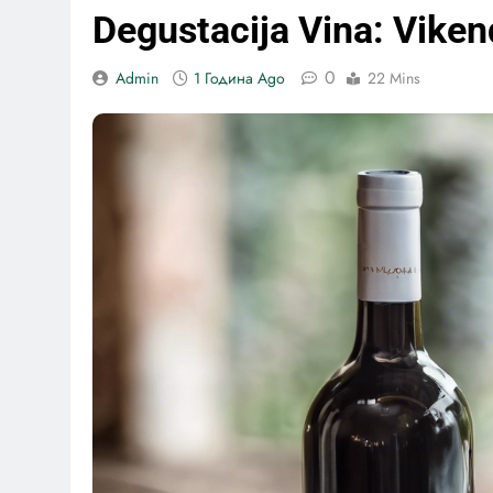
Degustacija Vina: Viken
0
Admin
1 Година Ago
22 Mins