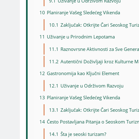
9.1
Uživanje u Održivom Razvoju
10
Planiranje Vašeg Sledećeg Vikenda
10.1
Zaključak: Otkrijte Čari Seoskog Tur
11
Uživanje u Prirodnim Lepotama
11.1
Raznovrsne Aktivnosti za Sve Genera
11.2
Autentični Doživljaji kroz Kulturne M
12
Gastronomija kao Ključni Element
12.1
Uživanje u Održivom Razvoju
13
Planiranje Vašeg Sledećeg Vikenda
13.1
Zaključak: Otkrijte Čari Seoskog Tur
14
Često Postavljana Pitanja o Seoskom Turi
14.1
Šta je seoski turizam?