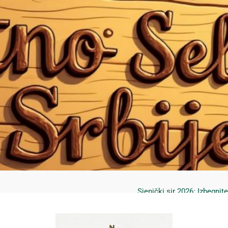
Mrčajevci 2026: Svadbar
Jahorina leto 2026: Staze
Sjenički sir 2026: Izbegnit
Planina Jagodnja 2026: Put 