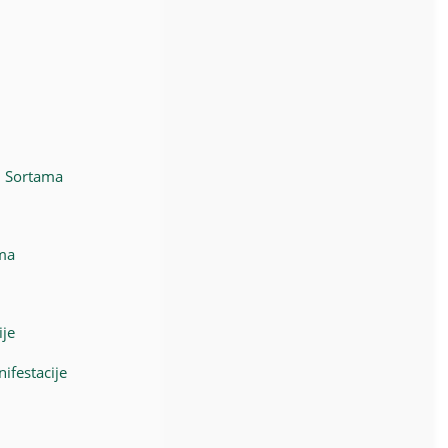
im Sortama
zma
ije
ifestacije