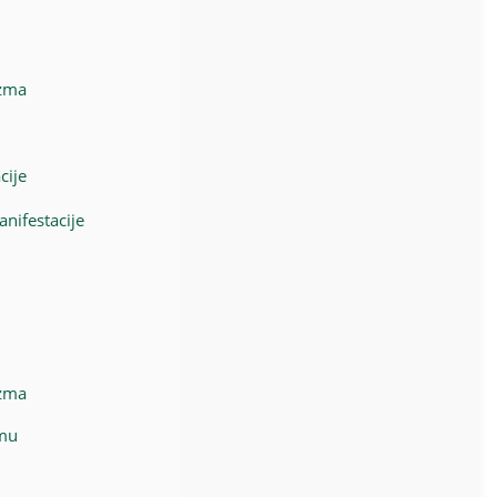
izma
cije
anifestacije
izma
zmu