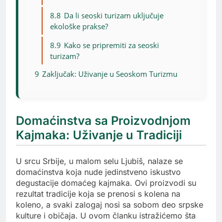
8.8
Da li seoski turizam uključuje
ekološke prakse?
8.9
Kako se pripremiti za seoski
turizam?
9
Zaključak: Uživanje u Seoskom Turizmu
Domaćinstva sa Proizvodnjom
Kajmaka: Uživanje u Tradiciji
U srcu Srbije, u malom selu Ljubiš, nalaze se
domaćinstva koja nude jedinstveno iskustvo
degustacije domaćeg kajmaka. Ovi proizvodi su
rezultat tradicije koja se prenosi s kolena na
koleno, a svaki zalogaj nosi sa sobom deo srpske
kulture i običaja. U ovom članku istražićemo šta