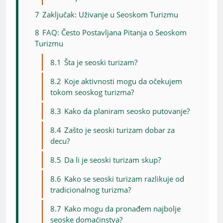
7
Zaključak: Uživanje u Seoskom Turizmu
8
FAQ: Često Postavljana Pitanja o Seoskom
Turizmu
8.1
Šta je seoski turizam?
8.2
Koje aktivnosti mogu da očekujem
tokom seoskog turizma?
8.3
Kako da planiram seosko putovanje?
8.4
Zašto je seoski turizam dobar za
decu?
8.5
Da li je seoski turizam skup?
8.6
Kako se seoski turizam razlikuje od
tradicionalnog turizma?
8.7
Kako mogu da pronađem najbolje
seoske domaćinstva?