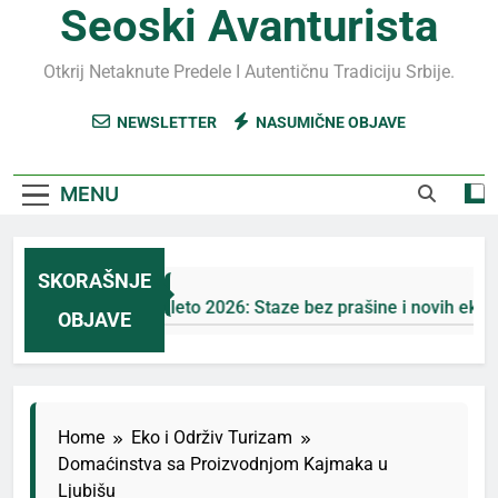
Seoski Avanturista
Otkrij Netaknute Predele I Autentičnu Tradiciju Srbije.
NEWSLETTER
NASUMIČNE OBJAVE
MENU
SKORAŠNJE
Jahorina leto 2026: Staze bez prašine i novih eko-taksi
OBJAVE
5 Дана Ago
Home
Eko i Održiv Turizam
Domaćinstva sa Proizvodnjom Kajmaka u
Ljubišu