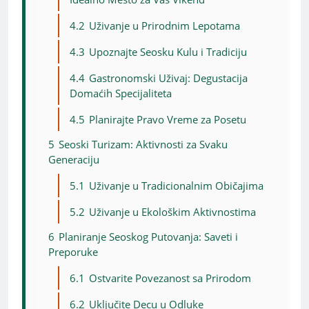
4.2
Uživanje u Prirodnim Lepotama
4.3
Upoznajte Seosku Kulu i Tradiciju
4.4
Gastronomski Uživaj: Degustacija
Domaćih Specijaliteta
4.5
Planirajte Pravo Vreme za Posetu
5
Seoski Turizam: Aktivnosti za Svaku
Generaciju
5.1
Uživanje u Tradicionalnim Običajima
5.2
Uživanje u Ekološkim Aktivnostima
6
Planiranje Seoskog Putovanja: Saveti i
Preporuke
6.1
Ostvarite Povezanost sa Prirodom
6.2
Uključite Decu u Odluke