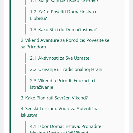
1.1
Šta je Kajmak i Kako se Pravi?
1.2
Zašto Posetiti Domaćinstva u
Ljubišu?
1.3
Kako Stići do Domaćinstava?
2
Vikend Avanture za Porodice: Povežite se
sa Prirodom
2.1
Aktivnosti za Sve Uzraste
2.2
Uživanje u Tradicionalnoj Hrani
2.3
Vikend u Prirodi: Edukacija i
Istraživanje
3
Kako Planirati Savršen Vikend?
4
Seoski Turizam: Vodič za Autentična
Iskustva
4.1
Izbor Domaćinstava: Pronađite
Idealno Mesto za Vaš Vikend