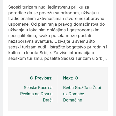
Seoski turizam nudi jedinstvenu priliku za
porodice da se povežu sa prirodom, uživaju u
tradicionalnim aktivnostima i stvore nezaboravne
uspomene. Od planiranja pravog domaćinstva do
uživanja u lokalnim običajima i gastronomskim
specijalitetima, svaka poseta može postati
nezaboravna avantura. Uživajte u svemu što
seoski turizam nudi i istražite bogatstvo prirodnih i
kulturnih lepota Srbije. Za više informacija o
seoskom turizmu, posetite Seoski Turizam u Srbiji.
Previous:
Next:
Кретање
Seoske Kuće sa
Berba Grožđa u Župi
Pećima na Drva u
uz Domaće
чланка
Drači
Domaćine