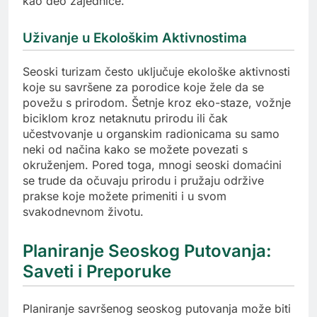
kao deo zajednice.
Uživanje u Ekološkim Aktivnostima
Seoski turizam često uključuje ekološke aktivnosti
koje su savršene za porodice koje žele da se
povežu s prirodom. Šetnje kroz eko-staze, vožnje
biciklom kroz netaknutu prirodu ili čak
učestvovanje u organskim radionicama su samo
neki od načina kako se možete povezati s
okruženjem. Pored toga, mnogi seoski domaćini
se trude da očuvaju prirodu i pružaju održive
prakse koje možete primeniti i u svom
svakodnevnom životu.
Planiranje Seoskog Putovanja:
Saveti i Preporuke
Planiranje savršenog seoskog putovanja može biti