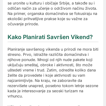
se uronite u kulturu i običaje Srbije, a takođe su i
odličan način za učenje o održivom načinu života.
Na primer, organska domaćinstva se fokusiraju na
ekološki prihvatljive prakse koje su važne za
očuvanje prirode.
Kako Planirati Savršen Vikend?
Planiranje savršenog vikenda u prirodi ne mora biti
stresno. Prvo, istražite različita domaćinstva i
njihove ponude. Mnogi od njih nude pakete koji
uključuju smeštaj, obroke i aktivnosti, što može
uštedeti vreme i trud. Zatim, odredite koliko dana
želite da provedete i koje aktivnosti su vam
najzanimljivije. Na kraju, ne zaboravite da
rezervišete unapred, posebno tokom letnje sezone
kada je interesovanje za seoski turizam na
vrhuncu.