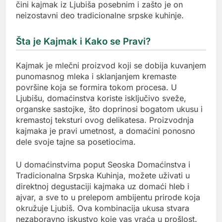
čini kajmak iz Ljubiša posebnim i zašto je on
neizostavni deo tradicionalne srpske kuhinje.
Šta je Kajmak i Kako se Pravi?
Kajmak je mlečni proizvod koji se dobija kuvanjem
punomasnog mleka i sklanjanjem kremaste
površine koja se formira tokom procesa. U
Ljubišu, domaćinstva koriste isključivo sveže,
organske sastojke, što doprinosi bogatom ukusu i
kremastoj teksturi ovog delikatesa. Proizvodnja
kajmaka je pravi umetnost, a domaćini ponosno
dele svoje tajne sa posetiocima.
U domaćinstvima poput Seoska Domaćinstva i
Tradicionalna Srpska Kuhinja, možete uživati u
direktnoj degustaciji kajmaka uz domaći hleb i
ajvar, a sve to u prelepom ambijentu prirode koja
okružuje Ljubiš. Ova kombinacija ukusa stvara
nezaboravno iskustvo koje vas vraća u prošlost.