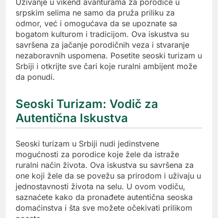
Uživanje u vikend avanturama za porodice u
srpskim selima ne samo da pruža priliku za
odmor, već i omogućava da se upoznate sa
bogatom kulturom i tradicijom. Ova iskustva su
savršena za jačanje porodičnih veza i stvaranje
nezaboravnih uspomena. Posetite seoski turizam u
Srbiji i otkrijte sve čari koje ruralni ambijent može
da ponudi.
Seoski Turizam: Vodič za
Autentična Iskustva
Seoski turizam u Srbiji nudi jedinstvene
mogućnosti za porodice koje žele da istraže
ruralni način života. Ova iskustva su savršena za
one koji žele da se povežu sa prirodom i uživaju u
jednostavnosti života na selu. U ovom vodiču,
saznaćete kako da pronađete autentična seoska
domaćinstva i šta sve možete očekivati prilikom