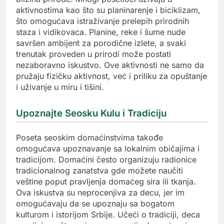
aktivnostima kao što su planinarenje i biciklizam,
što omogućava istraživanje prelepih prirodnih
staza i vidikovaca. Planine, reke i šume nude
savršen ambijent za porodične izlete, a svaki
trenutak proveden u prirodi može postati
nezaboravno iskustvo. Ove aktivnosti ne samo da
pružaju fizičku aktivnost, već i priliku za opuštanje
i uživanje u miru i tišini.
Upoznajte Seosku Kulu i Tradiciju
Poseta seoskim domaćinstvima takođe
omogućava upoznavanje sa lokalnim običajima i
tradicijom. Domaćini često organizuju radionice
tradicionalnog zanatstva gde možete naučiti
veštine poput pravljenja domaćeg sira ili tkanja.
Ova iskustva su neprocenjiva za decu, jer im
omogućavaju da se upoznaju sa bogatom
kulturom i istorijom Srbije. Učeći o tradiciji, deca