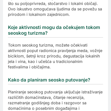
što su poljoprivreda, stočarstvo i lokalni običaji.
Ovo iskustvo omogućava ljudima da se povežu sa
prirodom i lokalnom zajednicom.
Koje aktivnosti mogu da očekujem tokom
seoskog turizma?
Tokom seoskog turizma, možete očekivati
aktivnosti poput radionica pravljenja meda, vožnje
biciklom, šetnji kroz prirodu, degustacija lokalnih
jela i vina, kao i učešća u tradicionalnim
festivalima i običajima.
Kako da planiram seosko putovanje?
Planiranje seoskog putovanja uključuje istraživanje
različitih domaćinstava, čitanje recenzija,
razmatranje godišnjeg doba i razgovor sa
domaćinima o posebnim događajima i