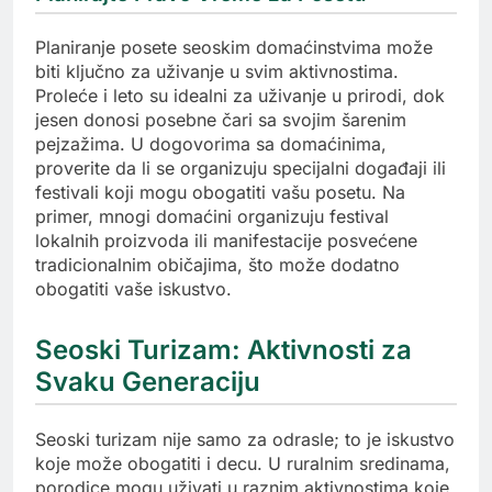
Planiranje posete seoskim domaćinstvima može
biti ključno za uživanje u svim aktivnostima.
Proleće i leto su idealni za uživanje u prirodi, dok
jesen donosi posebne čari sa svojim šarenim
pejzažima. U dogovorima sa domaćinima,
proverite da li se organizuju specijalni događaji ili
festivali koji mogu obogatiti vašu posetu. Na
primer, mnogi domaćini organizuju festival
lokalnih proizvoda ili manifestacije posvećene
tradicionalnim običajima, što može dodatno
obogatiti vaše iskustvo.
Seoski Turizam: Aktivnosti za
Svaku Generaciju
Seoski turizam nije samo za odrasle; to je iskustvo
koje može obogatiti i decu. U ruralnim sredinama,
porodice mogu uživati u raznim aktivnostima koje