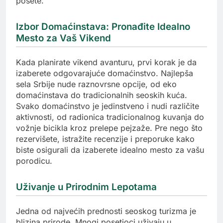
posete.
Izbor Domaćinstava: Pronađite Idealno
Mesto za Vaš Vikend
Kada planirate vikend avanturu, prvi korak je da
izaberete odgovarajuće domaćinstvo. Najlepša
sela Srbije nude raznovrsne opcije, od eko
domaćinstava do tradicionalnih seoskih kuća.
Svako domaćinstvo je jedinstveno i nudi različite
aktivnosti, od radionica tradicionalnog kuvanja do
vožnje bicikla kroz prelepe pejzaže. Pre nego što
rezervišete, istražite recenzije i preporuke kako
biste osigurali da izaberete idealno mesto za vašu
porodicu.
Uživanje u Prirodnim Lepotama
Jedna od najvećih prednosti seoskog turizma je
blizina prirode. Mnogi posetioci uživaju u