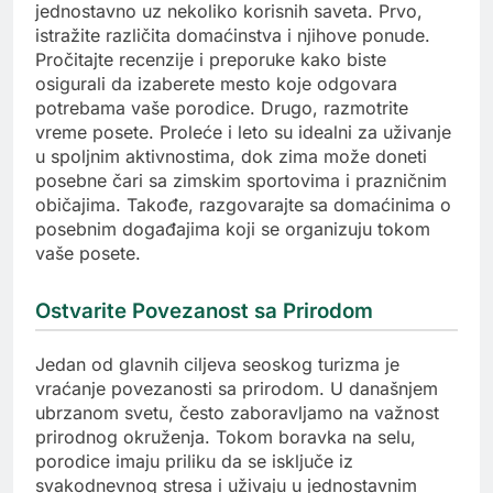
jednostavno uz nekoliko korisnih saveta. Prvo,
istražite različita domaćinstva i njihove ponude.
Pročitajte recenzije i preporuke kako biste
osigurali da izaberete mesto koje odgovara
potrebama vaše porodice. Drugo, razmotrite
vreme posete. Proleće i leto su idealni za uživanje
u spoljnim aktivnostima, dok zima može doneti
posebne čari sa zimskim sportovima i prazničnim
običajima. Takođe, razgovarajte sa domaćinima o
posebnim događajima koji se organizuju tokom
vaše posete.
Ostvarite Povezanost sa Prirodom
Jedan od glavnih ciljeva seoskog turizma je
vraćanje povezanosti sa prirodom. U današnjem
ubrzanom svetu, često zaboravljamo na važnost
prirodnog okruženja. Tokom boravka na selu,
porodice imaju priliku da se isključe iz
svakodnevnog stresa i uživaju u jednostavnim