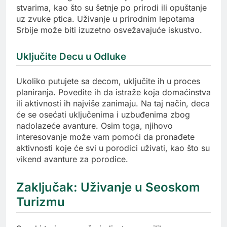
stvarima, kao što su šetnje po prirodi ili opuštanje
uz zvuke ptica. Uživanje u prirodnim lepotama
Srbije može biti izuzetno osvežavajuće iskustvo.
Uključite Decu u Odluke
Ukoliko putujete sa decom, uključite ih u proces
planiranja. Povedite ih da istraže koja domaćinstva
ili aktivnosti ih najviše zanimaju. Na taj način, deca
će se osećati uključenima i uzbuđenima zbog
nadolazeće avanture. Osim toga, njihovo
interesovanje može vam pomoći da pronađete
aktivnosti koje će svi u porodici uživati, kao što su
vikend avanture za porodice.
Zaključak: Uživanje u Seoskom
Turizmu