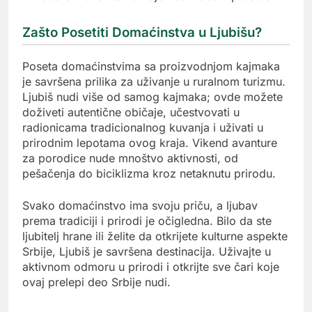
Zašto Posetiti Domaćinstva u Ljubišu?
Poseta domaćinstvima sa proizvodnjom kajmaka
je savršena prilika za uživanje u ruralnom turizmu.
Ljubiš nudi više od samog kajmaka; ovde možete
doživeti autentične običaje, učestvovati u
radionicama tradicionalnog kuvanja i uživati u
prirodnim lepotama ovog kraja. Vikend avanture
za porodice nude mnoštvo aktivnosti, od
pešačenja do biciklizma kroz netaknutu prirodu.
Svako domaćinstvo ima svoju priču, a ljubav
prema tradiciji i prirodi je očigledna. Bilo da ste
ljubitelj hrane ili želite da otkrijete kulturne aspekte
Srbije, Ljubiš je savršena destinacija. Uživajte u
aktivnom odmoru u prirodi i otkrijte sve čari koje
ovaj prelepi deo Srbije nudi.