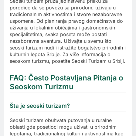
Seoski turizam pruža jedinstvenu priliku za
porodice da se povežu sa prirodom, uživaju u
tradicionalnim aktivnostima i stvore nezaboravne
uspomene. Od planiranja pravog domaćinstva do
uživanja u lokalnim običajima i gastronomskim
specijalitetima, svaka poseta može postati
nezaboravna avantura. Uživajte u svemu što
seoski turizam nudi i istražite bogatstvo prirodnih i
kulturnih lepota Srbije. Za više informacija o
seoskom turizmu, posetite Seoski Turizam u Srbiji.
FAQ: Često Postavljana Pitanja o
Seoskom Turizmu
Šta je seoski turizam?
Seoski turizam obuhvata putovanja u ruralne
oblasti gde posetioci mogu uživati u prirodnim
lepotama, tradicionalnoj kulturi i aktivnostima kao