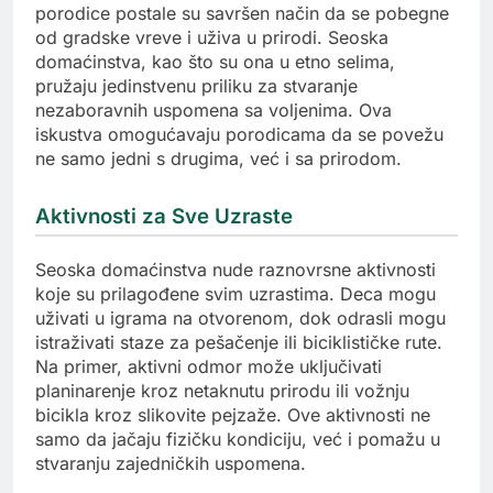
porodice postale su savršen način da se pobegne
od gradske vreve i uživa u prirodi. Seoska
domaćinstva, kao što su ona u etno selima,
pružaju jedinstvenu priliku za stvaranje
nezaboravnih uspomena sa voljenima. Ova
iskustva omogućavaju porodicama da se povežu
ne samo jedni s drugima, već i sa prirodom.
Aktivnosti za Sve Uzraste
Seoska domaćinstva nude raznovrsne aktivnosti
koje su prilagođene svim uzrastima. Deca mogu
uživati u igrama na otvorenom, dok odrasli mogu
istraživati staze za pešačenje ili biciklističke rute.
Na primer, aktivni odmor može uključivati
planinarenje kroz netaknutu prirodu ili vožnju
bicikla kroz slikovite pejzaže. Ove aktivnosti ne
samo da jačaju fizičku kondiciju, već i pomažu u
stvaranju zajedničkih uspomena.