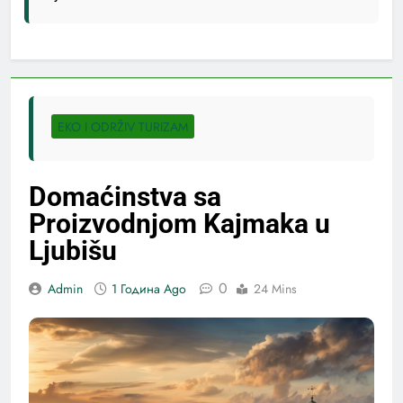
EKO I ODRŽIV TURIZAM
Domaćinstva sa
Proizvodnjom Kajmaka u
Ljubišu
0
Admin
1 Година Ago
24 Mins