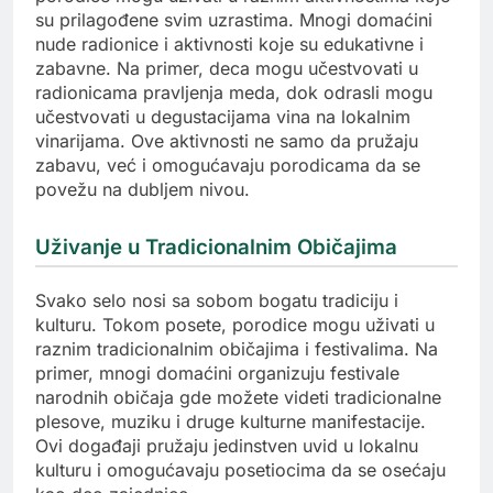
su prilagođene svim uzrastima. Mnogi domaćini
nude radionice i aktivnosti koje su edukativne i
zabavne. Na primer, deca mogu učestvovati u
radionicama pravljenja meda, dok odrasli mogu
učestvovati u degustacijama vina na lokalnim
vinarijama. Ove aktivnosti ne samo da pružaju
zabavu, već i omogućavaju porodicama da se
povežu na dubljem nivou.
Uživanje u Tradicionalnim Običajima
Svako selo nosi sa sobom bogatu tradiciju i
kulturu. Tokom posete, porodice mogu uživati u
raznim tradicionalnim običajima i festivalima. Na
primer, mnogi domaćini organizuju festivale
narodnih običaja gde možete videti tradicionalne
plesove, muziku i druge kulturne manifestacije.
Ovi događaji pružaju jedinstven uvid u lokalnu
kulturu i omogućavaju posetiocima da se osećaju