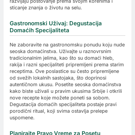
razvijaju poštovanje prema svojim korenima i
sticanje znanja o životu na selu.
Gastronomski Uživaj: Degustacija
Domaćih Specijaliteta
Ne zaboravite na gastronomsku ponudu koju nude
seoska domaćinstva. Uživajte u raznovrsnim
tradicionalnim jelima, kao što su domaći hleb,
rakija i razni specijaliteti pripremljeni prema starim
receptima. Ove poslastice su često pripremljene
od svežih lokalnih sastojaka, što doprinosi
autentičnom ukusu. Posetite seoska domaćinstva
kako biste uživali u pravim ukusima Srbije i otkrili
nove recepte koje možete poneti sa sobom.
Degustacija domaćih specijaliteta postaje pravi
porodični ritual, koji svima ostavlja prelepe
uspomene.
Planirajte Pravo Vreme za Posetu