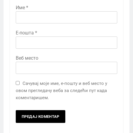
Име
*
Е-пошта
*
Веб место
Сачувај моје име, е-пошту и веб место у
овом прегледачу веба за следећи пут када
коментаришем.