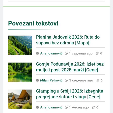
Povezani tekstovi
Planina Jadovnik 2026: Ruta do
supova bez odrona [Mapa]
Ana Jovanović
1 седмица ago
0
Gornje Podunavlje 2026: Izlet bez
mulja i post-2025 marži [Cene]
Milan Petrović
3 седмице ago
0
Glamping u Srbiji 2026: Izbegnite
pregrejane šatore i vlagu [Cene]
Ana Jovanović
1 месец ago
0