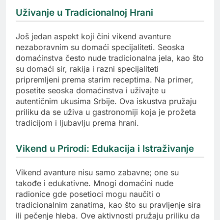
Uživanje u Tradicionalnoj Hrani
Još jedan aspekt koji čini vikend avanture
nezaboravnim su domaći specijaliteti. Seoska
domaćinstva često nude tradicionalna jela, kao što
su domaći sir, rakija i razni specijaliteti
pripremljeni prema starim receptima. Na primer,
posetite seoska domaćinstva i uživajte u
autentičnim ukusima Srbije. Ova iskustva pružaju
priliku da se uživa u gastronomiji koja je prožeta
tradicijom i ljubavlju prema hrani.
Vikend u Prirodi: Edukacija i Istraživanje
Vikend avanture nisu samo zabavne; one su
takođe i edukativne. Mnogi domaćini nude
radionice gde posetioci mogu naučiti o
tradicionalnim zanatima, kao što su pravljenje sira
ili pečenje hleba. Ove aktivnosti pružaju priliku da