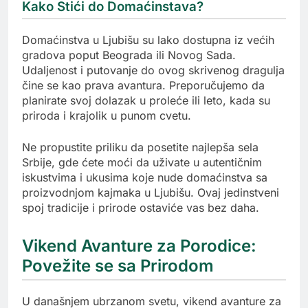
Kako Stići do Domaćinstava?
Domaćinstva u Ljubišu su lako dostupna iz većih
gradova poput Beograda ili Novog Sada.
Udaljenost i putovanje do ovog skrivenog dragulja
čine se kao prava avantura. Preporučujemo da
planirate svoj dolazak u proleće ili leto, kada su
priroda i krajolik u punom cvetu.
Ne propustite priliku da posetite najlepša sela
Srbije, gde ćete moći da uživate u autentičnim
iskustvima i ukusima koje nude domaćinstva sa
proizvodnjom kajmaka u Ljubišu. Ovaj jedinstveni
spoj tradicije i prirode ostaviće vas bez daha.
Vikend Avanture za Porodice:
Povežite se sa Prirodom
U današnjem ubrzanom svetu, vikend avanture za