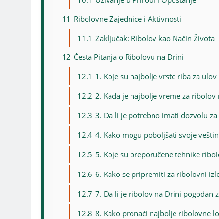
10.1
Uživanje u Prirodi i Opuštanje
11
Ribolovne Zajednice i Aktivnosti
11.1
Zaključak: Ribolov kao Način Života
12
Česta Pitanja o Ribolovu na Drini
12.1
1. Koje su najbolje vrste riba za ulov
12.2
2. Kada je najbolje vreme za ribolov 
12.3
3. Da li je potrebno imati dozvolu za
12.4
4. Kako mogu poboljšati svoje veštin
12.5
5. Koje su preporučene tehnike ribol
12.6
6. Kako se pripremiti za ribolovni izl
12.7
7. Da li je ribolov na Drini pogodan 
12.8
8. Kako pronaći najbolje ribolovne lo