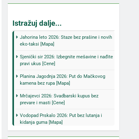
Istražuj dalje...
Jahorina leto 2026: Staze bez prašine i novih
eko-taksi [Mapa]
Sjenički sir 2026: Izbegnite mešavine i nađite
pravi ukus [Cene]
Planina Jagodnja 2026: Put do Mačkovog
kamena bez rupa [Mapa]
Mrčajevci 2026: Svadbarski kupus bez
prevare i masti [Cene]
Vodopad Prskalo 2026: Put bez lutanja i
kidanja guma [Mapa]