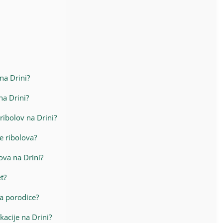
 na Drini?
na Drini?
 ribolov na Drini?
e ribolova?
ova na Drini?
et?
za porodice?
kacije na Drini?