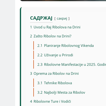
САДРЖАЈ
сакриј
1
Uvod u Raj Ribolova na Drini
2
Zašto Ribolov na Drini?
2.1
Planiranje Ribolovnog Vikenda
2.2
Uživanje u Prirodi
2.3
Ribolovne Manifestacije u 2025. Godi
3
Oprema za Ribolov na Drini
3.1
Tehnike Ribolova
3.2
Najbolji Mesta za Ribolov
4
Ribolovne Ture i Vodiči