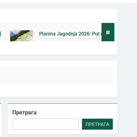
Planina Jagodnja 2026: Put do Mačkovog kamena bez rupa [M
6 Дана Ago
Претрага
ПРЕТРАГА