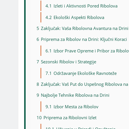
4.1
Izleti i Aktivnosti Pored Ribolova
4.2
Ekološki Aspekti Ribolova
5
Zaključak: Vaša Ribolovna Avantura na Drini
6
Priprema za Ribolov na Drini: Ključni Koraci
6.1
Izbor Prave Opreme i Pribor za Ribolo
7
Sezonski Ribolov i Strategije
7.1
Održavanje Ekološke Ravnoteže
8
Zaključak: Vaš Put do Uspešnog Ribolova na 
9
Najbolje Tehnike Ribolova na Drini
9.1
Izbor Mesta za Ribolov
10
Priprema za Ribolovni Izlet