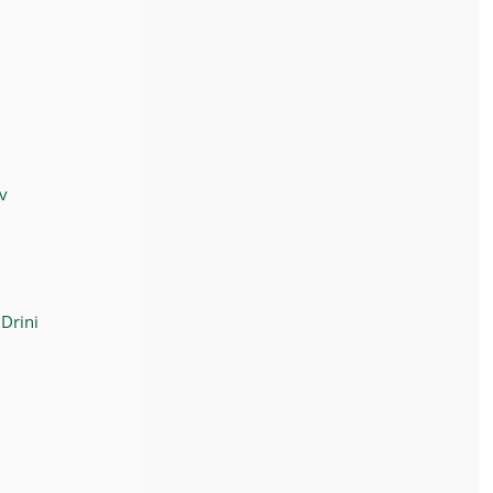
v
Drini