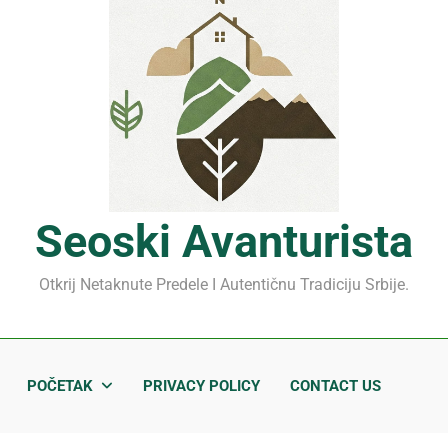
Mrčajevci 2026: Svadbar
Jahorina leto 2026: Staze
Sjenički sir 2026: Izbegnit
Planina Jagodnja 2026: Put 
Mrčajevci 2026: Svadbar
Seoski Avanturista
Otkrij Netaknute Predele I Autentičnu Tradiciju Srbije.
POČETAK
PRIVACY POLICY
CONTACT US