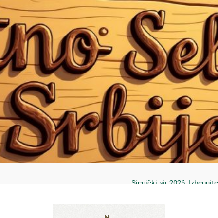
Mrčajevci 2026: Svadbar
Jahorina leto 2026: Staze
Sjenički sir 2026: Izbegnit
Planina Jagodnja 2026: Put 