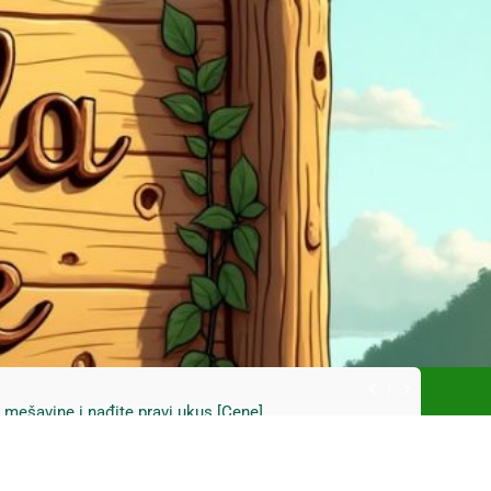
ski kupus bez prevare i masti [Cene]
 bez prašine i novih eko-taksi [Mapa]
e mešavine i nađite pravi ukus [Cene]
do Mačkovog kamena bez rupa [Mapa]