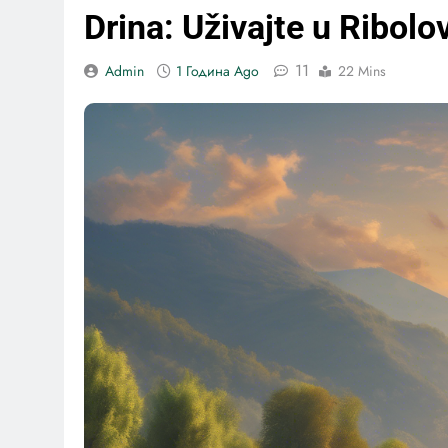
Drina: Uživajte u Ribolo
11
Admin
1 Година Ago
22 Mins