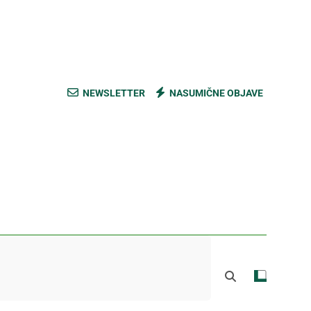
ski kupus bez prevare i masti [Cene]
 bez prašine i novih eko-taksi [Mapa]
e mešavine i nađite pravi ukus [Cene]
NEWSLETTER
NASUMIČNE OBJAVE
do Mačkovog kamena bez rupa [Mapa]
ski kupus bez prevare i masti [Cene]