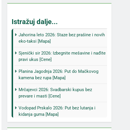
Istražuj dalje...
Jahorina leto 2026: Staze bez prašine i novih
eko-taksi [Mapa]
Sjenički sir 2026: Izbegnite mešavine i nađite
pravi ukus [Cene]
Planina Jagodnja 2026: Put do Mačkovog
kamena bez rupa [Mapa]
Mrčajevci 2026: Svadbarski kupus bez
prevare i masti [Cene]
Vodopad Prskalo 2026: Put bez lutanja i
kidanja guma [Mapa]