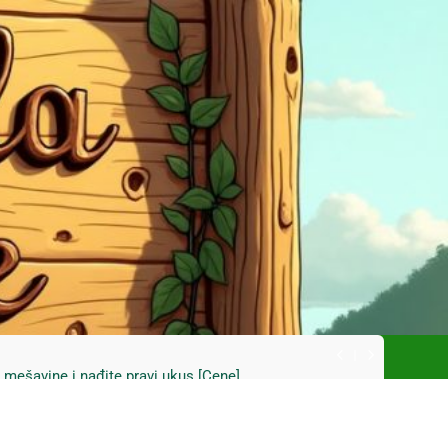
ski kupus bez prevare i masti [Cene]
 bez prašine i novih eko-taksi [Mapa]
e mešavine i nađite pravi ukus [Cene]
do Mačkovog kamena bez rupa [Mapa]