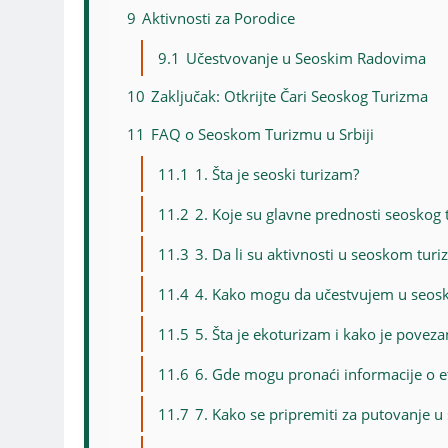
9
Aktivnosti za Porodice
9.1
Učestvovanje u Seoskim Radovima
10
Zaključak: Otkrijte Čari Seoskog Turizma
11
FAQ o Seoskom Turizmu u Srbiji
11.1
1. Šta je seoski turizam?
11.2
2. Koje su glavne prednosti seoskog 
11.3
3. Da li su aktivnosti u seoskom tu
11.4
4. Kako mogu da učestvujem u seos
11.5
5. Šta je ekoturizam i kako je pove
11.6
6. Gde mogu pronaći informacije o et
11.7
7. Kako se pripremiti za putovanje u