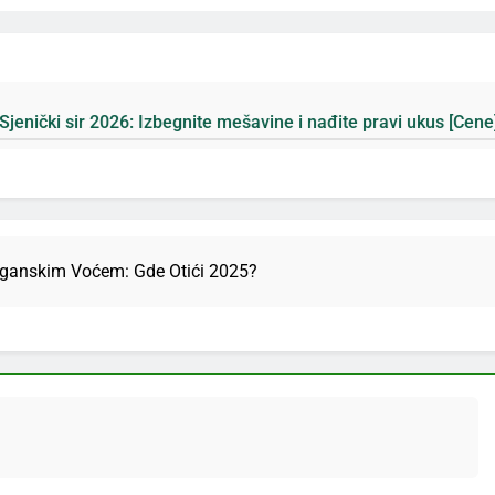
egnite mešavine i nađite pravi ukus [Cene]
Plan
5 Дан
rganskim Voćem: Gde Otići 2025?