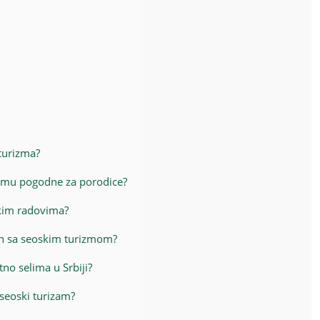
turizma?
rizmu pogodne za porodice?
kim radovima?
zan sa seoskim turizmom?
no selima u Srbiji?
 seoski turizam?