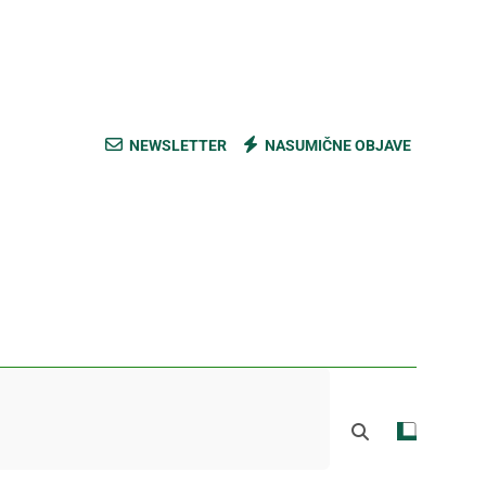
ski kupus bez prevare i masti [Cene]
 bez prašine i novih eko-taksi [Mapa]
e mešavine i nađite pravi ukus [Cene]
NEWSLETTER
NASUMIČNE OBJAVE
do Mačkovog kamena bez rupa [Mapa]
ski kupus bez prevare i masti [Cene]