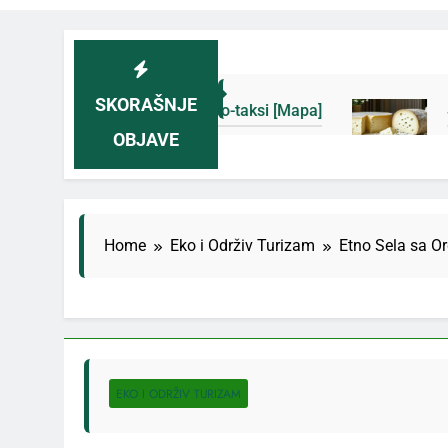
SKORAŠNJE
 novih eko-taksi [Mapa]
Sjenički sir 2026: Izb
OBJAVE
5 Дана Ago
Home
Eko i Održiv Turizam
Etno Sela sa O
EKO I ODRŽIV TURIZAM