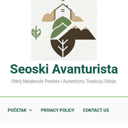
Mrčajevci 2026: Svadbar
Jahorina leto 2026: Staze
Sjenički sir 2026: Izbegnit
Planina Jagodnja 2026: Put 
Mrčajevci 2026: Svadbar
Seoski Avanturista
Otkrij Netaknute Predele I Autentičnu Tradiciju Srbije.
POČETAK
PRIVACY POLICY
CONTACT US