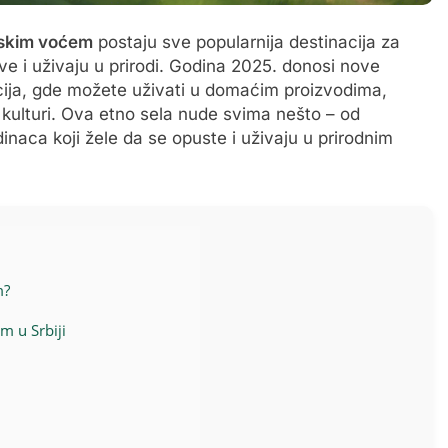
skim voćem
postaju sve popularnija destinacija za
e i uživaju u prirodi. Godina 2025. donosi nove
cija, gde možete uživati u domaćim proizvodima,
j kulturi. Ova etno sela nude svima nešto – od
inaca koji žele da se opuste i uživaju u prirodnim
m?
m u Srbiji