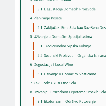
3.1
Degustacija Domaćih Proizvoda
4
Planiranje Posete
4.1
Zaključak: Etno Sela kao Savršena Dest
5
Uživanje u Domaćim Specijalitetima
5.1
Tradicionalna Srpska Kuhinja
5.2
Sezonski Proizvodi i Organska Ishrana
6
Degustacije i Local Wine
6.1
Uživanje u Domaćim Slasticama
7
Zaključak: Ukusi Etno Sela
8
Uživanje u Prirodnim Lepotama Srpskih Sela
8.1
Ekoturizam i Održivo Putovanje