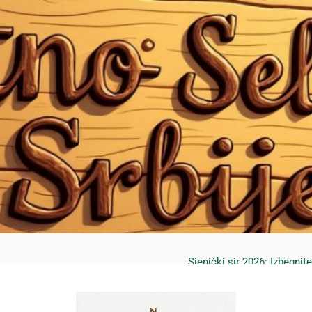
Mrčajevci 2026: Svadbar
Jahorina leto 2026: Staze
Sjenički sir 2026: Izbegnit
Planina Jagodnja 2026: Put 