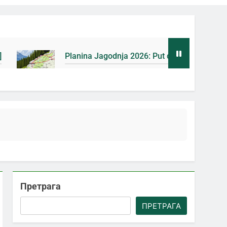
ina Jagodnja 2026: Put do Mačkovog kamena bez rupa [Mapa]
а Ago
Претрага
ПРЕТРАГА