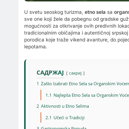
U svetu seoskog turizma,
etno sela
sa
organ
sve one koji žele da pobegnu od gradske gužv
mogućnosti za otkrivanje ovih predivnih loka
tradicionalnim običajima i autentičnoj srpsko
porodica koje traže vikend avanture, do pojed
lepotama.
САДРЖАЈ
сакриј
1
Zašto Izabrati Etno Sela sa Organskim Voće
1.1
Najlepša Etno Sela sa Organskim Voće
2
Aktivnosti u Etno Selima
2.1
Učeći o Tradiciji
3
Gastronomska Ponuda