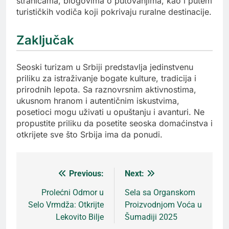
stranicama, blogovima o putovanjima, kao i putem
turističkih vodiča koji pokrivaju ruralne destinacije.
Zaključak
Seoski turizam u Srbiji predstavlja jedinstvenu
priliku za istraživanje bogate kulture, tradicija i
prirodnih lepota. Sa raznovrsnim aktivnostima,
ukusnom hranom i autentičnim iskustvima,
posetioci mogu uživati u opuštanju i avanturi. Ne
propustite priliku da posetite seoska domaćinstva i
otkrijete sve što Srbija ima da ponudi.
Previous:
Next:
Кретање
Prolećni Odmor u
Sela sa Organskom
Selo Vrmdža: Otkrijte
Proizvodnjom Voća u
чланка
Lekovito Bilje
Šumadiji 2025