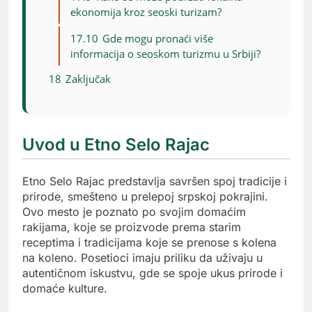
ekonomija kroz seoski turizam?
17.10
Gde mogu pronaći više
informacija o seoskom turizmu u Srbiji?
18
Zaključak
Uvod u Etno Selo Rajac
Etno Selo Rajac predstavlja savršen spoj tradicije i
prirode, smešteno u prelepoj srpskoj pokrajini.
Ovo mesto je poznato po svojim domaćim
rakijama, koje se proizvode prema starim
receptima i tradicijama koje se prenose s kolena
na koleno. Posetioci imaju priliku da uživaju u
autentičnom iskustvu, gde se spoje ukus prirode i
domaće kulture.