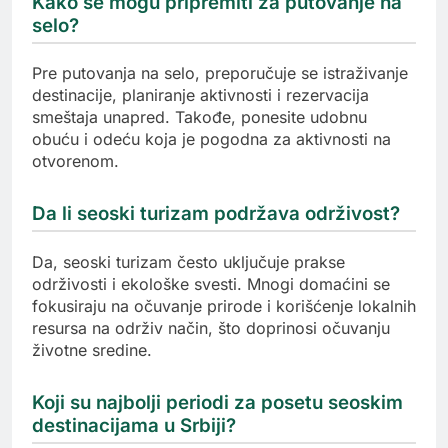
Kako se mogu pripremiti za putovanje na
selo?
Pre putovanja na selo, preporučuje se istraživanje
destinacije, planiranje aktivnosti i rezervacija
smeštaja unapred. Takođe, ponesite udobnu
obuću i odeću koja je pogodna za aktivnosti na
otvorenom.
Da li seoski turizam podržava održivost?
Da, seoski turizam često uključuje prakse
održivosti i ekološke svesti. Mnogi domaćini se
fokusiraju na očuvanje prirode i korišćenje lokalnih
resursa na održiv način, što doprinosi očuvanju
životne sredine.
Koji su najbolji periodi za posetu seoskim
destinacijama u Srbiji?