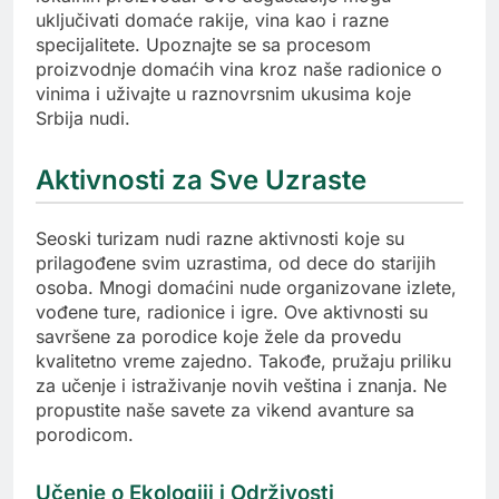
uključivati domaće rakije, vina kao i razne
specijalitete. Upoznajte se sa procesom
proizvodnje domaćih vina kroz naše radionice o
vinima i uživajte u raznovrsnim ukusima koje
Srbija nudi.
Aktivnosti za Sve Uzraste
Seoski turizam nudi razne aktivnosti koje su
prilagođene svim uzrastima, od dece do starijih
osoba. Mnogi domaćini nude organizovane izlete,
vođene ture, radionice i igre. Ove aktivnosti su
savršene za porodice koje žele da provedu
kvalitetno vreme zajedno. Takođe, pružaju priliku
za učenje i istraživanje novih veština i znanja. Ne
propustite naše savete za vikend avanture sa
porodicom.
Učenje o Ekologiji i Održivosti