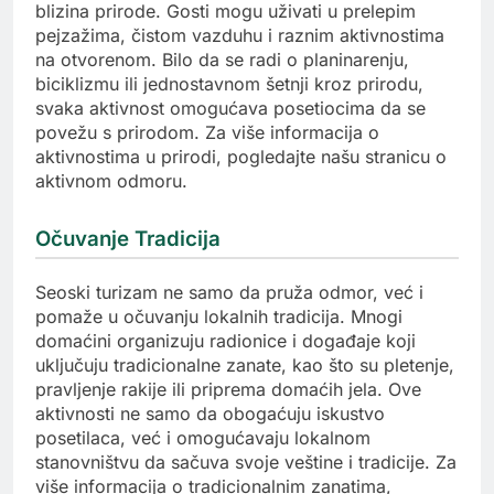
blizina prirode. Gosti mogu uživati u prelepim
pejzažima, čistom vazduhu i raznim aktivnostima
na otvorenom. Bilo da se radi o planinarenju,
biciklizmu ili jednostavnom šetnji kroz prirodu,
svaka aktivnost omogućava posetiocima da se
povežu s prirodom. Za više informacija o
aktivnostima u prirodi, pogledajte našu stranicu o
aktivnom odmoru.
Očuvanje Tradicija
Seoski turizam ne samo da pruža odmor, već i
pomaže u očuvanju lokalnih tradicija. Mnogi
domaćini organizuju radionice i događaje koji
uključuju tradicionalne zanate, kao što su pletenje,
pravljenje rakije ili priprema domaćih jela. Ove
aktivnosti ne samo da obogaćuju iskustvo
posetilaca, već i omogućavaju lokalnom
stanovništvu da sačuva svoje veštine i tradicije. Za
više informacija o tradicionalnim zanatima,