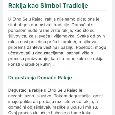
Rakija kao Simbol Tradicije
U Etno Selu Rajac, rakija nije samo piće; ona je
simbol gostoprimstva i tradicije. Domaćini s
ponosom nude razne vrste rakija, kao što su
šljivovica, kajsijevača i viljamovka. Svaka od ovih
rakija nosi posebnu priču i karakter, a njihova
priprema zahteva veštinu i pažnju. Posetioci mogu
učestvovati u degustacijama i saznati više o
procesu proizvodnje, kao i o tome kako se rakija
koristi u srpskoj kuhinji.
Degustacija Domaće Rakije
Degustacija rakije u Etno Selu Rajac je
nezaobilazno iskustvo. Tokom degustacije, gosti
imaju priliku da probaju različite vrste rakija, a
domaćini objašnjavaju razlike u ukusu i mirisu.
Ovaj proces uključuje i učenje o tome kako