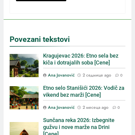
Povezani tekstovi
Kragujevac 2026: Etno sela bez
kiča i dotrajalih soba [Cene]
Ana Jovanović
2 седмице ago
0
Etno selo Stanišići 2026: Vodič za
vikend bez marži [Cene]
Ana Jovanović
2 месеца ago
0
Sunčana reka 2026: Izbegnite
gužvu i nove marže na Drini
[Cene]