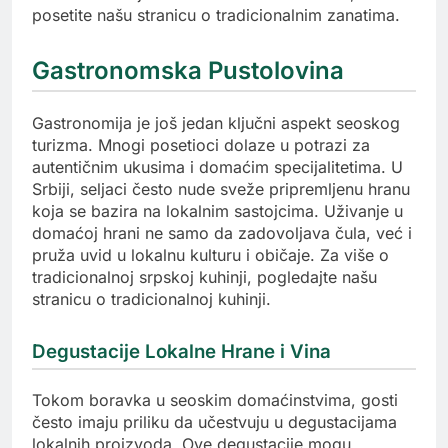
posetite našu stranicu o tradicionalnim zanatima.
Gastronomska Pustolovina
Gastronomija je još jedan ključni aspekt seoskog
turizma. Mnogi posetioci dolaze u potrazi za
autentičnim ukusima i domaćim specijalitetima. U
Srbiji, seljaci često nude sveže pripremljenu hranu
koja se bazira na lokalnim sastojcima. Uživanje u
domaćoj hrani ne samo da zadovoljava čula, već i
pruža uvid u lokalnu kulturu i običaje. Za više o
tradicionalnoj srpskoj kuhinji, pogledajte našu
stranicu o tradicionalnoj kuhinji.
Degustacije Lokalne Hrane i Vina
Tokom boravka u seoskim domaćinstvima, gosti
često imaju priliku da učestvuju u degustacijama
lokalnih proizvoda. Ove degustacije mogu