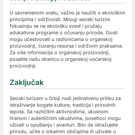
U savremenom svetu, važno je naučiti o ekološkim
principima i održivosti. Mnogi seoski turizmi
fokusiraju se na ekološku svest i pružaju
edukativne programe o očuvanju prirode. Gosti
mogu učestvovati u radionicama o organskoj
proizvodnji, čuvanju resursa i održivim praksama.
Za više informacija o organskoj proizvodnji,
posetite našu stranicu o organskoj voćarskoj
proizvodnji.
Zaključak
Seoski turizam u Srbiji nudi jedinstvenu priliku za
istraživanje bogate kulture, tradicija i prirodnih
lepota. Sa različitim aktivnostima, ukusnom
hranom i autentičnim iskustvima, posetioci mogu
uživati u opuštanju i avanturi. Bilo da istražujete
prirodu, učite o lokalnim običajima ili uživate u