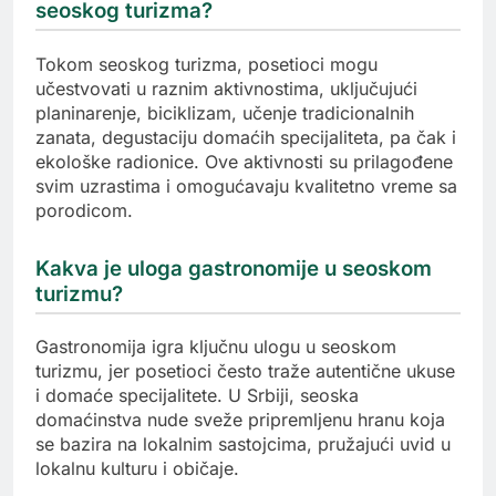
seoskog turizma?
Tokom seoskog turizma, posetioci mogu
učestvovati u raznim aktivnostima, uključujući
planinarenje, biciklizam, učenje tradicionalnih
zanata, degustaciju domaćih specijaliteta, pa čak i
ekološke radionice. Ove aktivnosti su prilagođene
svim uzrastima i omogućavaju kvalitetno vreme sa
porodicom.
Kakva je uloga gastronomije u seoskom
turizmu?
Gastronomija igra ključnu ulogu u seoskom
turizmu, jer posetioci često traže autentične ukuse
i domaće specijalitete. U Srbiji, seoska
domaćinstva nude sveže pripremljenu hranu koja
se bazira na lokalnim sastojcima, pružajući uvid u
lokalnu kulturu i običaje.