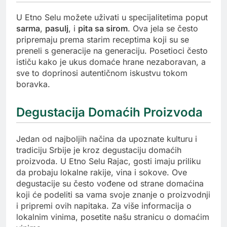
U Etno Selu možete uživati u specijalitetima poput
sarma
,
pasulj
, i
pita sa sirom
. Ova jela se često
pripremaju prema starim receptima koji su se
preneli s generacije na generaciju. Posetioci često
ističu kako je ukus domaće hrane nezaboravan, a
sve to doprinosi autentičnom iskustvu tokom
boravka.
Degustacija Domaćih Proizvoda
Jedan od najboljih načina da upoznate kulturu i
tradiciju Srbije je kroz degustaciju domaćih
proizvoda. U Etno Selu Rajac, gosti imaju priliku
da probaju lokalne rakije, vina i sokove. Ove
degustacije su često vođene od strane domaćina
koji će podeliti sa vama svoje znanje o proizvodnji
i pripremi ovih napitaka. Za više informacija o
lokalnim vinima, posetite našu stranicu o domaćim