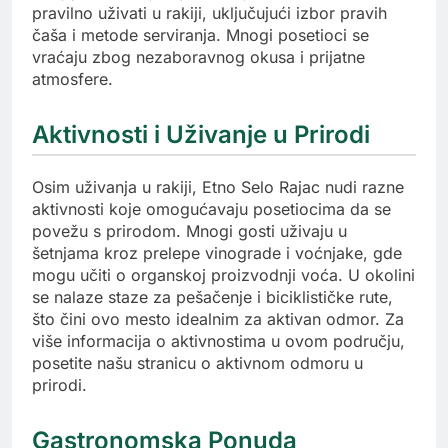
pravilno uživati u rakiji, uključujući izbor pravih
čaša i metode serviranja. Mnogi posetioci se
vraćaju zbog nezaboravnog okusa i prijatne
atmosfere.
Aktivnosti i Uživanje u Prirodi
Osim uživanja u rakiji, Etno Selo Rajac nudi razne
aktivnosti koje omogućavaju posetiocima da se
povežu s prirodom. Mnogi gosti uživaju u
šetnjama kroz prelepe vinograde i voćnjake, gde
mogu učiti o organskoj proizvodnji voća. U okolini
se nalaze staze za pešačenje i biciklističke rute,
što čini ovo mesto idealnim za aktivan odmor. Za
više informacija o aktivnostima u ovom području,
posetite našu stranicu o aktivnom odmoru u
prirodi.
Gastronomska Ponuda