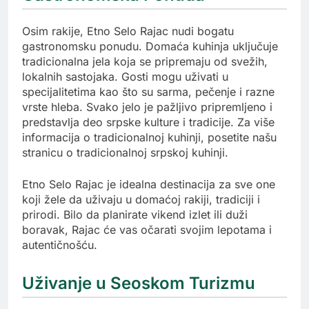
Osim rakije, Etno Selo Rajac nudi bogatu
gastronomsku ponudu. Domaća kuhinja uključuje
tradicionalna jela koja se pripremaju od svežih,
lokalnih sastojaka. Gosti mogu uživati u
specijalitetima kao što su sarma, pečenje i razne
vrste hleba. Svako jelo je pažljivo pripremljeno i
predstavlja deo srpske kulture i tradicije. Za više
informacija o tradicionalnoj kuhinji, posetite našu
stranicu o tradicionalnoj srpskoj kuhinji.
Etno Selo Rajac je idealna destinacija za sve one
koji žele da uživaju u domaćoj rakiji, tradiciji i
prirodi. Bilo da planirate vikend izlet ili duži
boravak, Rajac će vas očarati svojim lepotama i
autentičnošću.
Uživanje u Seoskom Turizmu