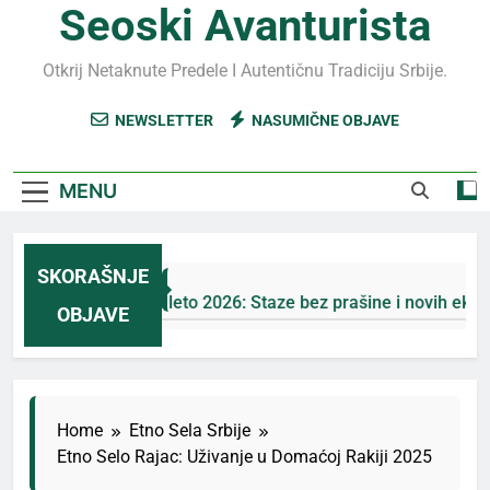
Seoski Avanturista
Otkrij Netaknute Predele I Autentičnu Tradiciju Srbije.
NEWSLETTER
NASUMIČNE OBJAVE
MENU
SKORAŠNJE
Jahorina leto 2026: Staze bez prašine i novih eko-taksi
OBJAVE
3 Дана Ago
Home
Etno Sela Srbije
Etno Selo Rajac: Uživanje u Domaćoj Rakiji 2025