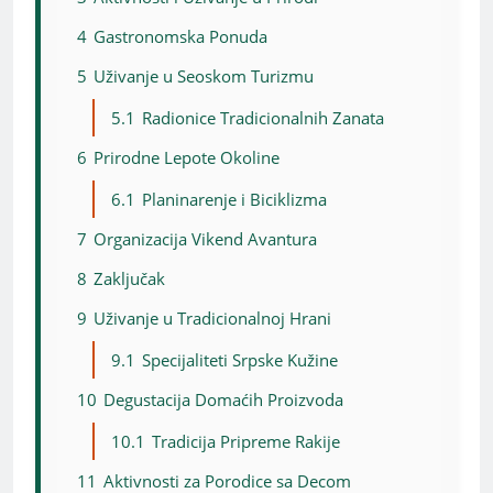
4
Gastronomska Ponuda
5
Uživanje u Seoskom Turizmu
5.1
Radionice Tradicionalnih Zanata
6
Prirodne Lepote Okoline
6.1
Planinarenje i Biciklizma
7
Organizacija Vikend Avantura
8
Zaključak
9
Uživanje u Tradicionalnoj Hrani
9.1
Specijaliteti Srpske Kužine
10
Degustacija Domaćih Proizvoda
10.1
Tradicija Pripreme Rakije
11
Aktivnosti za Porodice sa Decom