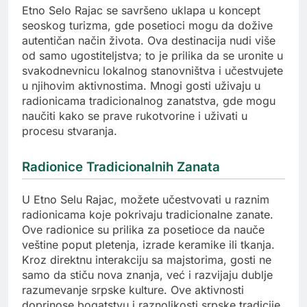
Etno Selo Rajac se savršeno uklapa u koncept
seoskog turizma, gde posetioci mogu da dožive
autentičan način života. Ova destinacija nudi više
od samo ugostiteljstva; to je prilika da se uronite u
svakodnevnicu lokalnog stanovništva i učestvujete
u njihovim aktivnostima. Mnogi gosti uživaju u
radionicama tradicionalnog zanatstva, gde mogu
naučiti kako se prave rukotvorine i uživati u
procesu stvaranja.
Radionice Tradicionalnih Zanata
U Etno Selu Rajac, možete učestvovati u raznim
radionicama koje pokrivaju tradicionalne zanate.
Ove radionice su prilika za posetioce da nauče
veštine poput pletenja, izrade keramike ili tkanja.
Kroz direktnu interakciju sa majstorima, gosti ne
samo da stiču nova znanja, već i razvijaju dublje
razumevanje srpske kulture. Ove aktivnosti
doprinose bogatstvu i raznolikosti srpske tradicije.