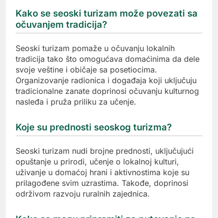
Kako se seoski turizam može povezati sa
očuvanjem tradicija?
Seoski turizam pomaže u očuvanju lokalnih
tradicija tako što omogućava domaćinima da dele
svoje veštine i običaje sa posetiocima.
Organizovanje radionica i događaja koji uključuju
tradicionalne zanate doprinosi očuvanju kulturnog
nasleđa i pruža priliku za učenje.
Koje su prednosti seoskog turizma?
Seoski turizam nudi brojne prednosti, uključujući
opuštanje u prirodi, učenje o lokalnoj kulturi,
uživanje u domaćoj hrani i aktivnostima koje su
prilagođene svim uzrastima. Takođe, doprinosi
održivom razvoju ruralnih zajednica.