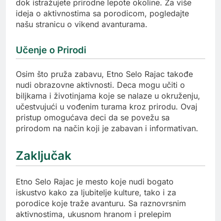
dok istražujete prirodne lepote okoline. Za više
ideja o aktivnostima sa porodicom, pogledajte
našu stranicu o vikend avanturama.
Učenje o Prirodi
Osim što pruža zabavu, Etno Selo Rajac takođe
nudi obrazovne aktivnosti. Deca mogu učiti o
biljkama i životinjama koje se nalaze u okruženju,
učestvujući u vođenim turama kroz prirodu. Ovaj
pristup omogućava deci da se povežu sa
prirodom na način koji je zabavan i informativan.
Zaključak
Etno Selo Rajac je mesto koje nudi bogato
iskustvo kako za ljubitelje kulture, tako i za
porodice koje traže avanturu. Sa raznovrsnim
aktivnostima, ukusnom hranom i prelepim