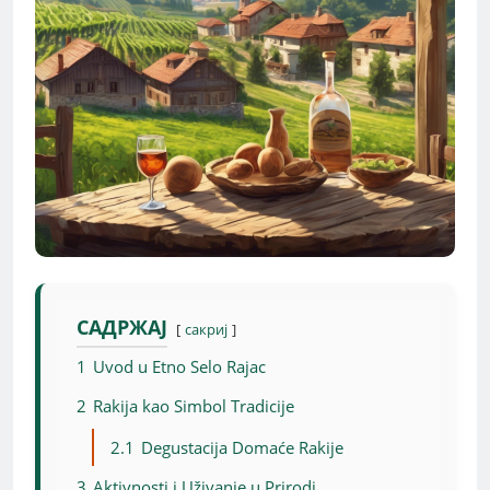
САДРЖАЈ
сакриј
1
Uvod u Etno Selo Rajac
2
Rakija kao Simbol Tradicije
2.1
Degustacija Domaće Rakije
3
Aktivnosti i Uživanje u Prirodi