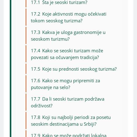
17.1
Šta je seoski turizam?
17.2
Koje aktivnosti mogu očekivati
tokom seoskog turizma?
17.3
Kakva je uloga gastronomije u
seoskom turizmu?
17.4
Kako se seoski turizam može
povezati sa očuvanjem tradicija?
17.5
Koje su prednosti seoskog turizma?
17.6
Kako se mogu pripremiti za
putovanje na selo?
17.7
Da li seoski turizam podržava
održivost?
17.8
Koji su najbolji periodi za posetu
seoskim destinacijama u Srbiji?
17.9
Kako se može podržati lokalna