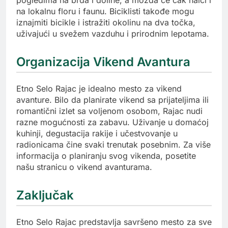
pogledima na brda i doline, a možda će čak naići i
na lokalnu floru i faunu. Biciklisti takođe mogu
iznajmiti bicikle i istražiti okolinu na dva točka,
uživajući u svežem vazduhu i prirodnim lepotama.
Organizacija Vikend Avantura
Etno Selo Rajac je idealno mesto za vikend
avanture. Bilo da planirate vikend sa prijateljima ili
romantični izlet sa voljenom osobom, Rajac nudi
razne mogućnosti za zabavu. Uživanje u domaćoj
kuhinji, degustacija rakije i učestvovanje u
radionicama čine svaki trenutak posebnim. Za više
informacija o planiranju svog vikenda, posetite
našu stranicu o vikend avanturama.
Zaključak
Etno Selo Rajac predstavlja savršeno mesto za sve