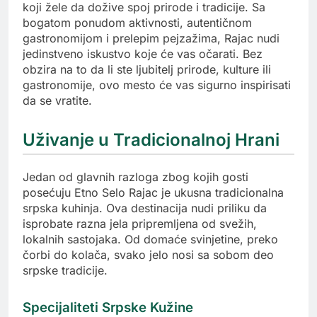
koji žele da dožive spoj prirode i tradicije. Sa
bogatom ponudom aktivnosti, autentičnom
gastronomijom i prelepim pejzažima, Rajac nudi
jedinstveno iskustvo koje će vas očarati. Bez
obzira na to da li ste ljubitelj prirode, kulture ili
gastronomije, ovo mesto će vas sigurno inspirisati
da se vratite.
Uživanje u Tradicionalnoj Hrani
Jedan od glavnih razloga zbog kojih gosti
posećuju Etno Selo Rajac je ukusna tradicionalna
srpska kuhinja. Ova destinacija nudi priliku da
isprobate razna jela pripremljena od svežih,
lokalnih sastojaka. Od domaće svinjetine, preko
čorbi do kolača, svako jelo nosi sa sobom deo
srpske tradicije.
Specijaliteti Srpske Kužine