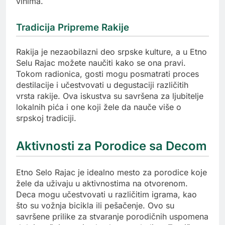
vinima.
Tradicija Pripreme Rakije
Rakija je nezaobilazni deo srpske kulture, a u Etno
Selu Rajac možete naučiti kako se ona pravi.
Tokom radionica, gosti mogu posmatrati proces
destilacije i učestvovati u degustaciji različitih
vrsta rakije. Ova iskustva su savršena za ljubitelje
lokalnih pića i one koji žele da nauče više o
srpskoj tradiciji.
Aktivnosti za Porodice sa Decom
Etno Selo Rajac je idealno mesto za porodice koje
žele da uživaju u aktivnostima na otvorenom.
Deca mogu učestvovati u različitim igrama, kao
što su vožnja bicikla ili pešačenje. Ovo su
savršene prilike za stvaranje porodičnih uspomena