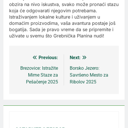
obzira na nivo iskustva, svako može pronaći stazu
koja će odgovarati njegovim potrebama.
Istraživanjem lokalne kulture i uživanjem u
domaćim proizvodima, vaša avantura postaje još
bogatija. Sada je pravo vreme da se pripremite i
uživate u svemu što Grebnička Planina nudi!
Previous:
Next:
Кретање
Brezovice: Istražite
Borsko Jezero:
Mirne Staze za
Savršeno Mesto za
чланка
Pešačenje 2025
Ribolov 2025