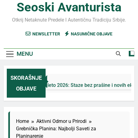
Seoski Avanturista
Otkrij Netaknute Predele I Autentičnu Tradiciju Srbije.
NEWSLETTER
NASUMIČNE OBJAVE
MENU
SKORAŠNJE
Jahorina leto 2026: Staze bez prašine i novih eko-taksi
OBJAVE
2 Дана Ago
Home
Aktivni Odmor u Prirodi
Grebnička Planina: Najbolji Saveti za
Planinarenje