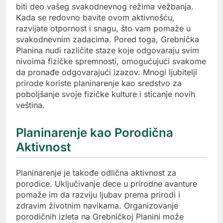
biti deo vašeg svakodnevnog režima vežbanja.
Kada se redovno bavite ovom aktivnošću,
razvijate otpornost i snagu, što vam pomaže u
svakodnevnim zadacima. Pored toga, Grebnička
Planina nudi različite staze koje odgovaraju svim
nivoima fizičke spremnosti, omogućujući svakome
da pronađe odgovarajući izazov. Mnogi ljubitelji
prirode koriste planinarenje kao sredstvo za
poboljšanje svoje fizičke kulture i sticanje novih
veština.
Planinarenje kao Porodična
Aktivnost
Planinarenje je takođe odlična aktivnost za
porodice. Uključivanje dece u prirodne avanture
pomaže im da razviju ljubav prema prirodi i
zdravim životnim navikama. Organizovanje
porodičnih izleta na Grebničkoj Planini može