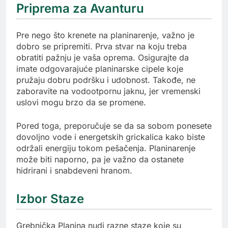
Priprema za Avanturu
Pre nego što krenete na planinarenje, važno je
dobro se pripremiti. Prva stvar na koju treba
obratiti pažnju je vaša oprema. Osigurajte da
imate odgovarajuće planinarske cipele koje
pružaju dobru podršku i udobnost. Takođe, ne
zaboravite na vodootpornu jaknu, jer vremenski
uslovi mogu brzo da se promene.
Pored toga, preporučuje se da sa sobom ponesete
dovoljno vode i energetskih grickalica kako biste
održali energiju tokom pešačenja. Planinarenje
može biti naporno, pa je važno da ostanete
hidrirani i snabdeveni hranom.
Izbor Staze
Grebnička Planina nudi razne staze koje su