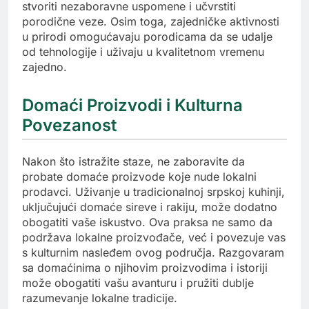
stvoriti nezaboravne uspomene i učvrstiti
porodične veze. Osim toga, zajedničke aktivnosti
u prirodi omogućavaju porodicama da se udalje
od tehnologije i uživaju u kvalitetnom vremenu
zajedno.
Domaći Proizvodi i Kulturna
Povezanost
Nakon što istražite staze, ne zaboravite da
probate domaće proizvode koje nude lokalni
prodavci. Uživanje u tradicionalnoj srpskoj kuhinji,
uključujući domaće sireve i rakiju, može dodatno
obogatiti vaše iskustvo. Ova praksa ne samo da
podržava lokalne proizvođače, već i povezuje vas
s kulturnim nasleđem ovog područja. Razgovaram
sa domaćinima o njihovim proizvodima i istoriji
može obogatiti vašu avanturu i pružiti dublje
razumevanje lokalne tradicije.