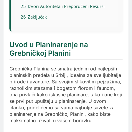
25
Izvori Autoriteta i Preporučeni Resursi
26
Zaključak
Uvod u Planinarenje na
Grebničkoj Planini
Grebnička Planina se smatra jednim od najlepših
planinskih predela u Srbiji, idealna za sve ljubitelje
prirode i avanture. Sa svojim slikovitim pejzažima,
raznolikim stazama i bogatom florom i faunom,
ona privlači kako iskusne planinare, tako i one koji
se prvi put upuštaju u planinarenje. U ovom
članku, podelićemo sa vama najbolje savete za
planinarenje na Grebničkoj Planini, kako biste
maksimalno uživali u vašem boravku.