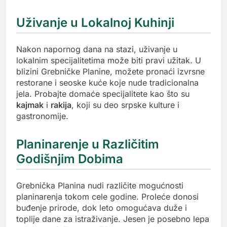
Uživanje u Lokalnoj Kuhinji
Nakon napornog dana na stazi, uživanje u
lokalnim specijalitetima može biti pravi užitak. U
blizini Grebničke Planine, možete pronaći izvrsne
restorane i seoske kuće koje nude tradicionalna
jela. Probajte domaće specijalitete kao što su
kajmak
i
rakija
, koji su deo srpske kulture i
gastronomije.
Planinarenje u Različitim
Godišnjim Dobima
Grebnička Planina nudi različite mogućnosti
planinarenja tokom cele godine. Proleće donosi
buđenje prirode, dok leto omogućava duže i
toplije dane za istraživanje. Jesen je posebno lepa