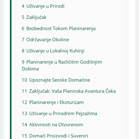
4
Uživanje u Prirodi
5
Zaključak
6
Bezbednost Tokom Planinarenja
7
Održavanje Okoline
8
Uživanje u Lokalnoj Kuhinji
9
Planinarenje u Različitim Godišnjim
Dobima
10
Upoznajte Seoske Domaćine
11
Zaključak: Vaša Planinska Avantura Čeka
12
Planinarenje i Ekoturizam
13
Uživanje u Prirodnim Pejzažima
14
Aktivnosti na Otvorenom
15
Domaći Proizvodi i Suveniri