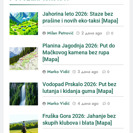
Jahorina leto 2026: Staze bez
prašine i novih eko-taksi [Mapa]
Milan Petrović
2 дана ago
0
Planina Jagodnja 2026: Put do
Mačkovog kamena bez rupa
[Mapa]
Marko Vidić
3 дана ago
0
Vodopad Prskalo 2026: Put bez
lutanja i kidanja guma [Mapa]
Marko Vidić
4 дана ago
0
Fruška Gora 2026: Jahanje bez
skupih klubova i blata [Mapa]