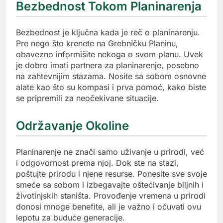
Bezbednost Tokom Planinarenja
Bezbednost je ključna kada je reč o planinarenju.
Pre nego što krenete na Grebničku Planinu,
obavezno informišite nekoga o svom planu. Uvek
je dobro imati partnera za planinarenje, posebno
na zahtevnijim stazama. Nosite sa sobom osnovne
alate kao što su kompasi i prva pomoć, kako biste
se pripremili za neočekivane situacije.
Održavanje Okoline
Planinarenje ne znači samo uživanje u prirodi, već
i odgovornost prema njoj. Dok ste na stazi,
poštujte prirodu i njene resurse. Ponesite sve svoje
smeće sa sobom i izbegavajte oštećivanje biljnih i
životinjskih staništa. Provođenje vremena u prirodi
donosi mnoge benefite, ali je važno i očuvati ovu
lepotu za buduće generacije.