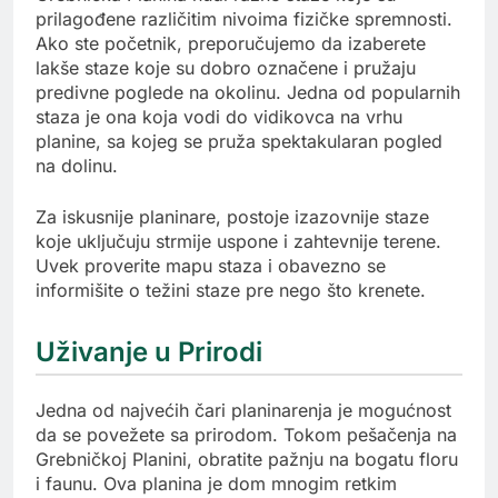
prilagođene različitim nivoima fizičke spremnosti.
Ako ste početnik, preporučujemo da izaberete
lakše staze koje su dobro označene i pružaju
predivne poglede na okolinu. Jedna od popularnih
staza je ona koja vodi do vidikovca na vrhu
planine, sa kojeg se pruža spektakularan pogled
na dolinu.
Za iskusnije planinare, postoje izazovnije staze
koje uključuju strmije uspone i zahtevnije terene.
Uvek proverite mapu staza i obavezno se
informišite o težini staze pre nego što krenete.
Uživanje u Prirodi
Jedna od najvećih čari planinarenja je mogućnost
da se povežete sa prirodom. Tokom pešačenja na
Grebničkoj Planini, obratite pažnju na bogatu floru
i faunu. Ova planina je dom mnogim retkim