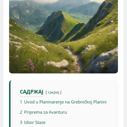
САДРЖАЈ
сакриј
1
Uvod u Planinarenje na Grebničkoj Planini
2
Priprema za Avanturu
3
Izbor Staze