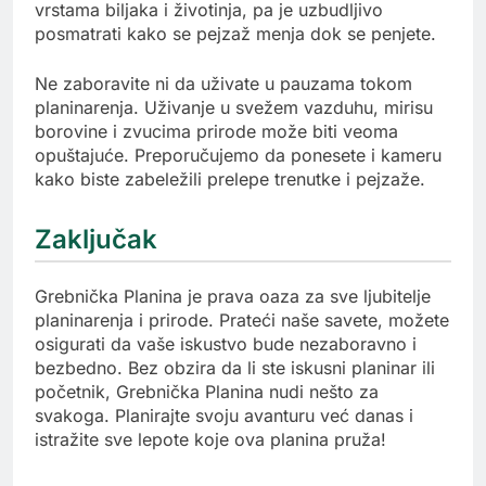
vrstama biljaka i životinja, pa je uzbudljivo
posmatrati kako se pejzaž menja dok se penjete.
Ne zaboravite ni da uživate u pauzama tokom
planinarenja. Uživanje u svežem vazduhu, mirisu
borovine i zvucima prirode može biti veoma
opuštajuće. Preporučujemo da ponesete i kameru
kako biste zabeležili prelepe trenutke i pejzaže.
Zaključak
Grebnička Planina je prava oaza za sve ljubitelje
planinarenja i prirode. Prateći naše savete, možete
osigurati da vaše iskustvo bude nezaboravno i
bezbedno. Bez obzira da li ste iskusni planinar ili
početnik, Grebnička Planina nudi nešto za
svakoga. Planirajte svoju avanturu već danas i
istražite sve lepote koje ova planina pruža!