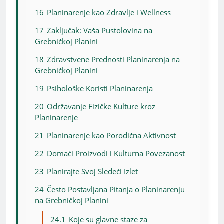
16
Planinarenje kao Zdravlje i Wellness
17
Zaključak: Vaša Pustolovina na
Grebničkoj Planini
18
Zdravstvene Prednosti Planinarenja na
Grebničkoj Planini
19
Psihološke Koristi Planinarenja
20
Održavanje Fizičke Kulture kroz
Planinarenje
21
Planinarenje kao Porodična Aktivnost
22
Domaći Proizvodi i Kulturna Povezanost
23
Planirajte Svoj Sledeći Izlet
24
Često Postavljana Pitanja o Planinarenju
na Grebničkoj Planini
24.1
Koje su glavne staze za