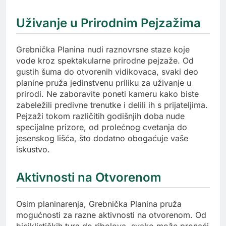
Uživanje u Prirodnim Pejzažima
Grebnička Planina nudi raznovrsne staze koje
vode kroz spektakularne prirodne pejzaže. Od
gustih šuma do otvorenih vidikovaca, svaki deo
planine pruža jedinstvenu priliku za uživanje u
prirodi. Ne zaboravite poneti kameru kako biste
zabeležili predivne trenutke i delili ih s prijateljima.
Pejzaži tokom različitih godišnjih doba nude
specijalne prizore, od prolećnog cvetanja do
jesenskog lišća, što dodatno obogaćuje vaše
iskustvo.
Aktivnosti na Otvorenom
Osim planinarenja, Grebnička Planina pruža
mogućnosti za razne aktivnosti na otvorenom. Od