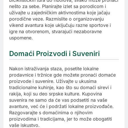
biciklističkih tura do ribolova, svako može pronaći
nešto za sebe. Planirajte izlet sa porodicom i
uživajte u zajedničkim aktivnostima koje jačaju
porodične veze. Razmislite o organizovanju
vikend avantura koje uključuju razne sportove i
igre na otvorenom, stvarajući nezaboravne
uspomene.
Domaći Proizvodi i Suveniri
Nakon istraživanja staza, posetite lokalne
prodavnice i tržnice gde možete pronaći domaće
proizvode i suvenire. Uživajte u ukusima
tradicionalne kuhinje, kao što su domaći sirevi i
rakija, koji su deo srpske kulture. Kupovina
suvenira ne samo da će vas podsetiti na vaše
avanture, već će i podržati lokalne proizvođače.
Razgovarajte s domaćinima o njihovim
proizvodima i tradicijama, jer to može obogatiti
vaše iskustvo.