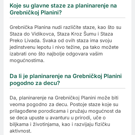
Koje su glavne staze za planinarenje na
Grebničkoj Planini?
Grebnička Planina nudi različite staze, kao što su
Staza do Vidikovca, Staza Kroz Šumu i Staza
Preko Livada. Svaka od ovih staza ima svoju
jedinstvenu lepotu i nivo težine, pa tako možete
izabrati ono što najbolje odgovara vašim
mogućnostima.
Da li je planinarenje na Grebničkoj Planini
pogodno za decu?
Da, planinarenje na Grebničkoj Planini može biti
veoma pogodno za decu. Postoje staze koje su
prilagođene porodicama i pružaju mogućnost da
se deca upuste u avanturu u prirodi, uče o
biljkama i životinjama, kao i razvijaju fizičku
aktivnost.