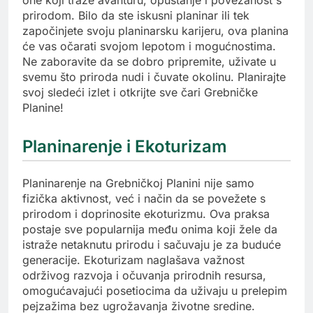
one koji traže avanturu, opuštanje i povezanost s
prirodom. Bilo da ste iskusni planinar ili tek
započinjete svoju planinarsku karijeru, ova planina
će vas očarati svojom lepotom i mogućnostima.
Ne zaboravite da se dobro pripremite, uživate u
svemu što priroda nudi i čuvate okolinu. Planirajte
svoj sledeći izlet i otkrijte sve čari Grebničke
Planine!
Planinarenje i Ekoturizam
Planinarenje na Grebničkoj Planini nije samo
fizička aktivnost, već i način da se povežete s
prirodom i doprinosite ekoturizmu. Ova praksa
postaje sve popularnija među onima koji žele da
istraže netaknutu prirodu i sačuvaju je za buduće
generacije. Ekoturizam naglašava važnost
održivog razvoja i očuvanja prirodnih resursa,
omogućavajući posetiocima da uživaju u prelepim
pejzažima bez ugrožavanja životne sredine.