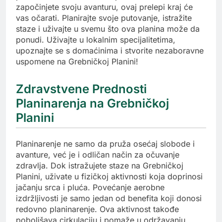
započinjete svoju avanturu, ovaj prelepi kraj će
vas očarati. Planirajte svoje putovanje, istražite
staze i uživajte u svemu što ova planina može da
ponudi. Uživajte u lokalnim specijalitetima,
upoznajte se s domaćinima i stvorite nezaboravne
uspomene na Grebničkoj Planini!
Zdravstvene Prednosti
Planinarenja na Grebničkoj
Planini
Planinarenje ne samo da pruža osećaj slobode i
avanture, već je i odličan način za očuvanje
zdravlja. Dok istražujete staze na Grebničkoj
Planini, uživate u fizičkoj aktivnosti koja doprinosi
jačanju srca i pluća. Povećanje aerobne
izdržljivosti je samo jedan od benefita koji donosi
redovno planinarenje. Ova aktivnost takođe
poboljšava cirkulaciju i pomaže u održavanju