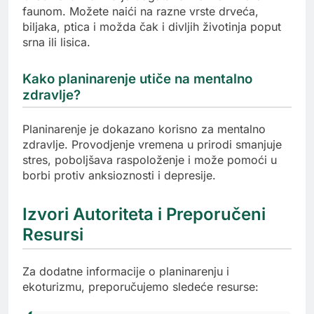
faunom. Možete naići na razne vrste drveća,
biljaka, ptica i možda čak i divljih životinja poput
srna ili lisica.
Kako planinarenje utiče na mentalno
zdravlje?
Planinarenje je dokazano korisno za mentalno
zdravlje. Provodjenje vremena u prirodi smanjuje
stres, poboljšava raspoloženje i može pomoći u
borbi protiv anksioznosti i depresije.
Izvori Autoriteta i Preporučeni
Resursi
Za dodatne informacije o planinarenju i
ekoturizmu, preporučujemo sledeće resurse: