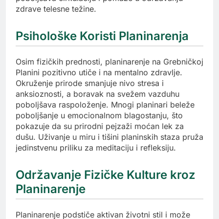
zdrave telesne težine.
Psihološke Koristi Planinarenja
Osim fizičkih prednosti, planinarenje na Grebničkoj
Planini pozitivno utiče i na mentalno zdravlje.
Okruženje prirode smanjuje nivo stresa i
anksioznosti, a boravak na svežem vazduhu
poboljšava raspoloženje. Mnogi planinari beleže
poboljšanje u emocionalnom blagostanju, što
pokazuje da su prirodni pejzaži moćan lek za
dušu. Uživanje u miru i tišini planinskih staza pruža
jedinstvenu priliku za meditaciju i refleksiju.
Održavanje Fizičke Kulture kroz
Planinarenje
Planinarenje podstiče aktivan životni stil i može