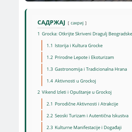
САДРЖАЈ
сакриј
1
Grocka: Otkrijte Skriveni Dragulj Beogradsk
1.1
Istorija i Kultura Grocke
1.2
Prirodne Lepote i Ekoturizam
1.3
Gastronomija i Tradicionalna Hrana
1.4
Aktivnosti u Grockoj
2
Vikend Izleti i Opuštanje u Grockoj
2.1
Porodične Aktivnosti i Atrakcije
2.2
Seoski Turizam i Autentična Iskustva
2.3
Kulturne Manifestacije i Događaji