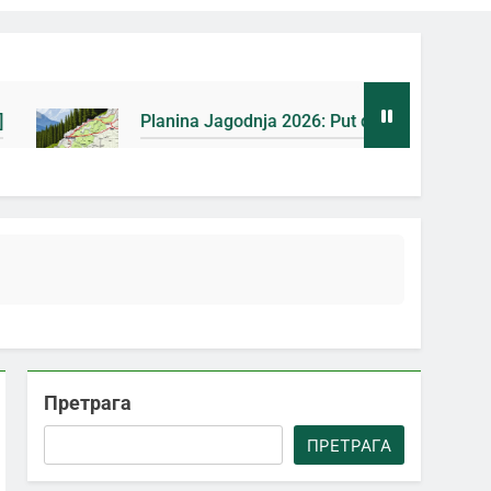
anina Jagodnja 2026: Put do Mačkovog kamena bez rupa [Map
ана Ago
Претрага
ПРЕТРАГА