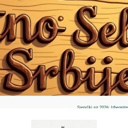
Mrčajevci 2026: Svadbar
Jahorina leto 2026: Staze
Sjenički sir 2026: Izbegnit
Planina Jagodnja 2026: Put 