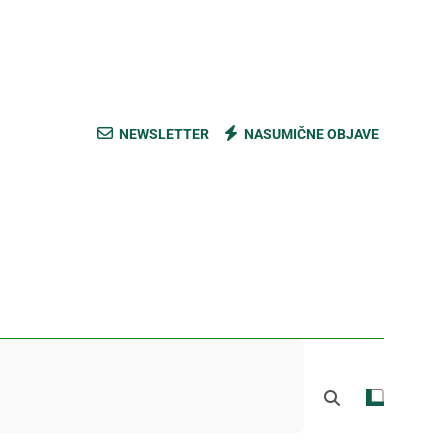
ski kupus bez prevare i masti [Cene]
 bez prašine i novih eko-taksi [Mapa]
e mešavine i nađite pravi ukus [Cene]
NEWSLETTER
NASUMIČNE OBJAVE
do Mačkovog kamena bez rupa [Mapa]
ski kupus bez prevare i masti [Cene]