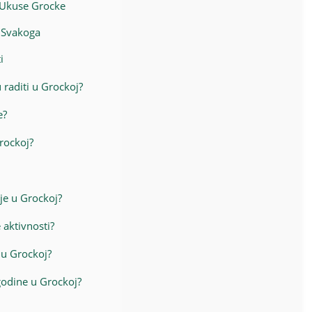
e Ukuse Grocke
a Svakoga
i
 raditi u Grockoj?
e?
rockoj?
nje u Grockoj?
 aktivnosti?
 u Grockoj?
godine u Grockoj?