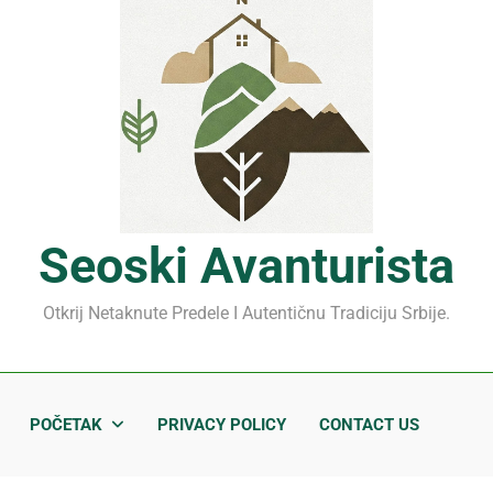
Mrčajevci 2026: Svadbar
Jahorina leto 2026: Staze
Sjenički sir 2026: Izbegnit
Planina Jagodnja 2026: Put 
Mrčajevci 2026: Svadbar
Seoski Avanturista
Otkrij Netaknute Predele I Autentičnu Tradiciju Srbije.
POČETAK
PRIVACY POLICY
CONTACT US