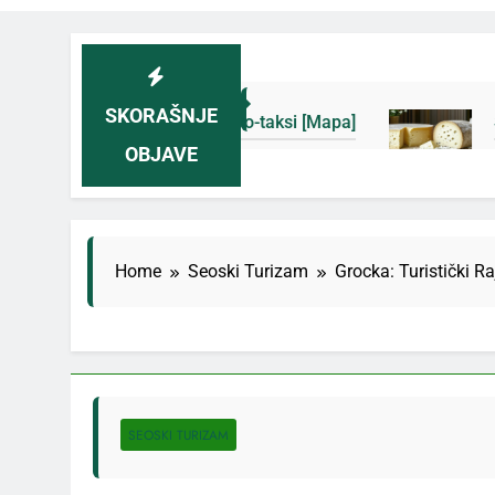
SKORAŠNJE
 i novih eko-taksi [Mapa]
Sjenički sir 2026: Iz
OBJAVE
5 Дана Ago
Home
Seoski Turizam
Grocka: Turistički R
SEOSKI TURIZAM