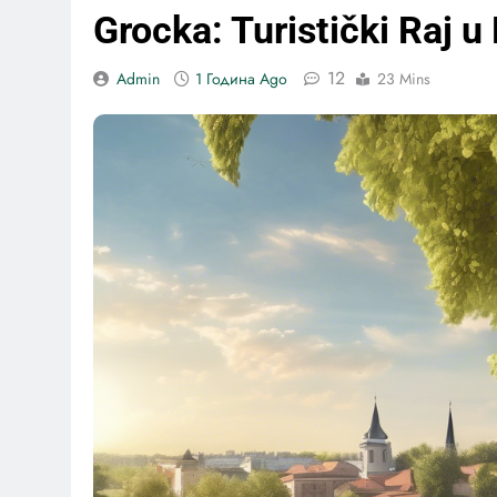
Grocka: Turistički Raj 
12
Admin
1 Година Ago
23 Mins