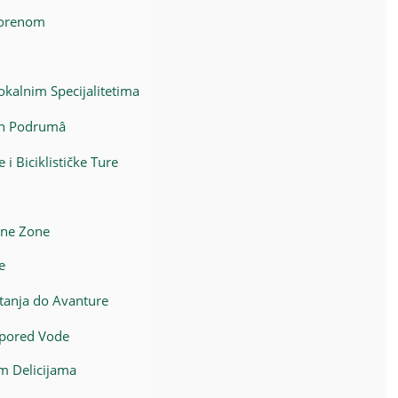
tvorenom
kalnim Specijalitetima
kih Podrumâ
i Biciklističke Ture
ione Zone
e
tanja do Avanture
e pored Vode
m Delicijama