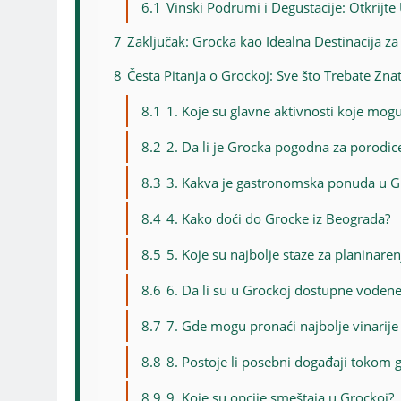
6.1
Vinski Podrumi i Degustacije: Otkrijt
7
Zaključak: Grocka kao Idealna Destinacija z
8
Česta Pitanja o Grockoj: Sve što Trebate Znat
8.1
1. Koje su glavne aktivnosti koje mogu
8.2
2. Da li je Grocka pogodna za porodic
8.3
3. Kakva je gastronomska ponuda u G
8.4
4. Kako doći do Grocke iz Beograda?
8.5
5. Koje su najbolje staze za planinare
8.6
6. Da li su u Grockoj dostupne vodene
8.7
7. Gde mogu pronaći najbolje vinarije
8.8
8. Postoje li posebni događaji tokom 
8.9
9. Koje su opcije smeštaja u Grockoj?