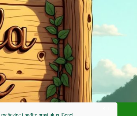
ski kupus bez prevare i masti [Cene]
 bez prašine i novih eko-taksi [Mapa]
e mešavine i nađite pravi ukus [Cene]
do Mačkovog kamena bez rupa [Mapa]