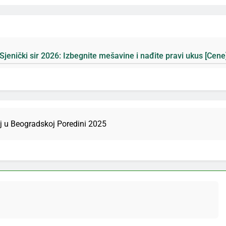
begnite mešavine i nađite pravi ukus [Cene]
Pl
6 Д
aj u Beogradskoj Poredini 2025