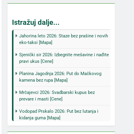
Istražuj dalje...
Jahorina leto 2026: Staze bez prašine i novih
eko-taksi [Mapa]
Sjenički sir 2026: Izbegnite mešavine i nađite
pravi ukus [Cene]
Planina Jagodnja 2026: Put do Mačkovog
kamena bez rupa [Mapa]
Mrčajevci 2026: Svadbarski kupus bez
prevare i masti [Cene]
Vodopad Prskalo 2026: Put bez lutanja i
kidanja guma [Mapa]