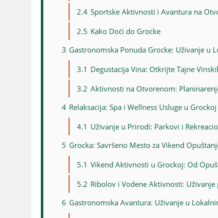
2.4
Sportske Aktivnosti i Avantura na O
2.5
Kako Doći do Grocke
3
Gastronomska Ponuda Grocke: Uživanje u Lo
3.1
Degustacija Vina: Otkrijte Tajne Vins
3.2
Aktivnosti na Otvorenom: Planinarenje 
4
Relaksacija: Spa i Wellness Usluge u Grockoj
4.1
Uživanje u Prirodi: Parkovi i Rekreac
5
Grocka: Savršeno Mesto za Vikend Opuštanj
5.1
Vikend Aktivnosti u Grockoj: Od Opuš
5.2
Ribolov i Vodene Aktivnosti: Uživanj
6
Gastronomska Avantura: Uživanje u Lokalni