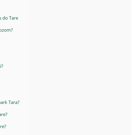
u do Tare
vozom?
i?
park Tara?
are?
are?