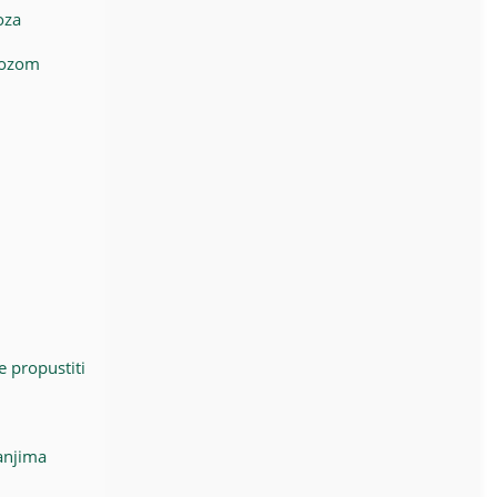
oza
vozom
e propustiti
anjima