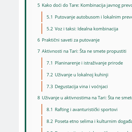
5
Kako doći do Tare: Kombinacija javnog prev
5.1
Putovanje autobusom i lokalnim pre
5.2
Voz i taksi: Idealna kombinacija
6
Praktični saveti za putovanje
7
Aktivnosti na Tari: Šta ne smete propustiti
7.1
Planinarenje i istraživanje prirode
7.2
Uživanje u lokalnoj kuhinji
7.3
Degustacija vina i voćnjaci
8
Uživanje u aktivnostima na Tari: Šta ne smet
8.1
Rafting i avanturistički sportovi
8.2
Poseta etno selima i kulturnim događ