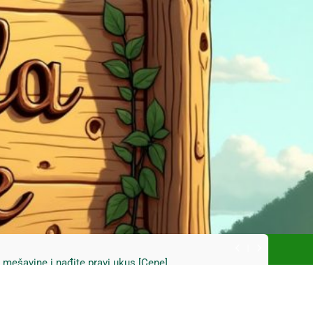
ski kupus bez prevare i masti [Cene]
 bez prašine i novih eko-taksi [Mapa]
e mešavine i nađite pravi ukus [Cene]
do Mačkovog kamena bez rupa [Mapa]