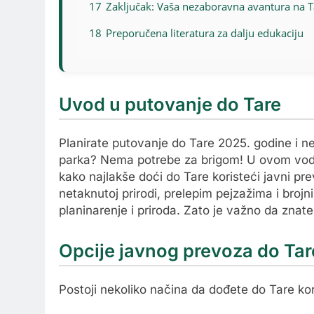
17
Zaključak: Vaša nezaboravna avantura na T
18
Preporučena literatura za dalju edukaciju
Uvod u putovanje do Tare
Planirate putovanje do Tare 2025. godine i 
parka? Nema potrebe za brigom! U ovom vod
kako najlakše doći do Tare koristeći javni pr
netaknutoj prirodi, prelepim pejzažima i bro
planinarenje i priroda. Zato je važno da znat
Opcije javnog prevoza do Tar
Postoji nekoliko načina da dođete do Tare kori