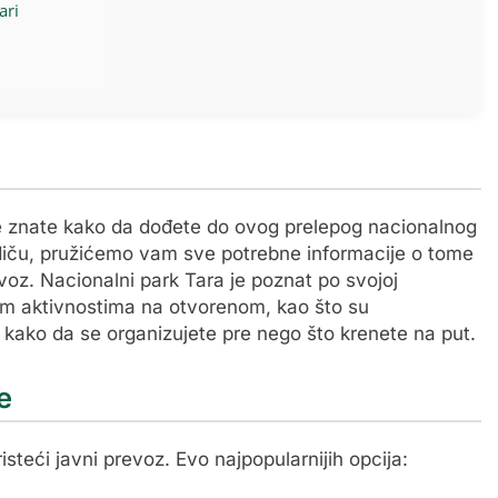
ari
ne znate kako da dođete do ovog prelepog nacionalnog
iču, pružićemo vam sve potrebne informacije o tome
evoz. Nacionalni park Tara je poznat po svojoj
jnim aktivnostima na otvorenom, kao što su
e kako da se organizujete pre nego što krenete na put.
e
steći javni prevoz. Evo najpopularnijih opcija: