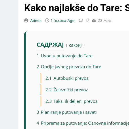
Kako najlakše do Tare: 
17
Admin
1 Година Ago
22 Mins
САДРЖАЈ
сакриј
1
Uvod u putovanje do Tare
2
Opcije javnog prevoza do Tare
2.1
Autobuski prevoz
2.2
Železnički prevoz
2.3
Taksi ili deljeni prevoz
3
Planiranje putovanja i saveti
4
Priprema za putovanje: Osnovne informacije