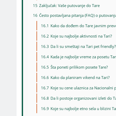
15
Zaključak: Vaše putovanje do Tare
16
Često postavljana pitanja (FAQ) o putovanj
16.1
Kako da dođem do Tare javnim pre
16.2
Koje su najbolje aktivnosti na Tari?
16.3
Da li su smeštaji na Tari pet friendly?
16.4
Kada je najbolje vreme za posetu Tar
16.5
Šta poneti prilikom posete Tare?
16.6
Kako da planiram vikend na Tari?
16.7
Koje su cene ulaznica za Nacionalni 
16.8
Da li postoje organizovani izleti do T
16.9
Koje su najbolje etno sela u blizini T