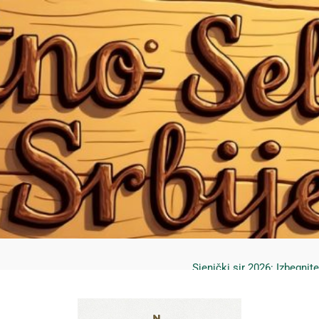
Mrčajevci 2026: Svadbar
Jahorina leto 2026: Staze
Sjenički sir 2026: Izbegnit
Planina Jagodnja 2026: Put 