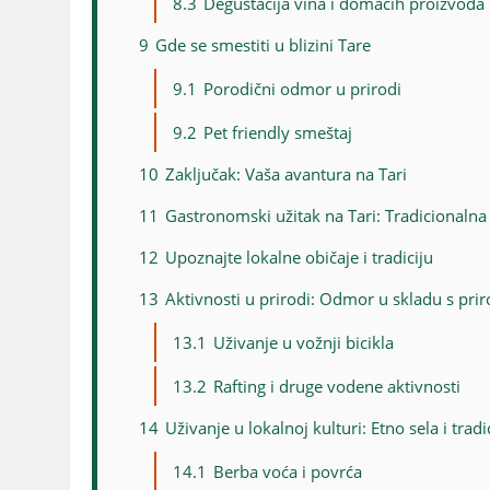
8.3
Degustacija vina i domaćih proizvoda
9
Gde se smestiti u blizini Tare
9.1
Porodični odmor u prirodi
9.2
Pet friendly smeštaj
10
Zaključak: Vaša avantura na Tari
11
Gastronomski užitak na Tari: Tradicionalna
12
Upoznajte lokalne običaje i tradiciju
13
Aktivnosti u prirodi: Odmor u skladu s pr
13.1
Uživanje u vožnji bicikla
13.2
Rafting i druge vodene aktivnosti
14
Uživanje u lokalnoj kulturi: Etno sela i tradi
14.1
Berba voća i povrća