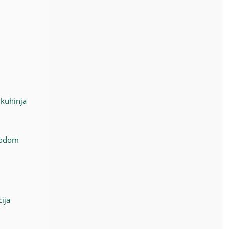
 kuhinja
irodom
cija