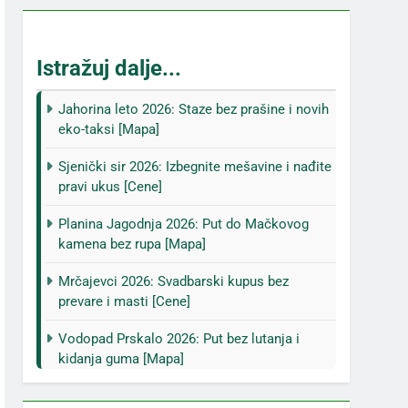
Istražuj dalje...
Jahorina leto 2026: Staze bez prašine i novih
eko-taksi [Mapa]
Sjenički sir 2026: Izbegnite mešavine i nađite
pravi ukus [Cene]
Planina Jagodnja 2026: Put do Mačkovog
kamena bez rupa [Mapa]
Mrčajevci 2026: Svadbarski kupus bez
prevare i masti [Cene]
Vodopad Prskalo 2026: Put bez lutanja i
kidanja guma [Mapa]