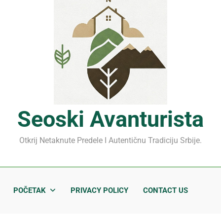
Mrčajevci 2026: Svadbar
Jahorina leto 2026: Staze
Sjenički sir 2026: Izbegnit
Planina Jagodnja 2026: Put 
Mrčajevci 2026: Svadbar
Seoski Avanturista
Otkrij Netaknute Predele I Autentičnu Tradiciju Srbije.
POČETAK
PRIVACY POLICY
CONTACT US