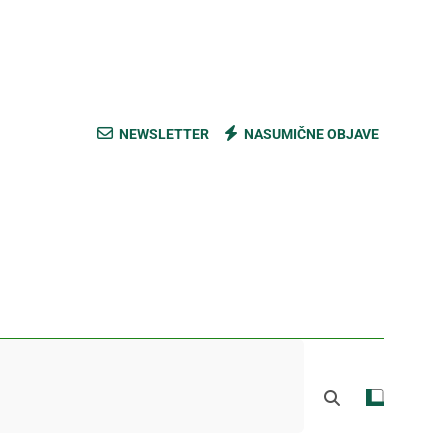
ski kupus bez prevare i masti [Cene]
 bez prašine i novih eko-taksi [Mapa]
e mešavine i nađite pravi ukus [Cene]
NEWSLETTER
NASUMIČNE OBJAVE
do Mačkovog kamena bez rupa [Mapa]
ski kupus bez prevare i masti [Cene]