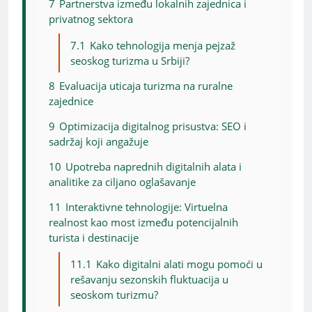
7
Partnerstva između lokalnih zajednica i
privatnog sektora
7.1
Kako tehnologija menja pejzaž
seoskog turizma u Srbiji?
8
Evaluacija uticaja turizma na ruralne
zajednice
9
Optimizacija digitalnog prisustva: SEO i
sadržaj koji angažuje
10
Upotreba naprednih digitalnih alata i
analitike za ciljano oglašavanje
11
Interaktivne tehnologije: Virtuelna
realnost kao most između potencijalnih
turista i destinacije
11.1
Kako digitalni alati mogu pomoći u
rešavanju sezonskih fluktuacija u
seoskom turizmu?