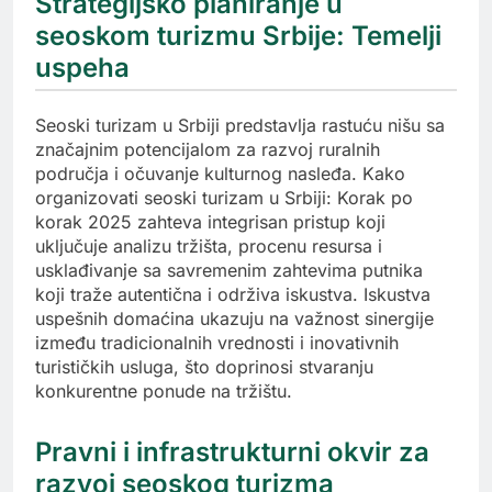
Strategijsko planiranje u
seoskom turizmu Srbije: Temelji
uspeha
Seoski turizam u Srbiji predstavlja rastuću nišu sa
značajnim potencijalom za razvoj ruralnih
područja i očuvanje kulturnog nasleđa. Kako
organizovati seoski turizam u Srbiji: Korak po
korak 2025 zahteva integrisan pristup koji
uključuje analizu tržišta, procenu resursa i
usklađivanje sa savremenim zahtevima putnika
koji traže autentična i održiva iskustva. Iskustva
uspešnih domaćina ukazuju na važnost sinergije
između tradicionalnih vrednosti i inovativnih
turističkih usluga, što doprinosi stvaranju
konkurentne ponude na tržištu.
Pravni i infrastrukturni okvir za
razvoj seoskog turizma