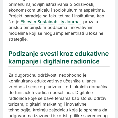
primenu najnovijih istraživanja o održivosti,
ekonomskom uticaju i sociokulturnim aspektima.
Projekti saradnje sa fakultetima i institutima, kao
što je
Elsevier Sustainability Journal
, pružaju
pristup empirijskim podacima i inovativnim
modelima koji se mogu implementirati u lokalne
strategije.
Podizanje svesti kroz edukativne
kampanje i digitalne radionice
Za dugoročnu održivost, neophodno je
kontinuirano edukovati sve učesnike u lancu
vrednosti seoskog turizma – od lokalnih domaćina
do turističkih vodiča i posetilaca. Digitalne
radionice koje se bave temama kao što su održivi
turizam, digitalni marketing i inovativne
tehnologije, kreiraju zajednicu koja je spremna da
odgovori na izazove i iskoristi prilike savremenog