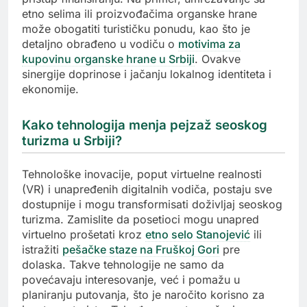
etno selima ili proizvođačima organske hrane
može obogatiti turističku ponudu, kao što je
detaljno obrađeno u vodiču o
motivima za
kupovinu organske hrane u Srbiji
. Ovakve
sinergije doprinose i jačanju lokalnog identiteta i
ekonomije.
Kako tehnologija menja pejzaž seoskog
turizma u Srbiji?
Tehnološke inovacije, poput virtuelne realnosti
(VR) i unapređenih digitalnih vodiča, postaju sve
dostupnije i mogu transformisati doživljaj seoskog
turizma. Zamislite da posetioci mogu unapred
virtuelno prošetati kroz
etno selo Stanojević
ili
istražiti
pešačke staze na Fruškoj Gori
pre
dolaska. Takve tehnologije ne samo da
povećavaju interesovanje, već i pomažu u
planiranju putovanja, što je naročito korisno za