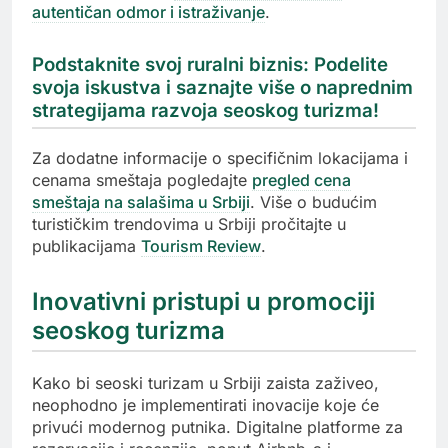
autentičan odmor i istraživanje
.
Podstaknite svoj ruralni biznis: Podelite
svoja iskustva i saznajte više o naprednim
strategijama razvoja seoskog turizma!
Za dodatne informacije o specifičnim lokacijama i
cenama smeštaja pogledajte
pregled cena
smeštaja na salašima u Srbiji
. Više o budućim
turističkim trendovima u Srbiji pročitajte u
publikacijama
Tourism Review
.
Inovativni pristupi u promociji
seoskog turizma
Kako bi seoski turizam u Srbiji zaista zaživeo,
neophodno je implementirati inovacije koje će
privući modernog putnika. Digitalne platforme za