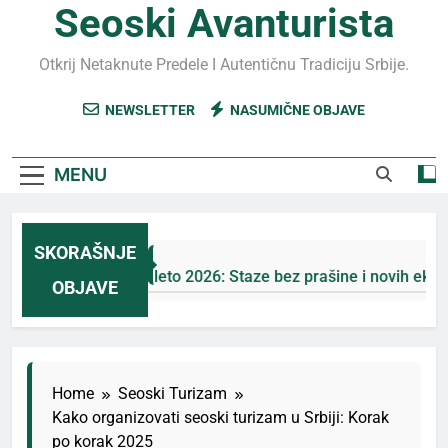
Seoski Avanturista
Otkrij Netaknute Predele I Autentičnu Tradiciju Srbije.
NEWSLETTER
NASUMIČNE OBJAVE
MENU
SKORAŠNJE
Jahorina leto 2026: Staze bez prašine i novih eko-taksi
OBJAVE
6 Дана Ago
Home
Seoski Turizam
Kako organizovati seoski turizam u Srbiji: Korak
po korak 2025