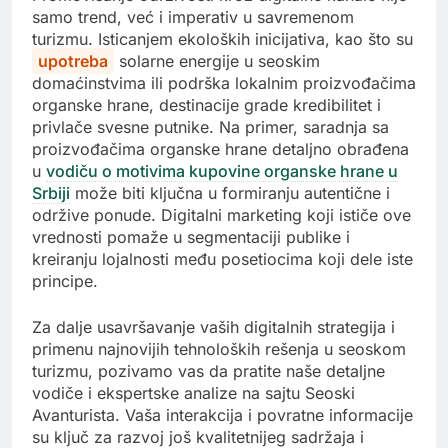
samo trend, već i imperativ u savremenom
turizmu. Isticanjem ekoloških inicijativa, kao što su
upotreba
solarne energije u seoskim
domaćinstvima ili podrška lokalnim proizvođačima
organske hrane, destinacije grade kredibilitet i
privlače svesne putnike. Na primer, saradnja sa
proizvođačima organske hrane detaljno obrađena
u
vodiču o motivima kupovine organske hrane u
Srbiji
može biti ključna u formiranju autentične i
održive ponude. Digitalni marketing koji ističe ove
vrednosti pomaže u segmentaciji publike i
kreiranju lojalnosti među posetiocima koji dele iste
principe.
Za dalje usavršavanje vaših digitalnih strategija i
primenu najnovijih tehnoloških rešenja u seoskom
turizmu, pozivamo vas da pratite naše detaljne
vodiče i ekspertske analize na sajtu Seoski
Avanturista. Vaša interakcija i povratne informacije
su ključ za razvoj još kvalitetnijeg sadržaja i