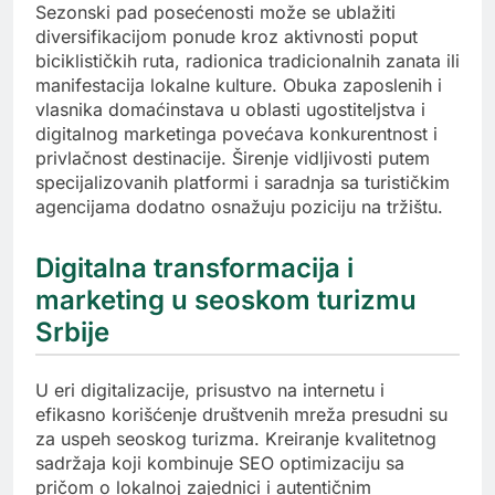
Sezonski pad posećenosti može se ublažiti
diversifikacijom ponude kroz aktivnosti poput
biciklističkih ruta, radionica tradicionalnih zanata ili
manifestacija lokalne kulture. Obuka zaposlenih i
vlasnika domaćinstava u oblasti ugostiteljstva i
digitalnog marketinga povećava konkurentnost i
privlačnost destinacije. Širenje vidljivosti putem
specijalizovanih platformi i saradnja sa turističkim
agencijama dodatno osnažuju poziciju na tržištu.
Digitalna transformacija i
marketing u seoskom turizmu
Srbije
U eri digitalizacije, prisustvo na internetu i
efikasno korišćenje društvenih mreža presudni su
za uspeh seoskog turizma. Kreiranje kvalitetnog
sadržaja koji kombinuje SEO optimizaciju sa
pričom o lokalnoj zajednici i autentičnim