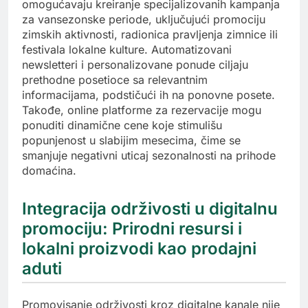
omogućavaju kreiranje specijalizovanih kampanja
za vansezonske periode, uključujući promociju
zimskih aktivnosti, radionica pravljenja zimnice ili
festivala lokalne kulture. Automatizovani
newsletteri i personalizovane ponude ciljaju
prethodne posetioce sa relevantnim
informacijama, podstičući ih na ponovne posete.
Takođe, online platforme za rezervacije mogu
ponuditi dinamične cene koje stimulišu
popunjenost u slabijim mesecima, čime se
smanjuje negativni uticaj sezonalnosti na prihode
domaćina.
Integracija održivosti u digitalnu
promociju: Prirodni resursi i
lokalni proizvodi kao prodajni
aduti
Promovisanje održivosti kroz digitalne kanale nije