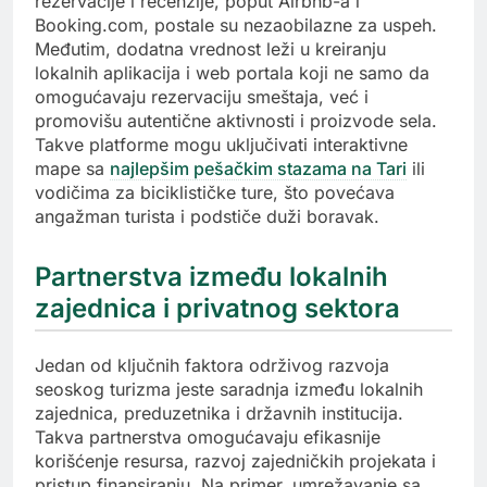
rezervacije i recenzije, poput Airbnb-a i
Booking.com, postale su nezaobilazne za uspeh.
Međutim, dodatna vrednost leži u kreiranju
lokalnih aplikacija i web portala koji ne samo da
omogućavaju rezervaciju smeštaja, već i
promovišu autentične aktivnosti i proizvode sela.
Takve platforme mogu uključivati interaktivne
mape sa
najlepšim pešačkim stazama na Tari
ili
vodičima za biciklističke ture, što povećava
angažman turista i podstiče duži boravak.
Partnerstva između lokalnih
zajednica i privatnog sektora
Jedan od ključnih faktora održivog razvoja
seoskog turizma jeste saradnja između lokalnih
zajednica, preduzetnika i državnih institucija.
Takva partnerstva omogućavaju efikasnije
korišćenje resursa, razvoj zajedničkih projekata i
pristup finansiranju. Na primer, umrežavanje sa