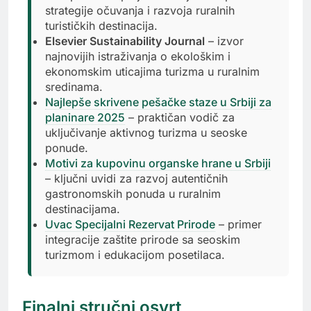
strategije očuvanja i razvoja ruralnih
turističkih destinacija.
Elsevier Sustainability Journal
– izvor
najnovijih istraživanja o ekološkim i
ekonomskim uticajima turizma u ruralnim
sredinama.
Najlepše skrivene pešačke staze u Srbiji za
planinare 2025
– praktičan vodič za
uključivanje aktivnog turizma u seoske
ponude.
Motivi za kupovinu organske hrane u Srbiji
– ključni uvidi za razvoj autentičnih
gastronomskih ponuda u ruralnim
destinacijama.
Uvac Specijalni Rezervat Prirode
– primer
integracije zaštite prirode sa seoskim
turizmom i edukacijom posetilaca.
Finalni stručni osvrt