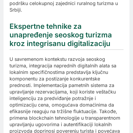
podršku celokupnoj zajednici ruralnog turizma u
Srbiji.
Ekspertne tehnike za
unapređenje seoskog turizma
kroz integrisanu digitalizaciju
U savremenom kontekstu razvoja seoskog
turizma, integracija naprednih digitalnih alata sa
lokalnim specifičnostima predstavlja ključnu
komponentu za postizanje konkurentske
prednosti. Implementacija pametnih sistema za
upravljanje rezervacijama, koji koriste veštačku
inteligenciju za predviđanje potražnje i
optimizaciju cena, omogućava domaćinima da
efikasnije reaguju na tržišne fluktuacije. Takođe,
primena blockchain tehnologije u transparentnom
upravljanju ugovorima i autentifikaciji lokalnih
proizvoda doprinosi poverenju turista i povećava