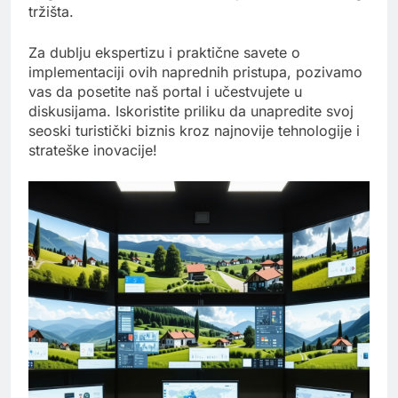
tržišta.
Za dublju ekspertizu i praktične savete o
implementaciji ovih naprednih pristupa, pozivamo
vas da posetite naš portal i učestvujete u
diskusijama. Iskoristite priliku da unapredite svoj
seoski turistički biznis kroz najnovije tehnologije i
strateške inovacije!