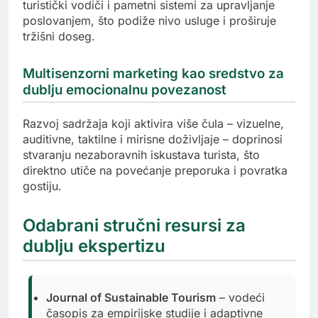
turistički vodiči i pametni sistemi za upravljanje
poslovanjem, što podiže nivo usluge i proširuje
tržišni doseg.
Multisenzorni marketing kao sredstvo za
dublju emocionalnu povezanost
Razvoj sadržaja koji aktivira više čula – vizuelne,
auditivne, taktilne i mirisne doživljaje – doprinosi
stvaranju nezaboravnih iskustava turista, što
direktno utiče na povećanje preporuka i povratka
gostiju.
Odabrani stručni resursi za
dublju ekspertizu
Journal of Sustainable Tourism
– vodeći
časopis za empirijske studije i adaptivne