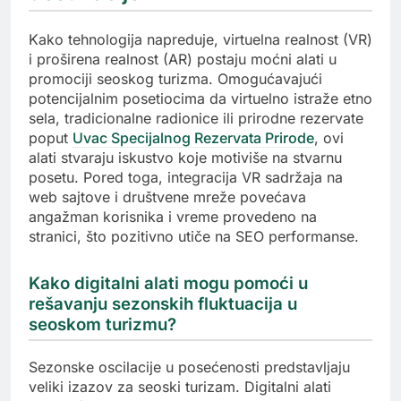
Kako tehnologija napreduje, virtuelna realnost (VR)
i proširena realnost (AR) postaju moćni alati u
promociji seoskog turizma. Omogućavajući
potencijalnim posetiocima da virtuelno istraže etno
sela, tradicionalne radionice ili prirodne rezervate
poput
Uvac Specijalnog Rezervata Prirode
, ovi
alati stvaraju iskustvo koje motiviše na stvarnu
posetu. Pored toga, integracija VR sadržaja na
web sajtove i društvene mreže povećava
angažman korisnika i vreme provedeno na
stranici, što pozitivno utiče na SEO performanse.
Kako digitalni alati mogu pomoći u
rešavanju sezonskih fluktuacija u
seoskom turizmu?
Sezonske oscilacije u posećenosti predstavljaju
veliki izazov za seoski turizam. Digitalni alati