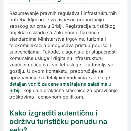
Razumevanje pravnih regulativa i infrastrukturnih
potreba ključno je za uspešnu organizaciju
seoskog turizma u Srbiji. Registracija turističkog
objekta u skladu sa Zakonom o turizmu i
standardima Ministarstva trgovine, turizma i
telekomunikacija omogućava pristup podršci i
subvencijama. Takođe, ulaganja u pristupačnost,
komunalne usluge i digitalnu infrastrukturu
značajno utiču na kvalitet usluge i zadovoljstvo
gostiju. U ovom kontekstu, preporučuje se
upoznavanje sa detaljnim vodičima kao što je
detaljan vodič za cene smeštaja na salašima u
Srbiji
, koji daje praktične smernice za upravljanje
troškovima i cenovnom politikom.
Kako izgraditi autentičnu i
održivu turističku ponudu na
selu?