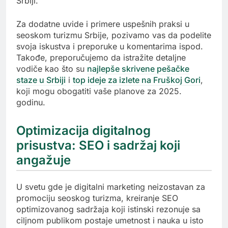
Srbiji.
Za dodatne uvide i primere uspešnih praksi u
seoskom turizmu Srbije, pozivamo vas da podelite
svoja iskustva i preporuke u komentarima ispod.
Takođe, preporučujemo da istražite detaljne
vodiče kao što su
najlepše skrivene pešačke
staze u Srbiji
i
top ideje za izlete na Fruškoj Gori
,
koji mogu obogatiti vaše planove za 2025.
godinu.
Optimizacija digitalnog
prisustva: SEO i sadržaj koji
angažuje
U svetu gde je digitalni marketing neizostavan za
promociju seoskog turizma, kreiranje SEO
optimizovanog sadržaja koji istinski rezonuje sa
ciljnom publikom postaje umetnost i nauka u isto