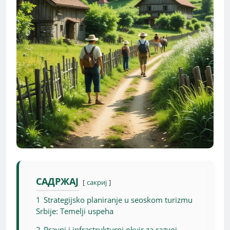
САДРЖАЈ
сакриј
1
Strategijsko planiranje u seoskom turizmu
Srbije: Temelji uspeha
2
Pravni i infrastrukturni okvir za razvoj