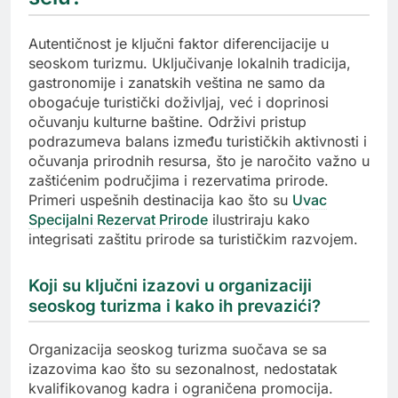
Autentičnost je ključni faktor diferencijacije u
seoskom turizmu. Uključivanje lokalnih tradicija,
gastronomije i zanatskih veština ne samo da
obogaćuje turistički doživljaj, već i doprinosi
očuvanju kulturne baštine. Održivi pristup
podrazumeva balans između turističkih aktivnosti i
očuvanja prirodnih resursa, što je naročito važno u
zaštićenim područjima i rezervatima prirode.
Primeri uspešnih destinacija kao što su
Uvac
Specijalni Rezervat Prirode
ilustriraju kako
integrisati zaštitu prirode sa turističkim razvojem.
Koji su ključni izazovi u organizaciji
seoskog turizma i kako ih prevazići?
Organizacija seoskog turizma suočava se sa
izazovima kao što su sezonalnost, nedostatak
kvalifikovanog kadra i ograničena promocija.