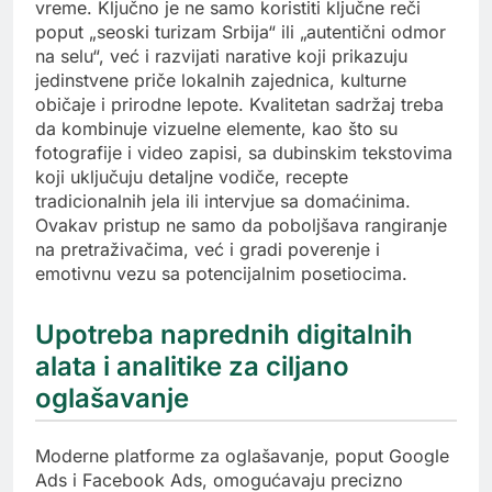
vreme. Ključno je ne samo koristiti ključne reči
poput „seoski turizam Srbija“ ili „autentični odmor
na selu“, već i razvijati narative koji prikazuju
jedinstvene priče lokalnih zajednica, kulturne
običaje i prirodne lepote. Kvalitetan sadržaj treba
da kombinuje vizuelne elemente, kao što su
fotografije i video zapisi, sa dubinskim tekstovima
koji uključuju detaljne vodiče, recepte
tradicionalnih jela ili intervjue sa domaćinima.
Ovakav pristup ne samo da poboljšava rangiranje
na pretraživačima, već i gradi poverenje i
emotivnu vezu sa potencijalnim posetiocima.
Upotreba naprednih digitalnih
alata i analitike za ciljano
oglašavanje
Moderne platforme za oglašavanje, poput Google
Ads i Facebook Ads, omogućavaju precizno