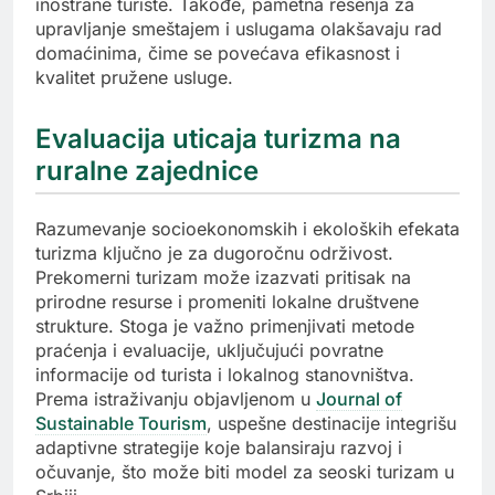
inostrane turiste. Takođe, pametna rešenja za
upravljanje smeštajem i uslugama olakšavaju rad
domaćinima, čime se povećava efikasnost i
kvalitet pružene usluge.
Evaluacija uticaja turizma na
ruralne zajednice
Razumevanje socioekonomskih i ekoloških efekata
turizma ključno je za dugoročnu održivost.
Prekomerni turizam može izazvati pritisak na
prirodne resurse i promeniti lokalne društvene
strukture. Stoga je važno primenjivati metode
praćenja i evaluacije, uključujući povratne
informacije od turista i lokalnog stanovništva.
Prema istraživanju objavljenom u
Journal of
Sustainable Tourism
, uspešne destinacije integrišu
adaptivne strategije koje balansiraju razvoj i
očuvanje, što može biti model za seoski turizam u