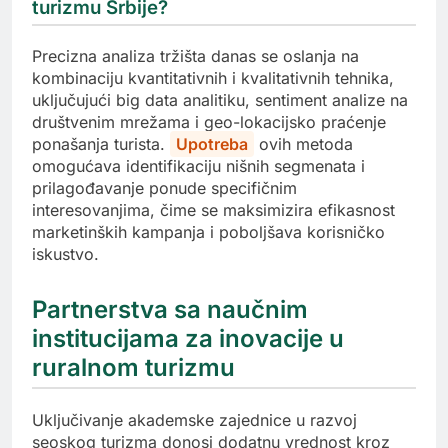
turizmu Srbije?
Precizna analiza tržišta danas se oslanja na
kombinaciju kvantitativnih i kvalitativnih tehnika,
uključujući big data analitiku, sentiment analize na
društvenim mrežama i geo-lokacijsko praćenje
ponašanja turista.
Upotreba
ovih metoda
omogućava identifikaciju nišnih segmenata i
prilagođavanje ponude specifičnim
interesovanjima, čime se maksimizira efikasnost
marketinških kampanja i poboljšava korisničko
iskustvo.
Partnerstva sa naučnim
institucijama za inovacije u
ruralnom turizmu
Uključivanje akademske zajednice u razvoj
seoskog turizma donosi dodatnu vrednost kroz