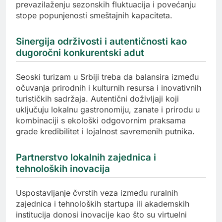
prevazilaženju sezonskih fluktuacija i povećanju
stope popunjenosti smeštajnih kapaciteta.
Sinergija održivosti i autentičnosti kao
dugoročni konkurentski adut
Seoski turizam u Srbiji treba da balansira između
očuvanja prirodnih i kulturnih resursa i inovativnih
turističkih sadržaja. Autentični doživljaji koji
uključuju lokalnu gastronomiju, zanate i prirodu u
kombinaciji s ekološki odgovornim praksama
grade kredibilitet i lojalnost savremenih putnika.
Partnerstvo lokalnih zajednica i
tehnoloških inovacija
Uspostavljanje čvrstih veza između ruralnih
zajednica i tehnoloških startupa ili akademskih
institucija donosi inovacije kao što su virtuelni