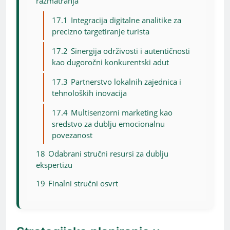
razmatranja
17.1
Integracija digitalne analitike za
precizno targetiranje turista
17.2
Sinergija održivosti i autentičnosti
kao dugoročni konkurentski adut
17.3
Partnerstvo lokalnih zajednica i
tehnoloških inovacija
17.4
Multisenzorni marketing kao
sredstvo za dublju emocionalnu
povezanost
18
Odabrani stručni resursi za dublju
ekspertizu
19
Finalni stručni osvrt