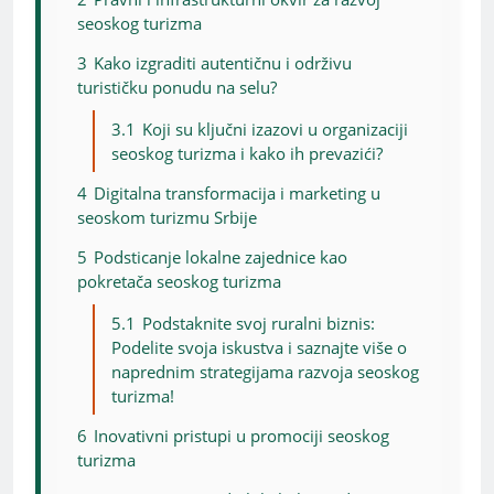
seoskog turizma
3
Kako izgraditi autentičnu i održivu
turističku ponudu na selu?
3.1
Koji su ključni izazovi u organizaciji
seoskog turizma i kako ih prevazići?
4
Digitalna transformacija i marketing u
seoskom turizmu Srbije
5
Podsticanje lokalne zajednice kao
pokretača seoskog turizma
5.1
Podstaknite svoj ruralni biznis:
Podelite svoja iskustva i saznajte više o
naprednim strategijama razvoja seoskog
turizma!
6
Inovativni pristupi u promociji seoskog
turizma