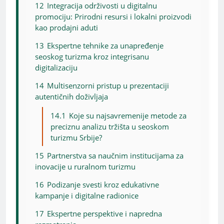
12
Integracija održivosti u digitalnu
promociju: Prirodni resursi i lokalni proizvodi
kao prodajni aduti
13
Ekspertne tehnike za unapređenje
seoskog turizma kroz integrisanu
digitalizaciju
14
Multisenzorni pristup u prezentaciji
autentičnih doživljaja
14.1
Koje su najsavremenije metode za
preciznu analizu tržišta u seoskom
turizmu Srbije?
15
Partnerstva sa naučnim institucijama za
inovacije u ruralnom turizmu
16
Podizanje svesti kroz edukativne
kampanje i digitalne radionice
17
Ekspertne perspektive i napredna