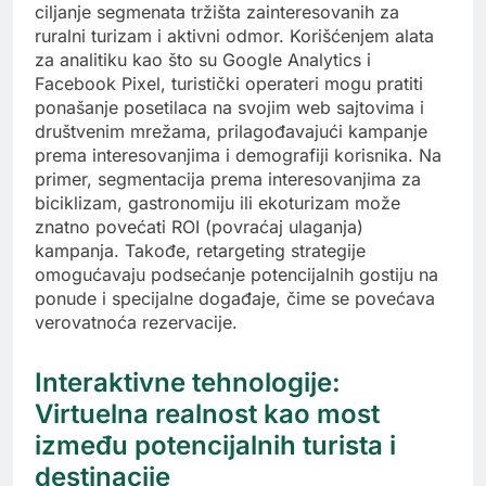
ciljanje segmenata tržišta zainteresovanih za
ruralni turizam i aktivni odmor. Korišćenjem alata
za analitiku kao što su Google Analytics i
Facebook Pixel, turistički operateri mogu pratiti
ponašanje posetilaca na svojim web sajtovima i
društvenim mrežama, prilagođavajući kampanje
prema interesovanjima i demografiji korisnika. Na
primer, segmentacija prema interesovanjima za
biciklizam, gastronomiju ili ekoturizam može
znatno povećati ROI (povraćaj ulaganja)
kampanja. Takođe, retargeting strategije
omogućavaju podsećanje potencijalnih gostiju na
ponude i specijalne događaje, čime se povećava
verovatnoća rezervacije.
Interaktivne tehnologije:
Virtuelna realnost kao most
između potencijalnih turista i
destinacije