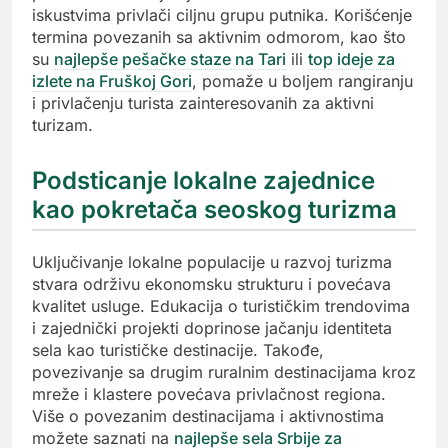
iskustvima privlači ciljnu grupu putnika. Korišćenje
termina povezanih sa aktivnim odmorom, kao što
su
najlepše pešačke staze na Tari
ili
top ideje za
izlete na Fruškoj Gori
, pomaže u boljem rangiranju
i privlačenju turista zainteresovanih za aktivni
turizam.
Podsticanje lokalne zajednice
kao pokretača seoskog turizma
Uključivanje lokalne populacije u razvoj turizma
stvara održivu ekonomsku strukturu i povećava
kvalitet usluge. Edukacija o turističkim trendovima
i zajednički projekti doprinose jačanju identiteta
sela kao turističke destinacije. Takođe,
povezivanje sa drugim ruralnim destinacijama kroz
mreže i klastere povećava privlačnost regiona.
Više o povezanim destinacijama i aktivnostima
možete saznati na
najlepše sela Srbije za