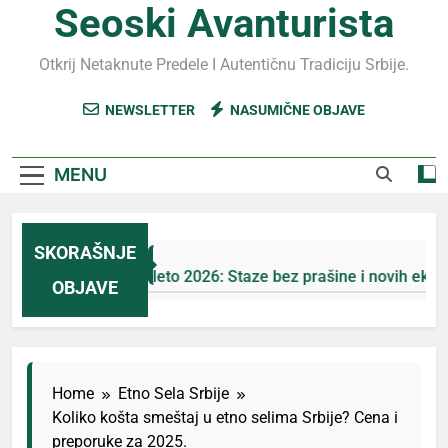
Seoski Avanturista
Otkrij Netaknute Predele I Autentičnu Tradiciju Srbije.
NEWSLETTER
NASUMIČNE OBJAVE
MENU
SKORAŠNJE
Jahorina leto 2026: Staze bez prašine i novih eko-taksi
OBJAVE
5 Дана Ago
Home
Etno Sela Srbije
Koliko košta smeštaj u etno selima Srbije? Cena i
preporuke za 2025.