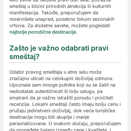
smeštaj u blizini prirodnih atrakcija ili kulturnih
manifestacija. Takođe, preporučujem da
rezervišete unapred, posebno tokom sezonskih
vrhova. Za dodatne savete, možete pogledati
najbolje porodične destinacije
.
Zašto je važno odabrati pravi
smeštaj?
Odabir pravog smeštaja u etno selu može
značajno uticati na celokupni doživljaj odmora.
Upoznala sam mnoge putnike koji su se žalili na
nedostatak autentičnosti ili lošu uslugu, pa
smatram da je važno istražiti ponudu i pročitati
recenzije. Lokalni smeštaji često imaju bolju cenu i
pružaju jedinstveni doživljaj, dok veće turističke
destinacije mogu biti skuplje i manje
personalizovane. U svakom slučaju, preporučujem
da pronađete balans između cene i kvaliteta, i