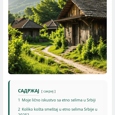
САДРЖАЈ
сакриј
1
Moje lično iskustvo sa etno selima u Srbiji
2
Koliko košta smeštaj u etno selima Srbije u
2025?