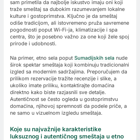
sam primetila da najbolje iskustvo imaju oni koji
traže smeštaj sa dubokim razumevanjem lokalne
kulture i gostoprimstva. Ključno je da smeštaj
odiše tradicijom, ali istovremeno pruža savremene
pogodnosti poput Wi-Fi-ja, klimatizacije i spa
centra, što je posebno važno za one koji žele spoj
prirode i udobnosti.
Na primer, etno sela poput
Sumadijskih sela
nude
širok spektar smeštaja koji kombinuju tradicionalni
izgled sa modernim sadržajima. Preporučujem da
prilikom rezervacije tražite recenzije i slike, a
ukoliko imate priliku, kontaktirajte domaćina
direktno kako biste razjasnili sve detalje.
Autentičnost se često ogleda u gostoprimstvu
domaćina, njihovoj spremnosti da podele priče, a
ne samo u vizuelnom izgledu smeštaja.
Koje su najvažnije karakteristike
luksuznog i autentičnog smeštaja u etno