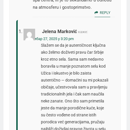
spa centra, ili je to sekundarno u odnosu
na atmosferu i gostoprimstvo.
REPLY
Jelena Marković
каже:
септембар 27, 2025 у 3:20 pm
Slažem se da je autentičnost ključna
ako želimo doživeti pravu čar Srbije
kroz etno sela. Sama sam nedavno
boravila u manje poznatom selu kod
Užica i iskustvo je bilo zaista
autentično — domaćini su mi pokazali
običaje, učestvovala sam u pravljenju
tradicionalnih jela i čak sam naučila
neke zanate. Ono što sam primetila
jeste da manje porodične kuće, koje
su često vođene od strane istih
porodica već generacijama, pružaju
najbliži doživljaj pravog života u selu.