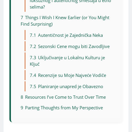
luksuznog i autentičnog smeštaja u etno
selima?
7
Things I Wish I Knew Earlier (or You Might
Find Surprising)
7.1
Autentičnost je Zajednička Neka
7.2
Sezonski Cene mogu biti Zavodljive
7.3
Uključivanje u Lokalnu Kulturu je
Ključ
7.4
Recenzije su Moje Najveće Vodiče
7.5
Planiranje unapred je Obavezno
8
Resources I’ve Come to Trust Over Time
9
Parting Thoughts from My Perspective