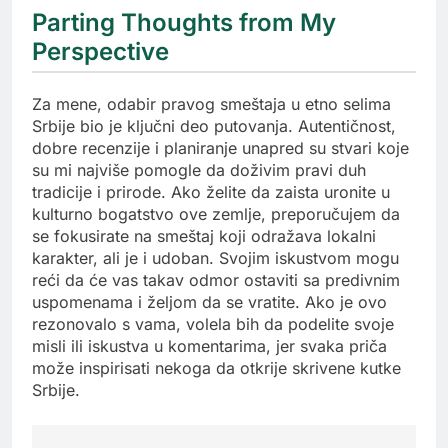
Parting Thoughts from My
Perspective
Za mene, odabir pravog smeštaja u etno selima
Srbije bio je ključni deo putovanja. Autentičnost,
dobre recenzije i planiranje unapred su stvari koje
su mi najviše pomogle da doživim pravi duh
tradicije i prirode. Ako želite da zaista uronite u
kulturno bogatstvo ove zemlje, preporučujem da
se fokusirate na smeštaj koji odražava lokalni
karakter, ali je i udoban. Svojim iskustvom mogu
reći da će vas takav odmor ostaviti sa predivnim
uspomenama i željom da se vratite. Ako je ovo
rezonovalo s vama, volela bih da podelite svoje
misli ili iskustva u komentarima, jer svaka priča
može inspirisati nekoga da otkrije skrivene kutke
Srbije.