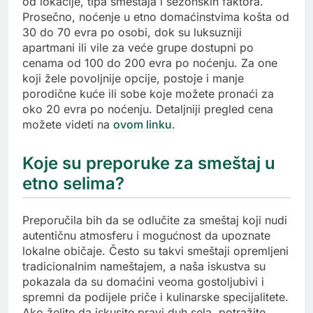
od lokacije, tipa smeštaja i sezonskih faktora.
Prosečno, noćenje u etno domaćinstvima košta od
30 do 70 evra po osobi, dok su luksuzniji
apartmani ili vile za veće grupe dostupni po
cenama od 100 do 200 evra po noćenju. Za one
koji žele povoljnije opcije, postoje i manje
porodične kuće ili sobe koje možete pronaći za
oko 20 evra po noćenju. Detaljniji pregled cena
možete videti na
ovom linku
.
Koje su preporuke za smeštaj u
etno selima?
Preporučila bih da se odlučite za smeštaj koji nudi
autentičnu atmosferu i mogućnost da upoznate
lokalne običaje. Često su takvi smeštaji opremljeni
tradicionalnim nameštajem, a naša iskustva su
pokazala da su domaćini veoma gostoljubivi i
spremni da podijele priče i kulinarske specijalitete.
Ako želite da iskusite pravi duh sela, potražite