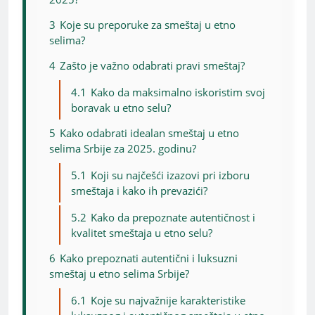
3
Koje su preporuke za smeštaj u etno
selima?
4
Zašto je važno odabrati pravi smeštaj?
4.1
Kako da maksimalno iskoristim svoj
boravak u etno selu?
5
Kako odabrati idealan smeštaj u etno
selima Srbije za 2025. godinu?
5.1
Koji su najčešći izazovi pri izboru
smeštaja i kako ih prevazići?
5.2
Kako da prepoznate autentičnost i
kvalitet smeštaja u etno selu?
6
Kako prepoznati autentični i luksuzni
smeštaj u etno selima Srbije?
6.1
Koje su najvažnije karakteristike