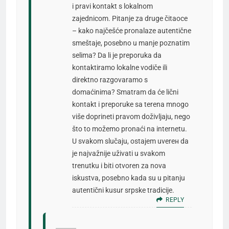
i pravi kontakt s lokalnom
zajednicom. Pitanje za druge čitaoce
– kako najčešće pronalaze autentične
smeštaje, posebno u manje poznatim
selima? Da li je preporuka da
kontaktiramo lokalne vodiče ili
direktno razgovaramo s
domaćinima? Smatram da će lični
kontakt i preporuke sa terena mnogo
više doprineti pravom doživljaju, nego
što to možemo pronaći na internetu.
U svakom slučaju, ostajem uverен da
je najvažnije uživati u svakom
trenutku i biti otvoren za nova
iskustva, posebno kada su u pitanju
autentični kusur srpske tradicije.
REPLY