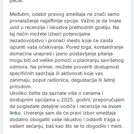
pečat.
Međutim, odabir pravog smeštaja ne znači samo
pronalaženje najjeftinije opcije. Važno je da imate
uvid u recenzije i iskustva prethodnih gostiju. Na
taj način možete izbeći potencijalne
nezadovoljstvo i pronaći mesto koje će zaista
ispuniti vaša očekivanja. Pored toga, kontaktiranje
domaćina unapred i jasno postavljanje pitanja
mogu biti od velike pomoći u planiranju savršenog
odmora. Na primer, možete proveriti dostupnost
specifičnih sadržaja ili aktivnosti koje vas
zanimaju, poput radionica, degustacija ili šetnji
prirodom.
Ukoliko želite da saznate više o cenama i
dostupnim opcijama u 2025. godini, preporučujem
da pogledate detaljne vodiče i recenzije na
ovom
linku
. Uverenja sam da će pravi izbor smeštaja
dodatno obogatiti vaše iskustvo i ostaviti traga u
vašem sećanju, baš kao što se to dogodilo i meni.