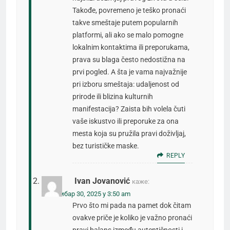
Takođe, povremeno je teško pronaći
takve smeštaje putem popularnih
platformi, ali ako se malo pomogne
lokalnim kontaktima ili preporukama,
prava su blaga često nedostižna na
prvi pogled. A šta je vama najvažnije
pri izboru smeštaja: udaljenost od
prirode ili blizina kulturnih
manifestacija? Zaista bih volela čuti
vaše iskustvo ili preporuke za ona
mesta koja su pružila pravi doživljaj,
bez turističke maske.
REPLY
Ivan Jovanović
каже:
септембар 30, 2025 у 3:50 am
Prvo što mi pada na pamet dok čitam
ovakve priče je koliko je važno pronaći