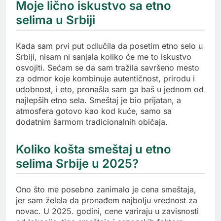
Moje lično iskustvo sa etno
selima u Srbiji
Kada sam prvi put odlučila da posetim etno selo u
Srbiji, nisam ni sanjala koliko će me to iskustvo
osvojiti. Sećam se da sam tražila savršeno mesto
za odmor koje kombinuje autentičnost, prirodu i
udobnost, i eto, pronašla sam ga baš u jednom od
najlepših etno sela. Smeštaj je bio prijatan, a
atmosfera gotovo kao kod kuće, samo sa
dodatnim šarmom tradicionalnih običaja.
Koliko košta smeštaj u etno
selima Srbije u 2025?
Ono što me posebno zanimalo je cena smeštaja,
jer sam želela da pronađem najbolju vrednost za
novac. U 2025. godini, cene variraju u zavisnosti