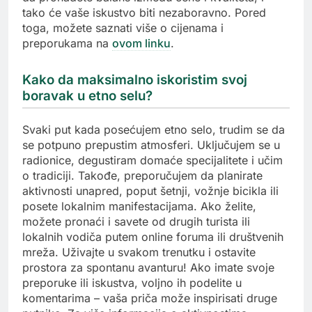
tako će vaše iskustvo biti nezaboravno. Pored
toga, možete saznati više o cijenama i
preporukama na
ovom linku
.
Kako da maksimalno iskoristim svoj
boravak u etno selu?
Svaki put kada posećujem etno selo, trudim se da
se potpuno prepustim atmosferi. Uključujem se u
radionice, degustiram domaće specijalitete i učim
o tradiciji. Takođe, preporučujem da planirate
aktivnosti unapred, poput šetnji, vožnje bicikla ili
posete lokalnim manifestacijama. Ako želite,
možete pronaći i savete od drugih turista ili
lokalnih vodiča putem online foruma ili društvenih
mreža. Uživajte u svakom trenutku i ostavite
prostora za spontanu avanturu! Ako imate svoje
preporuke ili iskustva, voljno ih podelite u
komentarima – vaša priča može inspirisati druge