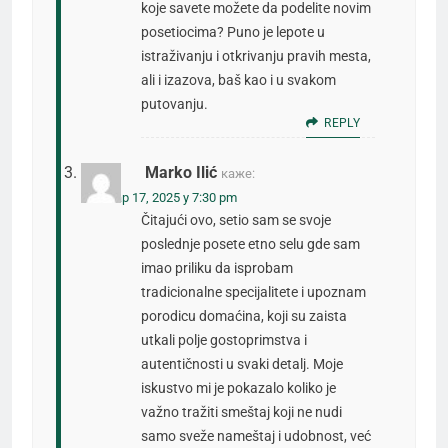
koje savete možete da podelite novim
posetiocima? Puno je lepote u
istraživanju i otkrivanju pravih mesta,
ali i izazova, baš kao i u svakom
putovanju.
REPLY
Marko Ilić
каже:
октобар 17, 2025 у 7:30 pm
Čitajući ovo, setio sam se svoje
poslednje posete etno selu gde sam
imao priliku da isprobam
tradicionalne specijalitete i upoznam
porodicu domaćina, koji su zaista
utkali polje gostoprimstva i
autentičnosti u svaki detalj. Moje
iskustvo mi je pokazalo koliko je
važno tražiti smeštaj koji ne nudi
samo sveže nameštaj i udobnost, već