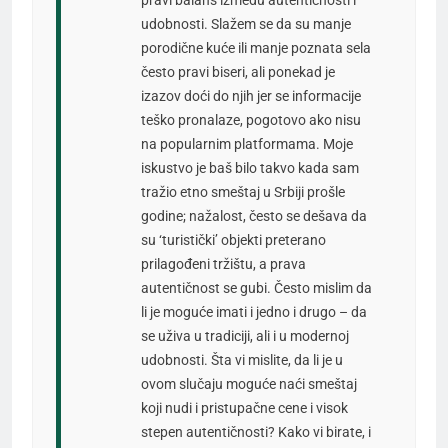
pravi balans između autentičnosti i
udobnosti. Slažem se da su manje
porodične kuće ili manje poznata sela
često pravi biseri, ali ponekad je
izazov doći do njih jer se informacije
teško pronalaze, pogotovo ako nisu
na popularnim platformama. Moje
iskustvo je baš bilo takvo kada sam
tražio etno smeštaj u Srbiji prošle
godine; nažalost, često se dešava da
su ‘turistički’ objekti preterano
prilagođeni tržištu, a prava
autentičnost se gubi. Često mislim da
li je moguće imati i jedno i drugo – da
se uživa u tradiciji, ali i u modernoj
udobnosti. Šta vi mislite, da li je u
ovom slučaju moguće naći smeštaj
koji nudi i pristupačne cene i visok
stepen autentičnosti? Kako vi birate, i