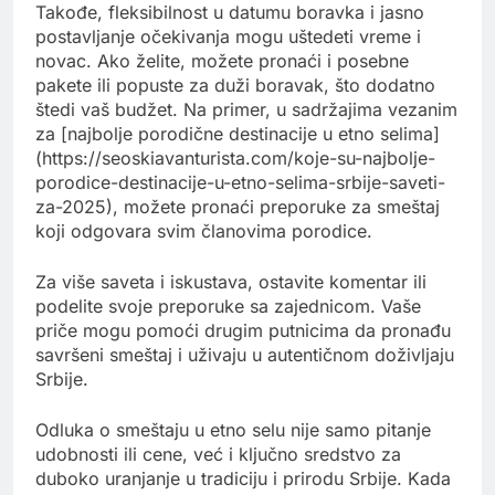
Takođe, fleksibilnost u datumu boravka i jasno
postavljanje očekivanja mogu uštedeti vreme i
novac. Ako želite, možete pronaći i posebne
pakete ili popuste za duži boravak, što dodatno
štedi vaš budžet. Na primer, u sadržajima vezanim
za [najbolje porodične destinacije u etno selima]
(https://seoskiavanturista.com/koje-su-najbolje-
porodice-destinacije-u-etno-selima-srbije-saveti-
za-2025), možete pronaći preporuke za smeštaj
koji odgovara svim članovima porodice.
Za više saveta i iskustava, ostavite komentar ili
podelite svoje preporuke sa zajednicom. Vaše
priče mogu pomoći drugim putnicima da pronađu
savršeni smeštaj i uživaju u autentičnom doživljaju
Srbije.
Odluka o smeštaju u etno selu nije samo pitanje
udobnosti ili cene, već i ključno sredstvo za
duboko uranjanje u tradiciju i prirodu Srbije. Kada