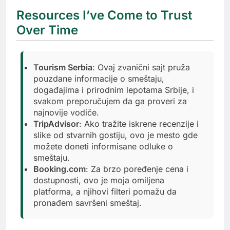
Resources I’ve Come to Trust
Over Time
Tourism Serbia
: Ovaj zvanični sajt pruža
pouzdane informacije o smeštaju,
događajima i prirodnim lepotama Srbije, i
svakom preporučujem da ga proveri za
najnovije vodiče.
TripAdvisor
: Ako tražite iskrene recenzije i
slike od stvarnih gostiju, ovo je mesto gde
možete doneti informisane odluke o
smeštaju.
Booking.com
: Za brzo poređenje cena i
dostupnosti, ovo je moja omiljena
platforma, a njihovi filteri pomažu da
pronađem savršeni smeštaj.