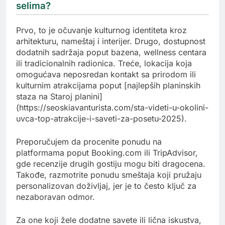
selima?
Prvo, to je očuvanje kulturnog identiteta kroz
arhitekturu, nameštaj i interijer. Drugo, dostupnost
dodatnih sadržaja poput bazena, wellness centara
ili tradicionalnih radionica. Treće, lokacija koja
omogućava neposredan kontakt sa prirodom ili
kulturnim atrakcijama poput [najlepših planinskih
staza na Staroj planini]
(https://seoskiavanturista.com/sta-videti-u-okolini-
uvca-top-atrakcije-i-saveti-za-posetu-2025).
Preporučujem da procenite ponudu na
platformama poput Booking.com ili TripAdvisor,
gde recenzije drugih gostiju mogu biti dragocena.
Takođe, razmotrite ponudu smeštaja koji pružaju
personalizovan doživljaj, jer je to često ključ za
nezaboravan odmor.
Za one koji žele dodatne savete ili lična iskustva,