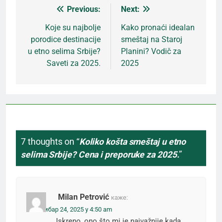
Previous:
Next:
Кретање
Koje su najbolje
Kako pronaći idealan
porodice destinacije
smeštaj na Staroj
чланка
u etno selima Srbije?
Planini? Vodič za
Saveti za 2025.
2025
7 thoughts on “
Koliko košta smeštaj u etno
selima Srbije? Cena i preporuke za 2025.
”
Milan Petrović
каже:
септембар 24, 2025 у 4:50 am
Iskreno, ono što mi je najvažnije kada