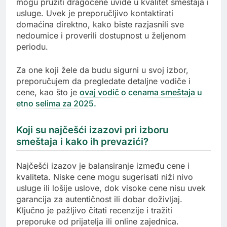
mogu pružiti dragocene uvide u kvalitet smeštaja i
usluge. Uvek je preporučljivo kontaktirati
domaćina direktno, kako biste razjasnili sve
nedoumice i proverili dostupnost u željenom
periodu.
Za one koji žele da budu sigurni u svoj izbor,
preporučujem da pregledate detaljne vodiče i
cene, kao što je
ovaj vodič o cenama smeštaja u
etno selima za 2025.
Koji su najčešći izazovi pri izboru
smeštaja i kako ih prevazići?
Najčešći izazov je balansiranje između cene i
kvaliteta. Niske cene mogu sugerisati niži nivo
usluge ili lošije uslove, dok visoke cene nisu uvek
garancija za autentičnost ili dobar doživljaj.
Ključno je pažljivo čitati recenzije i tražiti
preporuke od prijatelja ili online zajednica.