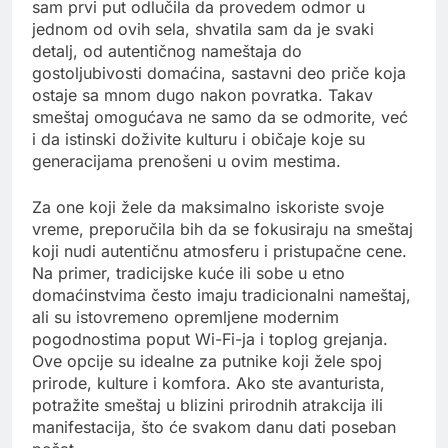
sam prvi put odlučila da provedem odmor u
jednom od ovih sela, shvatila sam da je svaki
detalj, od autentičnog nameštaja do
gostoljubivosti domaćina, sastavni deo priče koja
ostaje sa mnom dugo nakon povratka. Takav
smeštaj omogućava ne samo da se odmorite, već
i da istinski doživite kulturu i običaje koje su
generacijama prenošeni u ovim mestima.
Za one koji žele da maksimalno iskoriste svoje
vreme, preporučila bih da se fokusiraju na smeštaj
koji nudi autentičnu atmosferu i pristupačne cene.
Na primer, tradicijske kuće ili sobe u etno
domaćinstvima često imaju tradicionalni nameštaj,
ali su istovremeno opremljene modernim
pogodnostima poput Wi-Fi-ja i toplog grejanja.
Ove opcije su idealne za putnike koji žele spoj
prirode, kulture i komfora. Ako ste avanturista,
potražite smeštaj u blizini prirodnih atrakcija ili
manifestacija, što će svakom danu dati poseban