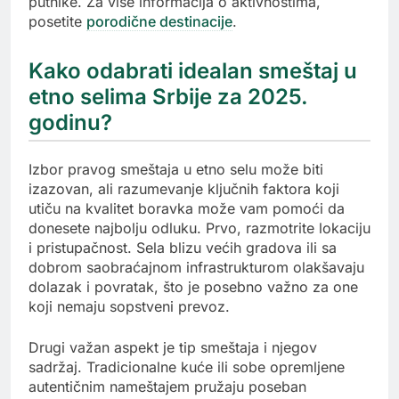
putnike. Za više informacija o aktivnostima,
posetite
porodične destinacije
.
Kako odabrati idealan smeštaj u
etno selima Srbije za 2025.
godinu?
Izbor pravog smeštaja u etno selu može biti
izazovan, ali razumevanje ključnih faktora koji
utiču na kvalitet boravka može vam pomoći da
donesete najbolju odluku. Prvo, razmotrite lokaciju
i pristupačnost. Sela blizu većih gradova ili sa
dobrom saobraćajnom infrastrukturom olakšavaju
dolazak i povratak, što je posebno važno za one
koji nemaju sopstveni prevoz.
Drugi važan aspekt je tip smeštaja i njegov
sadržaj. Tradicionalne kuće ili sobe opremljene
autentičnim nameštajem pružaju poseban