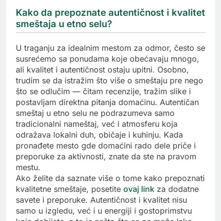
Kako da prepoznate autentičnost i kvalitet
smeštaja u etno selu?
U traganju za idealnim mestom za odmor, često se
susrećemo sa ponudama koje obećavaju mnogo,
ali kvalitet i autentičnost ostaju upitni. Osobno,
trudim se da istražim što više o smeštaju pre nego
što se odlučim — čitam recenzije, tražim slike i
postavljam direktna pitanja domaćinu. Autentičan
smeštaj u etno selu ne podrazumeva samo
tradicionalni nameštaj, već i atmosferu koja
odražava lokalni duh, običaje i kuhinju. Kada
pronađete mesto gde domaćini rado dele priče i
preporuke za aktivnosti, znate da ste na pravom
mestu.
Ako želite da saznate više o tome kako prepoznati
kvalitetne smeštaje, posetite
ovaj link
za dodatne
savete i preporuke. Autentičnost i kvalitet nisu
samo u izgledu, već i u energiji i gostoprimstvu