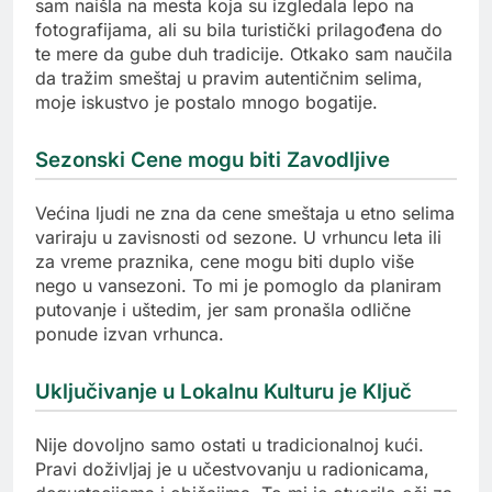
sam naišla na mesta koja su izgledala lepo na
fotografijama, ali su bila turistički prilagođena do
te mere da gube duh tradicije. Otkako sam naučila
da tražim smeštaj u pravim autentičnim selima,
moje iskustvo je postalo mnogo bogatije.
Sezonski Cene mogu biti Zavodljive
Većina ljudi ne zna da cene smeštaja u etno selima
variraju u zavisnosti od sezone. U vrhuncu leta ili
za vreme praznika, cene mogu biti duplo više
nego u vansezoni. To mi je pomoglo da planiram
putovanje i uštedim, jer sam pronašla odlične
ponude izvan vrhunca.
Uključivanje u Lokalnu Kulturu je Ključ
Nije dovoljno samo ostati u tradicionalnoj kući.
Pravi doživljaj je u učestvovanju u radionicama,