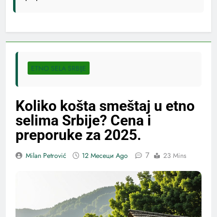
ETNO SELA SRBIJE
Koliko košta smeštaj u etno
selima Srbije? Cena i
preporuke za 2025.
7
Milan Petrović
12 Месеци Ago
23 Mins