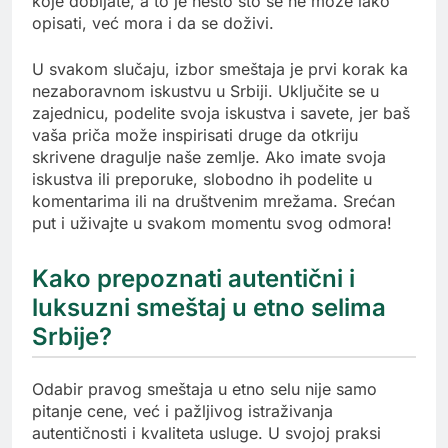
koje dobijate, a to je nešto što se ne može lako
opisati, već mora i da se doživi.
U svakom slučaju, izbor smeštaja je prvi korak ka
nezaboravnom iskustvu u Srbiji. Uključite se u
zajednicu, podelite svoja iskustva i savete, jer baš
vaša priča može inspirisati druge da otkriju
skrivene dragulje naše zemlje. Ako imate svoja
iskustva ili preporuke, slobodno ih podelite u
komentarima ili na društvenim mrežama. Srećan
put i uživajte u svakom momentu svog odmora!
Kako prepoznati autentični i
luksuzni smeštaj u etno selima
Srbije?
Odabir pravog smeštaja u etno selu nije samo
pitanje cene, već i pažljivog istraživanja
autentičnosti i kvaliteta usluge. U svojoj praksi