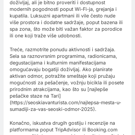
doživljaj, ali je bitno proveriti i dostupnost
modernih pogodnosti poput Wi-Fi-ja, grejanja i
kupatila. Luksuzni apartmani ili vile često nude
više prostora i dodatne sadržaje, poput bazena ili
spa zona, što može biti važan faktor za porodice
ili one koji traže više udobnosti.
Treće, razmotrite ponudu aktivnosti i sadržaja.
Sela sa raznovrsnim programima, radionicama,
degustacijama i kulturnim manifestacijama
omogućavaju bogatiji doživljaj. Ako planirate
aktivan odmor, potražite smeštaje koji pružaju
mogućnosti za pešačenje, vožnju bicikla ili posete
prirodnim atrakcijama, kao što su [najlepše
pešačke staze na Tari]
(https://seoskiavanturista.com/najlepsa-mesta-u-
sumadiji-za-vas-seoski-odmor-2025).
Konačno, iskustva drugih gostiju i recenzije na
platformama poput TripAdvisor ili Booking.com