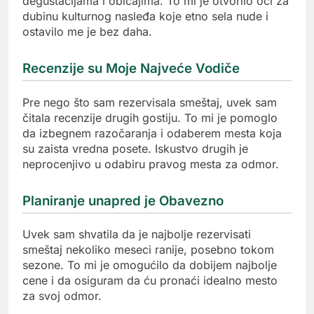
degustacijama i običajima. To mi je otvorilo oči za
dubinu kulturnog nasleđa koje etno sela nude i
ostavilo me je bez daha.
Recenzije su Moje Najveće Vodiče
Pre nego što sam rezervisala smeštaj, uvek sam
čitala recenzije drugih gostiju. To mi je pomoglo
da izbegnem razočaranja i odaberem mesta koja
su zaista vredna posete. Iskustvo drugih je
neprocenjivo u odabiru pravog mesta za odmor.
Planiranje unapred je Obavezno
Uvek sam shvatila da je najbolje rezervisati
smeštaj nekoliko meseci ranije, posebno tokom
sezone. To mi je omogućilo da dobijem najbolje
cene i da osiguram da ću pronaći idealno mesto
za svoj odmor.