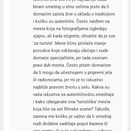
biram smeštaj u etno selima jeste da li
domaćini zaista žive u skladu s tradicijom
i koliko su autentični. Često naiđem na
mesta koja na fotografijama izgledaju
sjajno, ali kada stignete, shvatite da je sve
‘za turiste’. Mene lično privlače manje
porodice koje održavaju običaje i nude
domaće specijalitete, jer tada osećam
pravi duh mesta. Često pitam domaćine
da li mogu da učestvujem u pripremi jela
ili radionicama, jer mi je to iskustvo
najbliže pravom životu u selu. Kakva su
vaša iskustva sa autentičnošću smeštaja
i kako izbegavate ona ‘turistička’ mesta
koja liče na set filmske scene? Takođe,
zanima me koliko je važno da li smeštaj
nudi dodatne sadržaje poput bazena ili