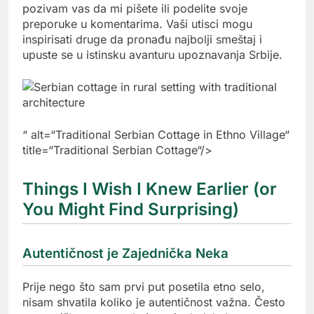
pozivam vas da mi pišete ili podelite svoje
preporuke u komentarima. Vaši utisci mogu
inspirisati druge da pronađu najbolji smeštaj i
upuste se u istinsku avanturu upoznavanja Srbije.
“ alt=“Traditional Serbian Cottage in Ethno Village“
title=“Traditional Serbian Cottage“/>
Things I Wish I Knew Earlier (or
You Might Find Surprising)
Autentičnost je Zajednička Neka
Prije nego što sam prvi put posetila etno selo,
nisam shvatila koliko je autentičnost važna. Često