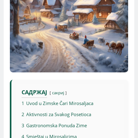
САДРЖАЈ
сакриј
1
Uvod u Zimske Čari Mirosaljaca
2
Aktivnosti za Svakog Posetioca
3
Gastronomska Ponuda Zime
4
Smještaj u Mirosaljcima