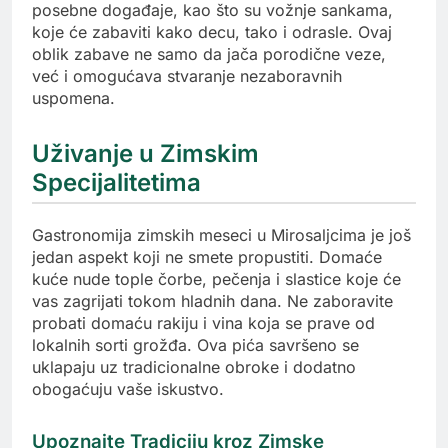
posebne događaje, kao što su vožnje sankama,
koje će zabaviti kako decu, tako i odrasle. Ovaj
oblik zabave ne samo da jača porodične veze,
već i omogućava stvaranje nezaboravnih
uspomena.
Uživanje u Zimskim
Specijalitetima
Gastronomija zimskih meseci u Mirosaljcima je još
jedan aspekt koji ne smete propustiti. Domaće
kuće nude tople čorbe, pečenja i slastice koje će
vas zagrijati tokom hladnih dana. Ne zaboravite
probati domaću rakiju i vina koja se prave od
lokalnih sorti grožđa. Ova pića savršeno se
uklapaju uz tradicionalne obroke i dodatno
obogaćuju vaše iskustvo.
Upoznajte Tradiciju kroz Zimske