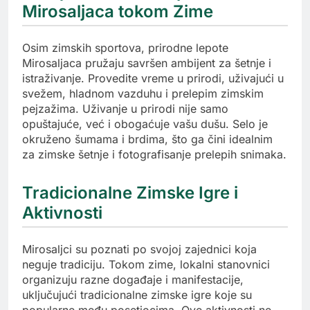
Mirosaljaca tokom Zime
Osim zimskih sportova, prirodne lepote
Mirosaljaca pružaju savršen ambijent za šetnje i
istraživanje. Provedite vreme u prirodi, uživajući u
svežem, hladnom vazduhu i prelepim zimskim
pejzažima. Uživanje u prirodi nije samo
opuštajuće, već i obogaćuje vašu dušu. Selo je
okruženo šumama i brdima, što ga čini idealnim
za zimske šetnje i fotografisanje prelepih snimaka.
Tradicionalne Zimske Igre i
Aktivnosti
Mirosaljci su poznati po svojoj zajednici koja
neguje tradiciju. Tokom zime, lokalni stanovnici
organizuju razne događaje i manifestacije,
uključujući tradicionalne zimske igre koje su
popularne među posetiocima. Ove aktivnosti ne