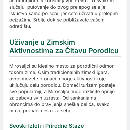
automobilom ili koristiti javni prevoz. U svakom
slučaju, putovanje do ovog prelepog sela je
iskustvo samo po sebi, jer ćete uživati u prelepim
pejzažima Srbije dok se približavate vašem
odredištu.
Uživanje u Zimskim
Aktivnostima za Čitavu Porodicu
Mirosaljci su idealno mesto za porodični odmor
tokom zime. Osim tradicionalnih zimski igara,
ovde možete pronaći mnoge aktivnosti koje
uključuju celu porodicu. Domaći turizam postaje
sve popularniji, a Mirosaljci nude različite opcije
za zabavu svih uzrasta. Od sankanja na
obroncima do pravljenja sneška belića, svako
može pronaći nešto za sebe.
Seoski Izleti i Prirodne Staze