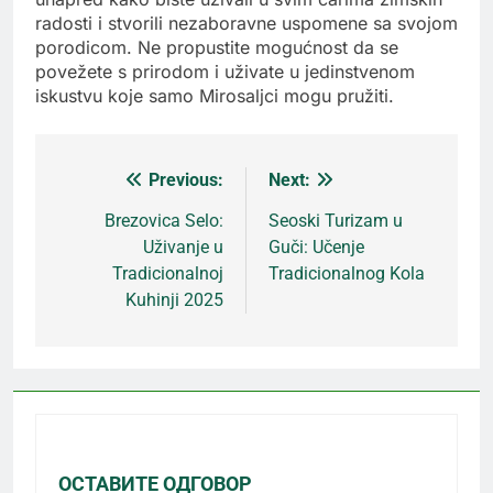
radosti i stvorili nezaboravne uspomene sa svojom
porodicom. Ne propustite mogućnost da se
povežete s prirodom i uživate u jedinstvenom
iskustvu koje samo Mirosaljci mogu pružiti.
Previous:
Next:
Кретање
Brezovica Selo:
Seoski Turizam u
Uživanje u
Guči: Učenje
чланка
Tradicionalnoj
Tradicionalnog Kola
Kuhinji 2025
ОСТАВИТЕ ОДГОВОР