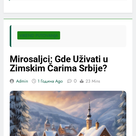
VIKEND PUTOVANJA
Mirosaljci: Gde Uživati u
Zimskim Čarima Srbije?
0
Admin
1 Година Ago
23 Mins