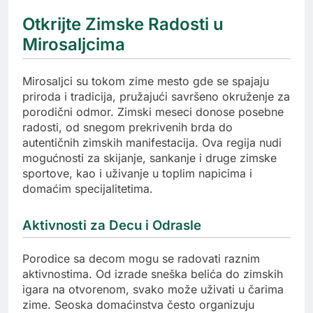
Otkrijte Zimske Radosti u
Mirosaljcima
Mirosaljci su tokom zime mesto gde se spajaju
priroda i tradicija, pružajući savršeno okruženje za
porodični odmor. Zimski meseci donose posebne
radosti, od snegom prekrivenih brda do
autentičnih zimskih manifestacija. Ova regija nudi
mogućnosti za skijanje, sankanje i druge zimske
sportove, kao i uživanje u toplim napicima i
domaćim specijalitetima.
Aktivnosti za Decu i Odrasle
Porodice sa decom mogu se radovati raznim
aktivnostima. Od izrade sneška belića do zimskih
igara na otvorenom, svako može uživati u čarima
zime. Seoska domaćinstva često organizuju