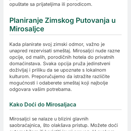
opuštate sa prijateljima ili porodicom.
Planiranje Zimskog Putovanja u
Mirosaljce
Kada planirate svoj zimski odmor, važno je
unapred rezervisati smeštaj. Mirosaljci nude razne
opcije, od malih, porodičnih hotela do privatnih
domaćinstava. Svaka opcija pruža jedinstveni
doživljaj i priliku da se upoznate s lokalnom
kulturom. Preporučujemo da istražite različite
mogućnosti i odaberete smeštaj koji najbolje
odgovara vašim potrebama.
Kako Doći do Mirosaljaca
Mirosaljci se nalaze u blizini glavnih
saobraćajnica, što olakšava pristup. Možete doći