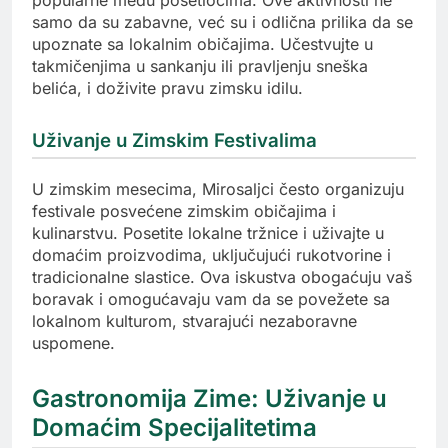
samo da su zabavne, već su i odlična prilika da se
upoznate sa lokalnim običajima. Učestvujte u
takmičenjima u sankanju ili pravljenju sneška
belića, i doživite pravu zimsku idilu.
Uživanje u Zimskim Festivalima
U zimskim mesecima, Mirosaljci često organizuju
festivale posvećene zimskim običajima i
kulinarstvu. Posetite lokalne tržnice i uživajte u
domaćim proizvodima, uključujući rukotvorine i
tradicionalne slastice. Ova iskustva obogaćuju vaš
boravak i omogućavaju vam da se povežete sa
lokalnom kulturom, stvarajući nezaboravne
uspomene.
Gastronomija Zime: Uživanje u
Domaćim Specijalitetima