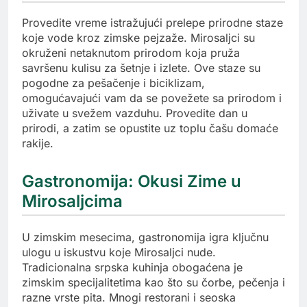
Provedite vreme istražujući prelepe prirodne staze
koje vode kroz zimske pejzaže. Mirosaljci su
okruženi netaknutom prirodom koja pruža
savršenu kulisu za šetnje i izlete. Ove staze su
pogodne za pešačenje i biciklizam,
omogućavajući vam da se povežete sa prirodom i
uživate u svežem vazduhu. Provedite dan u
prirodi, a zatim se opustite uz toplu čašu domaće
rakije.
Gastronomija: Okusi Zime u
Mirosaljcima
U zimskim mesecima, gastronomija igra ključnu
ulogu u iskustvu koje Mirosaljci nude.
Tradicionalna srpska kuhinja obogaćena je
zimskim specijalitetima kao što su čorbe, pečenja i
razne vrste pita. Mnogi restorani i seoska