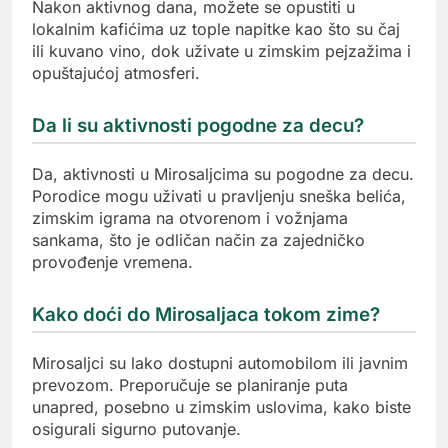
Nakon aktivnog dana, možete se opustiti u
lokalnim kafićima uz tople napitke kao što su čaj
ili kuvano vino, dok uživate u zimskim pejzažima i
opuštajućoj atmosferi.
Da li su aktivnosti pogodne za decu?
Da, aktivnosti u Mirosaljcima su pogodne za decu.
Porodice mogu uživati u pravljenju sneška belića,
zimskim igrama na otvorenom i vožnjama
sankama, što je odličan način za zajedničko
provođenje vremena.
Kako doći do Mirosaljaca tokom zime?
Mirosaljci su lako dostupni automobilom ili javnim
prevozom. Preporučuje se planiranje puta
unapred, posebno u zimskim uslovima, kako biste
osigurali sigurno putovanje.