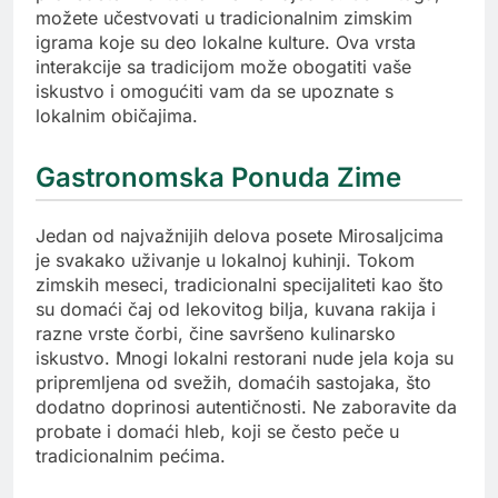
možete učestvovati u tradicionalnim zimskim
igrama koje su deo lokalne kulture. Ova vrsta
interakcije sa tradicijom može obogatiti vaše
iskustvo i omogućiti vam da se upoznate s
lokalnim običajima.
Gastronomska Ponuda Zime
Jedan od najvažnijih delova posete Mirosaljcima
je svakako uživanje u lokalnoj kuhinji. Tokom
zimskih meseci, tradicionalni specijaliteti kao što
su domaći čaj od lekovitog bilja, kuvana rakija i
razne vrste čorbi, čine savršeno kulinarsko
iskustvo. Mnogi lokalni restorani nude jela koja su
pripremljena od svežih, domaćih sastojaka, što
dodatno doprinosi autentičnosti. Ne zaboravite da
probate i domaći hleb, koji se često peče u
tradicionalnim pećima.