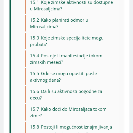
15.1
Koje zimske aktivnosti su dostupne
u Mirosaljcima?
15.2
Kako planirati odmor u
Mirosaljcima?
15.3
Koje zimske specijalitete mogu
probati?
15.4
Postoje li manifestacije tokom
zimskih meseci?
15.5
Gde se mogu opustiti posle
aktivnog dana?
15.6
Da li su aktivnosti pogodne za
decu?
15.7
Kako doći do Mirosaljaca tokom
zime?
15.8
Postoji li mogućnost iznajmljivanja