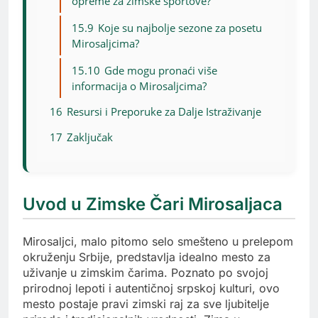
opreme za zimske sportove?
15.9
Koje su najbolje sezone za posetu
Mirosaljcima?
15.10
Gde mogu pronaći više
informacija o Mirosaljcima?
16
Resursi i Preporuke za Dalje Istraživanje
17
Zaključak
Uvod u Zimske Čari Mirosaljaca
Mirosaljci, malo pitomo selo smešteno u prelepom
okruženju Srbije, predstavlja idealno mesto za
uživanje u zimskim čarima. Poznato po svojoj
prirodnoj lepoti i autentičnoj srpskoj kulturi, ovo
mesto postaje pravi zimski raj za sve ljubitelje