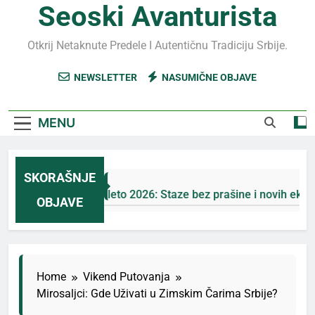
Seoski Avanturista
Otkrij Netaknute Predele I Autentičnu Tradiciju Srbije.
NEWSLETTER
NASUMIČNE OBJAVE
MENU
SKORAŠNJE
Jahorina leto 2026: Staze bez prašine i novih eko-taks
OBJAVE
3 Дана Ago
Home
Vikend Putovanja
Mirosaljci: Gde Uživati u Zimskim Čarima Srbije?