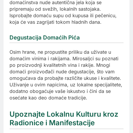
domaćinstva nude autentična jela koja se
pripremaju od svežih, lokalnih sastojaka.
Isprobajte domaću supu od kupusa ili pečenicu,
koja će vas zagrijati tokom hladnih dana.
Degustacija Domaćih Pića
Osim hrane, ne propustite priliku da uživate u
domaćim vinima i rakijama. Mirosaljci su poznati
po proizvodnji kvalitetnih vina i rakije. Mnogi
domaći proizvođači nude degustacije, što vam
omogućava da probajte različite ukuse i kvalitete.
Uživanje u ovim napicima, uz lokalne specijalitete,
dodatno obogaćuje vaše iskustvo i čini da se
osećate kao deo domaće tradicije.
Upoznajte Lokalnu Kulturu kroz
Radionice i Manifestacije