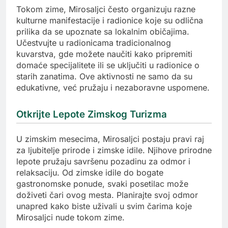
Tokom zime, Mirosaljci često organizuju razne
kulturne manifestacije i radionice koje su odlična
prilika da se upoznate sa lokalnim običajima.
Učestvujte u radionicama tradicionalnog
kuvarstva, gde možete naučiti kako pripremiti
domaće specijalitete ili se uključiti u radionice o
starih zanatima. Ove aktivnosti ne samo da su
edukativne, već pružaju i nezaboravne uspomene.
Otkrijte Lepote Zimskog Turizma
U zimskim mesecima, Mirosaljci postaju pravi raj
za ljubitelje prirode i zimske idile. Njihove prirodne
lepote pružaju savršenu pozadinu za odmor i
relaksaciju. Od zimske idile do bogate
gastronomske ponude, svaki posetilac može
doživeti čari ovog mesta. Planirajte svoj odmor
unapred kako biste uživali u svim čarima koje
Mirosaljci nude tokom zime.