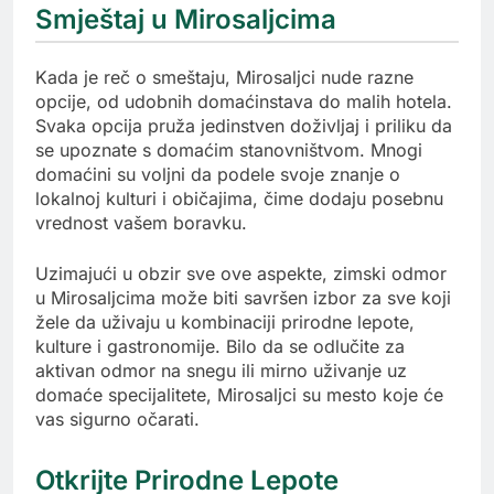
Smještaj u Mirosaljcima
Kada je reč o smeštaju, Mirosaljci nude razne
opcije, od udobnih domaćinstava do malih hotela.
Svaka opcija pruža jedinstven doživljaj i priliku da
se upoznate s domaćim stanovništvom. Mnogi
domaćini su voljni da podele svoje znanje o
lokalnoj kulturi i običajima, čime dodaju posebnu
vrednost vašem boravku.
Uzimajući u obzir sve ove aspekte, zimski odmor
u Mirosaljcima može biti savršen izbor za sve koji
žele da uživaju u kombinaciji prirodne lepote,
kulture i gastronomije. Bilo da se odlučite za
aktivan odmor na snegu ili mirno uživanje uz
domaće specijalitete, Mirosaljci su mesto koje će
vas sigurno očarati.
Otkrijte Prirodne Lepote