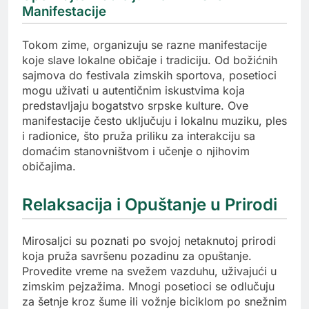
Manifestacije
Tokom zime, organizuju se razne manifestacije
koje slave lokalne običaje i tradiciju. Od božićnih
sajmova do festivala zimskih sportova, posetioci
mogu uživati u autentičnim iskustvima koja
predstavljaju bogatstvo srpske kulture. Ove
manifestacije često uključuju i lokalnu muziku, ples
i radionice, što pruža priliku za interakciju sa
domaćim stanovništvom i učenje o njihovim
običajima.
Relaksacija i Opuštanje u Prirodi
Mirosaljci su poznati po svojoj netaknutoj prirodi
koja pruža savršenu pozadinu za opuštanje.
Provedite vreme na svežem vazduhu, uživajući u
zimskim pejzažima. Mnogi posetioci se odlučuju
za šetnje kroz šume ili vožnje biciklom po snežnim