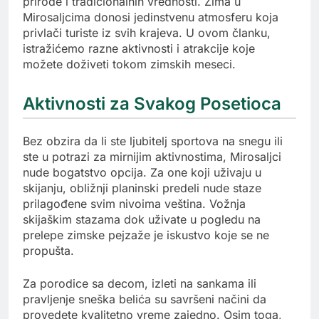
prirode i tradicionalnih vrednosti. Zima u
Mirosaljcima donosi jedinstvenu atmosferu koja
privlači turiste iz svih krajeva. U ovom članku,
istražićemo razne aktivnosti i atrakcije koje
možete doživeti tokom zimskih meseci.
Aktivnosti za Svakog Posetioca
Bez obzira da li ste ljubitelj sportova na snegu ili
ste u potrazi za mirnijim aktivnostima, Mirosaljci
nude bogatstvo opcija. Za one koji uživaju u
skijanju, obližnji planinski predeli nude staze
prilagođene svim nivoima veština. Vožnja
skijaškim stazama dok uživate u pogledu na
prelepe zimske pejzaže je iskustvo koje se ne
propušta.
Za porodice sa decom, izleti na sankama ili
pravljenje sneška belića su savršeni načini da
provedete kvalitetno vreme zajedno. Osim toga,