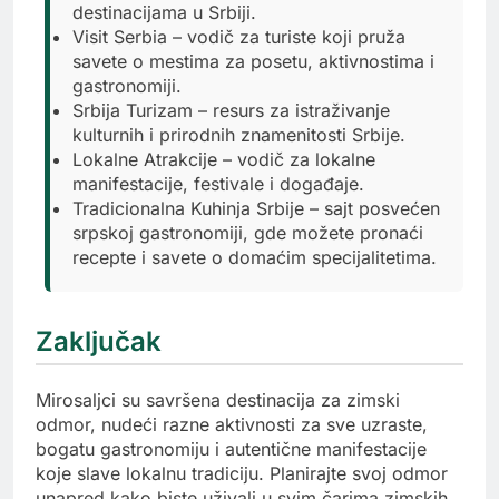
destinacijama u Srbiji.
Visit Serbia – vodič za turiste koji pruža
savete o mestima za posetu, aktivnostima i
gastronomiji.
Srbija Turizam – resurs za istraživanje
kulturnih i prirodnih znamenitosti Srbije.
Lokalne Atrakcije – vodič za lokalne
manifestacije, festivale i događaje.
Tradicionalna Kuhinja Srbije – sajt posvećen
srpskoj gastronomiji, gde možete pronaći
recepte i savete o domaćim specijalitetima.
Zaključak
Mirosaljci su savršena destinacija za zimski
odmor, nudeći razne aktivnosti za sve uzraste,
bogatu gastronomiju i autentične manifestacije
koje slave lokalnu tradiciju. Planirajte svoj odmor
unapred kako biste uživali u svim čarima zimskih