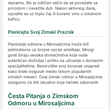
stazama, što je odličan način da se povežete sa
prirodom i osvežite duh. Nakon aktivnog dana,
opustite se uz toplu čaj ili kuvano vino u lokalnom
kafiću.
Planirajte Svoj Zimski Praznik
Planiranje odmora u Mirosaljcima može biti
jednostavno uz brojne opcije smeštaja. Mnogi
gosti biraju seoska domaćinstva koja nude
autentičan doživljaj i priliku za uživanje u domaćim
specijalitetima. Rezervišite svoj boravak unapred
kako biste osigurali mesto tokom popularnih
zimskih meseci. Ovaj zimski odmor u Mirosaljcima
zasigurno će biti iskustvo koje nećete zaboraviti.
Česta Pitanja o Zimskom
Odmoru u Mirosaljcima