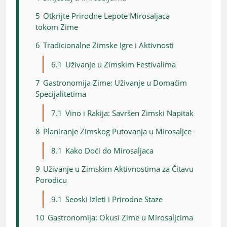
5
Otkrijte Prirodne Lepote Mirosaljaca
tokom Zime
6
Tradicionalne Zimske Igre i Aktivnosti
6.1
Uživanje u Zimskim Festivalima
7
Gastronomija Zime: Uživanje u Domaćim
Specijalitetima
7.1
Vino i Rakija: Savršen Zimski Napitak
8
Planiranje Zimskog Putovanja u Mirosaljce
8.1
Kako Doći do Mirosaljaca
9
Uživanje u Zimskim Aktivnostima za Čitavu
Porodicu
9.1
Seoski Izleti i Prirodne Staze
10
Gastronomija: Okusi Zime u Mirosaljcima