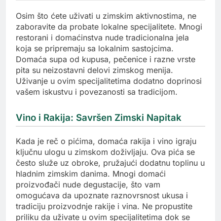
Osim što ćete uživati u zimskim aktivnostima, ne
zaboravite da probate lokalne specijalitete. Mnogi
restorani i domaćinstva nude tradicionalna jela
koja se pripremaju sa lokalnim sastojcima.
Domaća supa od kupusa, pečenice i razne vrste
pita su neizostavni delovi zimskog menija.
Uživanje u ovim specijalitetima dodatno doprinosi
vašem iskustvu i povezanosti sa tradicijom.
Vino i Rakija: Savršen Zimski Napitak
Kada je reč o pićima, domaća rakija i vino igraju
ključnu ulogu u zimskom doživljaju. Ova pića se
često služe uz obroke, pružajući dodatnu toplinu u
hladnim zimskim danima. Mnogi domaći
proizvođači nude degustacije, što vam
omogućava da upoznate raznovrsnost ukusa i
tradiciju proizvodnje rakije i vina. Ne propustite
priliku da uživate u ovim specijalitetima dok se