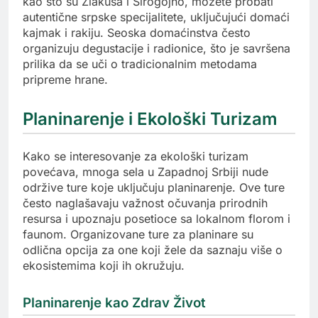
kao što su Zlakusa i Sirogojno, možete probati
autentične srpske specijalitete, uključujući domaći
kajmak i rakiju. Seoska domaćinstva često
organizuju degustacije i radionice, što je savršena
prilika da se uči o tradicionalnim metodama
pripreme hrane.
Planinarenje i Ekološki Turizam
Kako se interesovanje za ekološki turizam
povećava, mnoga sela u Zapadnoj Srbiji nude
održive ture koje uključuju planinarenje. Ove ture
često naglašavaju važnost očuvanja prirodnih
resursa i upoznaju posetioce sa lokalnom florom i
faunom. Organizovane ture za planinare su
odlična opcija za one koji žele da saznaju više o
ekosistemima koji ih okružuju.
Planinarenje kao Zdrav Život