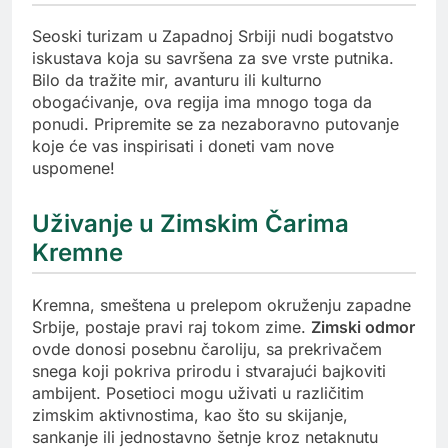
Seoski turizam u Zapadnoj Srbiji nudi bogatstvo
iskustava koja su savršena za sve vrste putnika.
Bilo da tražite mir, avanturu ili kulturno
obogaćivanje, ova regija ima mnogo toga da
ponudi. Pripremite se za nezaboravno putovanje
koje će vas inspirisati i doneti vam nove
uspomene!
Uživanje u Zimskim Čarima
Kremne
Kremna, smeštena u prelepom okruženju zapadne
Srbije, postaje pravi raj tokom zime.
Zimski odmor
ovde donosi posebnu čaroliju, sa prekrivačem
snega koji pokriva prirodu i stvarajući bajkoviti
ambijent. Posetioci mogu uživati u različitim
zimskim aktivnostima, kao što su skijanje,
sankanje ili jednostavno šetnje kroz netaknutu