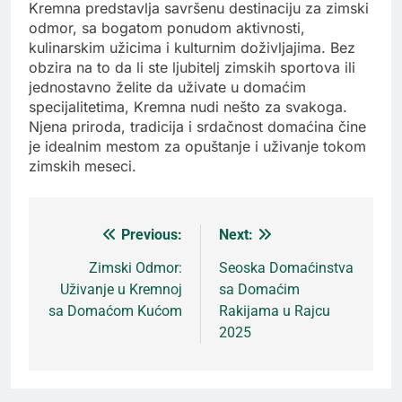
Kremna predstavlja savršenu destinaciju za zimski
odmor, sa bogatom ponudom aktivnosti,
kulinarskim užicima i kulturnim doživljajima. Bez
obzira na to da li ste ljubitelj zimskih sportova ili
jednostavno želite da uživate u domaćim
specijalitetima, Kremna nudi nešto za svakoga.
Njena priroda, tradicija i srdačnost domaćina čine
je idealnim mestom za opuštanje i uživanje tokom
zimskih meseci.
Previous:
Next:
Кретање
Zimski Odmor:
Seoska Domaćinstva
Uživanje u Kremnoj
sa Domaćim
чланка
sa Domaćom Kućom
Rakijama u Rajcu
2025