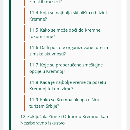
zimskih meseci?
11.4
Koja su najbolja skijališta u blizini
Kremne?
11.5
Kako se može doći do Kremne
tokom zime?
11.6
Da li postoje organizovane ture za
zimske aktivnosti?
11.7
Koje su preporučene smeštajne
opcije u Kremnoj?
11.8
Kada je najbolje vreme za posetu
Kremnoj tokom zime?
11.9
Kako se Kremna uklapa u širu
turizam Srbije?
12
Zaključak: Zimski Odmor u Kremnoj kao
Nezaboravno Iskustvo