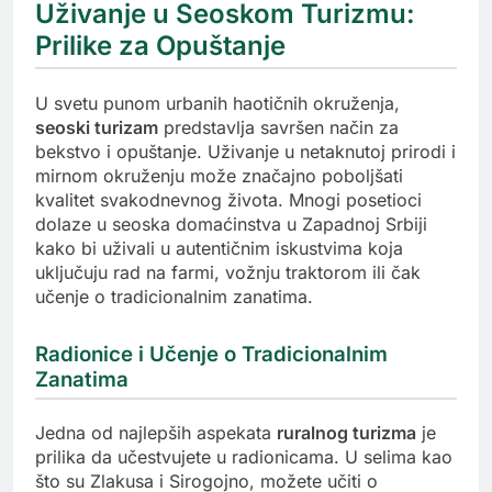
Uživanje u Seoskom Turizmu:
Prilike za Opuštanje
U svetu punom urbanih haotičnih okruženja,
seoski turizam
predstavlja savršen način za
bekstvo i opuštanje. Uživanje u netaknutoj prirodi i
mirnom okruženju može značajno poboljšati
kvalitet svakodnevnog života. Mnogi posetioci
dolaze u seoska domaćinstva u Zapadnoj Srbiji
kako bi uživali u autentičnim iskustvima koja
uključuju rad na farmi, vožnju traktorom ili čak
učenje o tradicionalnim zanatima.
Radionice i Učenje o Tradicionalnim
Zanatima
Jedna od najlepših aspekata
ruralnog turizma
je
prilika da učestvujete u radionicama. U selima kao
što su Zlakusa i Sirogojno, možete učiti o