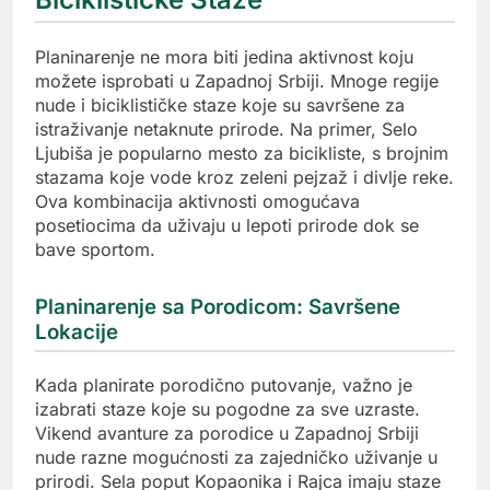
Planinarenje ne mora biti jedina aktivnost koju
možete isprobati u Zapadnoj Srbiji. Mnoge regije
nude i biciklističke staze koje su savršene za
istraživanje netaknute prirode. Na primer, Selo
Ljubiša je popularno mesto za bicikliste, s brojnim
stazama koje vode kroz zeleni pejzaž i divlje reke.
Ova kombinacija aktivnosti omogućava
posetiocima da uživaju u lepoti prirode dok se
bave sportom.
Planinarenje sa Porodicom: Savršene
Lokacije
Kada planirate porodično putovanje, važno je
izabrati staze koje su pogodne za sve uzraste.
Vikend avanture za porodice u Zapadnoj Srbiji
nude razne mogućnosti za zajedničko uživanje u
prirodi. Sela poput Kopaonika i Rajca imaju staze