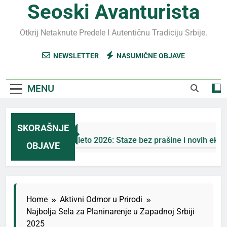
Seoski Avanturista
Otkrij Netaknute Predele I Autentičnu Tradiciju Srbije.
NEWSLETTER
NASUMIČNE OBJAVE
MENU
SKORAŠNJE
Jahorina leto 2026: Staze bez prašine i novih eko-taksi
OBJAVE
7 Дана Ago
Home
Aktivni Odmor u Prirodi
Najbolja Sela za Planinarenje u Zapadnoj Srbiji
2025