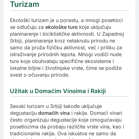
Turizam
Ekološki turizam je u porastu, a mnogi posetioci
se odlučuju za
ekološke ture
koje uključuju
planinarenje i biciklističke aktivnosti. U Zapadnoj
Srbiji, planinarenje kroz netaknutu prirodu ne
samo da pruža fizičku aktivnost, već i priliku za
istraživanje prirodnih lepota. Mnogi vodiči nude
ture koje obuhvataju specifične ekosisteme i
lokalne biljne i životinjske vrste, čime se podiže
svest o očuvanju prirode.
Užitak u Domaćim Vinoima i Rakiji
Seoski turizam u Srbiji takođe uključuje
degustaciju
domaćih vina
i rakije. Domaći vinari
često organizuju degustacije koje omogućavaju
posetiocima da probaju različite vrste vina, kao i
tradicionalne rakije. Ova iskustva ne samo da