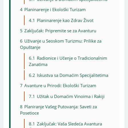
4
Planinarenje i Ekološki Turizam
4.1
Planinarenje kao Zdrav Život
5
Zaključak: Pripremite se za Avanturu
6
Uživanje u Seoskom Turizmu: Prilike za
Opuštanje
6.1
Radionice i Učenje o Tradicionalnim
Zanatima
6.2
Iskustva sa Domaćim Specijalitetima
7
Avanture u Prirodi: Ekološki Turizam
7.1
Užitak u Domaćim Vinoima i Rakiji
8
Planiranje Vašeg Putovanja: Saveti za
Posetioce
8.1
Zaključak: Vaša Sledeća Avantura