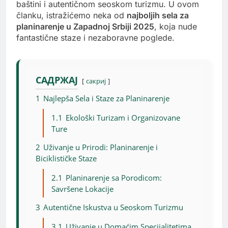
baštini i autentičnom seoskom turizmu. U ovom
članku, istražićemo neka od
najboljih sela za
planinarenje u Zapadnoj Srbiji 2025
, koja nude
fantastične staze i nezaboravne poglede.
САДРЖАЈ
сакриј
1
Najlepša Sela i Staze za Planinarenje
1.1
Ekološki Turizam i Organizovane
Ture
2
Uživanje u Prirodi: Planinarenje i
Biciklističke Staze
2.1
Planinarenje sa Porodicom:
Savršene Lokacije
3
Autentične Iskustva u Seoskom Turizmu
3.1
Uživanje u Domaćim Specijalitetima