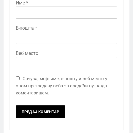
Име
*
Е-пошта
*
Веб место
Сачувај моје име, е-пошту и веб место у
овом прегледачу веба за следећи пут када
коментаришем.