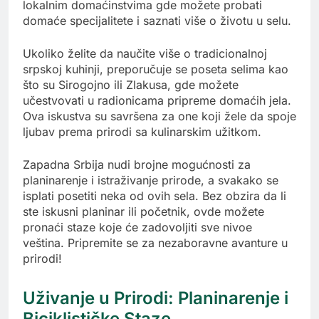
lokalnim domaćinstvima gde možete probati
domaće specijalitete i saznati više o životu u selu.
Ukoliko želite da naučite više o tradicionalnoj
srpskoj kuhinji, preporučuje se poseta selima kao
što su Sirogojno ili Zlakusa, gde možete
učestvovati u radionicama pripreme domaćih jela.
Ova iskustva su savršena za one koji žele da spoje
ljubav prema prirodi sa kulinarskim užitkom.
Zapadna Srbija nudi brojne mogućnosti za
planinarenje i istraživanje prirode, a svakako se
isplati posetiti neka od ovih sela. Bez obzira da li
ste iskusni planinar ili početnik, ovde možete
pronaći staze koje će zadovoljiti sve nivoe
veština. Pripremite se za nezaboravne avanture u
prirodi!
Uživanje u Prirodi: Planinarenje i
Biciklističke Staze