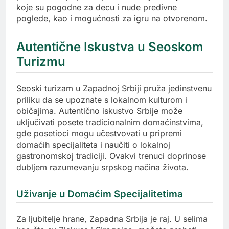
koje su pogodne za decu i nude predivne
poglede, kao i mogućnosti za igru na otvorenom.
Autentične Iskustva u Seoskom
Turizmu
Seoski turizam u Zapadnoj Srbiji pruža jedinstvenu
priliku da se upoznate s lokalnom kulturom i
običajima. Autentično iskustvo Srbije može
uključivati posete tradicionalnim domaćinstvima,
gde posetioci mogu učestvovati u pripremi
domaćih specijaliteta i naučiti o lokalnoj
gastronomskoj tradiciji. Ovakvi trenuci doprinose
dubljem razumevanju srpskog načina života.
Uživanje u Domaćim Specijalitetima
Za ljubitelje hrane, Zapadna Srbija je raj. U selima