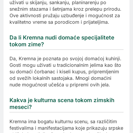
uživati u skijanju, sankanju, planinarenju po
snežnim stazama i šetnjama kroz prelepu prirodu.
Ove aktivnosti pružaju uzbuđenje i mogućnost za
kvalitetno vreme sa porodicom i prijateljima.
Da li Kremna nudi domaće specijalitete
tokom zime?
Da, Kremna je poznata po svojoj domaćoj kuhinji.
Gosti mogu uživati u tradicionalnim jelima kao što
su domaći čorbanac i kiseli kupus, pripremljenim
od svežih lokalnih sastojaka. Mnogi domaćini
nude mogućnost učešća u pripremi ovih jela.
Kakva je kulturna scena tokom zimskih
meseci?
Kremna ima bogatu kulturnu scenu, sa različitim
festivalima i manifestacijama koje prikazuju srpske