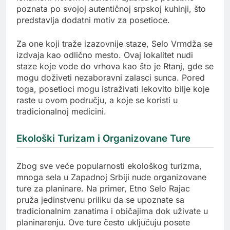
poznata po svojoj autentičnoj srpskoj kuhinji, što
predstavlja dodatni motiv za posetioce.
Za one koji traže izazovnije staze, Selo Vrmdža se
izdvaja kao odlično mesto. Ovaj lokalitet nudi
staze koje vode do vrhova kao što je Rtanj, gde se
mogu doživeti nezaboravni zalasci sunca. Pored
toga, posetioci mogu istraživati lekovito bilje koje
raste u ovom području, a koje se koristi u
tradicionalnoj medicini.
Ekološki Turizam i Organizovane Ture
Zbog sve veće popularnosti ekološkog turizma,
mnoga sela u Zapadnoj Srbiji nude organizovane
ture za planinare. Na primer, Etno Selo Rajac
pruža jedinstvenu priliku da se upoznate sa
tradicionalnim zanatima i običajima dok uživate u
planinarenju. Ove ture često uključuju posete