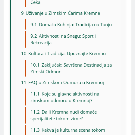
Čeka
9
Uživanje u Zimskim Čarima Kremne
9.1
Domaća Kuhinja: Tradicija na Tanju
9.2
Aktivnosti na Snegu: Sport i
Rekreacija
10
Kultura i Tradicija: Upoznajte Kremnu
10.1
Zaključak: Savršena Destinacija za
Zimski Odmor
11
FAQ o Zimskom Odmoru u Kremnoj
11.1
Koje su glavne aktivnosti na
zimskom odmoru u Kremnoj?
11.2
Da li Kremna nudi domaće
specijalitete tokom zime?
11.3
Kakva je kulturna scena tokom