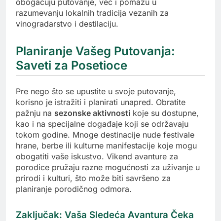
obogaćuju putovanje, već i pomažu u
razumevanju lokalnih tradicija vezanih za
vinogradarstvo i destilaciju.
Planiranje Vašeg Putovanja:
Saveti za Posetioce
Pre nego što se upustite u svoje putovanje,
korisno je istražiti i planirati unapred. Obratite
pažnju na
sezonske aktivnosti
koje su dostupne,
kao i na specijalne događaje koji se održavaju
tokom godine. Mnoge destinacije nude festivale
hrane, berbe ili kulturne manifestacije koje mogu
obogatiti vaše iskustvo. Vikend avanture za
porodice pružaju razne mogućnosti za uživanje u
prirodi i kulturi, što može biti savršeno za
planiranje porodičnog odmora.
Zaključak: Vaša Sledeća Avantura Čeka