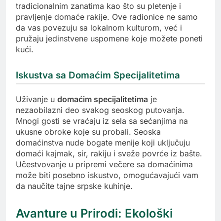
tradicionalnim zanatima kao što su pletenje i
pravljenje domaće rakije. Ove radionice ne samo
da vas povezuju sa lokalnom kulturom, već i
pružaju jedinstvene uspomene koje možete poneti
kući.
Iskustva sa Domaćim Specijalitetima
Uživanje u
domaćim specijalitetima
je
nezaobilazni deo svakog seoskog putovanja.
Mnogi gosti se vraćaju iz sela sa sećanjima na
ukusne obroke koje su probali. Seoska
domaćinstva nude bogate menije koji uključuju
domaći kajmak, sir, rakiju i sveže povrće iz bašte.
Učestvovanje u pripremi večere sa domaćinima
može biti posebno iskustvo, omogućavajući vam
da naučite tajne srpske kuhinje.
Avanture u Prirodi: Ekološki