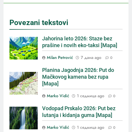
Povezani tekstovi
Jahorina leto 2026: Staze bez
prašine i novih eko-taksi [Mapa]
Milan Petrović
7 дана ago
0
Planina Jagodnja 2026: Put do
Mačkovog kamena bez rupa
[Mapa]
Marko Vidić
1 седмица ago
0
Vodopad Prskalo 2026: Put bez
lutanja i kidanja guma [Mapa]
Marko Vidić
1 седмица ago
0