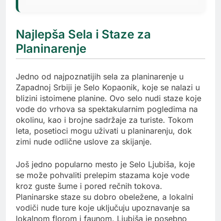
Najlepša Sela i Staze za
Planinarenje
Jedno od najpoznatijih sela za planinarenje u
Zapadnoj Srbiji je Selo Kopaonik, koje se nalazi u
blizini istoimene planine. Ovo selo nudi staze koje
vode do vrhova sa spektakularnim pogledima na
okolinu, kao i brojne sadržaje za turiste. Tokom
leta, posetioci mogu uživati u planinarenju, dok
zimi nude odlične uslove za skijanje.
Još jedno popularno mesto je Selo Ljubiša, koje
se može pohvaliti prelepim stazama koje vode
kroz guste šume i pored rečnih tokova.
Planinarske staze su dobro obeležene, a lokalni
vodiči nude ture koje uključuju upoznavanje sa
lokalnom florom i faunom. Ljubiša je posebno