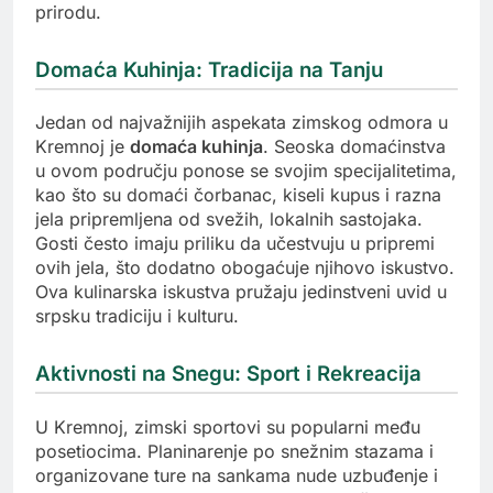
prirodu.
Domaća Kuhinja: Tradicija na Tanju
Jedan od najvažnijih aspekata zimskog odmora u
Kremnoj je
domaća kuhinja
. Seoska domaćinstva
u ovom području ponose se svojim specijalitetima,
kao što su domaći čorbanac, kiseli kupus i razna
jela pripremljena od svežih, lokalnih sastojaka.
Gosti često imaju priliku da učestvuju u pripremi
ovih jela, što dodatno obogaćuje njihovo iskustvo.
Ova kulinarska iskustva pružaju jedinstveni uvid u
srpsku tradiciju i kulturu.
Aktivnosti na Snegu: Sport i Rekreacija
U Kremnoj, zimski sportovi su popularni među
posetiocima. Planinarenje po snežnim stazama i
organizovane ture na sankama nude uzbuđenje i