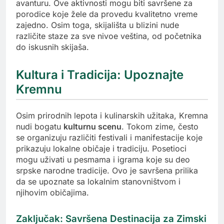
avanturu. Ove aktivnosti mogu biti savršene za
porodice koje žele da provedu kvalitetno vreme
zajedno. Osim toga, skijališta u blizini nude
različite staze za sve nivoe veština, od početnika
do iskusnih skijaša.
Kultura i Tradicija: Upoznajte
Kremnu
Osim prirodnih lepota i kulinarskih užitaka, Kremna
nudi bogatu
kulturnu scenu
. Tokom zime, često
se organizuju različiti festivali i manifestacije koje
prikazuju lokalne običaje i tradiciju. Posetioci
mogu uživati u pesmama i igrama koje su deo
srpske narodne tradicije. Ovo je savršena prilika
da se upoznate sa lokalnim stanovništvom i
njihovim običajima.
Zaključak: Savršena Destinacija za Zimski