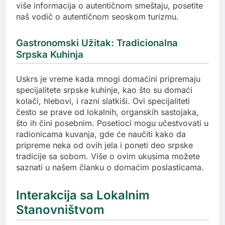
više informacija o autentičnom smeštaju, posetite
naš vodič o autentičnom seoskom turizmu.
Gastronomski Užitak: Tradicionalna
Srpska Kuhinja
Uskrs je vreme kada mnogi domaćini pripremaju
specijalitete srpske kuhinje, kao što su domaći
kolači, hlebovi, i razni slatkiši. Ovi specijaliteti
često se prave od lokalnih, organskih sastojaka,
što ih čini posebnim. Posetioci mogu učestvovati u
radionicama kuvanja, gde će naučiti kako da
pripreme neka od ovih jela i poneti deo srpske
tradicije sa sobom. Više o ovim ukusima možete
saznati u našem članku o domaćim poslasticama.
Interakcija sa Lokalnim
Stanovništvom