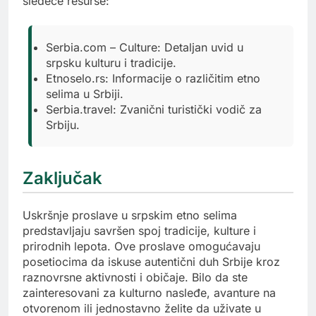
sledeće resurse:
Serbia.com – Culture: Detaljan uvid u
srpsku kulturu i tradicije.
Etnoselo.rs: Informacije o različitim etno
selima u Srbiji.
Serbia.travel: Zvanični turistički vodič za
Srbiju.
Zaključak
Uskršnje proslave u srpskim etno selima
predstavljaju savršen spoj tradicije, kulture i
prirodnih lepota. Ove proslave omogućavaju
posetiocima da iskuse autentični duh Srbije kroz
raznovrsne aktivnosti i običaje. Bilo da ste
zainteresovani za kulturno nasleđe, avanture na
otvorenom ili jednostavno želite da uživate u