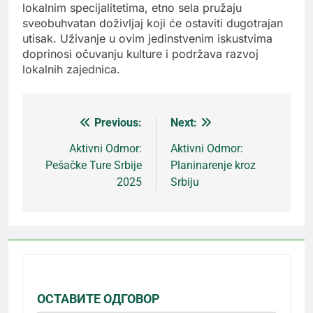
lokalnim specijalitetima, etno sela pružaju
sveobuhvatan doživljaj koji će ostaviti dugotrajan
utisak. Uživanje u ovim jedinstvenim iskustvima
doprinosi očuvanju kulture i podržava razvoj
lokalnih zajednica.
Previous:
Next:
Кретање
Aktivni Odmor:
Aktivni Odmor:
Pešačke Ture Srbije
Planinarenje kroz
чланка
2025
Srbiju
ОСТАВИТЕ ОДГОВОР