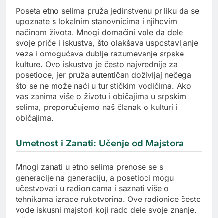
Poseta etno selima pruža jedinstvenu priliku da se
upoznate s lokalnim stanovnicima i njihovim
načinom života. Mnogi domaćini vole da dele
svoje priče i iskustva, što olakšava uspostavljanje
veza i omogućava dublje razumevanje srpske
kulture. Ovo iskustvo je često najvrednije za
posetioce, jer pruža autentičan doživljaj nečega
što se ne može naći u turističkim vodičima. Ako
vas zanima više o životu i običajima u srpskim
selima, preporučujemo naš članak o kulturi i
običajima.
Umetnost i Zanati: Učenje od Majstora
Mnogi zanati u etno selima prenose se s
generacije na generaciju, a posetioci mogu
učestvovati u radionicama i saznati više o
tehnikama izrade rukotvorina. Ove radionice često
vode iskusni majstori koji rado dele svoje znanje.