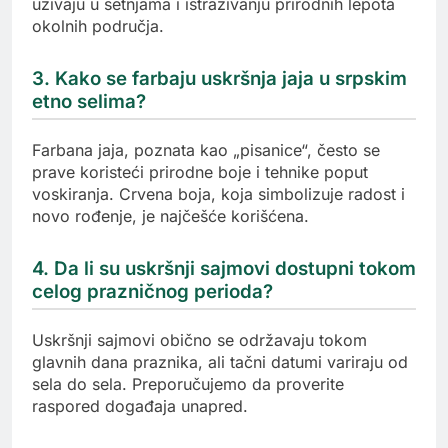
uživaju u šetnjama i istraživanju prirodnih lepota
okolnih područja.
3. Kako se farbaju uskršnja jaja u srpskim
etno selima?
Farbana jaja, poznata kao „pisanice“, često se
prave koristeći prirodne boje i tehnike poput
voskiranja. Crvena boja, koja simbolizuje radost i
novo rođenje, je najčešće korišćena.
4. Da li su uskršnji sajmovi dostupni tokom
celog prazničnog perioda?
Uskršnji sajmovi obično se održavaju tokom
glavnih dana praznika, ali tačni datumi variraju od
sela do sela. Preporučujemo da proverite
raspored događaja unapred.