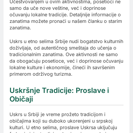
Učestvovanjem u ovim aktivnostima, posetioci ne
samo da uče nove veštine, već i doprinose
očuvanju lokalne tradicije. Detaljnije informacije o
zanatima možete pronaći u našem članku o starim
zanatima.
Uskrs u etno selima Srbije nudi bogatstvo kulturnih
doživljaja, od autentičnog smeštaja do učenja o
tradicionalnim zanatima. Ove aktivnosti ne samo
da obogaćuju posetioce, već i doprinose očuvanju
lokalne kulture i ekonomije, čineći ih savršenim
primerom održivog turizma.
Uskršnje Tradicije: Proslave i
Običaji
Uskrs u Srbiji je vreme prožeto tradicijom i
običajima koji su duboko ukorenjeni u srpskoj
kulturi. U etno selima, proslave Uskrsa uključuju