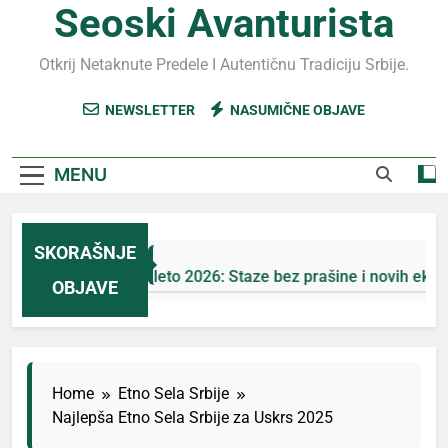
Seoski Avanturista
Otkrij Netaknute Predele I Autentičnu Tradiciju Srbije.
NEWSLETTER
NASUMIČNE OBJAVE
MENU
SKORAŠNJE
Jahorina leto 2026: Staze bez prašine i novih eko-taks
OBJAVE
2 Дана Ago
Home
Etno Sela Srbije
Najlepša Etno Sela Srbije za Uskrs 2025