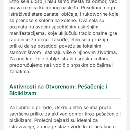
Etno sela u Srbiji nisu samo mesta za odmor, već i
prava riznica kulturnog nasleđa. Posetioci mogu
istraživati stare zanate, običaje, i rukotvorine koje
se prenose s kolena na koleno. Ova sela su
poznata po svojim specifičnim uskršnjim
manifestacijama, koje uključuju tradicionalne igre i
radionice za decu. Takođe, etno sela pružaju
priliku da se posetioci povežu sa lokalnim
stanovništvom i saznaju više o njihovim životima.
Za one koji žele dublje istražiti srpsku kulturu,
preporučujemo naš vodič o srpskim običajima i
zanatima.
Aktivnosti na Otvorenom: Pešačenje i
Biciklizam
Za ljubitelje prirode, Uskrs u etno selima pruža
savršenu priliku za aktivan odmor kroz pešačenje i
biciklizam. Prolećni pejzaži su idealni za
istraživanje, a mnoge staze vode kroz netaknute