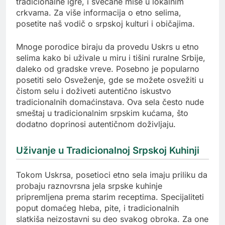
tradicionalne igre, i svečane mise u lokalnim
crkvama. Za više informacija o etno selima,
posetite naš vodič o srpskoj kulturi i običajima.
Mnoge porodice biraju da provedu Uskrs u etno
selima kako bi uživale u miru i tišini ruralne Srbije,
daleko od gradske vreve. Posebno je popularno
posetiti selo Osveženje, gde se možete osvežiti u
čistom selu i doživeti autentično iskustvo
tradicionalnih domaćinstava. Ova sela često nude
smeštaj u tradicionalnim srpskim kućama, što
dodatno doprinosi autentičnom doživljaju.
Uživanje u Tradicionalnoj Srpskoj Kuhinji
Tokom Uskrsa, posetioci etno sela imaju priliku da
probaju raznovrsna jela srpske kuhinje
pripremljena prema starim receptima. Specijaliteti
poput domaćeg hleba, pite, i tradicionalnih
slatkiša neizostavni su deo svakog obroka. Za one