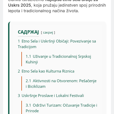
Uskrs 2025
, koja pružaju jedinstven spoj prirodnih
lepota i tradicionalnog načina života.
САДРЖАЈ
сакриј
1
Etno Sela i Uskršnji Običaji: Povezivanje sa
Tradicijom
1.1
Uživanje u Tradicionalnoj Srpskoj
Kuhinji
2
Etno Sela kao Kulturna Riznica
2.1
Aktivnosti na Otvorenom: Pešačenje
i Biciklizam
3
Uskršnje Proslave i Lokalni Festivali
3.1
Održivi Turizam: Očuvanje Tradicije i
Prirode