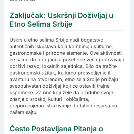
Zaključak: Uskršnji Doživljaj u
Etno Selima Srbije
Uskrs u etno selima Srbije nudi bogatstvo
autentičnih iskustava koja kombinuju kulturne,
gastronomske i prirodne elemente. Ove aktivnosti
ne samo da obogaćuju posetioce već i podržavaju
održivi razvoj lokalnih zajednica. Bilo da tražite
gastronomski užitak, kulturno prosvetljenje ili
avanturu na otvorenom, etno sela Srbije pružaju
sveobuhvatan doživljaj koji će ostaviti trajne
uspomene. Za one koji žele da prodube svoje
znanje o srpskoj kulturi i običajima,
preporučujemo istraživanje dodatnih resursa na
našem sajtu.
Često Postavljana Pitanja o