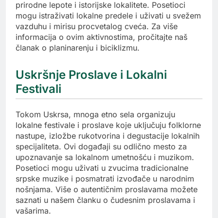
prirodne lepote i istorijske lokalitete. Posetioci
mogu istraživati lokalne predele i uživati u svežem
vazduhu i mirisu procvetalog cveća. Za više
informacija o ovim aktivnostima, pročitajte naš
članak o planinarenju i biciklizmu.
Uskršnje Proslave i Lokalni
Festivali
Tokom Uskrsa, mnoga etno sela organizuju
lokalne festivale i proslave koje uključuju folklorne
nastupe, izložbe rukotvorina i degustacije lokalnih
specijaliteta. Ovi događaji su odlično mesto za
upoznavanje sa lokalnom umetnošću i muzikom.
Posetioci mogu uživati u zvucima tradicionalne
srpske muzike i posmatrati izvođače u narodnim
nošnjama. Više o autentičnim proslavama možete
saznati u našem članku o čudesnim proslavama i
vašarima.