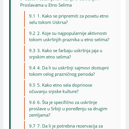
Proslavama u Etno Selima
9.1
1. Kako se pripremiti za posetu etno
selu tokom Uskrsa?
9.2
2. Koje su najpopularnije aktivnosti
tokom uskršnjih praznika u etno selima?
9.3
3. Kako se farbaju uskršnja jaja u
srpskim etno selima?
9.4
4. Da li su uskršnji sajmovi dostupni
tokom celog prazničnog perioda?
9.5
5. Kako etno sela doprinose
očuvanju srpske kulture?
9.6
6. Šta je specifično za uskršnje
proslave u Srbiji u poređenju sa drugim
zemljama?
9.7
7. Da li je potrebna rezervacija za