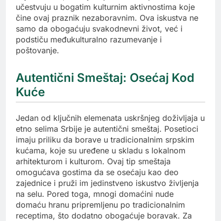
učestvuju u bogatim kulturnim aktivnostima koje
čine ovaj praznik nezaboravnim. Ova iskustva ne
samo da obogaćuju svakodnevni život, već i
podstiču međukulturalno razumevanje i
poštovanje.
Autentični Smeštaj: Osećaj Kod
Kuće
Jedan od ključnih elemenata uskršnjeg doživljaja u
etno selima Srbije je autentični smeštaj. Posetioci
imaju priliku da borave u tradicionalnim srpskim
kućama, koje su uređene u skladu s lokalnom
arhitekturom i kulturom. Ovaj tip smeštaja
omogućava gostima da se osećaju kao deo
zajednice i pruži im jedinstveno iskustvo življenja
na selu. Pored toga, mnogi domaćini nude
domaću hranu pripremljenu po tradicionalnim
receptima, što dodatno obogaćuje boravak. Za