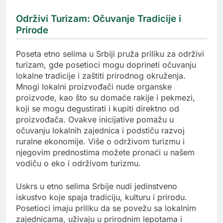
Održivi Turizam: Očuvanje Tradicije i
Prirode
Poseta etno selima u Srbiji pruža priliku za održivi
turizam, gde posetioci mogu doprineti očuvanju
lokalne tradicije i zaštiti prirodnog okruženja.
Mnogi lokalni proizvođači nude organske
proizvode, kao što su domaće rakije i pekmezi,
koji se mogu degustirati i kupiti direktno od
proizvođača. Ovakve inicijative pomažu u
očuvanju lokalnih zajednica i podstiču razvoj
ruralne ekonomije. Više o održivom turizmu i
njegovim prednostima možete pronaći u našem
vodiču o eko i održivom turizmu.
Uskrs u etno selima Srbije nudi jedinstveno
iskustvo koje spaja tradiciju, kulturu i prirodu.
Posetioci imaju priliku da se povežu sa lokalnim
zajednicama, uživaju u prirodnim lepotama i