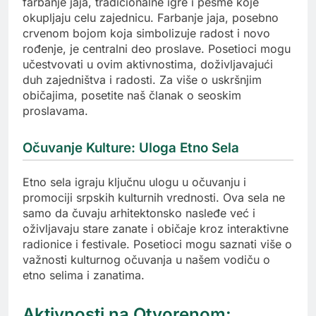
farbanje jaja, tradicionalne igre i pesme koje
okupljaju celu zajednicu. Farbanje jaja, posebno
crvenom bojom koja simbolizuje radost i novo
rođenje, je centralni deo proslave. Posetioci mogu
učestvovati u ovim aktivnostima, doživljavajući
duh zajedništva i radosti. Za više o uskršnjim
običajima, posetite naš članak o seoskim
proslavama.
Očuvanje Kulture: Uloga Etno Sela
Etno sela igraju ključnu ulogu u očuvanju i
promociji srpskih kulturnih vrednosti. Ova sela ne
samo da čuvaju arhitektonsko nasleđe već i
oživljavaju stare zanate i običaje kroz interaktivne
radionice i festivale. Posetioci mogu saznati više o
važnosti kulturnog očuvanja u našem vodiču o
etno selima i zanatima.
Aktivnosti na Otvorenom: