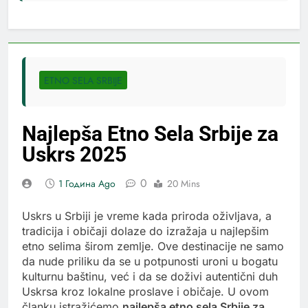
ETNO SELA SRBIJE
Najlepša Etno Sela Srbije za
Uskrs 2025
0
1 Година Ago
20 Mins
Uskrs u Srbiji je vreme kada priroda oživljava, a
tradicija i običaji dolaze do izražaja u najlepšim
etno selima širom zemlje. Ove destinacije ne samo
da nude priliku da se u potpunosti uroni u bogatu
kulturnu baštinu, već i da se doživi autentični duh
Uskrsa kroz lokalne proslave i običaje. U ovom
članku istražićemo
najlepša etno sela Srbije za