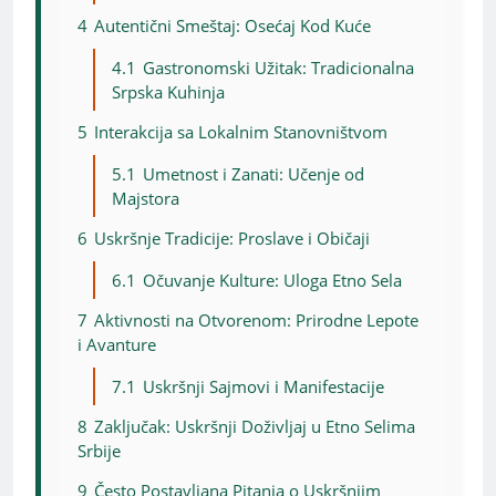
4
Autentični Smeštaj: Osećaj Kod Kuće
4.1
Gastronomski Užitak: Tradicionalna
Srpska Kuhinja
5
Interakcija sa Lokalnim Stanovništvom
5.1
Umetnost i Zanati: Učenje od
Majstora
6
Uskršnje Tradicije: Proslave i Običaji
6.1
Očuvanje Kulture: Uloga Etno Sela
7
Aktivnosti na Otvorenom: Prirodne Lepote
i Avanture
7.1
Uskršnji Sajmovi i Manifestacije
8
Zaključak: Uskršnji Doživljaj u Etno Selima
Srbije
9
Često Postavljana Pitanja o Uskršnjim