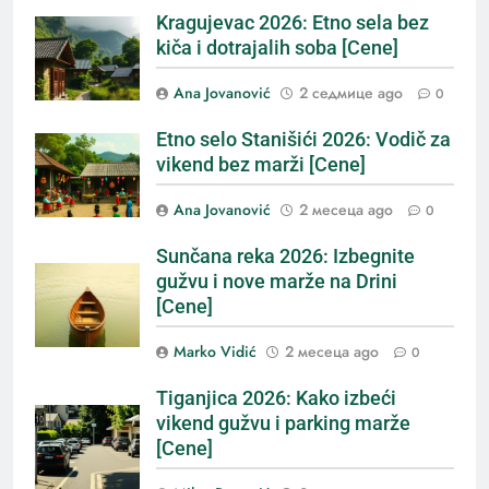
Kragujevac 2026: Etno sela bez
kiča i dotrajalih soba [Cene]
Ana Jovanović
2 седмице ago
0
Etno selo Stanišići 2026: Vodič za
vikend bez marži [Cene]
Ana Jovanović
2 месеца ago
0
Sunčana reka 2026: Izbegnite
gužvu i nove marže na Drini
[Cene]
Marko Vidić
2 месеца ago
0
Tiganjica 2026: Kako izbeći
vikend gužvu i parking marže
[Cene]