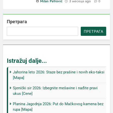
Milan Petrović
3 месеца ago
0
Претрага
ПРЕТРАГА
Istražuj dalje...
Jahorina leto 2026: Staze bez prašine i novih eko-taksi
[Mapa]
Sjenički sir 2026: Izbegnite mešavine i nađite pravi
ukus [Cene]
Planina Jagodnja 2026: Put do Mačkovog kamena bez
rupa [Mapa]