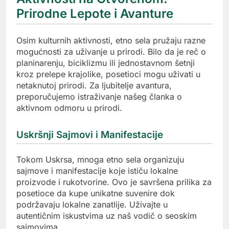
Prirodne Lepote i Avanture
Osim kulturnih aktivnosti, etno sela pružaju razne
mogućnosti za uživanje u prirodi. Bilo da je reč o
planinarenju, biciklizmu ili jednostavnom šetnji
kroz prelepe krajolike, posetioci mogu uživati u
netaknutoj prirodi. Za ljubitelje avantura,
preporučujemo istraživanje našeg članka o
aktivnom odmoru u prirodi.
Uskršnji Sajmovi i Manifestacije
Tokom Uskrsa, mnoga etno sela organizuju
sajmove i manifestacije koje ističu lokalne
proizvode i rukotvorine. Ovo je savršena prilika za
posetioce da kupe unikatne suvenire dok
podržavaju lokalne zanatlije. Uživajte u
autentičnim iskustvima uz naš vodič o seoskim
sajmovima.