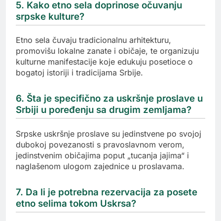
5. Kako etno sela doprinose očuvanju
srpske kulture?
Etno sela čuvaju tradicionalnu arhitekturu,
promovišu lokalne zanate i običaje, te organizuju
kulturne manifestacije koje edukuju posetioce o
bogatoj istoriji i tradicijama Srbije.
6. Šta je specifično za uskršnje proslave u
Srbiji u poređenju sa drugim zemljama?
Srpske uskršnje proslave su jedinstvene po svojoj
dubokoj povezanosti s pravoslavnom verom,
jedinstvenim običajima poput „tucanja jajima“ i
naglašenom ulogom zajednice u proslavama.
7. Da li je potrebna rezervacija za posete
etno selima tokom Uskrsa?