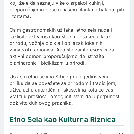
koji žele da saznaju više o srpskoj kuhinji,
preporučujemo posetu našem članku o bakinoj piti
i tortama.
Osim gastronomskih užitaka, etno sela nude i
različite aktivnosti kao što su pešačenje kroz
prirodu, vožnja bicikla i obilazak lokalnih
zanatskih radionica. Ako ste zainteresovani za
aktivni odmor, preporučujemo da istražite
planinarenje i biciklizam u prirodi.
Uskrs u etno selima Srbije pruža jedinstvenu
priliku da se povežete sa prirodom i tradicijom,
uživajući u autentičnim iskustvima koja će vas
vratiti u prošlost i omogućiti vam da u potpunosti
doživite duh ovog praznika.
Etno Sela kao Kulturna Riznica