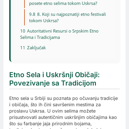
posete etno selima tokom Uskrsa?
9.8
8. Koji su najpoznatiji etno festivali
tokom Uskrsa?
10
Autoritativni Resursi o Srpskim Etno
Selima i Tradicijama
11
Zaključak
Etno Sela i Uskršnji Običaji:
Povezivanje sa Tradicijom
Etno sela u Srbiji su poznata po očuvanju tradicije
i običaja, što ih čini savršenim mestima za
proslavu Uskrsa. U ovim selima možete
prisustvovati autentičnim uskršnjim običajima kao
što su farbanje jaja prirodnim bojama,