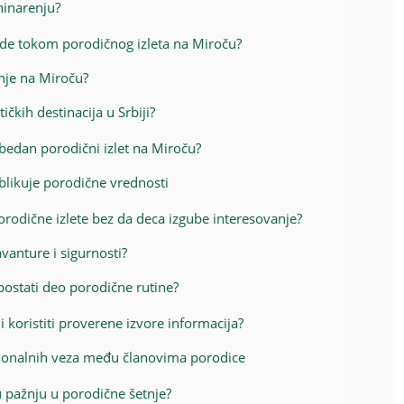
ninarenju?
de tokom porodičnog izleta na Miroču?
enje na Miroču?
čkih destinacija u Srbiji?
ezbedan porodični izlet na Miroču?
blikuje porodične vrednosti
orodične izlete bez da deca izgube interesovanje?
vanture i sigurnosti?
ostati deo porodične rutine?
i koristiti proverene izvore informacija?
ionalnih veza među članovima porodice
u pažnju u porodične šetnje?