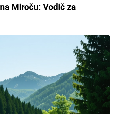
na Miroču: Vodič za