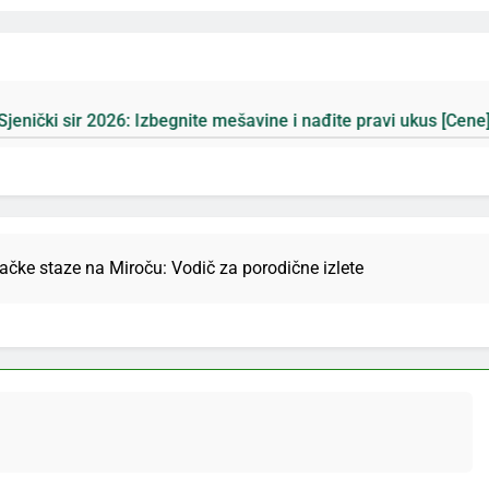
begnite mešavine i nađite pravi ukus [Cene]
Pl
3 Д
ačke staze na Miroču: Vodič za porodične izlete