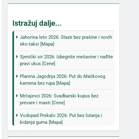
Istražuj dalje...
Jahorina leto 2026: Staze bez prašine i novih
eko-taksi [Mapa]
Sjenički sir 2026: Izbegnite mešavine i nađite
pravi ukus [Cene]
Planina Jagodnja 2026: Put do Mačkovog
kamena bez rupa [Mapa]
Mrčajevci 2026: Svadbarski kupus bez
prevare i masti [Cene]
Vodopad Prskalo 2026: Put bez lutanja i
kidanja guma [Mapa]