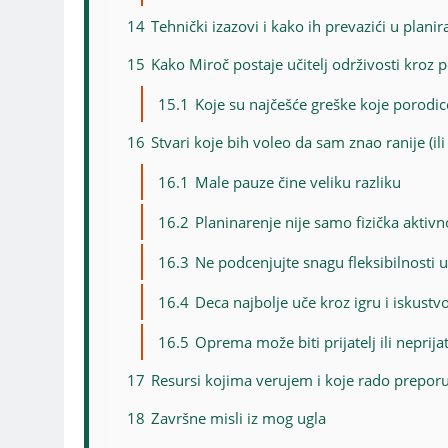
14
Tehnički izazovi i kako ih prevazići u planir
15
Kako Miroč postaje učitelj održivosti kroz
15.1
Koje su najčešće greške koje porodice
16
Stvari koje bih voleo da sam znao ranije (ili
16.1
Male pauze čine veliku razliku
16.2
Planinarenje nije samo fizička aktiv
16.3
Ne podcenjujte snagu fleksibilnosti u
16.4
Deca najbolje uče kroz igru i iskustv
16.5
Oprema može biti prijatelj ili neprijat
17
Resursi kojima verujem i koje rado prepo
18
Završne misli iz mog ugla