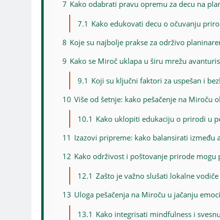
7
Kako odabrati pravu opremu za decu na pla
7.1
Kako edukovati decu o očuvanju priro
8
Koje su najbolje prakse za održivo planinar
9
Kako se Miroč uklapa u širu mrežu avanturisti
9.1
Koji su ključni faktori za uspešan i b
10
Više od šetnje: kako pešačenje na Miroču o
10.1
Kako uklopiti edukaciju o prirodi u p
11
Izazovi pripreme: kako balansirati između a
12
Kako održivost i poštovanje prirode mogu p
12.1
Zašto je važno slušati lokalne vodiče 
13
Uloga pešačenja na Miroču u jačanju emoc
13.1
Kako integrisati mindfulness i svesn