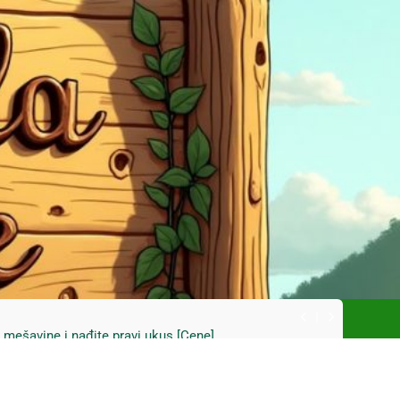
ski kupus bez prevare i masti [Cene]
 bez prašine i novih eko-taksi [Mapa]
e mešavine i nađite pravi ukus [Cene]
do Mačkovog kamena bez rupa [Mapa]