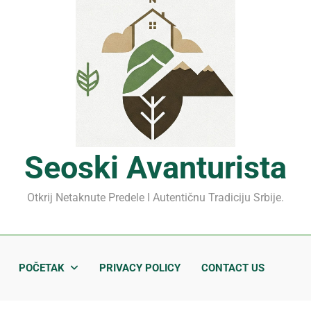
Mrčajevci 2026: Svadbar
Jahorina leto 2026: Staze
Sjenički sir 2026: Izbegnit
Planina Jagodnja 2026: Put 
Mrčajevci 2026: Svadbar
Seoski Avanturista
Otkrij Netaknute Predele I Autentičnu Tradiciju Srbije.
POČETAK
PRIVACY POLICY
CONTACT US