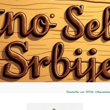
Mrčajevci 2026: Svadbar
Jahorina leto 2026: Staze
Sjenički sir 2026: Izbegnit
Planina Jagodnja 2026: Put 