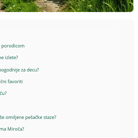
a porodicom
e izlete?
jpogodnije za decu?
ni favoriti
oču?
vaše omiljene pešačke staze?
ama Miroča?