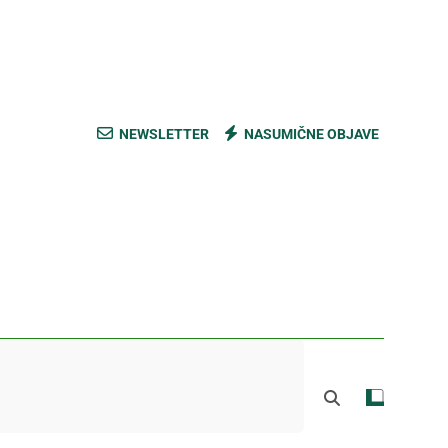
ski kupus bez prevare i masti [Cene]
 bez prašine i novih eko-taksi [Mapa]
e mešavine i nađite pravi ukus [Cene]
NEWSLETTER
NASUMIČNE OBJAVE
do Mačkovog kamena bez rupa [Mapa]
ski kupus bez prevare i masti [Cene]