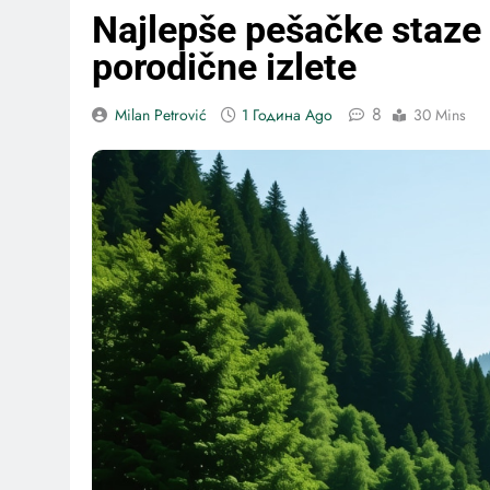
Najlepše pešačke staze 
porodične izlete
8
Milan Petrović
1 Година Ago
30 Mins