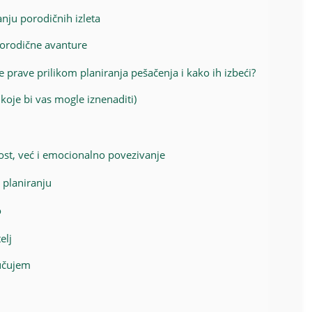
anju porodičnih izleta
 porodične avanture
 prave prilikom planiranja pešačenja i kako ih izbeći?
 koje bi vas mogle iznenaditi)
nost, već i emocionalno povezivanje
 planiranju
o
elj
ručujem