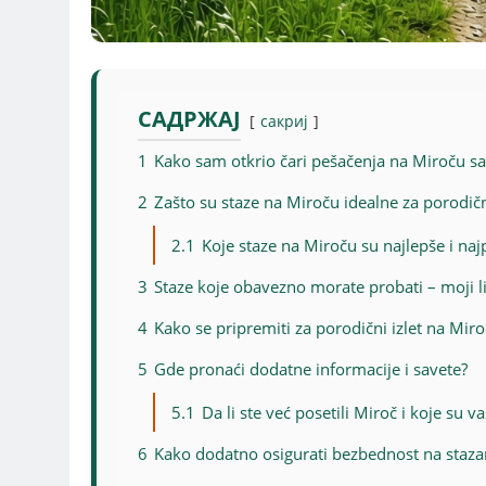
САДРЖАЈ
сакриј
1
Kako sam otkrio čari pešačenja na Miroču s
2
Zašto su staze na Miroču idealne za porodičn
2.1
Koje staze na Miroču su najlepše i na
3
Staze koje obavezno morate probati – moji lič
4
Kako se pripremiti za porodični izlet na Mir
5
Gde pronaći dodatne informacije i savete?
5.1
Da li ste već posetili Miroč i koje su 
6
Kako dodatno osigurati bezbednost na staz