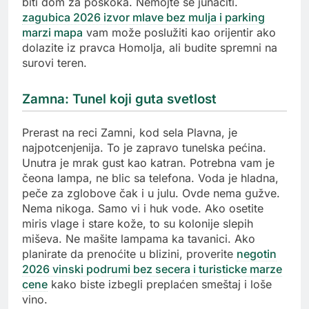
biti dom za poskoka. Nemojte se junačiti.
zagubica 2026 izvor mlave bez mulja i parking
marzi mapa
vam može poslužiti kao orijentir ako
dolazite iz pravca Homolja, ali budite spremni na
surovi teren.
Zamna: Tunel koji guta svetlost
Prerast na reci Zamni, kod sela Plavna, je
najpotcenjenija. To je zapravo tunelska pećina.
Unutra je mrak gust kao katran. Potrebna vam je
čeona lampa, ne blic sa telefona. Voda je hladna,
peče za zglobove čak i u julu. Ovde nema gužve.
Nema nikoga. Samo vi i huk vode. Ako osetite
miris vlage i stare kože, to su kolonije slepih
miševa. Ne mašite lampama ka tavanici. Ako
planirate da prenoćite u blizini, proverite
negotin
2026 vinski podrumi bez secera i turisticke marze
cene
kako biste izbegli preplaćen smeštaj i loše
vino.