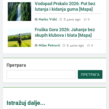
Vodopad Prskalo 2026: Put bez
lutanja i kidanja guma [Mapa]
Marko Vidić
5 дана ago
0
Fruška Gora 2026: Jahanje bez
skupih klubova i blata [Mapa]
Milan Petrović
6 дана ago
0
Претрага
ПРЕТРАГА
Istražuj dalje...