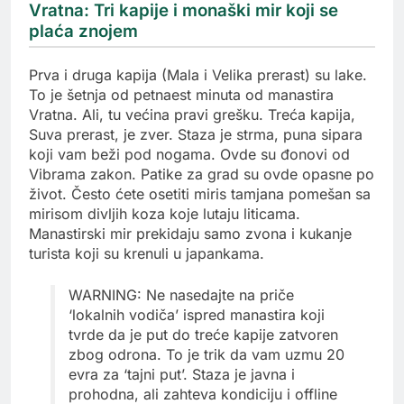
Vratna: Tri kapije i monaški mir koji se
plaća znojem
Prva i druga kapija (Mala i Velika prerast) su lake.
To je šetnja od petnaest minuta od manastira
Vratna. Ali, tu većina pravi grešku. Treća kapija,
Suva prerast, je zver. Staza je strma, puna sipara
koji vam beži pod nogama. Ovde su đonovi od
Vibrama zakon. Patike za grad su ovde opasne po
život. Često ćete osetiti miris tamjana pomešan sa
mirisom divljih koza koje lutaju liticama.
Manastirski mir prekidaju samo zvona i kukanje
turista koji su krenuli u japankama.
WARNING: Ne nasedajte na priče
‘lokalnih vodiča’ ispred manastira koji
tvrde da je put do treće kapije zatvoren
zbog odrona. To je trik da vam uzmu 20
evra za ‘tajni put’. Staza je javna i
prohodna, ali zahteva kondiciju i offline