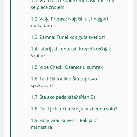
1.1
Vratna: Tri kapije i monaški mir koji
se plaća znojem
1.2
Valja Prerast: Najviši luk i najgori
makadam
1.3
Zamna: Tunel koji guta svetlost
1.4
Istorijski kontekst: Krvavi krečnjak
Vratne
1.5
Vibe Check: Osanica u sumrak
1.6
Taktički toolkit: Šta zapravo
spakovati?
1.7
Šta ako pada kiša? (Plan B)
1.8
Da li je Istočna Srbija bezbedna solo?
1.9
Holy Grail suvenir: Rakija iz
manastira