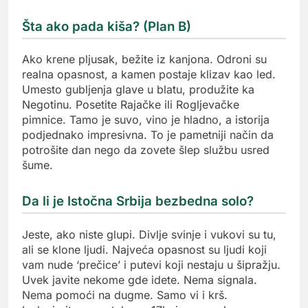
Šta ako pada kiša? (Plan B)
Ako krene pljusak, bežite iz kanjona. Odroni su
realna opasnost, a kamen postaje klizav kao led.
Umesto gubljenja glave u blatu, produžite ka
Negotinu. Posetite Rajačke ili Rogljevačke
pimnice. Tamo je suvo, vino je hladno, a istorija
podjednako impresivna. To je pametniji način da
potrošite dan nego da zovete šlep službu usred
šume.
Da li je Istočna Srbija bezbedna solo?
Jeste, ako niste glupi. Divlje svinje i vukovi su tu,
ali se klone ljudi. Najveća opasnost su ljudi koji
vam nude ‘prečice’ i putevi koji nestaju u šipražju.
Uvek javite nekome gde idete. Nema signala.
Nema pomoći na dugme. Samo vi i krš.