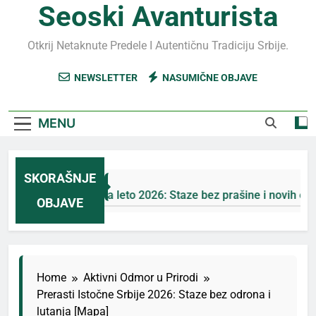
Seoski Avanturista
Otkrij Netaknute Predele I Autentičnu Tradiciju Srbije.
NEWSLETTER
NASUMIČNE OBJAVE
MENU
SKORAŠNJE
Jahorina leto 2026: Staze bez prašine i novih eko-ta
OBJAVE
3 Дана Ago
Home
Aktivni Odmor u Prirodi
Prerasti Istočne Srbije 2026: Staze bez odrona i
lutanja [Mapa]