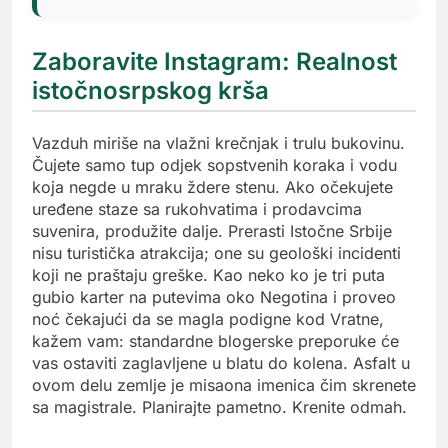
Zaboravite Instagram: Realnost
istočnosrpskog krša
Vazduh miriše na vlažni krečnjak i trulu bukovinu.
Čujete samo tup odjek sopstvenih koraka i vodu
koja negde u mraku ždere stenu. Ako očekujete
uređene staze sa rukohvatima i prodavcima
suvenira, produžite dalje. Prerasti Istočne Srbije
nisu turistička atrakcija; one su geološki incidenti
koji ne praštaju greške. Kao neko ko je tri puta
gubio karter na putevima oko Negotina i proveo
noć čekajući da se magla podigne kod Vratne,
kažem vam: standardne blogerske preporuke će
vas ostaviti zaglavljene u blatu do kolena. Asfalt u
ovom delu zemlje je misaona imenica čim skrenete
sa magistrale. Planirajte pametno. Krenite odmah.