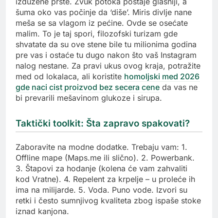
izdužene prste. Zvuk potoka postaje glasniji, a
šuma oko vas počinje da ‘diše’. Miris divlje nane
meša se sa vlagom iz pećine. Ovde se osećate
malim. To je taj spori, filozofski turizam gde
shvatate da su ove stene bile tu milionima godina
pre vas i ostaće tu dugo nakon što vaš Instagram
nalog nestane. Za pravi ukus ovog kraja, potražite
med od lokalaca, ali koristite
homoljski med 2026
gde naci cist proizvod bez secera cene
da vas ne
bi prevarili mešavinom glukoze i sirupa.
Taktički toolkit: Šta zapravo spakovati?
Zaboravite na modne dodatke. Trebaju vam: 1.
Offline mape (Maps.me ili slično). 2. Powerbank.
3. Štapovi za hodanje (kolena će vam zahvaliti
kod Vratne). 4. Repelent za krpelje – u proleće ih
ima na milijarde. 5. Voda. Puno vode. Izvori su
retki i često sumnjivog kvaliteta zbog ispaše stoke
iznad kanjona.