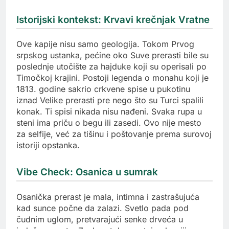
Istorijski kontekst: Krvavi krečnjak Vratne
Ove kapije nisu samo geologija. Tokom Prvog
srpskog ustanka, pećine oko Suve prerasti bile su
poslednje utočište za hajduke koji su operisali po
Timočkoj krajini. Postoji legenda o monahu koji je
1813. godine sakrio crkvene spise u pukotinu
iznad Velike prerasti pre nego što su Turci spalili
konak. Ti spisi nikada nisu nađeni. Svaka rupa u
steni ima priču o begu ili zasedi. Ovo nije mesto
za selfije, već za tišinu i poštovanje prema surovoj
istoriji opstanka.
Vibe Check: Osanica u sumrak
Osanička prerast je mala, intimna i zastrašujuća
kad sunce počne da zalazi. Svetlo pada pod
čudnim uglom, pretvarajući senke drveća u