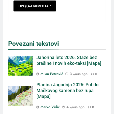
Povezani tekstovi
Jahorina leto 2026: Staze bez
prašine i novih eko-taksi [Mapa]
Milan Petrović
3 дана ago
0
Planina Jagodnja 2026: Put do
Mačkovog kamena bez rupa
[Mapa]
Marko Vidić
4 дана ago
0