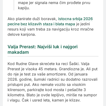
mape jer signala nema čim prođete prvu
kapiju.
Ako planirate duži boravak,
istocna srbija 2026
pecine bez klizavih staza i blata mapa
je jedini
resurs koji vam treba za navigaciju kroz mračne
delove kanjona.
Valja Prerast: Najviši luk i najgori
makadam
Kod Rudne Glave skrećete ka reci Šaški. Valja
Prerast je visoka 45 metara. Grandiozna je. Ali put
do nje je test za vaše amortizere. Od januara
2026. godine, šumski radnici su dodatno razrovali
pristupni put. Ako nemate vozilo sa visokim
klirensom, parkirajte kod mosta i pešačite 3
kilometra. Blato je ovde lepljivo, miriše na sumpor
i vlagu. Čak i usred leta, kamen je klizav.