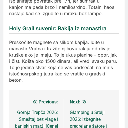
Isplanirajte povratak pre 17h, jer sumrak u
kanjonima pada brzo i nemilosrdno. Totalni haos
nastaje kad se izgubite u mraku bez lampe.
Holy Grail suvenir: Rakija iz manastira
Preskočite magnete sa slikom kapija. Idite u
manastir Vratna i tražite njihovu rakiju od divlje
kruške ako je imaju. To je ukus planine – opor, jak
i čist. Košta oko 1500 dinara, ali vredi svaku paru.
To je jedina stvar koja će vas podsećati na miris
istočnosrpskog jutra kad se vratite u gradski
beton.
Previous:
Next:
Кретање
Gornja Trepča 2026:
Glamping u Srbiji
Smeštaj bez vlage i
2026: Izbegnite
чланка
banjskih marži [Cene]
pregrejane šatore i