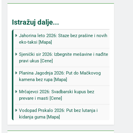
Istražuj dalje...
Jahorina leto 2026: Staze bez prašine i novih
eko-taksi [Mapa]
Sjenički sir 2026: Izbegnite mešavine i nađite
pravi ukus [Cene]
Planina Jagodnja 2026: Put do Mačkovog
kamena bez rupa [Mapa]
Mrčajevci 2026: Svadbarski kupus bez
prevare i masti [Cene]
Vodopad Prskalo 2026: Put bez lutanja i
kidanja guma [Mapa]