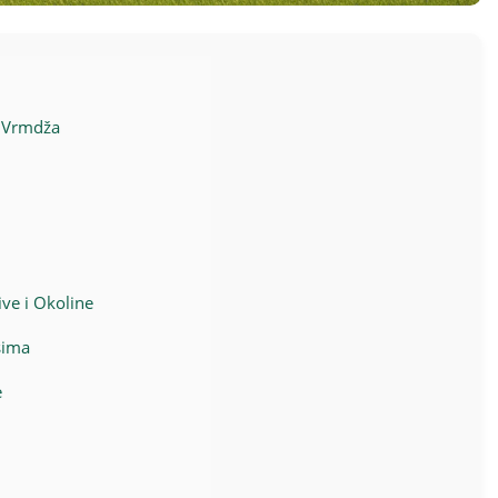
u Vrmdža
ive i Okoline
sima
e