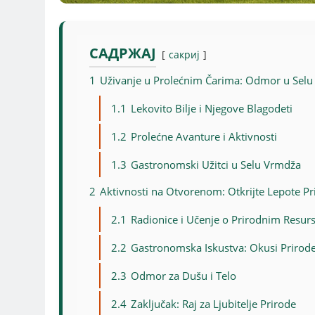
САДРЖАЈ
сакриј
1
Uživanje u Prolećnim Čarima: Odmor u Sel
1.1
Lekovito Bilje i Njegove Blagodeti
1.2
Prolećne Avanture i Aktivnosti
1.3
Gastronomski Užitci u Selu Vrmdža
2
Aktivnosti na Otvorenom: Otkrijte Lepote Pr
2.1
Radionice i Učenje o Prirodnim Resur
2.2
Gastronomska Iskustva: Okusi Prirod
2.3
Odmor za Dušu i Telo
2.4
Zaključak: Raj za Ljubitelje Prirode