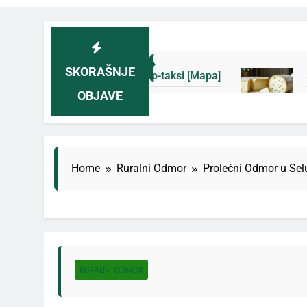
SKORAŠNJE
i novih eko-taksi [Mapa]
Sjenički sir 2026: Izb
OBJAVE
3 Дана Ago
Home
Ruralni Odmor
Prolećni Odmor u Sel
RURALNI ODMOR