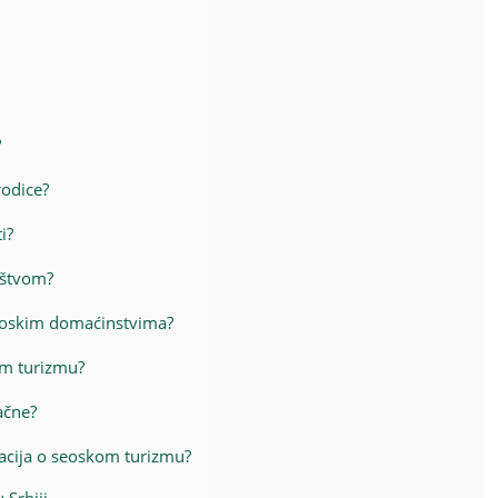
?
rodice?
i?
ištvom?
seoskim domaćinstvima?
om turizmu?
ačne?
cija o seoskom turizmu?