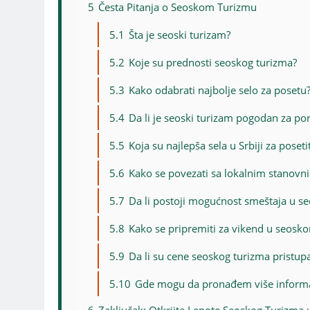
5
Česta Pitanja o Seoskom Turizmu
5.1
Šta je seoski turizam?
5.2
Koje su prednosti seoskog turizma?
5.3
Kako odabrati najbolje selo za posetu
5.4
Da li je seoski turizam pogodan za po
5.5
Koja su najlepša sela u Srbiji za posetit
5.6
Kako se povezati sa lokalnim stanovn
5.7
Da li postoji mogućnost smeštaja u 
5.8
Kako se pripremiti za vikend u seosk
5.9
Da li su cene seoskog turizma pristup
5.10
Gde mogu da pronađem više informa