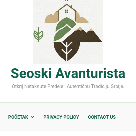
Mrčajevci 2026: Svadbar
Jahorina leto 2026: Staze
Sjenički sir 2026: Izbegnit
Planina Jagodnja 2026: Put 
Mrčajevci 2026: Svadbar
Seoski Avanturista
Otkrij Netaknute Predele I Autentičnu Tradiciju Srbije.
POČETAK
PRIVACY POLICY
CONTACT US