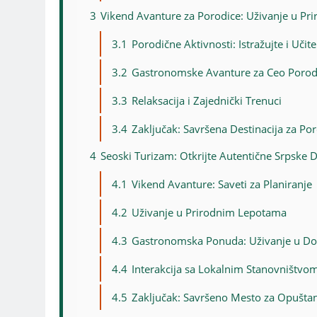
3
Vikend Avanture za Porodice: Uživanje u P
3.1
Porodične Aktivnosti: Istražujte i Učit
3.2
Gastronomske Avanture za Ceo Porod
3.3
Relaksacija i Zajednički Trenuci
3.4
Zaključak: Savršena Destinacija za Po
4
Seoski Turizam: Otkrijte Autentične Srpske D
4.1
Vikend Avanture: Saveti za Planiranje
4.2
Uživanje u Prirodnim Lepotama
4.3
Gastronomska Ponuda: Uživanje u Do
4.4
Interakcija sa Lokalnim Stanovništvo
4.5
Zaključak: Savršeno Mesto za Opuštanj