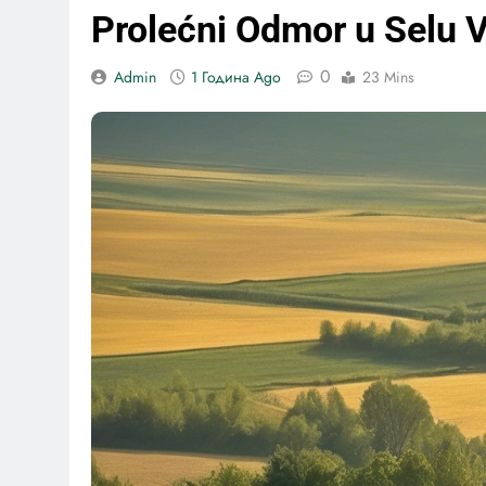
Prolećni Odmor u Selu 
0
Admin
1 Година Ago
23 Mins