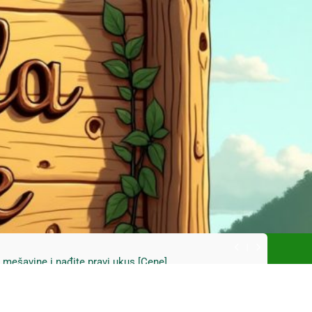
ski kupus bez prevare i masti [Cene]
 bez prašine i novih eko-taksi [Mapa]
e mešavine i nađite pravi ukus [Cene]
do Mačkovog kamena bez rupa [Mapa]