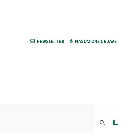
ski kupus bez prevare i masti [Cene]
 bez prašine i novih eko-taksi [Mapa]
e mešavine i nađite pravi ukus [Cene]
NEWSLETTER
NASUMIČNE OBJAVE
do Mačkovog kamena bez rupa [Mapa]
ski kupus bez prevare i masti [Cene]