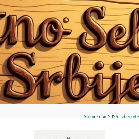
Mrčajevci 2026: Svadbar
Jahorina leto 2026: Staze
Sjenički sir 2026: Izbegnit
Planina Jagodnja 2026: Put 