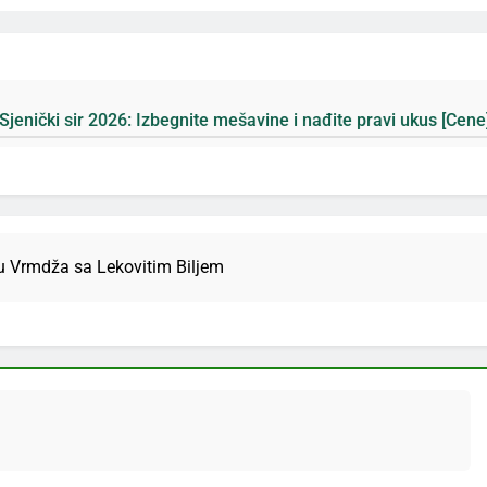
egnite mešavine i nađite pravi ukus [Cene]
Pla
3 Да
u Vrmdža sa Lekovitim Biljem