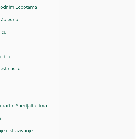
rirodnim Lepotama
e Zajedno
icu
rodicu
estinacije
maćim Specijalitetima
m
e i Istraživanje