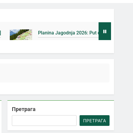
nina Jagodnja 2026: Put do Mačkovog kamena bez rupa [Mapa
на Ago
Претрага
ПРЕТРАГА