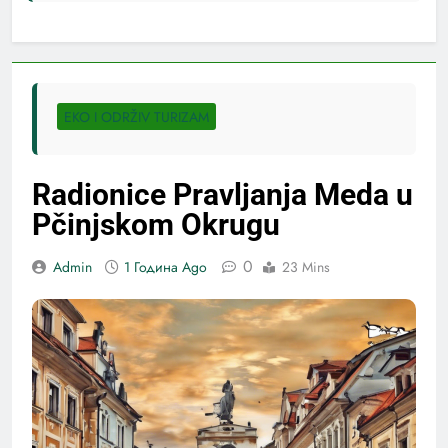
EKO I ODRŽIV TURIZAM
Radionice Pravljanja Meda u
Pčinjskom Okrugu
0
Admin
1 Година Ago
23 Mins