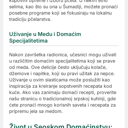
kupovini opreme i izboru pčela. U nekim etno
selima, kao što su ona u Šumadiji, možete pronaći
posebne programe koji se fokusiraju na lokalnu
tradiciju pčelarstva.
Uživanje u Medu i Domaćim
Specijalitetima
Nakon završetka radionica, učesnici mogu uživati
u različitim domaćim specijalitetima koji se prave
od meda. Ove delicije često uključuju kolače,
džemove i napitke, koji su pravi užitak za nepce.
Uživanje u ovim slasticama može poslužiti kao
inspiracija za kreiranje sopstvenih recepata kod
kuće. Ako vas zanimaju domaći recepti, proverite
našu stranicu o tradicionalnoj srpskoj kuhinji, gde
ćete pronaći mnogo korisnih saveta i recepata za
pripremu jela sa medom.
Život u Seoskom Domaćinstvu: