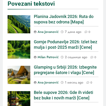
Povezani tekstovi
Planina Jadovnik 2026: Ruta do
supova bez odrona [Mapa]
Ana Jovanović
7 дана ago
0
Gornje Podunavlje 2026: Izlet bez
mulja i post-2025 marži [Cene]
Milan Petrović
2 седмице ago
0
Glamping u Srbiji 2026: Izbegnite
pregrejane šatore i vlagu [Cene]
Ana Jovanović
1 месец ago
0
Bele supove 2026: Gde ih videti
bez buke i novih marži [Cene]