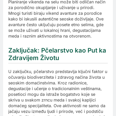
Planiranje vikenda na selu može biti odličan način
za porodično okupljanje i uživanje u prirodi.
Mnogi turisti biraju vikend avanture za porodice
kako bi iskusili autentične seoske doživljaje. Ove
avanture često uključuju posete etno selima, gde
se može uživati u lokalnoj hrani, degustacijama
meda i raznim aktivnostima na otvorenom.
Zaključak: Pčelarstvo kao Put ka
Zdravijem Životu
U zaključku, pčelarstvo predstavlja ključni faktor u
očuvanju biodiverziteta i zdravog načina života u
seoskim domaćinstvima. Kroz radionice,
degustacije i učenje o tradicionalnim veštinama,
posetioci mogu da istraže bogatstvo koje se
skriva u svakom zrncu meda i svakoj kapljici
domaćeg specijaliteta. Ove aktivnosti ne samo da
jačaju vezu između ljudi i prirode, već i podstiču