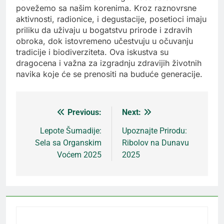
povežemo sa našim korenima. Kroz raznovrsne
aktivnosti, radionice, i degustacije, posetioci imaju
priliku da uživaju u bogatstvu prirode i zdravih
obroka, dok istovremeno učestvuju u očuvanju
tradicije i biodiverziteta. Ova iskustva su
dragocena i važna za izgradnju zdravijih životnih
navika koje će se prenositi na buduće generacije.
Previous:
Next:
Кретање
Lepote Šumadije:
Upoznajte Prirodu:
Sela sa Organskim
Ribolov na Dunavu
чланка
Voćem 2025
2025