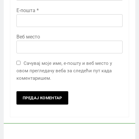
Е-пошта
*
Веб место
Сачувај моје име, е-пошту и веб место у
овом прегледачу веба за следећи пут када
коментаришем.