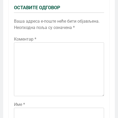
ОСТАВИТЕ ОДГОВОР
Ваша адреса е-поште неће бити објављена.
Неопходна поља су означена
*
Коментар
*
Име
*