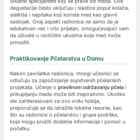
lokalne specijalitete koji se prave od meda. Ove
degustacije često uključuju i slastice poput kolača,
slatkiša i napitaka koji koriste med kao glavni
sastojak. Ovaj aspekt radionica ne samo da je
edukativan već i vrlo prijatan, omogućavajući vam
da uživate u različitim ukusima koje med može
ponuditi.
Praktikovanje Pčelarstva u Domu
Nakon završetka radionica, mnogi učesnici se
odlučuju za započinjanje sopstvenih pčelarskih
projekata. Učenje o
pravilnom održavanju pčela
i
prikupljanju meda može biti inspirativno. Ukoliko
ste zainteresovani za ovu vrstu hobija,
preporučuje se da istražite lokalne resurse, kao
što su radionice o pčelarstvu i grupe podrške,
koje mogu pružiti dodatne informacije i pomoć u
početku.