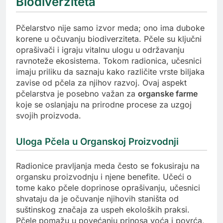
Biodiverziteta
Pčelarstvo nije samo izvor meda; ono ima duboke
korene u očuvanju biodiverziteta. Pčele su ključni
oprašivači i igraju vitalnu ulogu u održavanju
ravnoteže ekosistema. Tokom radionica, učesnici
imaju priliku da saznaju kako različite vrste biljaka
zavise od pčela za njihov razvoj. Ovaj aspekt
pčelarstva je posebno važan za
organske farme
koje se oslanjaju na prirodne procese za uzgoj
svojih proizvoda.
Uloga Pčela u Organskoj Proizvodnji
Radionice pravljanja meda često se fokusiraju na
organsku proizvodnju i njene benefite. Učeći o
tome kako pčele doprinose oprašivanju, učesnici
shvataju da je očuvanje njihovih staništa od
suštinskog značaja za uspeh ekoloških praksi.
Pčele pomažu u povećanju prinosa voća i povrća,