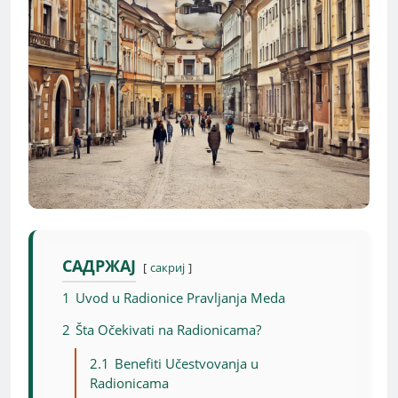
САДРЖАЈ
сакриј
1
Uvod u Radionice Pravljanja Meda
2
Šta Očekivati na Radionicama?
2.1
Benefiti Učestvovanja u
Radionicama