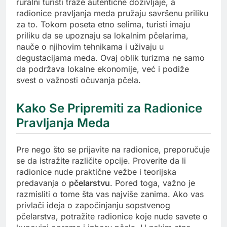
ruralni turisti traže autentične doživljaje, a
radionice pravljanja meda pružaju savršenu priliku
za to. Tokom poseta etno selima, turisti imaju
priliku da se upoznaju sa lokalnim pčelarima,
nauče o njihovim tehnikama i uživaju u
degustacijama meda. Ovaj oblik turizma ne samo
da podržava lokalne ekonomije, već i podiže
svest o važnosti očuvanja pčela.
Kako Se Pripremiti za Radionice
Pravljanja Meda
Pre nego što se prijavite na radionice, preporučuje
se da istražite različite opcije. Proverite da li
radionice nude praktične vežbe i teorijska
predavanja o
pčelarstvu
. Pored toga, važno je
razmisliti o tome šta vas najviše zanima. Ako vas
privlači ideja o započinjanju sopstvenog
pčelarstva, potražite radionice koje nude savete o