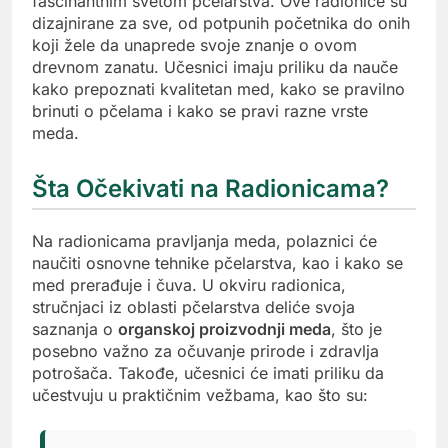
fascinantnim svetom pčelarstva. Ove radionice su
dizajnirane za sve, od potpunih početnika do onih
koji žele da unaprede svoje znanje o ovom
drevnom zanatu. Učesnici imaju priliku da nauče
kako prepoznati kvalitetan med, kako se pravilno
brinuti o pčelama i kako se pravi razne vrste
meda.
Šta Očekivati na Radionicama?
Na radionicama pravljanja meda, polaznici će
naučiti osnovne tehnike pčelarstva, kao i kako se
med prerađuje i čuva. U okviru radionica,
stručnjaci iz oblasti pčelarstva deliće svoja
saznanja o
organskoj proizvodnji meda
, što je
posebno važno za očuvanje prirode i zdravlja
potrošača. Takođe, učesnici će imati priliku da
učestvuju u praktičnim vežbama, kao što su: