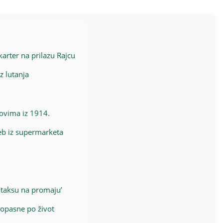
karter na prilazu Rajcu
z lutanja
vovima iz 1914.
leb iz supermarketa
 ‘taksu na promaju’
 opasne po život