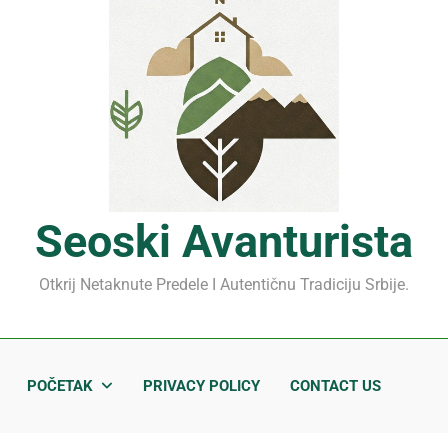
Mrčajevci 2026: Svadbar
Jahorina leto 2026: Staze
Sjenički sir 2026: Izbegnit
Planina Jagodnja 2026: Put 
Mrčajevci 2026: Svadbar
Seoski Avanturista
Otkrij Netaknute Predele I Autentičnu Tradiciju Srbije.
POČETAK
PRIVACY POLICY
CONTACT US