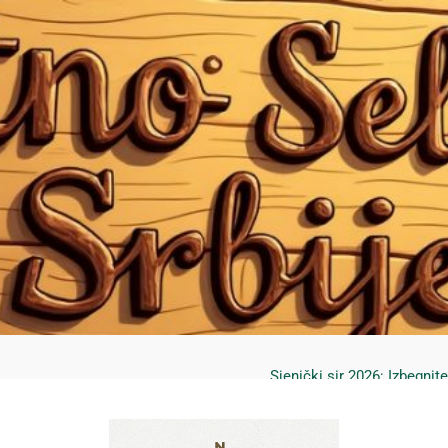
Mrčajevci 2026: Svadbar
Jahorina leto 2026: Staze
Sjenički sir 2026: Izbegnit
Planina Jagodnja 2026: Put 