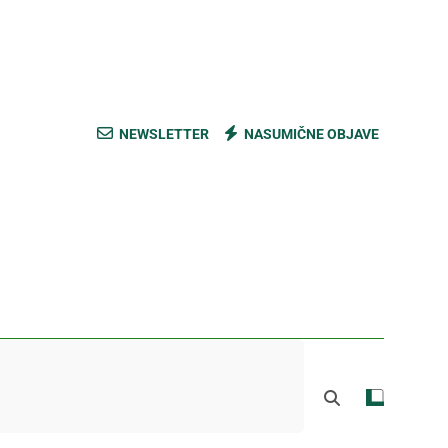
ski kupus bez prevare i masti [Cene]
 bez prašine i novih eko-taksi [Mapa]
e mešavine i nađite pravi ukus [Cene]
NEWSLETTER
NASUMIČNE OBJAVE
do Mačkovog kamena bez rupa [Mapa]
ski kupus bez prevare i masti [Cene]