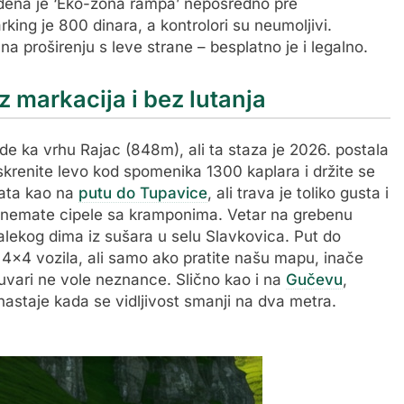
ena je ‘Eko-zona rampa’ neposredno pre
ing je 800 dinara, a kontrolori su neumoljivi.
a proširenju s leve strane – besplatno je i legalno.
z markacija i bez lutanja
ode ka vrhu Rajac (848m), ali ta staza je 2026. postala
skrenite levo kod spomenika 1300 kaplara i držite se
lata kao na
putu do Tupavice
, ali trava je toliko gusta i
o nemate cipele sa kramponima. Vetar na grebenu
alekog dima iz sušara u selu Slavkovica. Put do
4×4 vozila, ali samo ako pratite našu mapu, inače
čuvari ne vole neznance. Slično kao i na
Gučevu
,
nastaje kada se vidljivost smanji na dva metra.