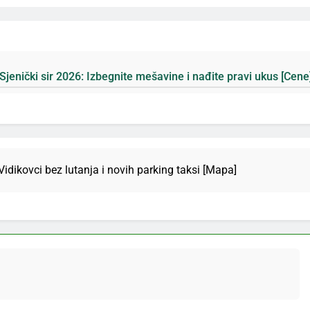
6: Izbegnite mešavine i nađite pravi ukus [Cene]
idikovci bez lutanja i novih parking taksi [Mapa]