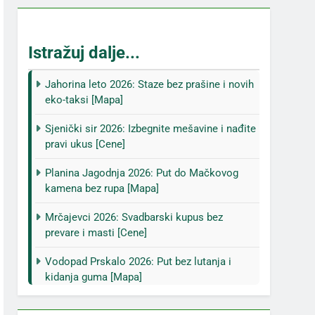
Istražuj dalje...
Jahorina leto 2026: Staze bez prašine i novih
eko-taksi [Mapa]
Sjenički sir 2026: Izbegnite mešavine i nađite
pravi ukus [Cene]
Planina Jagodnja 2026: Put do Mačkovog
kamena bez rupa [Mapa]
Mrčajevci 2026: Svadbarski kupus bez
prevare i masti [Cene]
Vodopad Prskalo 2026: Put bez lutanja i
kidanja guma [Mapa]