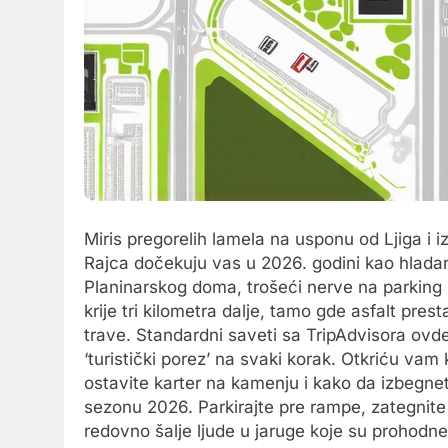
Miris pregorelih lamela na usponu od Ljiga i 
Rajca dočekuju vas u 2026. godini kao hladan
Planinarskog doma, trošeći nerve na parking 
krije tri kilometra dalje, tamo gde asfalt prest
trave. Standardni saveti sa TripAdvisora ovde
‘turistički porez’ na svaki korak. Otkriću va
ostavite karter na kamenju i kako da izbegnet
sezonu 2026. Parkirajte pre rampe, zategnite
redovno šalje ljude u jaruge koje su prohodn