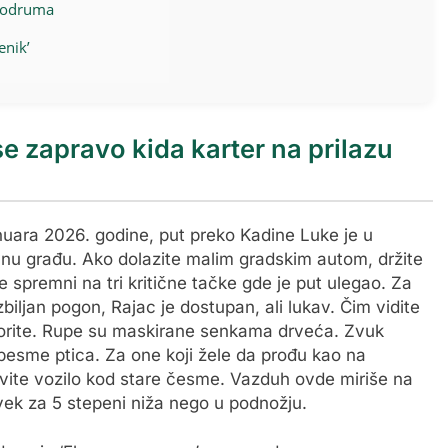
 podruma
enik’
se zapravo kida karter na prilazu
nuara 2026. godine, put preko Kadine Luke je u
vnu građu. Ako dolazite malim gradskim autom, držite
te spremni na tri kritične tačke gde je put ulegao. Za
iljan pogon, Rajac je dostupan, ali lukav. Čim vidite
sporite. Rupe su maskirane senkama drveća. Zvuk
esme ptica. Za one koji žele da prođu kao na
avite vozilo kod stare česme. Vazduh ovde miriše na
vek za 5 stepeni niža nego u podnožju.