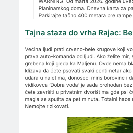
WARNING: Od marta 2026. godine uved
Planinarskog doma. Dnevna karta za park
Parkirajte tačno 400 metara pre rampe n
Tajna staza do vrha Rajac: Be
Većina ljudi prati crveno-bele krugove koji v
prava auto-komanda od ljudi. Ako želite mir, 
grebena koji gleda ka Maljenu. Ovde nema b
klizava da ćete psovati svaki centimetar ak
udara u naletima, donoseći miris borovine i d
vidikovca ‘Dobra voda’ je sada prohodan bez 
ćete završiti u privatnim dvorištima gde psi 
magla se spušta za pet minuta. Totalni haos 
Nemojte rizikovati.