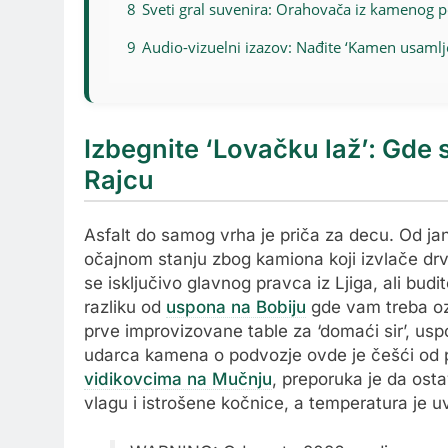
8
Sveti gral suvenira: Orahovača iz kamenog
9
Audio-vizuelni izazov: Nađite ‘Kamen usamlj
Izbegnite ‘Lovačku laž’: Gde 
Rajcu
Asfalt do samog vrha je priča za decu. Od ja
očajnom stanju zbog kamiona koji izvlače dr
se isključivo glavnog pravca iz Ljiga, ali budi
razliku od
uspona na Bobiju
gde vam treba ozb
prve improvizovane table za ‘domaći sir’, u
udarca kamena o podvozje ovde je češći od p
vidikovcima na Mučnju
, preporuka je da ost
vlagu i istrošene kočnice, a temperatura je u