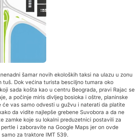
iznenadni šamar novih ekoloških taksi na ulazu u zonu
 tuš. Dok većina turista besciljno tumara oko
koji sada košta kao u centru Beograda, pravi Rajac se
aje, a počinje miris divljeg bosioka i oštre, planinske
 će vas samo odvesti u gužvu i naterati da platite
m kako da vidite najlepše grebene Suvobora a da ne
e zamke koje su lokalni preduzetnici postavili za
 pertle i zaboravite na Google Maps jer on ovde
e samo za traktore IMT 539.