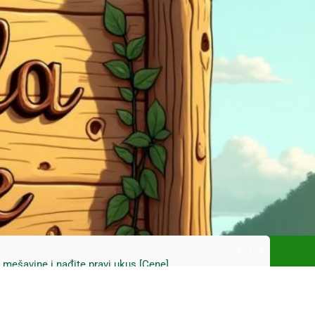
ski kupus bez prevare i masti [Cene]
 bez prašine i novih eko-taksi [Mapa]
e mešavine i nađite pravi ukus [Cene]
do Mačkovog kamena bez rupa [Mapa]