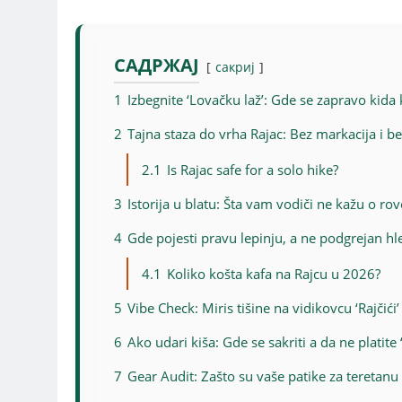
САДРЖАЈ
сакриј
1
Izbegnite ‘Lovačku laž’: Gde se zapravo kida 
2
Tajna staza do vrha Rajac: Bez markacija i be
2.1
Is Rajac safe for a solo hike?
3
Istorija u blatu: Šta vam vodiči ne kažu o ro
4
Gde pojesti pravu lepinju, a ne podgrejan h
4.1
Koliko košta kafa na Rajcu u 2026?
5
Vibe Check: Miris tišine na vidikovcu ‘Rajčići’
6
Ako udari kiša: Gde se sakriti a da ne platite
7
Gear Audit: Zašto su vaše patike za teretanu