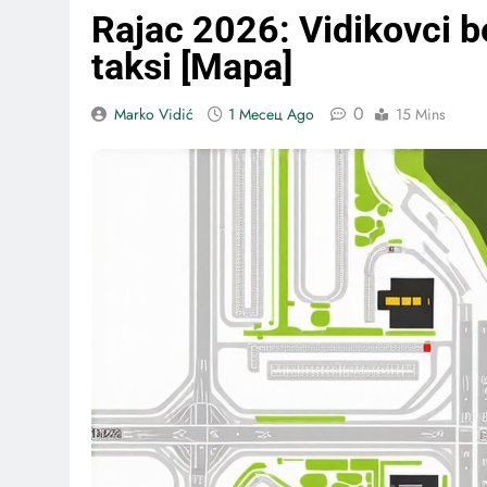
Rajac 2026: Vidikovci be
taksi [Mapa]
0
Marko Vidić
1 Месец Ago
15 Mins