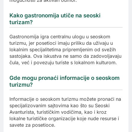
mogućnosti za aktivan odmor.
Kako gastronomija utiče na seoski
turizam?
Gastronomija igra centralnu ulogu u seoskom
turizmu, jer posetioci imaju priliku da uživaju u
lokalnim specijalitetima pripremljenim od svežih
sastojaka. Ova iskustva ne samo da zadovoljavaju
čula, već i povezuju turiste s lokalnom kulturom.
Gde mogu pronaći informacije o seoskom
turizmu?
Informacije o seoskom turizmu možete pronaći na
specijalizovanim sajtovima kao što su Seoski
Avanturista, turističkim vodičima, kao i kroz
lokalne turističke organizacije koje nude resurse i
savete za posetioce.