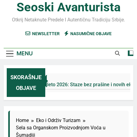
Seoski Avanturista
Otkrij Netaknute Predele I Autentičnu Tradiciju Srbije.
NEWSLETTER
NASUMIČNE OBJAVE
MENU
SKORAŠNJE
Jahorina leto 2026: Staze bez prašine i novih eko-taks
OBJAVE
4 Дана Ago
Home
Eko i Održiv Turizam
Sela sa Organskom Proizvodnjom Voća u
Šumadiji