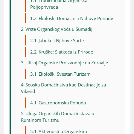
1.1
Tradicionalna Organska
Poljoprivreda
1.2
Ekološki Domaćini i Njihove Ponude
2
Vrste Organskog Voća u Šumadiji
2.1
Jabuke i Njihove Sorte
2.2
Kruške: Slatkoća iz Prirode
3
Uticaj Organske Proizvodnje na Zdravlje
3.1
Ekološki Svestan Turizam
4
Seoska Domaćinstva kao Destinacije za
Vikend
4.1
Gastronomska Ponuda
5
Uloga Organskih Domaćinstava u
Ruralnom Turizmu
5.1
Aktivnosti u Organskim