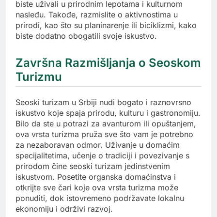
biste uživali u prirodnim lepotama i kulturnom
nasleđu. Takođe, razmislite o aktivnostima u
prirodi, kao što su planinarenje ili biciklizmi, kako
biste dodatno obogatili svoje iskustvo.
Završna Razmišljanja o Seoskom
Turizmu
Seoski turizam u Srbiji nudi bogato i raznovrsno
iskustvo koje spaja prirodu, kulturu i gastronomiju.
Bilo da ste u potrazi za avanturom ili opuštanjem,
ova vrsta turizma pruža sve što vam je potrebno
za nezaboravan odmor. Uživanje u domaćim
specijalitetima, učenje o tradiciji i povezivanje s
prirodom čine seoski turizam jedinstvenim
iskustvom. Posetite organska domaćinstva i
otkrijte sve čari koje ova vrsta turizma može
ponuditi, dok istovremeno podržavate lokalnu
ekonomiju i održivi razvoj.