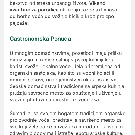
bekstvo od stresa urbanog života.
Vikend
avanture za porodice
uključuju razne aktivnosti,
od berbe voća do vožnje bicikla kroz prelepe
pejzaže.
Gastronomska Ponuda
U mnogim domaćinstvima, posetioci imaju priliku
da uživaju u tradicionalnoj srpskoj kuhinji koja
koristi sveže, lokalno voće. Jela pripremljena od
organskih sastojaka, kao što su voćni kolači ili
domaći sokovi, nude jedinstven ukus i iskustvo.
Seoska domaćinstva i tradicionalna srpska kuhinja
pružaju savršeno mesto za opuštanje i uživanje u
svežim plodovima direktno iz voćnjaka.
Šumadija, sa svojom bogatom tradicijom organske
proizvodnje voća, predstavlja savršeno mesto za
sve koji žele da se povežu sa prirodom, uživaju u
zdravim plodovima i istraže lepotu srpske kulture.