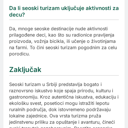
Da li seoski turizam uključuje aktivnosti za
decu?
Da, mnoge seoske destinacije nude aktivnosti
prilagođene deci, kao što su radionice pravljenja
proizvoda, vožnja bicikla, ili učenje o životinjama
na farmi. To čini seoski turizam pogodnim za celu
porodicu.
Zaključak
Seoski turizam u Srbiji predstavlja bogato i
raznovrsno iskustvo koje spaja prirodu, kulturu i
gastronomiju. Kroz autentična iskustva, edukaciju i
ekološku svest, posetioci mogu istražiti lepotu
ruralnih područja, dok istovremeno podržavaju
lokalne zajednice. Ova vrsta turizma pruža
jedinstvenu priliku za opuštanje i avanturu, čineći