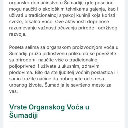
organsko domaćinstvo u Šumadiji, gde posetioci
mogu naučiti o ekološkim tehnikama gajenja, kao i
uživati u tradicionalnoj srpskoj kuhinji koja koristi
sveže, lokalno voće. Ove aktivnosti doprinose
razumevanju važnosti očuvanja prirode i održivog
razvoja.
Poseta selima sa organskom proizvodnjom voća u
Šumadiji pruža jedinstvenu priliku da se povežete
sa prirodom, naučite više o tradicionalnoj
poljoprivredi i uživate u ukusnim, zdravim
plodovima. Bilo da ste ljubitelj voćnih poslastica ili
samo tražite načine da pobegnete od stresa
urbanog života, Šumadija je savršeno mesto za
vas.
Vrste Organskog Voća u
Šumadiji