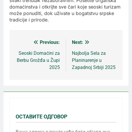
svaki trenutak nezaboravnim. Posetite organska
domaćinstva i otkrijte sve čari koje seoski turizam
može ponuditi, dok uživate u bogatstvu srpske
tradicije i prirode.
Previous:
Next:
Кретање
Seoski Domaćini za
Najbolja Sela za
Berbu Grožđa u Župi
Planinarenje u
чланка
2025
Zapadnoj Srbiji 2025
ОСТАВИТЕ ОДГОВОР
Ваша адреса е-поште неће бити објављена.