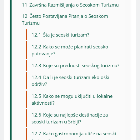
11
Završna Razmišljanja o Seoskom Turizmu
12
Često Postavljana Pitanja o Seoskom
Turizmu
12.1
Šta je seoski turizam?
12.2
Kako se može planirati seosko
putovanje?
12.3
Koje su prednosti seoskog turizma?
12.4
Da li je seoski turizam ekološki
održiv?
12.5
Kako se mogu uključiti u lokalne
aktivnosti?
12.6
Koje su najlepše destinacije za
seoski turizam u Srbiji?
12.7
Kako gastronomija utiče na seoski