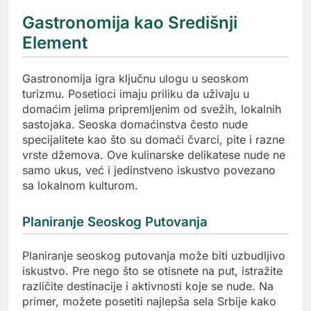
Gastronomija kao Središnji
Element
Gastronomija igra ključnu ulogu u seoskom
turizmu. Posetioci imaju priliku da uživaju u
domaćim jelima pripremljenim od svežih, lokalnih
sastojaka. Seoska domaćinstva često nude
specijalitete kao što su domaći čvarci, pite i razne
vrste džemova. Ove kulinarske delikatese nude ne
samo ukus, već i jedinstveno iskustvo povezano
sa lokalnom kulturom.
Planiranje Seoskog Putovanja
Planiranje seoskog putovanja može biti uzbudljivo
iskustvo. Pre nego što se otisnete na put, istražite
različite destinacije i aktivnosti koje se nude. Na
primer, možete posetiti najlepša sela Srbije kako