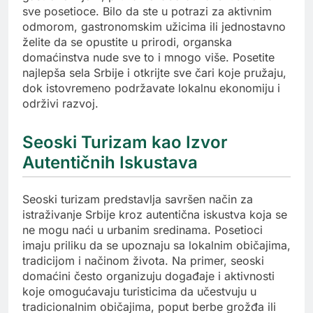
sve posetioce. Bilo da ste u potrazi za aktivnim
odmorom, gastronomskim užicima ili jednostavno
želite da se opustite u prirodi, organska
domaćinstva nude sve to i mnogo više. Posetite
najlepša sela Srbije i otkrijte sve čari koje pružaju,
dok istovremeno podržavate lokalnu ekonomiju i
održivi razvoj.
Seoski Turizam kao Izvor
Autentičnih Iskustava
Seoski turizam predstavlja savršen način za
istraživanje Srbije kroz autentična iskustva koja se
ne mogu naći u urbanim sredinama. Posetioci
imaju priliku da se upoznaju sa lokalnim običajima,
tradicijom i načinom života. Na primer, seoski
domaćini često organizuju događaje i aktivnosti
koje omogućavaju turisticima da učestvuju u
tradicionalnim običajima, poput berbe grožđa ili