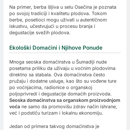
Na primer, berba šljiva u selu Osečina je poznata
po svojoj tradiciji i kvalitetu plodova. Tokom
berbe, posetioci mogu uživati u autentičnom
iskustvu, učestvujući u procesu branja i
degustacije svežih plodova.
Ekološki Domaćini i Njihove Ponude
Mnoga seoska domaćinstva u Šumadiji nude
posetama priliku da uživaju u voćnim plodovima
direktno sa stabala. Ova domaćinstva često
pružaju i dodatne usluge, kao što su vođene ture
po voćnjacima, radionice o organskoj
poljoprivredi i degustacije domaćih proizvoda.
Seoska domaćinstva sa organskom proizvodnjom
voća
ne samo da promovišu zdrav način ishrane,
već i podstiču turizam i lokalnu ekonomiju.
Jedan od primera takvog domaćinstva je