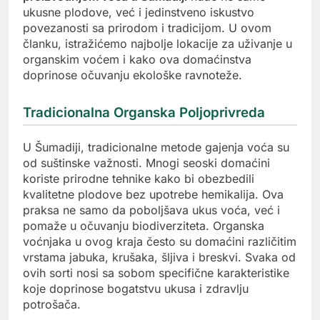
ukusne plodove, već i jedinstveno iskustvo
povezanosti sa prirodom i tradicijom. U ovom
članku, istražićemo najbolje lokacije za uživanje u
organskim voćem i kako ova domaćinstva
doprinose očuvanju ekološke ravnoteže.
Tradicionalna Organska Poljoprivreda
U Šumadiji, tradicionalne metode gajenja voća su
od suštinske važnosti. Mnogi seoski domaćini
koriste prirodne tehnike kako bi obezbedili
kvalitetne plodove bez upotrebe hemikalija. Ova
praksa ne samo da poboljšava ukus voća, već i
pomaže u očuvanju biodiverziteta. Organska
voćnjaka u ovog kraja često su domaćini različitim
vrstama jabuka, krušaka, šljiva i breskvi. Svaka od
ovih sorti nosi sa sobom specifične karakteristike
koje doprinose bogatstvu ukusa i zdravlju
potrošača.