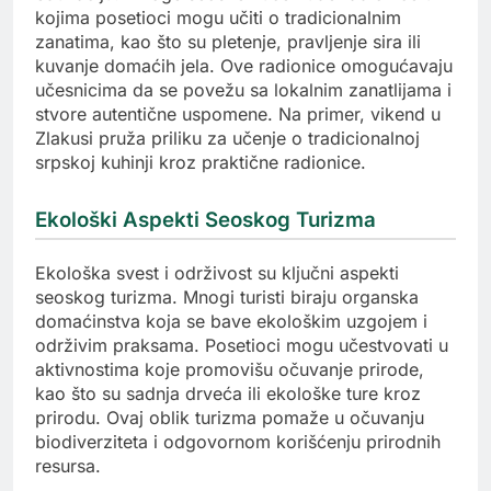
kojima posetioci mogu učiti o tradicionalnim
zanatima, kao što su pletenje, pravljenje sira ili
kuvanje domaćih jela. Ove radionice omogućavaju
učesnicima da se povežu sa lokalnim zanatlijama i
stvore autentične uspomene. Na primer, vikend u
Zlakusi pruža priliku za učenje o tradicionalnoj
srpskoj kuhinji kroz praktične radionice.
Ekološki Aspekti Seoskog Turizma
Ekološka svest i održivost su ključni aspekti
seoskog turizma. Mnogi turisti biraju organska
domaćinstva koja se bave ekološkim uzgojem i
održivim praksama. Posetioci mogu učestvovati u
aktivnostima koje promovišu očuvanje prirode,
kao što su sadnja drveća ili ekološke ture kroz
prirodu. Ovaj oblik turizma pomaže u očuvanju
biodiverziteta i odgovornom korišćenju prirodnih
resursa.