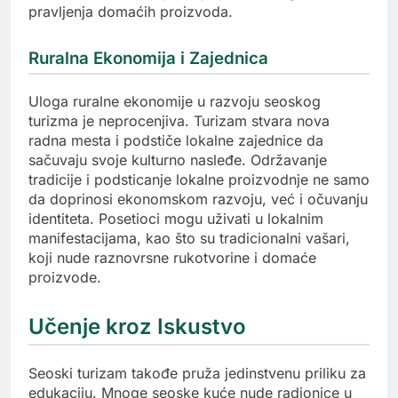
pravljenja domaćih proizvoda.
Ruralna Ekonomija i Zajednica
Uloga ruralne ekonomije u razvoju seoskog
turizma je neprocenjiva. Turizam stvara nova
radna mesta i podstiče lokalne zajednice da
sačuvaju svoje kulturno nasleđe. Održavanje
tradicije i podsticanje lokalne proizvodnje ne samo
da doprinosi ekonomskom razvoju, već i očuvanju
identiteta. Posetioci mogu uživati u lokalnim
manifestacijama, kao što su tradicionalni vašari,
koji nude raznovrsne rukotvorine i domaće
proizvode.
Učenje kroz Iskustvo
Seoski turizam takođe pruža jedinstvenu priliku za
edukaciju. Mnoge seoske kuće nude radionice u