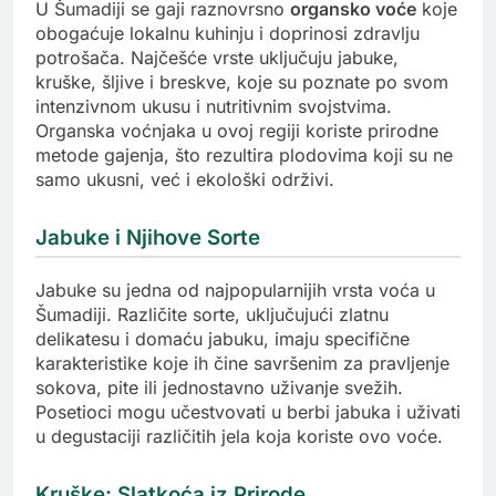
U Šumadiji se gaji raznovrsno
organsko voće
koje
obogaćuje lokalnu kuhinju i doprinosi zdravlju
potrošača. Najčešće vrste uključuju jabuke,
kruške, šljive i breskve, koje su poznate po svom
intenzivnom ukusu i nutritivnim svojstvima.
Organska voćnjaka u ovoj regiji koriste prirodne
metode gajenja, što rezultira plodovima koji su ne
samo ukusni, već i ekološki održivi.
Jabuke i Njihove Sorte
Jabuke su jedna od najpopularnijih vrsta voća u
Šumadiji. Različite sorte, uključujući zlatnu
delikatesu i domaću jabuku, imaju specifične
karakteristike koje ih čine savršenim za pravljenje
sokova, pite ili jednostavno uživanje svežih.
Posetioci mogu učestvovati u berbi jabuka i uživati
u degustaciji različitih jela koja koriste ovo voće.
Kruške: Slatkoća iz Prirode