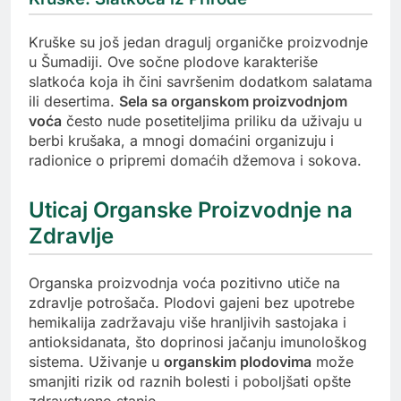
Kruške su još jedan dragulj organičke proizvodnje
u Šumadiji. Ove sočne plodove karakteriše
slatkoća koja ih čini savršenim dodatkom salatama
ili desertima.
Sela sa organskom proizvodnjom
voća
često nude posetiteljima priliku da uživaju u
berbi krušaka, a mnogi domaćini organizuju i
radionice o pripremi domaćih džemova i sokova.
Uticaj Organske Proizvodnje na
Zdravlje
Organska proizvodnja voća pozitivno utiče na
zdravlje potrošača. Plodovi gajeni bez upotrebe
hemikalija zadržavaju više hranljivih sastojaka i
antioksidanata, što doprinosi jačanju imunološkog
sistema. Uživanje u
organskim plodovima
može
smanjiti rizik od raznih bolesti i poboljšati opšte