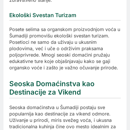
zdravstveno stanje.
Ekološki Svestan Turizam
Posete selima sa organskom proizvodnjom voća u
Šumadiji promovišu ekološki svestan turizam.
Posetioci ne samo da uživaju u ukusnim
plodovima, već i uče o održivim praksama
poljoprivrede. Mnogi seoski domaćini pružaju
edukativne ture koje objašnjavaju kako se gaji
organsko voće i zašto je važno očuvanje prirode.
Seoska Domaćinstva kao
Destinacije za Vikend
Seoska domaćinstva u Šumadiji postaju sve
popularnija kao destinacije za vikend odmore.
Uživanje u prirodi, miris svežeg voća, i ukusna
tradicionalna kuhinja čine ovo mesto idealnim za