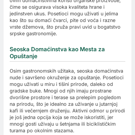
ovim domaćinstvima koristi organske proizvode,
čime se osigurava visoka kvaliteta hrane i
jedinstven ukus. Posetioci mogu uživati u jelima
kao što su domaći čvarci, pite od voća i razne
vrste džemova, što pruža pravi uvid u bogatstvo
srpske gastronomije.
Seoska Domaćinstva kao Mesta za
Opuštanje
Osim gastronomskih užitaka, seoska domaćinstva
nude i savršeno okruženje za opuštanje. Posetioci
mogu uživati u miru i tišini prirode, daleko od
gradske buke. Mnogi od njih imaju prostrane
dvorišne prostore i terase sa prelepim pogledom
na prirodu, što je idealno za uživanje u jutarnjoj
kafi ili večernjem druženju. Aktivni odmor u prirodi
je još jedna opcija koja se može iskoristiti, jer
mnogi gosti uživaju u šetnjama ili biciklističkim
turama po okolnim stazama.