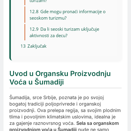
turizam?
12.8
Gde mogu pronaći informacije o
seoskom turizmu?
12.9
Da li seoski turizam uključuje
aktivnosti za decu?
13
Zaključak
Uvod u Organsku Proizvodnju
Voća u Šumadiji
Šumadija, srce Srbije, poznata je po svojoj
bogatoj tradiciji poljoprivrede i organskoj
proizvodnji. Ova prelepa regija, sa svojim plodnim
tlima i povoljnim klimatskim uslovima, idealna je
za gajenje raznovrsnog voća.
Sela sa organskom
proizvodnjom voća u Šumadiji
nude ne samo