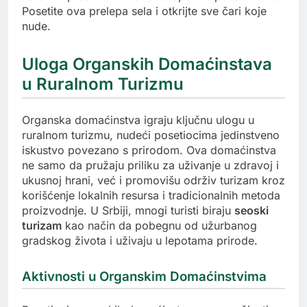
Posetite ova prelepa sela i otkrijte sve čari koje
nude.
Uloga Organskih Domaćinstava
u Ruralnom Turizmu
Organska domaćinstva igraju ključnu ulogu u
ruralnom turizmu, nudeći posetiocima jedinstveno
iskustvo povezano s prirodom. Ova domaćinstva
ne samo da pružaju priliku za uživanje u zdravoj i
ukusnoj hrani, već i promovišu održiv turizam kroz
korišćenje lokalnih resursa i tradicionalnih metoda
proizvodnje. U Srbiji, mnogi turisti biraju
seoski
turizam
kao način da pobegnu od užurbanog
gradskog života i uživaju u lepotama prirode.
Aktivnosti u Organskim Domaćinstvima