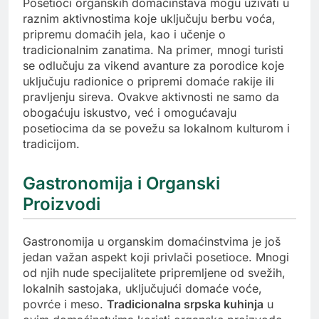
Posetioci organskih domaćinstava mogu uživati u
raznim aktivnostima koje uključuju berbu voća,
pripremu domaćih jela, kao i učenje o
tradicionalnim zanatima. Na primer, mnogi turisti
se odlučuju za vikend avanture za porodice koje
uključuju radionice o pripremi domaće rakije ili
pravljenju sireva. Ovakve aktivnosti ne samo da
obogaćuju iskustvo, već i omogućavaju
posetiocima da se povežu sa lokalnom kulturom i
tradicijom.
Gastronomija i Organski
Proizvodi
Gastronomija u organskim domaćinstvima je još
jedan važan aspekt koji privlači posetioce. Mnogi
od njih nude specijalitete pripremljene od svežih,
lokalnih sastojaka, uključujući domaće voće,
povrće i meso.
Tradicionalna srpska kuhinja
u