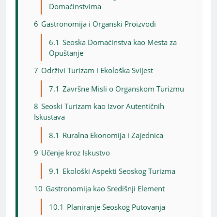
Domaćinstvima
6
Gastronomija i Organski Proizvodi
6.1
Seoska Domaćinstva kao Mesta za
Opuštanje
7
Održivi Turizam i Ekološka Svijest
7.1
Završne Misli o Organskom Turizmu
8
Seoski Turizam kao Izvor Autentičnih
Iskustava
8.1
Ruralna Ekonomija i Zajednica
9
Učenje kroz Iskustvo
9.1
Ekološki Aspekti Seoskog Turizma
10
Gastronomija kao Središnji Element
10.1
Planiranje Seoskog Putovanja