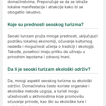
domaćinstvima. Preporučuje se da se istraže
lokalne manifestacije i atrakcije kako bi se
obogatilo iskustvo.
Koje su prednosti seoskog turizma?
Seoski turizam pruža mnoge prednosti, uključujući
podršku lokalnoj ekonomiji, očuvanje kulturnog
nasleđa i mogućnost učenja o tradiciji i ekologiji.
Takođe, posetioci imaju priliku da uživaju u
prirodnim lepotama i zdravoj hrani.
Da li je seoski turizam ekološki održiv?
Da, mnogi aspekti seoskog turizma su ekološki
održivi. Domaćinstva često koriste organske i
ekološke metode uzgoja, a turisti mogu
učestvovati u aktivnostima koje promovišu
očuvanje prirode, kao što su ekološke ture i