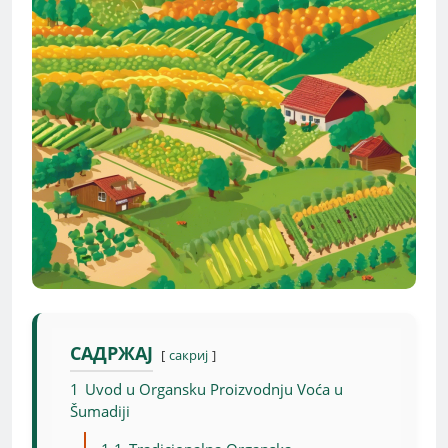
САДРЖАЈ
сакриј
1
Uvod u Organsku Proizvodnju Voća u
Šumadiji