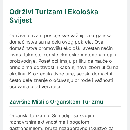
Održivi Turizam i Ekološka
Svijest
Održivi turizam postaje sve važniji, a organska
domaćinstva su na čelu ovog pokreta. Ova
domaćinstva promovišu ekološki svestan način
života tako što koriste ekološke metode uzgoja i
proizvodnje. Posetioci imaju priliku da nauče o
principima održivosti i kako njihovi izbori utiču na
okolinu. Kroz edukativne ture, seoski domaćini
često dele znanje o očuvanju prirode i važnosti
očuvanja biodiverziteta.
Završne Misli o Organskom Turizmu
Organski turizam u Šumadiji, sa svojim
raznovrsnim aktivnostima i bogatom
gastronomijom, pruža nezaboravno iskustvo za