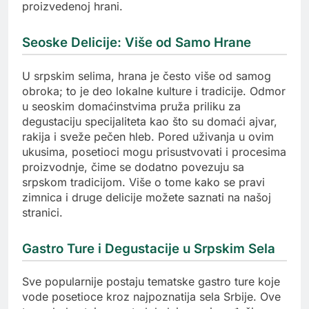
proizvedenoj hrani.
Seoske Delicije: Više od Samo Hrane
U srpskim selima, hrana je često više od samog
obroka; to je deo lokalne kulture i tradicije. Odmor
u seoskim domaćinstvima pruža priliku za
degustaciju specijaliteta kao što su domaći ajvar,
rakija i sveže pečen hleb. Pored uživanja u ovim
ukusima, posetioci mogu prisustvovati i procesima
proizvodnje, čime se dodatno povezuju sa
srpskom tradicijom. Više o tome kako se pravi
zimnica i druge delicije možete saznati na našoj
stranici.
Gastro Ture i Degustacije u Srpskim Sela
Sve popularnije postaju tematske gastro ture koje
vode posetioce kroz najpoznatija sela Srbije. Ove