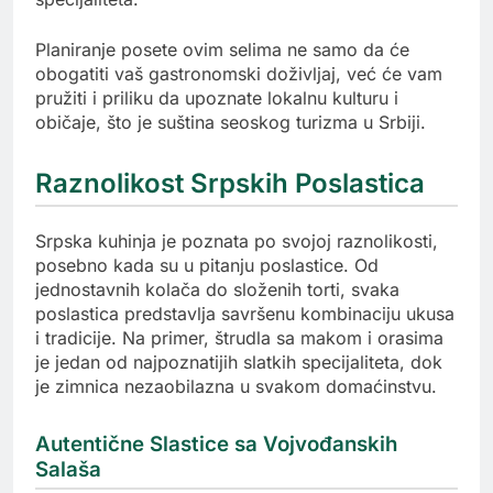
Planiranje posete ovim selima ne samo da će
obogatiti vaš gastronomski doživljaj, već će vam
pružiti i priliku da upoznate lokalnu kulturu i
običaje, što je suština seoskog turizma u Srbiji.
Raznolikost Srpskih Poslastica
Srpska kuhinja je poznata po svojoj raznolikosti,
posebno kada su u pitanju poslastice. Od
jednostavnih kolača do složenih torti, svaka
poslastica predstavlja savršenu kombinaciju ukusa
i tradicije. Na primer, štrudla sa makom i orasima
je jedan od najpoznatijih slatkih specijaliteta, dok
je zimnica nezaobilazna u svakom domaćinstvu.
Autentične Slastice sa Vojvođanskih
Salaša