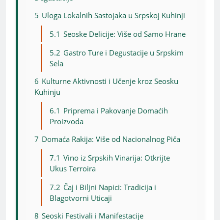
5
Uloga Lokalnih Sastojaka u Srpskoj Kuhinji
5.1
Seoske Delicije: Više od Samo Hrane
5.2
Gastro Ture i Degustacije u Srpskim
Sela
6
Kulturne Aktivnosti i Učenje kroz Seosku
Kuhinju
6.1
Priprema i Pakovanje Domaćih
Proizvoda
7
Domaća Rakija: Više od Nacionalnog Piča
7.1
Vino iz Srpskih Vinarija: Otkrijte
Ukus Terroira
7.2
Čaj i Biljni Napici: Tradicija i
Blagotvorni Uticaji
8
Seoski Festivali i Manifestacije