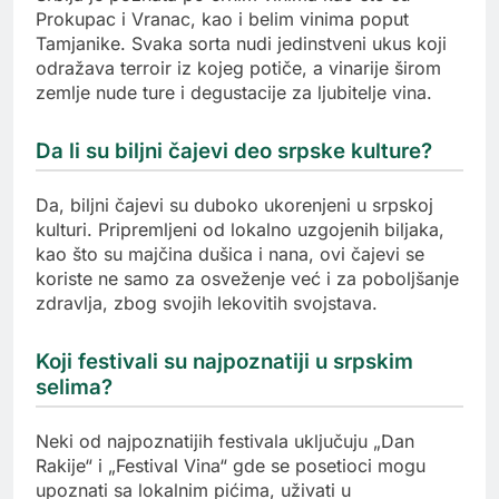
Prokupac i Vranac, kao i belim vinima poput
Tamjanike. Svaka sorta nudi jedinstveni ukus koji
odražava terroir iz kojeg potiče, a vinarije širom
zemlje nude ture i degustacije za ljubitelje vina.
Da li su biljni čajevi deo srpske kulture?
Da, biljni čajevi su duboko ukorenjeni u srpskoj
kulturi. Pripremljeni od lokalno uzgojenih biljaka,
kao što su majčina dušica i nana, ovi čajevi se
koriste ne samo za osveženje već i za poboljšanje
zdravlja, zbog svojih lekovitih svojstava.
Koji festivali su najpoznatiji u srpskim
selima?
Neki od najpoznatijih festivala uključuju „Dan
Rakije“ i „Festival Vina“ gde se posetioci mogu
upoznati sa lokalnim pićima, uživati u