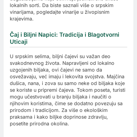
lokalnih sorti. Da biste saznali više o srpskim
vinarijama, pogledajte vinarije u živopisnim
krajevima.
Čaj i Biljni Napici: Tradicija i Blagotvorni
Uticaji
U srpskim selima, biljni čajevi su važan deo
svakodnevnog života. Napravljeni od lokalno
uzgojenih biljaka, ovi čajevi ne samo da
osvežavaju, već imaju i lekovita svojstva. Majčina
dušica, nana, i zova su samo neke od biljaka koje
se koriste u pripremi čajeva. Tokom poseta, turisti
mogu učestvovati u branju biljaka i naučiti o
njihovim koristima, čime se dodatno povezuju sa
prirodom i tradicijom. Za više o ekološkim
praksama i kako biljke doprinose zdravlju,
posetite prirodna okolina.