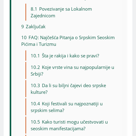
8.1
Povezivanje sa Lokalnom
Zajednicom
9
Zaključak
10
FAQ: Najčešća Pitanja o Srpskim Seoskim
Pićima i Turizmu
10.1
Šta je rakija i kako se pravi?
10.2
Koje vrste vina su najpopularnije u
Srbiji?
10.3
Da li su biljni čajevi deo srpske
kulture?
10.4
Koji festivali su najpoznatiji u
srpskim selima?
10.5
Kako turisti mogu učestvovati u
seoskim manifestacijama?