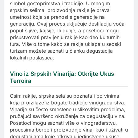
simbol gostoprimstva i tradicije. U mnogim
srpskim selima, proizvodnja rakije je prava
umetnost koja se prenosi s generacije na
generaciju. Ovaj proces uključuje destilaciju voća
poput šljive, kajsije, ili dunje, a posetioci mogu
prisustvovati pravljenju rakije kao deo kulturnih
tura. Više o tome kako se rakija uklapa u seoski
turizam možete saznati u članku degustacija
lokalnih poslastica.
Vino iz Srpskih Vinarija: Otkrijte Ukus
Terroira
Osim rakije, srpska sela su poznata i po vinima
koja proizilaze iz bogate tradicije vinogradarstva.
Vinarije su često smeštene u slikovitim predelima,
pružajući savršeno okruženje za degustaciju vina.
Posetioci mogu saznati više o vinogradarstvu,
procesima berbe i proizvodnje vina, kao i uživati u
degustacijama koje otkrivaju jedinstvene ukuse