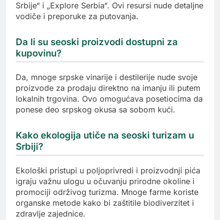
Srbije“ i „Explore Serbia“. Ovi resursi nude detaljne
vodiče i preporuke za putovanja.
Da li su seoski proizvodi dostupni za
kupovinu?
Da, mnoge srpske vinarije i destilerije nude svoje
proizvode za prodaju direktno na imanju ili putem
lokalnih trgovina. Ovo omogućava posetiocima da
ponese deo srpskog okusa sa sobom kući.
Kako ekologija utiče na seoski turizam u
Srbiji?
Ekološki pristupi u poljoprivredi i proizvodnji pića
igraju važnu ulogu u očuvanju prirodne okoline i
promociji održivog turizma. Mnoge farme koriste
organske metode kako bi zaštitile biodiverzitet i
zdravlje zajednice.