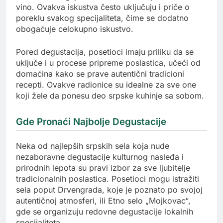
vino. Ovakva iskustva često uključuju i priče o
poreklu svakog specijaliteta, čime se dodatno
obogaćuje celokupno iskustvo.
Pored degustacija, posetioci imaju priliku da se
uključe i u procese pripreme poslastica, učeći od
domaćina kako se prave autentični tradicioni
recepti. Ovakve radionice su idealne za sve one
koji žele da ponesu deo srpske kuhinje sa sobom.
Gde Pronaći Najbolje Degustacije
Neka od najlepših srpskih sela koja nude
nezaboravne degustacije kulturnog nasleđa i
prirodnih lepota su pravi izbor za sve ljubitelje
tradicionalnih poslastica. Posetioci mogu istražiti
sela poput Drvengrada, koje je poznato po svojoj
autentičnoj atmosferi, ili Etno selo „Mojkovac“,
gde se organizuju redovne degustacije lokalnih
specijaliteta.