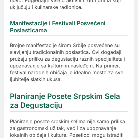
novo. Pogledajte više o aktivnim odmorima koji
uključuju i kulinarske radionice.
Manifestacije i Festivali Posvećeni
Poslasticama
Brojne manifestacije širom Srbije posvećene su
slavljenju tradicionalnih poslastica. Ovi događaji
pružaju priliku za degustaciju raznih specijaliteta i
upoznavanje sa kulturnim nasleđem. Na primer,
festival narodnih običaja je idealno mesto za sve
ljubitelje slatkih ukusa.
Planiranje Posete Srpskim Sela
za Degustaciju
Planiranje posete srpskim selima nije samo prilika
za gastronomski užitak, već i za upoznavanje
lokalnih običaja i kulture. Posetioci mogu istražiti