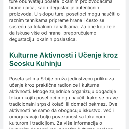
ture obuhvataju posete lokalnim proizvođačima
hrane i pića, kao i degustacije autentičnih
proizvoda. U sklopu ture, posetioci mogu naučiti o
raznim tehnikama pripreme hrane i često se
susreću sa lokalnim zanatlijama. Za one koji žele
da iskuse više od hrane, preporučujemo
degustaciju lokalnih poslastica.
Kulturne Aktivnosti i Učenje kroz
Seosku Kuhinju
Poseta selima Srbije pruža jedinstvenu priliku za
učenje kroz praktične radionice i kulturne
aktivnosti. Mnoge zajednice organizuju događaje
tokom kojih posetioci mogu naučiti kako se prave
tradicionalni srpski kolači ili domaći pekmez. Ove
aktivnosti ne samo da obogaćuju iskustvo, već i
omogućavaju bolju povezanost sa lokalnom
kulturom i tradicijom. Za više informacija o