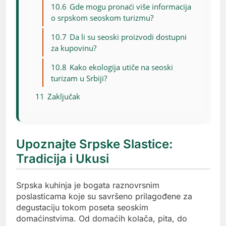
10.6
Gde mogu pronaći više informacija
o srpskom seoskom turizmu?
10.7
Da li su seoski proizvodi dostupni
za kupovinu?
10.8
Kako ekologija utiče na seoski
turizam u Srbiji?
11
Zaključak
Upoznajte Srpske Slastice:
Tradicija i Ukusi
Srpska kuhinja je bogata raznovrsnim
poslasticama koje su savršeno prilagođene za
degustaciju tokom poseta seoskim
domaćinstvima. Od domaćih kolača, pita, do