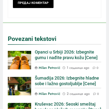
Povezani tekstovi
Opanci u Srbiji 2026: Izbegnite
gumu i nađite pravu kožu [Cene]
Milan Petrović
1 седмица ago
0
Šumadija 2026: Izbegnite hladne
sobe i lažno gostoljublje [Cene]
Milan Petrović
2 седмице ago
0
Kruševac 2026: Seoski smeštaj