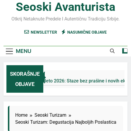
Seoski Avanturista
Otkrij Netaknute Predele I Autentičnu Tradiciju Srbije.
NEWSLETTER
NASUMIČNE OBJAVE
MENU
SKORAŠNJE
Jahorina leto 2026: Staze bez prašine i novih eko-taksi
OBJAVE
7 Дана Ago
Home
Seoski Turizam
Seoski Turizam: Degustacija Najboljih Poslastica