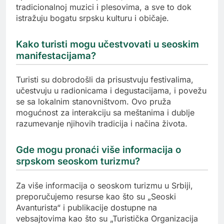
tradicionalnoj muzici i plesovima, a sve to dok
istražuju bogatu srpsku kulturu i običaje.
Kako turisti mogu učestvovati u seoskim
manifestacijama?
Turisti su dobrodošli da prisustvuju festivalima,
učestvuju u radionicama i degustacijama, i povežu
se sa lokalnim stanovništvom. Ovo pruža
mogućnost za interakciju sa meštanima i dublje
razumevanje njihovih tradicija i načina života.
Gde mogu pronaći više informacija o
srpskom seoskom turizmu?
Za više informacija o seoskom turizmu u Srbiji,
preporučujemo resurse kao što su „Seoski
Avanturista“ i publikacije dostupne na
vebsajtovima kao što su „Turistička Organizacija