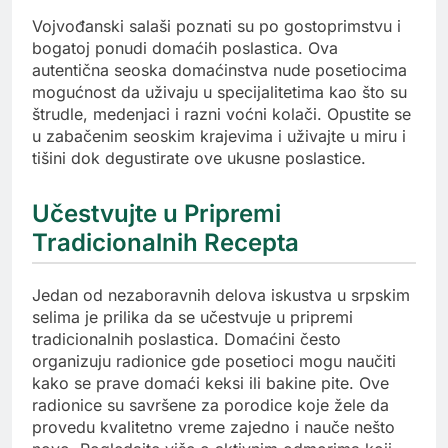
Vojvođanski salaši poznati su po gostoprimstvu i
bogatoj ponudi domaćih poslastica. Ova
autentična seoska domaćinstva nude posetiocima
mogućnost da uživaju u specijalitetima kao što su
štrudle, medenjaci i razni voćni kolači. Opustite se
u zabačenim seoskim krajevima i uživajte u miru i
tišini dok degustirate ove ukusne poslastice.
Učestvujte u Pripremi
Tradicionalnih Recepta
Jedan od nezaboravnih delova iskustva u srpskim
selima je prilika da se učestvuje u pripremi
tradicionalnih poslastica. Domaćini često
organizuju radionice gde posetioci mogu naučiti
kako se prave domaći keksi ili bakine pite. Ove
radionice su savršene za porodice koje žele da
provedu kvalitetno vreme zajedno i nauče nešto