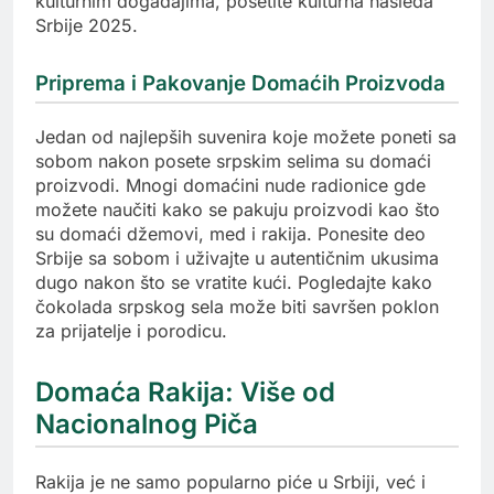
kulturnim događajima, posetite kulturna nasleđa
Srbije 2025.
Priprema i Pakovanje Domaćih Proizvoda
Jedan od najlepših suvenira koje možete poneti sa
sobom nakon posete srpskim selima su domaći
proizvodi. Mnogi domaćini nude radionice gde
možete naučiti kako se pakuju proizvodi kao što
su domaći džemovi, med i rakija. Ponesite deo
Srbije sa sobom i uživajte u autentičnim ukusima
dugo nakon što se vratite kući. Pogledajte kako
čokolada srpskog sela može biti savršen poklon
za prijatelje i porodicu.
Domaća Rakija: Više od
Nacionalnog Piča
Rakija je ne samo popularno piće u Srbiji, već i