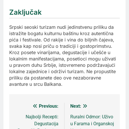
Zaključak
Srpski seoski turizam nudi jedinstvenu priliku da
istražite bogatu kulturnu baštinu kroz autentična
pića i festivale. Od rakije i vina do biljnih čajeva,
svaka kap nosi priču o tradiciji i gostoprimstvu.
Kroz posete vinarijama, degustacije i učešće u
lokalnim manifestacijama, posetioci mogu uživati
u pravom duhu Srbije, istovremeno podržavajući
lokalne zajednice i održivi turizam. Ne propustite
priliku da postanete deo ove nezaboravne
avanture u srcu Balkana.
Previous:
Next:
Кретање
Najbolji Recepti:
Ruralni Odmor: Uživo
Degustacija
u Farama i Organskoj
чланка