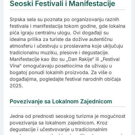
Seoski Festivali i Manifestacije
Srpska sela su poznata po organizovanju raznih
festivala i manifestacija tokom godine, gde lokalna
pića igraju centralnu ulogu. Ovi događaji su
idealna prilika za turiste da dožive autentičnu
atmosferu i učestvuju u proslavama koje uključuju
tradicionalnu muziku, plesove i degustacije.
Manifestacije kao što su „Dan Rakije“ ili „Festival
Vina“ omogućavaju posetiocima da uživaju u
bogatoj ponudi lokalnih proizvoda. Za više o
događajima, pogledajte festival narodnih običaja
2025.
Povezivanje sa Lokalnom Zajednicom
Jedna od prednosti seoskog turizma je mogućnost
povezivanja sa lokalnom zajednicom. Kroz
degustacije i učestvovanje u tradicionalnim