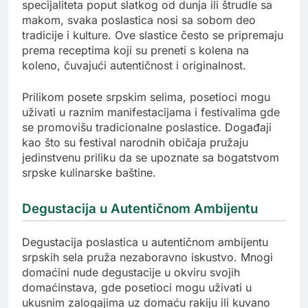
specijaliteta poput slatkog od dunja ili štrudle sa
makom, svaka poslastica nosi sa sobom deo
tradicije i kulture. Ove slastice često se pripremaju
prema receptima koji su preneti s kolena na
koleno, čuvajući autentičnost i originalnost.
Prilikom posete srpskim selima, posetioci mogu
uživati u raznim manifestacijama i festivalima gde
se promovišu tradicionalne poslastice. Događaji
kao što su festival narodnih običaja pružaju
jedinstvenu priliku da se upoznate sa bogatstvom
srpske kulinarske baštine.
Degustacija u Autentičnom Ambijentu
Degustacija poslastica u autentičnom ambijentu
srpskih sela pruža nezaboravno iskustvo. Mnogi
domaćini nude degustacije u okviru svojih
domaćinstava, gde posetioci mogu uživati u
ukusnim zalogajima uz domaću rakiju ili kuvano