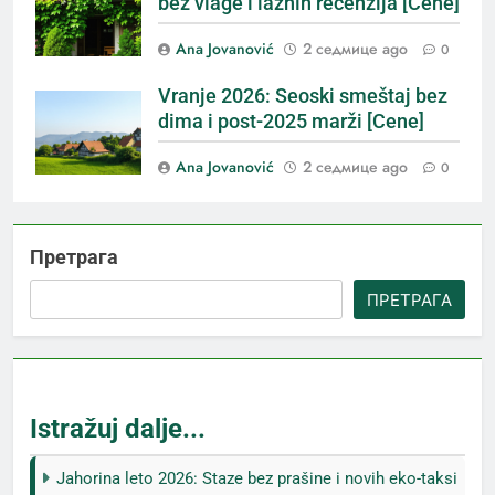
bez vlage i lažnih recenzija [Cene]
Ana Jovanović
2 седмице ago
0
Vranje 2026: Seoski smeštaj bez
dima i post-2025 marži [Cene]
Ana Jovanović
2 седмице ago
0
Претрага
ПРЕТРАГА
Istražuj dalje...
Jahorina leto 2026: Staze bez prašine i novih eko-taksi