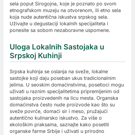
sela poput Sirogojna, koje je poznato po svom
etnografskom muzeju na otvorenom, ili etno sela
koja nude autentična iskustva srpskog sela.
Uživajte u degustaciji lokalnih specijaliteta i
ponesite sa sobom nezaboravne uspomene.
Uloga Lokalnih Sastojaka u
Srpskoj Kuhinji
Srpska kuhinja se oslanja na sveže, lokalne
sastojke koji daju poseban ukus tradicionalnim
jelima. U seoskim domaćinstvima, posetioci mogu
uživati u raznim specijalitetima pripremljenim od
sastojaka proizvedenih na licu mesta. Organska
domaćinstva često nude proizvode kao što su
sveže povrće, domaći sir i meso, pružajući
autentično kulinarsko iskustvo. Za više o
ekološkim praksama, saznajte kako posetiti
organske farme Srbije i uživati u prirodno