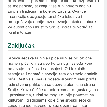
proslavama, posetioci imaju priliku da razgovaraju
sa meštanima, saznaju više o njihovom načinu
života i tradicijama koje održavaju. Ovakve
interakcije obogaćuju turističko iskustvo i
omogućavaju dublje razumevanje lokalne kulture.
Za autentično iskustvo Srbije, istražite vodič za
ruralni turizam.
Zaključak
Srpska seoska kuhinja i pića su više od obične
hrane i pića; oni su deo kulturnog nasleđa koje
povezuje prošlost i sadašnjost. Od lokalnih
sastojaka i domaćih specijaliteta do tradicionalnih
pića i festivala, svaka poseta srpskom selu pruža
jedinstvenu priliku da se doživi autentična strana
Srbije. Kroz učešće u radionicama, degustacijama
i proslavama, turisti se mogu dublje povezati sa
kulturom i tradicijama koje čine srpsku seosku
zajednicu jedinstvenom. Bez obzira da li ste