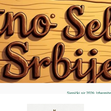
Mrčajevci 2026: Svadbar
Jahorina leto 2026: Staze
Sjenički sir 2026: Izbegnit
Planina Jagodnja 2026: Put 