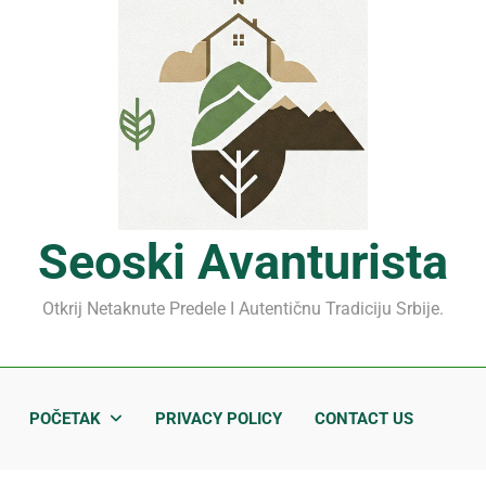
Mrčajevci 2026: Svadbar
Jahorina leto 2026: Staze
Sjenički sir 2026: Izbegnit
Planina Jagodnja 2026: Put 
Mrčajevci 2026: Svadbar
Seoski Avanturista
Otkrij Netaknute Predele I Autentičnu Tradiciju Srbije.
POČETAK
PRIVACY POLICY
CONTACT US