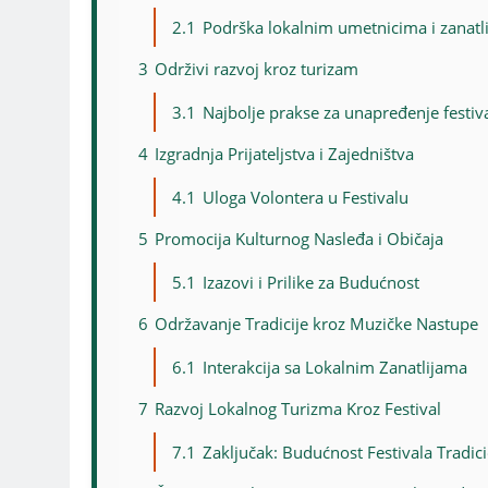
2.1
Podrška lokalnim umetnicima i zanatl
3
Održivi razvoj kroz turizam
3.1
Najbolje prakse za unapređenje festiv
4
Izgradnja Prijateljstva i Zajedništva
4.1
Uloga Volontera u Festivalu
5
Promocija Kulturnog Nasleđa i Običaja
5.1
Izazovi i Prilike za Budućnost
6
Održavanje Tradicije kroz Muzičke Nastupe
6.1
Interakcija sa Lokalnim Zanatlijama
7
Razvoj Lokalnog Turizma Kroz Festival
7.1
Zaključak: Budućnost Festivala Tradi