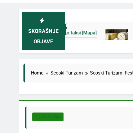
SKORAŠNJE
šine i novih eko-taksi [Mapa]
Sjenički sir 202
OBJAVE
4 Дана Ago
Home
Seoski Turizam
Seoski Turizam: Fes
SEOSKI TURIZAM