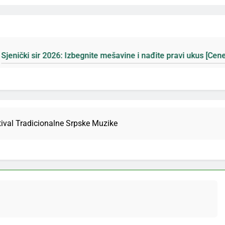
6: Izbegnite mešavine i nađite pravi ukus [Cene]
tival Tradicionalne Srpske Muzike