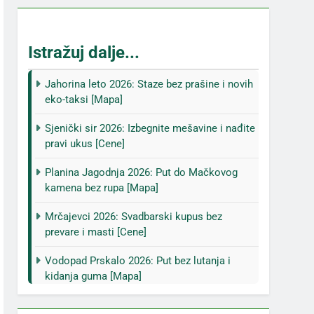
Istražuj dalje...
Jahorina leto 2026: Staze bez prašine i novih
eko-taksi [Mapa]
Sjenički sir 2026: Izbegnite mešavine i nađite
pravi ukus [Cene]
Planina Jagodnja 2026: Put do Mačkovog
kamena bez rupa [Mapa]
Mrčajevci 2026: Svadbarski kupus bez
prevare i masti [Cene]
Vodopad Prskalo 2026: Put bez lutanja i
kidanja guma [Mapa]