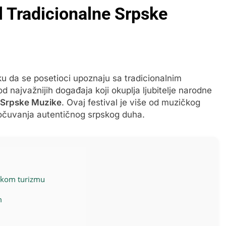
l Tradicionalne Srpske
iku da se posetioci upoznaju sa tradicionalnim
d najvažnijih događaja koji okuplja ljubitelje narodne
e Srpske Muzike
. Ovaj festival je više od muzičkog
i očuvanja autentičnog srpskog duha.
oskom turizmu
m