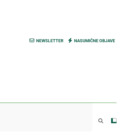
ski kupus bez prevare i masti [Cene]
 bez prašine i novih eko-taksi [Mapa]
e mešavine i nađite pravi ukus [Cene]
NEWSLETTER
NASUMIČNE OBJAVE
do Mačkovog kamena bez rupa [Mapa]
ski kupus bez prevare i masti [Cene]