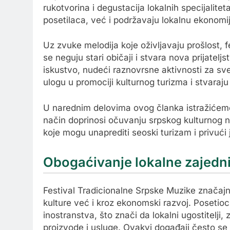
rukotvorina i degustacija lokalnih specijalit
posetilaca, već i podržavaju lokalnu ekonomiju
Uz zvuke melodija koje oživljavaju prošlost, 
se neguju stari običaji i stvara nova prijate
iskustvo, nudeći raznovrsne aktivnosti za sv
ulogu u promociji kulturnog turizma i stvar
U narednim delovima ovog članka istražićemo k
način doprinosi očuvanju srpskog kulturnog 
koje mogu unaprediti seoski turizam i privući 
Obogaćivanje lokalne zajedni
Festival Tradicionalne Srpske Muzike značaj
kulture već i kroz ekonomski razvoj. Posetioci 
inostranstva, što znači da lokalni ugostitelji,
proizvode i usluge. Ovakvi događaji često s