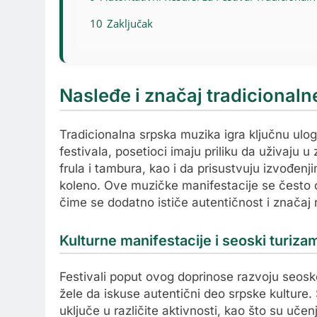
10
Zaključak
Nasleđe i značaj tradicional
Tradicionalna srpska muzika igra ključnu ulog
festivala, posetioci imaju priliku da uživaju 
frula i tambura, kao i da prisustvuju izvođe
koleno. Ove muzičke manifestacije se često od
čime se dodatno ističe autentičnost i značaj 
Kulturne manifestacije i seoski turiza
Festivali poput ovog doprinose razvoju seoskog
žele da iskuse autentični deo srpske kulture. 
uključe u različite aktivnosti, kao što su uče