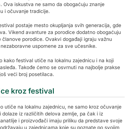
eta. Ova iskustva ne samo da obogaćuju znanje
 i očuvanje tradicije.
festival postaje mesto okupljanja svih generacija, gde
ljstva. Vikend avanture za porodice dodatno obogaćuju
e članove porodice. Ovakvi događaji igraju važnu
aju nezaboravne uspomene za sve učesnike.
ako festival utiče na lokalnu zajednicu i na koji
nasleđa. Takođe ćemo se osvrnuti na najbolje prakse
još veći broj posetilaca.
ce kroz festival
no utiče na lokalnu zajednicu, ne samo kroz očuvanje
dolaze iz različitih delova zemlje, pa čak i iz
 zanatlije i proizvođači imaju priliku da predstave svoje
e održavaju u zajednicama koje su poznate po svojim