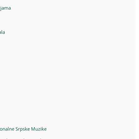
ijama
ala
cionalne Srpske Muzike