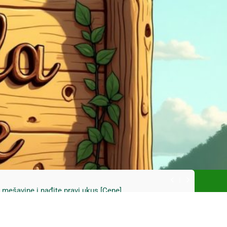
ski kupus bez prevare i masti [Cene]
 bez prašine i novih eko-taksi [Mapa]
e mešavine i nađite pravi ukus [Cene]
do Mačkovog kamena bez rupa [Mapa]