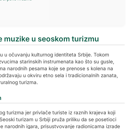
ne muzike u seoskom turizmu
u u očuvanju kulturnog identiteta Srbije. Tokom
u zvucima starinskih instrumenata kao što su gusle,
njima narodnih pesama koje se prenose s kolena na
ržavaju u okviru etno sela i tradicionalnih zanata,
ruralnog turizma.
m
 turizma jer privlače turiste iz raznih krajeva koji
Seoski turizam u Srbiji pruža priliku da se posetioci
nje narodnih igara, prisustvovanje radionicama izrade