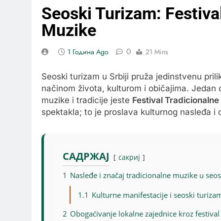
Seoski Turizam: Festiva
Muzike
0
1 Година Ago
21 Mins
Seoski turizam u Srbiji pruža jedinstvenu pril
načinom života, kulturom i običajima. Jedan o
muzike i tradicije jeste
Festival Tradicionaln
spektakla; to je proslava kulturnog nasleđa 
САДРЖАЈ
сакриј
1
Nasleđe i značaj tradicionalne muzike u se
1.1
Kulturne manifestacije i seoski turiza
2
Obogaćivanje lokalne zajednice kroz festival