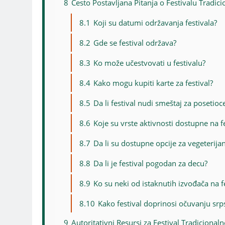
8
Često Postavljana Pitanja o Festivalu Tradic
8.1
Koji su datumi održavanja festivala?
8.2
Gde se festival održava?
8.3
Ko može učestvovati u festivalu?
8.4
Kako mogu kupiti karte za festival?
8.5
Da li festival nudi smeštaj za posetioc
8.6
Koje su vrste aktivnosti dostupne na f
8.7
Da li su dostupne opcije za vegeterijanc
8.8
Da li je festival pogodan za decu?
8.9
Ko su neki od istaknutih izvođača na f
8.10
Kako festival doprinosi očuvanju srp
9
Autoritativni Resursi za Festival Tradiciona