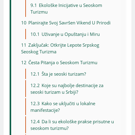
9.1
Ekološke Inicijative u Seoskom
Turizmu
10
Planirajte Svoj Savršen Vikend U Prirodi
10.1
Uživanje u Opuštanju i Miru
11
Zaključak: Otkrijte Lepote Srpskog
Seoskog Turizma
12
Česta Pitanja o Seoskom Turizmu
12.1
Šta je seoski turizam?
12.2
Koje su najbolje destinacije za
seoski turizam u Srbiji?
12.3
Kako se uključiti u lokalne
manifestacije?
12.4
Da li su ekološke prakse prisutne u
seoskom turizmu?