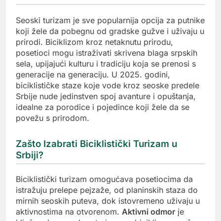
Seoski turizam je sve popularnija opcija za putnike
koji žele da pobegnu od gradske gužve i uživaju u
prirodi. Biciklizom kroz netaknutu prirodu,
posetioci mogu istraživati skrivena blaga srpskih
sela, upijajući kulturu i tradiciju koja se prenosi s
generacije na generaciju. U 2025. godini,
biciklističke staze koje vode kroz seoske predele
Srbije nude jedinstven spoj avanture i opuštanja,
idealne za porodice i pojedince koji žele da se
povežu s prirodom.
Zašto Izabrati Biciklistički Turizam u
Srbiji?
Biciklistički turizam omogućava posetiocima da
istražuju prelepe pejzaže, od planinskih staza do
mirnih seoskih puteva, dok istovremeno uživaju u
aktivnostima na otvorenom.
Aktivni odmor
je