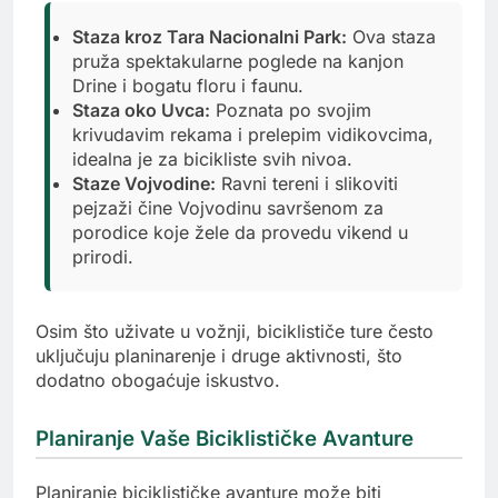
Staza kroz Tara Nacionalni Park:
Ova staza
pruža spektakularne poglede na kanjon
Drine i bogatu floru i faunu.
Staza oko Uvca:
Poznata po svojim
krivudavim rekama i prelepim vidikovcima,
idealna je za bicikliste svih nivoa.
Staze Vojvodine:
Ravni tereni i slikoviti
pejzaži čine Vojvodinu savršenom za
porodice koje žele da provedu vikend u
prirodi.
Osim što uživate u vožnji, biciklističe ture često
uključuju planinarenje i druge aktivnosti, što
dodatno obogaćuje iskustvo.
Planiranje Vaše Biciklističke Avanture
Planiranje biciklističke avanture može biti