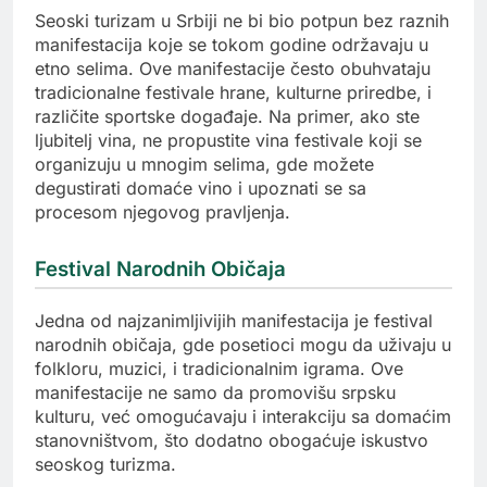
Seoski turizam u Srbiji ne bi bio potpun bez raznih
manifestacija koje se tokom godine održavaju u
etno selima. Ove manifestacije često obuhvataju
tradicionalne festivale hrane, kulturne priredbe, i
različite sportske događaje. Na primer, ako ste
ljubitelj vina, ne propustite vina festivale koji se
organizuju u mnogim selima, gde možete
degustirati domaće vino i upoznati se sa
procesom njegovog pravljenja.
Festival Narodnih Običaja
Jedna od najzanimljivijih manifestacija je festival
narodnih običaja, gde posetioci mogu da uživaju u
folkloru, muzici, i tradicionalnim igrama. Ove
manifestacije ne samo da promovišu srpsku
kulturu, već omogućavaju i interakciju sa domaćim
stanovništvom, što dodatno obogaćuje iskustvo
seoskog turizma.