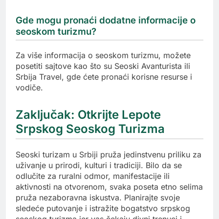
Gde mogu pronaći dodatne informacije o
seoskom turizmu?
Za više informacija o seoskom turizmu, možete
posetiti sajtove kao što su Seoski Avanturista ili
Srbija Travel, gde ćete pronaći korisne resurse i
vodiče.
Zaključak: Otkrijte Lepote
Srpskog Seoskog Turizma
Seoski turizam u Srbiji pruža jedinstvenu priliku za
uživanje u prirodi, kulturi i tradiciji. Bilo da se
odlučite za ruralni odmor, manifestacije ili
aktivnosti na otvorenom, svaka poseta etno selima
pruža nezaboravna iskustva. Planirajte svoje
sledeće putovanje i istražite bogatstvo srpskog
seoskog turizma jer vas čekaju divni trenuci i