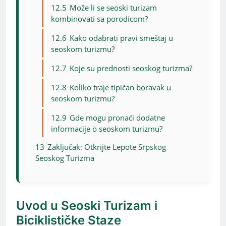
12.5
Može li se seoski turizam
kombinovati sa porodicom?
12.6
Kako odabrati pravi smeštaj u
seoskom turizmu?
12.7
Koje su prednosti seoskog turizma?
12.8
Koliko traje tipičan boravak u
seoskom turizmu?
12.9
Gde mogu pronaći dodatne
informacije o seoskom turizmu?
13
Zaključak: Otkrijte Lepote Srpskog
Seoskog Turizma
Uvod u Seoski Turizam i
Biciklističke Staze