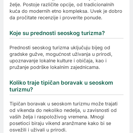
želje. Postoje različite opcije, od tradicionalnih
kuća do modernih etno kompleksa. Uvek je dobro
da pročitate recenzije i proverite ponude.
Koje su prednosti seoskog turizma?
Prednosti seoskog turizma uključuju bijeg od
gradske gužve, mogućnost uživanja u prirodi,
upoznavanje lokalne kulture i običaja, kao i
pružanje podrške lokalnim zajednicama.
Koliko traje tipičan boravak u seoskom
turizmu?
Tipičan boravak u seoskom turizmu može trajati
od vikenda do nekoliko nedelja, u zavisnosti od
vaših želja i raspoloživog vremena. Mnogi
posetioci biraju vikend aranžmane kako bi se
osvežili i uživali u prirodi.