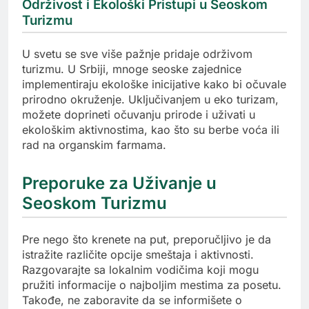
Održivost i Ekološki Pristupi u Seoskom
Turizmu
U svetu se sve više pažnje pridaje održivom
turizmu. U Srbiji, mnoge seoske zajednice
implementiraju ekološke inicijative kako bi očuvale
prirodno okruženje. Uključivanjem u eko turizam,
možete doprineti očuvanju prirode i uživati u
ekološkim aktivnostima, kao što su berbe voća ili
rad na organskim farmama.
Preporuke za Uživanje u
Seoskom Turizmu
Pre nego što krenete na put, preporučljivo je da
istražite različite opcije smeštaja i aktivnosti.
Razgovarajte sa lokalnim vodičima koji mogu
pružiti informacije o najboljim mestima za posetu.
Takođe, ne zaboravite da se informišete o