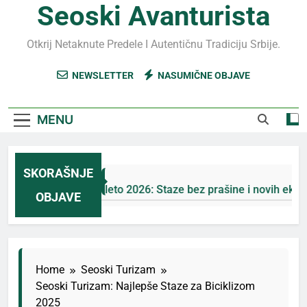
Seoski Avanturista
Otkrij Netaknute Predele I Autentičnu Tradiciju Srbije.
NEWSLETTER
NASUMIČNE OBJAVE
MENU
SKORAŠNJE
Jahorina leto 2026: Staze bez prašine i novih eko-taksi
OBJAVE
5 Дана Ago
Home
Seoski Turizam
Seoski Turizam: Najlepše Staze za Biciklizom
2025