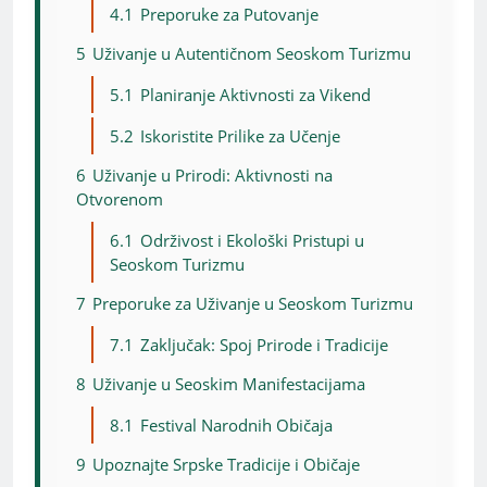
4.1
Preporuke za Putovanje
5
Uživanje u Autentičnom Seoskom Turizmu
5.1
Planiranje Aktivnosti za Vikend
5.2
Iskoristite Prilike za Učenje
6
Uživanje u Prirodi: Aktivnosti na
Otvorenom
6.1
Održivost i Ekološki Pristupi u
Seoskom Turizmu
7
Preporuke za Uživanje u Seoskom Turizmu
7.1
Zaključak: Spoj Prirode i Tradicije
8
Uživanje u Seoskim Manifestacijama
8.1
Festival Narodnih Običaja
9
Upoznajte Srpske Tradicije i Običaje