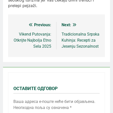
prelepi pejzaži.
Previous:
Next:
Кретање
Vikend Putovanja:
Tradicionalna Srpska
Otkrijte Najbolja Etno
Kuhinja: Recepti za
чланка
Sela 2025
Jesenju Sezonalnost
ОСТАВИТЕ ОДГОВОР
Ваша адреса е-поште неће бити објављена.
Неопходна поља су означена
*