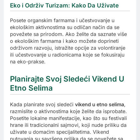
Eko i Održiv Turizam: Kako Da Uživate
Posete organskim farmama i učestvovanje u
ekološkim aktivnostima su odličan način da se
povežete sa prirodom. Ako želite da saznate više
o ekološkim farmama i kako možete doprineti
održivom razvoju, istražite opcije za volontiranje
ili učestvovanje u radionicama koje se fokusiraju
na eko-prakse.
Planirajte Svoj Sledeći Vikend U
Etno Selima
Kada planirate svoj sledeći
vikend u etno selima
,
razmislite o aktivnostima koje želite da isprobate.
Posetite lokalne manifestacije, kao što su festivali
hrane ili tradicionalni sajmovi, koji nude priliku da
uživate u domaćim specijalitetima. Vikend
putovanja su savršena prilika da se povežete sa