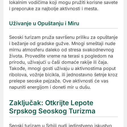
lokalnim vodičima koji mogu pružiti korisne savete
i preporuke za najbolje aktivnosti i mesta.
Uživanje u Opuštanju i Miru
Seoski turizam pruža savršenu priliku za opuštanje
i bežanje od gradske gužve. Mnogi smeštaji nude
mirnu atmosferu daleko od stresa svakodnevnog
života. Provedite vreme na terasi s pogledom na
prirodu, uživajući u čaši domaće rakije ili čaja.
Takođe, mnogi gosti uživaju u aktivnostima poput
ribolova, vožnje bicikla, ili jednostavno šetnje kroz
prelepe seoske pejzaže. Ove aktivnosti će vas
napuniti energijom i doneti mir u dušu.
Zaključak: Otkrijte Lepote
Srpskog Seoskog Turizma
Seoski turizam u Srbiji nudi jedinstveno iskustvo