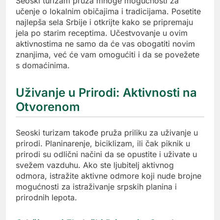
Seoski turizam pruža mnoge mogućnosti za
učenje o lokalnim običajima i tradicijama. Posetite
najlepša sela Srbije i otkrijte kako se pripremaju
jela po starim receptima. Učestvovanje u ovim
aktivnostima ne samo da će vas obogatiti novim
znanjima, već će vam omogućiti i da se povežete
s domaćinima.
Uživanje u Prirodi: Aktivnosti na
Otvorenom
Seoski turizam takođe pruža priliku za uživanje u
prirodi. Planinarenje, biciklizam, ili čak piknik u
prirodi su odlični načini da se opustite i uživate u
svežem vazduhu. Ako ste ljubitelj aktivnog
odmora, istražite aktivne odmore koji nude brojne
mogućnosti za istraživanje srpskih planina i
prirodnih lepota.