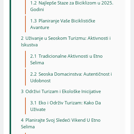
1.2
Najlepše Staze za Biciklizom u 2025.
Godini
1.3
Planiranje Vaše Biciklističke
Avanture
2
Uživanje u Seoskom Turizmu: Aktivnosti i
Iskustva
2.1
Tradicionalne Aktivnosti u Etno
Selima
2.2
Seoska Domacinstva: Autentičnost i
Udobnost
3
Održivi Turizam i Ekološke Inicijative
3.1
Eko i Održiv Turizam: Kako Da
Uživate
4
Planirajte Svoj Sledeći Vikend U Etno
Selima