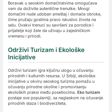
Boravak u seoskim domaćinstvima omogućava
vam da doživite autentične trenutke. Mnogi
domaćini nude udoban smeštaj i domaće obroke,
čime pružaju gostima pravo iskustvo života na
selu. Ovakvi trenuci su savršeni za porodice i
prijatelje koji žele da uživaju u zajedničkom
vremenu i prirodi.
Održivi Turizam i Ekološke
Inicijative
Održivi turizam igra ključnu ulogu u očuvanju
prirodnih i kulturnih resursa. U Srbiji, ekološke
inicijative u okviru seoskog turizma pomažu u
očuvanju prirodne okoline i promovisanju
ekoloških praksi među posetiocima.
Eko turizam
postaje sve popularniji, sa naglaskom na očuvanje
prirodnih staza i biodiverziteta.