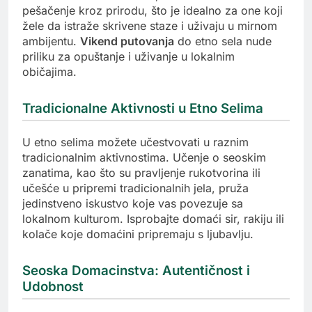
pešačenje kroz prirodu, što je idealno za one koji
žele da istraže skrivene staze i uživaju u mirnom
ambijentu.
Vikend putovanja
do etno sela nude
priliku za opuštanje i uživanje u lokalnim
običajima.
Tradicionalne Aktivnosti u Etno Selima
U etno selima možete učestvovati u raznim
tradicionalnim aktivnostima. Učenje o seoskim
zanatima, kao što su pravljenje rukotvorina ili
učešće u pripremi tradicionalnih jela, pruža
jedinstveno iskustvo koje vas povezuje sa
lokalnom kulturom. Isprobajte domaći sir, rakiju ili
kolače koje domaćini pripremaju s ljubavlju.
Seoska Domacinstva: Autentičnost i
Udobnost