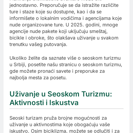
jednostavno. Preporučuje se da istražite različite
ture i staze koje su dostupne, kao i da se
informišete o lokalnim vodičima i agencijama koje
nude organizovane ture. U 2025. godini, mnoge
agencije nude pakete koji uključuju smeštaj,
bicikle i obroke, što olakšava uživanje u svakom
trenutku vašeg putovanja.
Ukoliko želite da saznate više o seoskom turizmu
u Srbiji, posetite našu stranicu o seoskom turizmu,
gde možete pronaći savete i preporuke za
najbolja mesta za posetu.
Uživanje u Seoskom Turizmu:
Aktivnosti i Iskustva
Seoski turizam pruža brojne mogućnosti za
uživanje u aktivnostima koje obogaćuju vaše
iskustvo. Osim biciklizma, možete se odlučiti i za