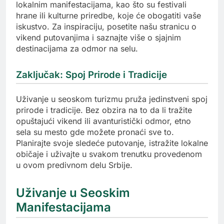
lokalnim manifestacijama, kao što su festivali
hrane ili kulturne priredbe, koje će obogatiti vaše
iskustvo. Za inspiraciju, posetite našu stranicu o
vikend putovanjima i saznajte više o sjajnim
destinacijama za odmor na selu.
Zaključak: Spoj Prirode i Tradicije
Uživanje u seoskom turizmu pruža jedinstveni spoj
prirode i tradicije. Bez obzira na to da li tražite
opuštajući vikend ili avanturistički odmor, etno
sela su mesto gde možete pronaći sve to.
Planirajte svoje sledeće putovanje, istražite lokalne
običaje i uživajte u svakom trenutku provedenom
u ovom predivnom delu Srbije.
Uživanje u Seoskim
Manifestacijama