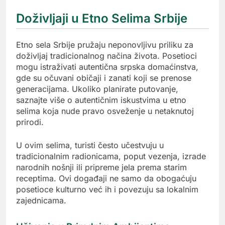
Doživljaji u Etno Selima Srbije
Etno sela Srbije pružaju neponovljivu priliku za
doživljaj tradicionalnog načina života. Posetioci
mogu istraživati autentična srpska domaćinstva,
gde su očuvani običaji i zanati koji se prenose
generacijama. Ukoliko planirate putovanje,
saznajte više o autentičnim iskustvima u etno
selima koja nude pravo osveženje u netaknutoj
prirodi.
U ovim selima, turisti često učestvuju u
tradicionalnim radionicama, poput vezenja, izrade
narodnih nošnji ili pripreme jela prema starim
receptima. Ovi događaji ne samo da obogaćuju
posetioce kulturno već ih i povezuju sa lokalnim
zajednicama.