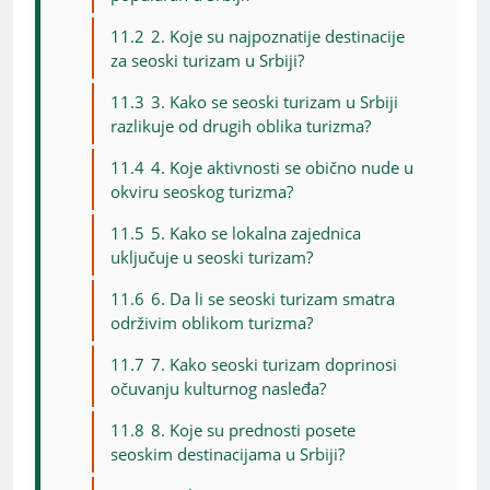
11.2
2. Koje su najpoznatije destinacije
za seoski turizam u Srbiji?
11.3
3. Kako se seoski turizam u Srbiji
razlikuje od drugih oblika turizma?
11.4
4. Koje aktivnosti se obično nude u
okviru seoskog turizma?
11.5
5. Kako se lokalna zajednica
uključuje u seoski turizam?
11.6
6. Da li se seoski turizam smatra
održivim oblikom turizma?
11.7
7. Kako seoski turizam doprinosi
očuvanju kulturnog nasleđa?
11.8
8. Koje su prednosti posete
seoskim destinacijama u Srbiji?