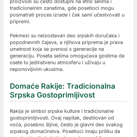
proizvodi su često dostupni na etno selima i
tradicionalnim zanatima, gde posetioci mogu
posmatrati proces izrade i čak sami učestvovati u
pripremi.
Pekmezi su neizostavan deo srpskih doručaka i
popodnevnih čajeva, a njihova priprema je prava
umetnost koja se prenosi s generacije na
generaciju. Poseta selima omogućava gostima da
osete tu jedinstvenu atmosferu i uživaju u
neponovljivim ukusima.
Domaće Rakije: Tradicionalna
Srpska Gostoprimljivost
Rakija je simbol srpske kulture i tradicionalne
gostoprimljivosti. Ovaj napitak, destilovan od
voća, posebno šljive, često je glavni deo svakog
srpskog domaćinstva. Posetioci imaju priliku da