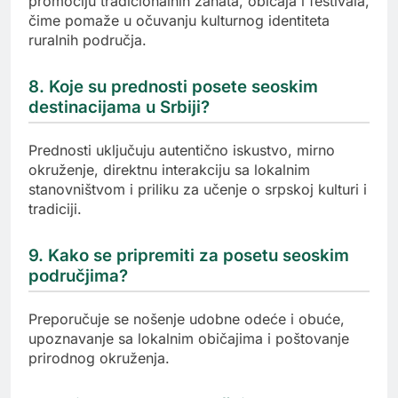
promociju tradicionalnih zanata, običaja i festivala,
čime pomaže u očuvanju kulturnog identiteta
ruralnih područja.
8. Koje su prednosti posete seoskim
destinacijama u Srbiji?
Prednosti uključuju autentično iskustvo, mirno
okruženje, direktnu interakciju sa lokalnim
stanovništvom i priliku za učenje o srpskoj kulturi i
tradiciji.
9. Kako se pripremiti za posetu seoskim
područjima?
Preporučuje se nošenje udobne odeće i obuće,
upoznavanje sa lokalnim običajima i poštovanje
prirodnog okruženja.