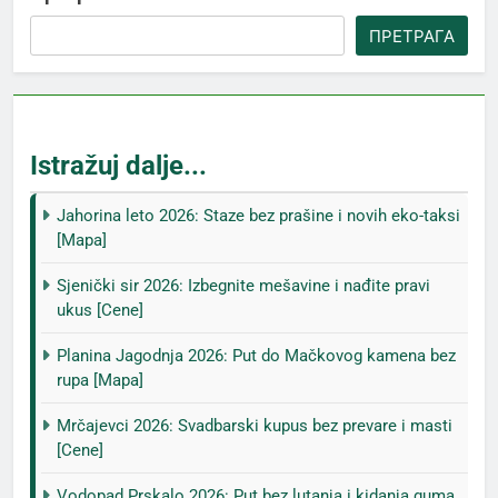
ПРЕТРАГА
Istražuj dalje...
Jahorina leto 2026: Staze bez prašine i novih eko-taksi
[Mapa]
Sjenički sir 2026: Izbegnite mešavine i nađite pravi
ukus [Cene]
Planina Jagodnja 2026: Put do Mačkovog kamena bez
rupa [Mapa]
Mrčajevci 2026: Svadbarski kupus bez prevare i masti
[Cene]
Vodopad Prskalo 2026: Put bez lutanja i kidanja guma