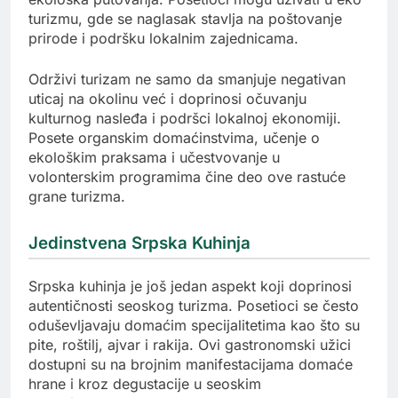
turizmu, gde se naglasak stavlja na poštovanje
prirode i podršku lokalnim zajednicama.
Održivi turizam ne samo da smanjuje negativan
uticaj na okolinu već i doprinosi očuvanju
kulturnog nasleđa i podršci lokalnoj ekonomiji.
Posete organskim domaćinstvima, učenje o
ekološkim praksama i učestvovanje u
volonterskim programima čine deo ove rastuće
grane turizma.
Jedinstvena Srpska Kuhinja
Srpska kuhinja je još jedan aspekt koji doprinosi
autentičnosti seoskog turizma. Posetioci se često
oduševljavaju domaćim specijalitetima kao što su
pite, roštilj, ajvar i rakija. Ovi gastronomski užici
dostupni su na brojnim manifestacijama domaće
hrane i kroz degustacije u seoskim