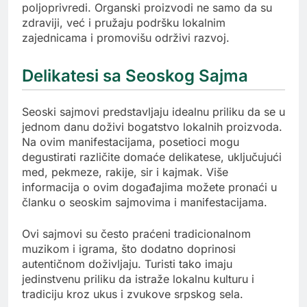
poljoprivredi. Organski proizvodi ne samo da su
zdraviji, već i pružaju podršku lokalnim
zajednicama i promovišu održivi razvoj.
Delikatesi sa Seoskog Sajma
Seoski sajmovi predstavljaju idealnu priliku da se u
jednom danu doživi bogatstvo lokalnih proizvoda.
Na ovim manifestacijama, posetioci mogu
degustirati različite domaće delikatese, uključujući
med, pekmeze, rakije, sir i kajmak. Više
informacija o ovim događajima možete pronaći u
članku o seoskim sajmovima i manifestacijama.
Ovi sajmovi su često praćeni tradicionalnom
muzikom i igrama, što dodatno doprinosi
autentičnom doživljaju. Turisti tako imaju
jedinstvenu priliku da istraže lokalnu kulturu i
tradiciju kroz ukus i zvukove srpskog sela.