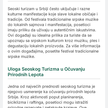
Seoski turizam u Srbiji često uključuje i razne
kulturne manifestacije koje slave lokalne običaje i
tradicije. Od festivala tradicionalne srpske muzike
do lokalnih sajmova i manifestacija, posetioci
imaju priliku da uživaju u autentičnim iskustvima.
Ovi događaji su idealna prilika za turiste da se
upoznaju sa srpskom kulturom kroz muziku, ples i
degustaciju lokalnih proizvoda. Za više informacija
o ovim događajima, posetite festival tradicionalne
srpske muzike.
Uloga Seoskog Turizma u Očuvanju
Prirodnih Lepota
Jedna od najvećih prednosti seoskog turizma je
njegovo usmerenje ka očuvanju prirodnih lepota
Srbije. Kroz aktivnosti poput planinarenja,
biciklizma i raftinga, posetioci mogu istražiti
prirodne rezervate i netaknute krajeve. Ove