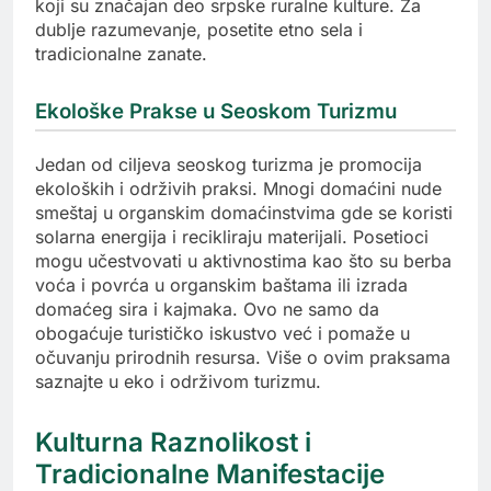
koji su značajan deo srpske ruralne kulture. Za
dublje razumevanje, posetite etno sela i
tradicionalne zanate.
Ekološke Prakse u Seoskom Turizmu
Jedan od ciljeva seoskog turizma je promocija
ekoloških i održivih praksi. Mnogi domaćini nude
smeštaj u organskim domaćinstvima gde se koristi
solarna energija i recikliraju materijali. Posetioci
mogu učestvovati u aktivnostima kao što su berba
voća i povrća u organskim baštama ili izrada
domaćeg sira i kajmaka. Ovo ne samo da
obogaćuje turističko iskustvo već i pomaže u
očuvanju prirodnih resursa. Više o ovim praksama
saznajte u eko i održivom turizmu.
Kulturna Raznolikost i
Tradicionalne Manifestacije