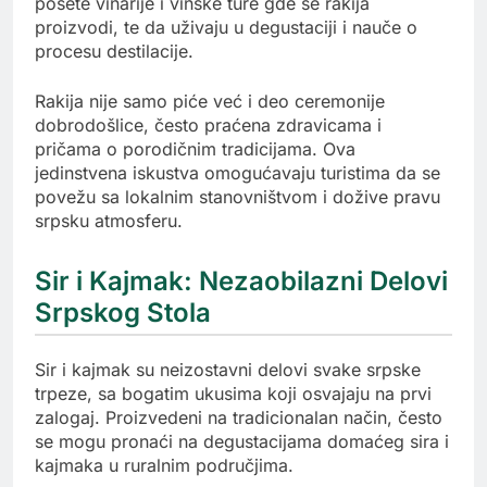
posete vinarije i vinske ture gde se rakija
proizvodi, te da uživaju u degustaciji i nauče o
procesu destilacije.
Rakija nije samo piće već i deo ceremonije
dobrodošlice, često praćena zdravicama i
pričama o porodičnim tradicijama. Ova
jedinstvena iskustva omogućavaju turistima da se
povežu sa lokalnim stanovništvom i dožive pravu
srpsku atmosferu.
Sir i Kajmak: Nezaobilazni Delovi
Srpskog Stola
Sir i kajmak su neizostavni delovi svake srpske
trpeze, sa bogatim ukusima koji osvajaju na prvi
zalogaj. Proizvedeni na tradicionalan način, često
se mogu pronaći na degustacijama domaćeg sira i
kajmaka u ruralnim područjima.