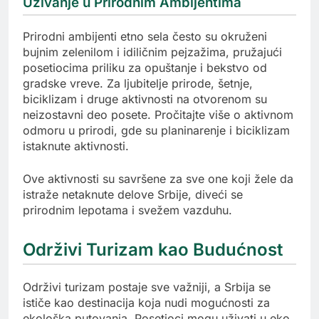
Uživanje u Prirodnim Ambijentima
Prirodni ambijenti etno sela često su okruženi
bujnim zelenilom i idiličnim pejzažima, pružajući
posetiocima priliku za opuštanje i bekstvo od
gradske vreve. Za ljubitelje prirode, šetnje,
biciklizam i druge aktivnosti na otvorenom su
neizostavni deo posete. Pročitajte više o aktivnom
odmoru u prirodi, gde su planinarenje i biciklizam
istaknute aktivnosti.
Ove aktivnosti su savršene za sve one koji žele da
istraže netaknute delove Srbije, diveći se
prirodnim lepotama i svežem vazduhu.
Održivi Turizam kao Budućnost
Održivi turizam postaje sve važniji, a Srbija se
ističe kao destinacija koja nudi mogućnosti za
ekološka putovanja. Posetioci mogu uživati u eko