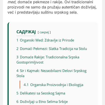
med
, domaće pekmeze i rakije. Ovi tradicionalni
proizvodi ne samo da pružaju autentičan doživljaj,
već i predstavljaju suštinu srpskog sela.
САДРЖАЈ
сакриј
1
Organski Med: Zdravlje iz Prirode
2
Domaći Pekmezi: Slatka Tradicija na Stolu
3
Domaće Rakije: Tradicionalna Srpska
Gostoprimljivost
4
Sir i Kajmak: Nezaobilazni Delovi Srpskog
Stola
4.1
Organska Proizvodnja i Ekologija
5
Delikatesi sa Seoskog Sajma
6
Doživljaji u Etno Selima Srbije