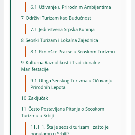
6.1
Uživanje u Prirodnim Ambijentima
7
Održivi Turizam kao Budućnost
7.1
Jedinstvena Srpska Kuhinja
8
Seoski Turizam i Lokalna Zajednica
8.1
Ekološke Prakse u Seoskom Turizmu
9
Kulturna Raznolikost i Tradicionalne
Manifestacije
9.1
Uloga Seoskog Turizma u Očuvanju
Prirodnih Lepota
10
Zaključak
11
Često Postavljana Pitanja o Seoskom
Turizmu u Srbiji
11.1
1. Šta je seoski turizam i zašto je
popularan u Srbiji?