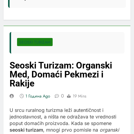
SEOSKI TURIZAM
Seoski Turizam: Organski
Med, Domaći Pekmezi i
Rakije
0
1 Година Ago
19 Mins
U srcu ruralnog turizma leži autentičnost i
jednostavnost, a ništa ne odražava te vrednosti
poput domaćih proizvoda. Kada se spomene
seoski turizam
, mnogi prvo pomisle na
organski