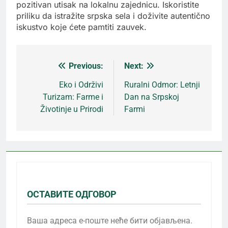
pozitivan utisak na lokalnu zajednicu. Iskoristite
priliku da istražite srpska sela i doživite autentično
iskustvo koje ćete pamtiti zauvek.
Previous:
Next:
Кретање
Eko i Održivi
Ruralni Odmor: Letnji
Turizam: Farme i
Dan na Srpskoj
чланка
Životinje u Prirodi
Farmi
ОСТАВИТЕ ОДГОВОР
Ваша адреса е-поште неће бити објављена.