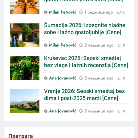
Milan Petrović
1 седмица ago
0
Šumadija 2026: Izbegnite hladne
sobe i lažno gostoljublje [Cene]
Milan Petrović
2 седмице ago
0
Kruševac 2026: Seoski smeštaj
bez vlage i lažnih recenzija [Cene]
Ana Jovanović
2 седмице ago
0
Vranje 2026: Seoski smeštaj bez
dima i post-2025 marži [Cene]
Ana Jovanović
2 седмице ago
0
Претрага