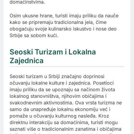
domaćinstvima.
Osim ukusne hrane, turisti imaju priliku da nauče
kako se pripremaju tradicionalna jela, čime
obogaćuju svoje kulinarsko iskustvo i nose deo
Srbije sa sobom kući.
Seoski Turizam i Lokalna
Zajednica
Seoski turizam u Srbiji značajno doprinosi
očuvanju lokalne kulture i zajednica. Posetioci
imaju priliku da se upoznaju sa načinom života
lokalnog stanovništva, njihovim običajima i
svakodnevnim aktivnostima. Ova vrsta turizma ne
samo da unapređuje lokalnu ekonomiju već i
pomaže u očuvanju kulturnog nasleđa. Kroz
direktnu interakciju sa domaćinima, turisti mogu
saznati više o tradicionalnim zanatima i običajima