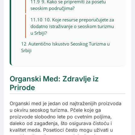
11.9
9. Kako se pripremiti za posetu
seoskim područjima?
11.10
10. Koje resurse preporučujete za
dodatno istraživanje o seoskom turizmu
u Srbiji?
12
Autentično Iskustvo Seoskog Turizma u
Srbiji
Organski Med: Zdravlje iz
Prirode
Organski med je jedan od najtraženijih proizvoda
u okviru seoskog turizma. Pčele koje ga
proizvode slobodno lete po cvetnim poljima,
daleko od zagađenja, što osigurava čistoću i
kvalitet meda. Posetioci često mogu uživati u