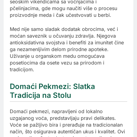
seoskim vikendicama sa voćnjacima i
pčelinjacima, gde mogu naučiti više o procesu
proizvodnje meda i čak učestvovati u berbi.
Med nije samo sladak dodatak obrocima, već i
moćan saveznik u očuvanju zdravlja. Njegova
antioksidativna svojstva i benefiti za imunitet čine
ga nezamenljivim delom prirodne apoteke.
Uživanje u organskom medu omogućava
posetiocima da osete vezu sa prirodom i
tradicijom.
Domaći Pekmezi: Slatka
Tradicija na Stolu
Domaći pekmezi, napravljeni od lokalno
uzgajanog voća, predstavljaju pravi delikates.
Voće se pažljivo bira i prerađuje na tradicionalan
način, što osigurava autentičan ukus i kvalitet. Ovi