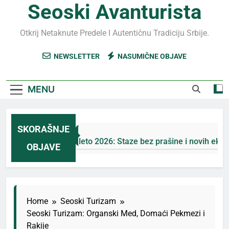
Seoski Avanturista
Otkrij Netaknute Predele I Autentičnu Tradiciju Srbije.
NEWSLETTER
NASUMIČNE OBJAVE
MENU
SKORAŠNJE
Jahorina leto 2026: Staze bez prašine i novih eko-taks
OBJAVE
6 Дана Ago
Home
Seoski Turizam
Seoski Turizam: Organski Med, Domaći Pekmezi i
Rakije