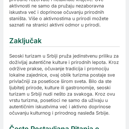
aktivnosti ne samo da pružaju nezaboravna
iskustva već i doprinose očuvanju prirodnih
staništa. Više o aktivnostima u prirodi možete
saznati na stranici aktivni odmor u prirodi.
Zaključak
Seoski turizam u Srbiji pruža jedinstvenu priliku za
doživljaj autentične kulture i prirodnih lepota. Kroz
održive prakse, očuvanje tradicija i promociju
lokalne zajednice, ovaj oblik turizma postaje sve
privlačniji za posetioce širom sveta. Bilo da ste
ljubitelj prirode, kulture ili gastronomije, seoski
turizam u Srbiji nudi nešto za svakoga. Kroz ovu
vrstu turizma, posetioci ne samo da uživaju u
autentičnim iskustvima već i aktivno doprinose
očuvanju kulturnog i prirodnog nasleđa Srbije.
Često Postavljana Pitanja o