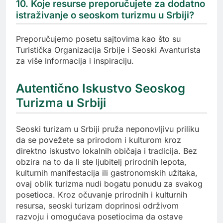
10. Koje resurse preporučujete za dodatno
istraživanje o seoskom turizmu u Srbiji?
Preporučujemo posetu sajtovima kao što su
Turistička Organizacija Srbije i Seoski Avanturista
za više informacija i inspiraciju.
Autentično Iskustvo Seoskog
Turizma u Srbiji
Seoski turizam u Srbiji pruža neponovljivu priliku
da se povežete sa prirodom i kulturom kroz
direktno iskustvo lokalnih običaja i tradicija. Bez
obzira na to da li ste ljubitelj prirodnih lepota,
kulturnih manifestacija ili gastronomskih užitaka,
ovaj oblik turizma nudi bogatu ponudu za svakog
posetioca. Kroz očuvanje prirodnih i kulturnih
resursa, seoski turizam doprinosi održivom
razvoju i omogućava posetiocima da ostave