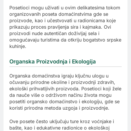
Posetioci mogu uživati u ovim delikatesima tokom
organizovanih poseta domaćinstvima gde se
proizvode, kao i učestvovati u radionicama koje
prikazuju proces pravljenja sira i kajmaka. Ovi
proizvodi nude autentičan doživljaj sela i
omogućavaju turistima da otkriju bogatstvo srpske
kuhinje.
Organska Proizvodnja i Ekologija
Organska domaćinstva igraju ključnu ulogu u
očuvanju prirodne okoline i proizvodnji zdravih,
ekološki prihvatljivih proizvoda. Posetioci koji žele
da nauče više o održivom načinu života mogu
posetiti organsko domaćinstvo i ekologiju, gde se
koristi prirodna metoda uzgoja i proizvodnje.
Ove posete često uključuju ture kroz voćnjake i
bašte, kao i edukativne radionice o ekološkoj