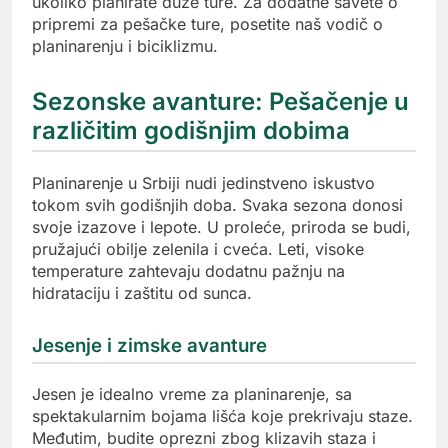
ukoliko planirate duže ture. Za dodatne savete o
pripremi za pešačke ture, posetite naš vodič o
planinarenju i biciklizmu.
Sezonske avanture: Pešačenje u
različitim godišnjim dobima
Planinarenje u Srbiji nudi jedinstveno iskustvo
tokom svih godišnjih doba. Svaka sezona donosi
svoje izazove i lepote. U proleće, priroda se budi,
pružajući obilje zelenila i cveća. Leti, visoke
temperature zahtevaju dodatnu pažnju na
hidrataciju i zaštitu od sunca.
Jesenje i zimske avanture
Jesen je idealno vreme za planinarenje, sa
spektakularnim bojama lišća koje prekrivaju staze.
Međutim, budite oprezni zbog klizavih staza i