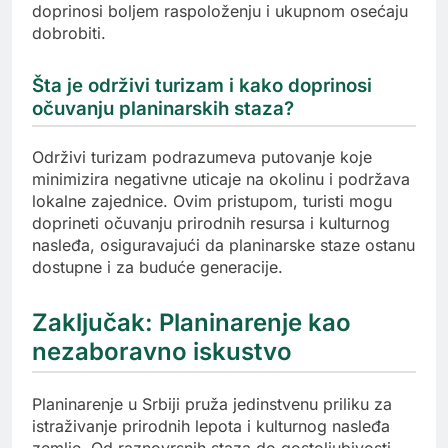
doprinosi boljem raspoloženju i ukupnom osećaju
dobrobiti.
Šta je održivi turizam i kako doprinosi
očuvanju planinarskih staza?
Održivi turizam podrazumeva putovanje koje
minimizira negativne uticaje na okolinu i podržava
lokalne zajednice. Ovim pristupom, turisti mogu
doprineti očuvanju prirodnih resursa i kulturnog
nasleđa, osiguravajući da planinarske staze ostanu
dostupne i za buduće generacije.
Zaključak: Planinarenje kao
nezaboravno iskustvo
Planinarenje u Srbiji pruža jedinstvenu priliku za
istraživanje prirodnih lepota i kulturnog nasleđa
zemlje. Od raznovrsnih staza do gostoljubivosti