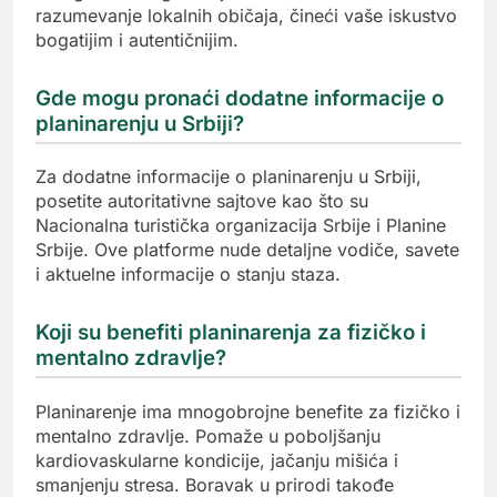
razumevanje lokalnih običaja, čineći vaše iskustvo
bogatijim i autentičnijim.
Gde mogu pronaći dodatne informacije o
planinarenju u Srbiji?
Za dodatne informacije o planinarenju u Srbiji,
posetite autoritativne sajtove kao što su
Nacionalna turistička organizacija Srbije i Planine
Srbije. Ove platforme nude detaljne vodiče, savete
i aktuelne informacije o stanju staza.
Koji su benefiti planinarenja za fizičko i
mentalno zdravlje?
Planinarenje ima mnogobrojne benefite za fizičko i
mentalno zdravlje. Pomaže u poboljšanju
kardiovaskularne kondicije, jačanju mišića i
smanjenju stresa. Boravak u prirodi takođe