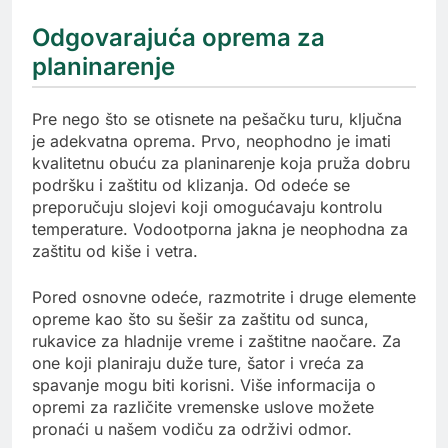
Odgovarajuća oprema za
planinarenje
Pre nego što se otisnete na pešačku turu, ključna
je adekvatna oprema. Prvo, neophodno je imati
kvalitetnu obuću za planinarenje koja pruža dobru
podršku i zaštitu od klizanja. Od odeće se
preporučuju slojevi koji omogućavaju kontrolu
temperature. Vodootporna jakna je neophodna za
zaštitu od kiše i vetra.
Pored osnovne odeće, razmotrite i druge elemente
opreme kao što su šešir za zaštitu od sunca,
rukavice za hladnije vreme i zaštitne naočare. Za
one koji planiraju duže ture, šator i vreća za
spavanje mogu biti korisni. Više informacija o
opremi za različite vremenske uslove možete
pronaći u našem vodiču za održivi odmor.