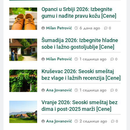
Opanci u Srbiji 2026: Izbegnite
gumu i nađite pravu kožu [Cene]
Milan Petrović
6 дана ago
0
Šumadija 2026: Izbegnite hladne
sobe i lažno gostoljublje [Cene]
Milan Petrović
1 седмица ago
0
Kruševac 2026: Seoski smeštaj
bez vlage i lažnih recenzija [Cene]
Ana Jovanović
1 седмица ago
0
Vranje 2026: Seoski smeštaj bez
dima i post-2025 marži [Cene]
Ana Jovanović
2 седмице ago
0