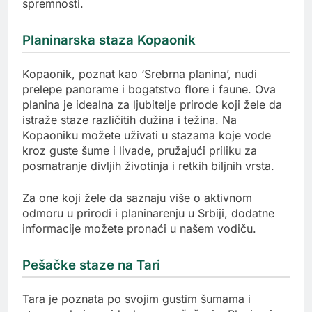
spremnosti.
Planinarska staza Kopaonik
Kopaonik, poznat kao ‘Srebrna planina’, nudi
prelepe panorame i bogatstvo flore i faune. Ova
planina je idealna za ljubitelje prirode koji žele da
istraže staze različitih dužina i težina. Na
Kopaoniku možete uživati u stazama koje vode
kroz guste šume i livade, pružajući priliku za
posmatranje divljih životinja i retkih biljnih vrsta.
Za one koji žele da saznaju više o aktivnom
odmoru u prirodi i planinarenju u Srbiji, dodatne
informacije možete pronaći u našem vodiču.
Pešačke staze na Tari
Tara je poznata po svojim gustim šumama i