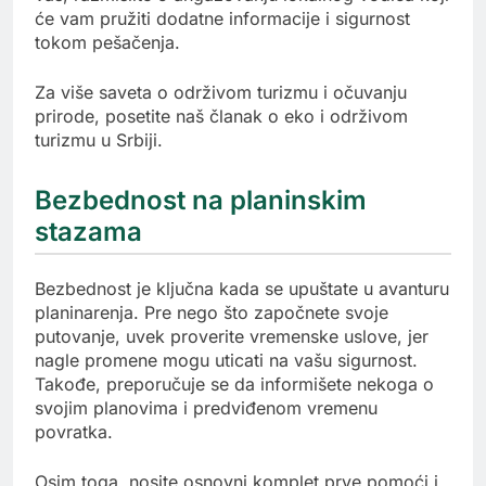
će vam pružiti dodatne informacije i sigurnost
tokom pešačenja.
Za više saveta o održivom turizmu i očuvanju
prirode, posetite naš članak o eko i održivom
turizmu u Srbiji.
Bezbednost na planinskim
stazama
Bezbednost je ključna kada se upuštate u avanturu
planinarenja. Pre nego što započnete svoje
putovanje, uvek proverite vremenske uslove, jer
nagle promene mogu uticati na vašu sigurnost.
Takođe, preporučuje se da informišete nekoga o
svojim planovima i predviđenom vremenu
povratka.
Osim toga, nosite osnovni komplet prve pomoći i