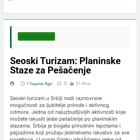
SEOSKI TURIZAM
Seoski Turizam: Planinske
Staze za Pešačenje
0
1 Година Ago
21 Mins
Seoski turizam u Srbiji nudi raznovrsne
mogućnosti za ljubitelje prirode i aktivnog
odmora. Jedna od najuzbudljivijih aktivnosti koje
možete iskusiti jeste pešačenje po planinskim
stazama. Srbija je bogata prirodnim lepotama i
pejzažima koji pružaju jedinstveno iskustvo za sve
posetioce. U ovom članku istražićemo neke od