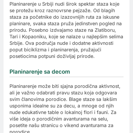
Planinarenje u Srbiji nudi širok spektar staza koje
se protežu kroz raznovrsne pejzaže. Od blagih
staza za početnike do izazovnijih ruta za iskusne
planinare, svaka staza pruža jedinstven pogled na
prirodu. Posebno izdvajamo staze na Zlatiboru,
Tari i Kopaoniku, koje se nalaze u najlepšim selima
Srbije. Ova područja nude i dodatne aktivnosti
poput biciklizma i planinarenja, pružajući
posetiocima potpuni doživljaj prirode.
Planinarenje sa decom
Planinarenje može biti sjajna porodična aktivnost,
ali je važno odabrati pravu stazu koja odgovara
svim članovima porodice. Blage staze sa lakšim
usponima idealne su za decu, a mnoge od njih
nude edukativne table o lokalnoj flori i fauni. Za
više ideja o porodičnim avanturama na selu,
posetite našu stranicu o vikend avanturama za
porodice.