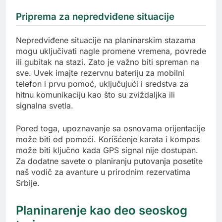
Priprema za nepredviđene situacije
Nepredviđene situacije na planinarskim stazama
mogu uključivati nagle promene vremena, povrede
ili gubitak na stazi. Zato je važno biti spreman na
sve. Uvek imajte rezervnu bateriju za mobilni
telefon i prvu pomoć, uključujući i sredstva za
hitnu komunikaciju kao što su zviždaljka ili
signalna svetla.
Pored toga, upoznavanje sa osnovama orijentacije
može biti od pomoći. Korišćenje karata i kompas
može biti ključno kada GPS signal nije dostupan.
Za dodatne savete o planiranju putovanja posetite
naš vodič za avanture u prirodnim rezervatima
Srbije.
Planinarenje kao deo seoskog