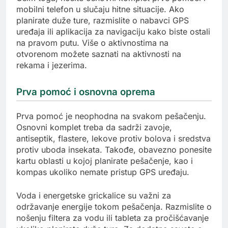
mobilni telefon u slučaju hitne situacije. Ako
planirate duže ture, razmislite o nabavci GPS
uređaja ili aplikacija za navigaciju kako biste ostali
na pravom putu. Više o aktivnostima na
otvorenom možete saznati na aktivnosti na
rekama i jezerima.
Prva pomoć i osnovna oprema
Prva pomoć je neophodna na svakom pešačenju.
Osnovni komplet treba da sadrži zavoje,
antiseptik, flastere, lekove protiv bolova i sredstva
protiv uboda insekata. Takođe, obavezno ponesite
kartu oblasti u kojoj planirate pešačenje, kao i
kompas ukoliko nemate pristup GPS uređaju.
Voda i energetske grickalice su važni za
održavanje energije tokom pešačenja. Razmislite o
nošenju filtera za vodu ili tableta za pročišćavanje