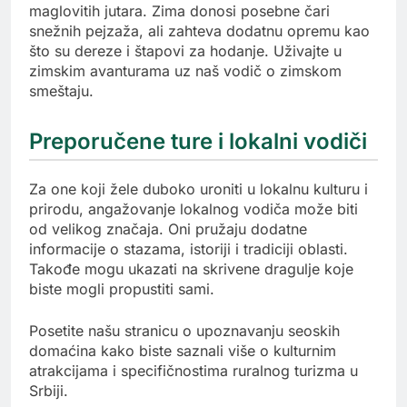
maglovitih jutara. Zima donosi posebne čari
snežnih pejzaža, ali zahteva dodatnu opremu kao
što su dereze i štapovi za hodanje. Uživajte u
zimskim avanturama uz naš vodič o zimskom
smeštaju.
Preporučene ture i lokalni vodiči
Za one koji žele duboko uroniti u lokalnu kulturu i
prirodu, angažovanje lokalnog vodiča može biti
od velikog značaja. Oni pružaju dodatne
informacije o stazama, istoriji i tradiciji oblasti.
Takođe mogu ukazati na skrivene dragulje koje
biste mogli propustiti sami.
Posetite našu stranicu o upoznavanju seoskih
domaćina kako biste saznali više o kulturnim
atrakcijama i specifičnostima ruralnog turizma u
Srbiji.