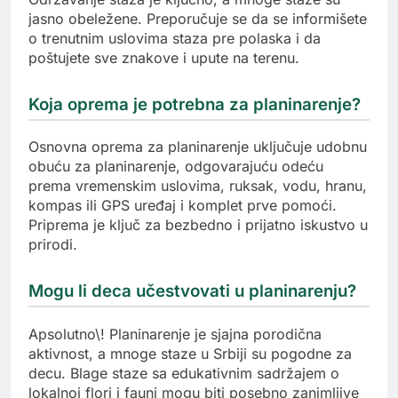
jasno obeležene. Preporučuje se da se informišete
o trenutnim uslovima staza pre polaska i da
poštujete sve znakove i upute na terenu.
Koja oprema je potrebna za planinarenje?
Osnovna oprema za planinarenje uključuje udobnu
obuću za planinarenje, odgovarajuću odeću
prema vremenskim uslovima, ruksak, vodu, hranu,
kompas ili GPS uređaj i komplet prve pomoći.
Priprema je ključ za bezbedno i prijatno iskustvo u
prirodi.
Mogu li deca učestvovati u planinarenju?
Apsolutno\! Planinarenje je sjajna porodična
aktivnost, a mnoge staze u Srbiji su pogodne za
decu. Blage staze sa edukativnim sadržajem o
lokalnoj flori i fauni mogu biti posebno zanimljive