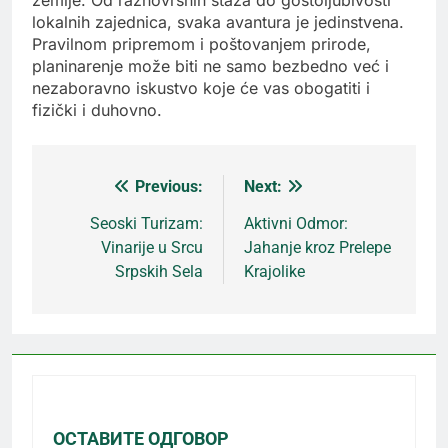
lokalnih zajednica, svaka avantura je jedinstvena.
Pravilnom pripremom i poštovanjem prirode,
planinarenje može biti ne samo bezbedno već i
nezaboravno iskustvo koje će vas obogatiti i
fizički i duhovno.
Previous:
Next:
Кретање
Seoski Turizam:
Aktivni Odmor:
Vinarije u Srcu
Jahanje kroz Prelepe
чланка
Srpskih Sela
Krajolike
ОСТАВИТЕ ОДГОВОР