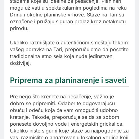
stazama koje su idealne za pešačenje. Planinari
mogu uživati u spektakularnim pogledima na reku
Drinu i okolne planinske vrhove. Staze na Tari su
označene i pružaju siguran prolaz kroz netaknutu
prirodu.
Ukoliko razmišljate o autentičnom smeštaju tokom
vašeg boravka na Tari, preporučujemo da posetite
tradicionalna etno sela koja nude jedinstven
doživljaj.
Priprema za planinarenje i saveti
Pre nego što krenete na pešačenje, važno je
dobro se pripremiti. Odaberite odgovarajuću
obuću i odeću koja će vam omogućiti udobno
kretanje. Takođe, preporučuje se da sa sobom
ponesete dovoljno vode i energetskih grickalica.
Ukoliko niste sigurni koje staze su najpogodnije za
vas, razmislite o angažovanju lokalnog vodiča koji