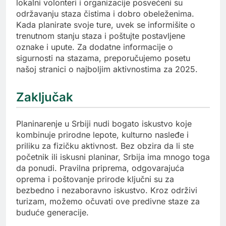
lokalni volonteri i organizacije posvećeni su
održavanju staza čistima i dobro obeleženima.
Kada planirate svoje ture, uvek se informišite o
trenutnom stanju staza i poštujte postavljene
oznake i upute. Za dodatne informacije o
sigurnosti na stazama, preporučujemo posetu
našoj stranici o najboljim aktivnostima za 2025.
Zaključak
Planinarenje u Srbiji nudi bogato iskustvo koje
kombinuje prirodne lepote, kulturno nasleđe i
priliku za fizičku aktivnost. Bez obzira da li ste
početnik ili iskusni planinar, Srbija ima mnogo toga
da ponudi. Pravilna priprema, odgovarajuća
oprema i poštovanje prirode ključni su za
bezbedno i nezaboravno iskustvo. Kroz održivi
turizam, možemo očuvati ove predivne staze za
buduće generacije.