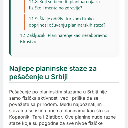
11.8
Koji su benefiti planinarenja za
fizičko i mentalno zdravlje?
11.9
Šta je održivi turizam i kako
doprinosi očuvanju planinarskih staza?
12
Zaključak: Planinarenje kao nezaboravno
iskustvo
Najlepe planinske staze za
pešačenje u Srbiji
Pešačenje po planinskim stazama u Srbiji nije
samo fizička aktivnost, već i prilika da se
povežete sa prirodom. Među najpoznatijim
stazama se ističu one na planinama kao što su
Kopaonik, Tara i Zlatibor. Ove planine nude razne
staze koje su pogodne za sve nivoe fizičke