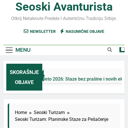
Seoski Avanturista
Otkrij Netaknute Predele I Autentičnu Tradiciju Srbije.
NEWSLETTER
NASUMIČNE OBJAVE
MENU
SKORAŠNJE
Jahorina leto 2026: Staze bez prašine i novih eko-taks
OBJAVE
4 Дана Ago
Home
Seoski Turizam
Seoski Turizam: Planinske Staze za Pešačenje