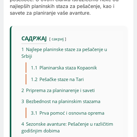
najlepših planinskih staza za pešačenje, kao i
savete za planiranje vaše avanture.
САДРЖАЈ
сакриј
1
Najlepe planinske staze za pešačenje u
Srbiji
1.1
Planinarska staza Kopaonik
1.2
Pešačke staze na Tari
2
Priprema za planinarenje i saveti
3
Bezbednost na planinskim stazama
3.1
Prva pomoć i osnovna oprema
4
Sezonske avanture: Pešačenje u različitim
godišnjim dobima