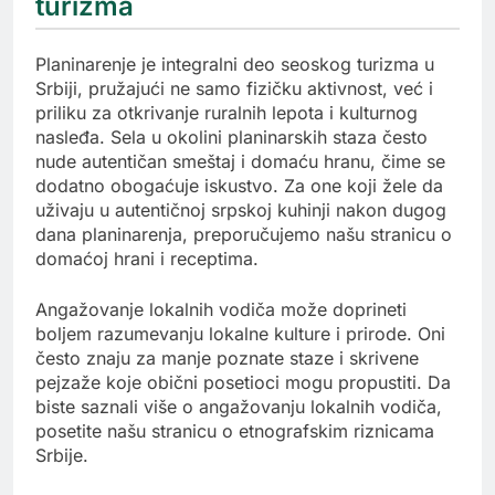
turizma
Planinarenje je integralni deo seoskog turizma u
Srbiji, pružajući ne samo fizičku aktivnost, već i
priliku za otkrivanje ruralnih lepota i kulturnog
nasleđa. Sela u okolini planinarskih staza često
nude autentičan smeštaj i domaću hranu, čime se
dodatno obogaćuje iskustvo. Za one koji žele da
uživaju u autentičnoj srpskoj kuhinji nakon dugog
dana planinarenja, preporučujemo našu stranicu o
domaćoj hrani i receptima.
Angažovanje lokalnih vodiča može doprineti
boljem razumevanju lokalne kulture i prirode. Oni
često znaju za manje poznate staze i skrivene
pejzaže koje obični posetioci mogu propustiti. Da
biste saznali više o angažovanju lokalnih vodiča,
posetite našu stranicu o etnografskim riznicama
Srbije.