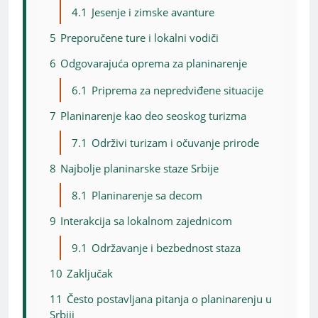
4.1
Jesenje i zimske avanture
5
Preporučene ture i lokalni vodiči
6
Odgovarajuća oprema za planinarenje
6.1
Priprema za nepredviđene situacije
7
Planinarenje kao deo seoskog turizma
7.1
Održivi turizam i očuvanje prirode
8
Najbolje planinarske staze Srbije
8.1
Planinarenje sa decom
9
Interakcija sa lokalnom zajednicom
9.1
Održavanje i bezbednost staza
10
Zaključak
11
Često postavljana pitanja o planinarenju u
Srbiji