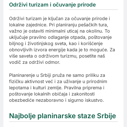
Održivi turizam i očuvanje prirode
Održivi turizam je ključan za očuvanje prirode i
lokalne zajednice. Pri planiranju pešačkih tura,
važno je ostaviti minimalni uticaj na okolinu. To
uključuje pravilno odlaganje otpada, poštovanje
biljnog i životinjskog sveta, kao i korišćenje
obnovljivih izvora energije kada je to moguće. Za
više saveta o održivom turizmu, posetite naš
vodič za održivi odmor.
Planinarenje u Srbiji pruža ne samo priliku za
fizičku aktivnost već i za uživanje u prirodnim
lepotama i kulturi zemlje. Pravilna priprema i
poštovanje lokalnih običaja i zakonitosti
obezbediće nezaboravno i sigurno iskustvo.
Najbolje planinarske staze Srbije