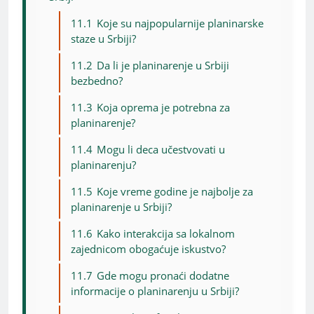
11.1
Koje su najpopularnije planinarske
staze u Srbiji?
11.2
Da li je planinarenje u Srbiji
bezbedno?
11.3
Koja oprema je potrebna za
planinarenje?
11.4
Mogu li deca učestvovati u
planinarenju?
11.5
Koje vreme godine je najbolje za
planinarenje u Srbiji?
11.6
Kako interakcija sa lokalnom
zajednicom obogaćuje iskustvo?
11.7
Gde mogu pronaći dodatne
informacije o planinarenju u Srbiji?