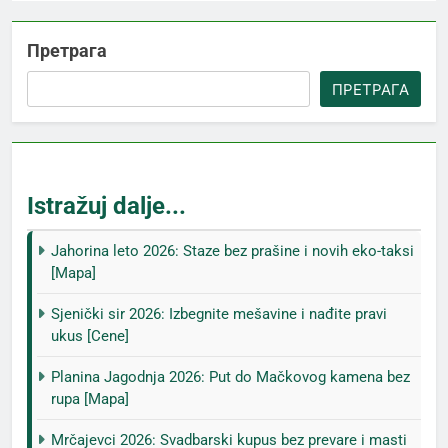
Претрага
ПРЕТРАГА
Istražuj dalje...
Jahorina leto 2026: Staze bez prašine i novih eko-taksi
[Mapa]
Sjenički sir 2026: Izbegnite mešavine i nađite pravi
ukus [Cene]
Planina Jagodnja 2026: Put do Mačkovog kamena bez
rupa [Mapa]
Mrčajevci 2026: Svadbarski kupus bez prevare i masti