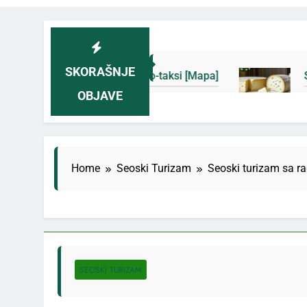
SKORAŠNJE
e i novih eko-taksi [Mapa]
Sjenički sir 2026: I
OBJAVE
3 Дана Ago
Home
Seoski Turizam
Seoski turizam sa r
SEOSKI TURIZAM