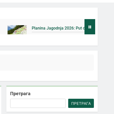
lanina Jagodnja 2026: Put do Mačkovog kamena bez rupa [Ma
Дана Ago
Претрага
ПРЕТРАГА