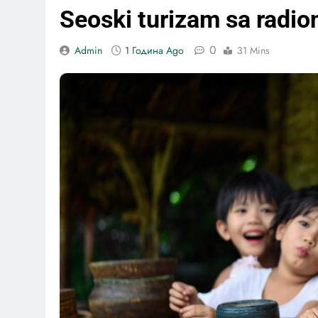
Seoski turizam sa radio
0
Admin
1 Година Ago
31 Mins