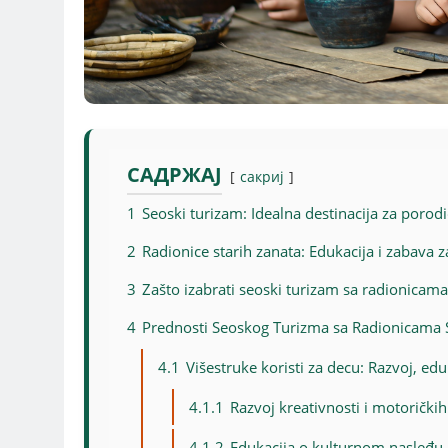
САДРЖАЈ
сакриј
1
Seoski turizam: Idealna destinacija za poro
2
Radionice starih zanata: Edukacija i zabava 
3
Zašto izabrati seoski turizam sa radionicama
4
Prednosti Seoskog Turizma sa Radionicama 
4.1
Višestruke koristi za decu: Razvoj, edu
4.1.1
Razvoj kreativnosti i motoričkih
4.1.2
Edukacija o kulturnom nasleđu i 