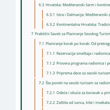
6.3
Hrvatska: Mediteranski šarm i kontinen
6.3.1
Istra i Dalmacija: Mediteranski 
6.3.2
Kontinentalna Hrvatska: Tradicio
7
Praktični Saveti za Planiranje Seoskog Turi
7.1
Planiranje korak po korak: Od pretrag
7.1.1
Rezervacija smeštaja i radionic
7.1.2
Provera programa radionica i p
7.1.3
Priprema dece za seoski turizam
7.2
Šta poneti na seoski turizam sa radio
7.2.1
Odeća i obuća za boravak u prir
7.2.2
Zaštita od sunca, kiše i insekata