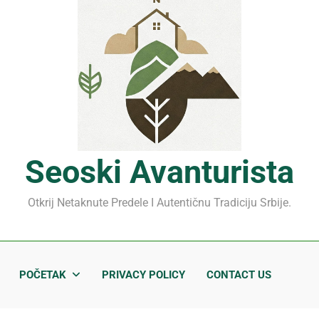
Mrčajevci 2026: Svadbar
Jahorina leto 2026: Staze
Sjenički sir 2026: Izbegnit
Planina Jagodnja 2026: Put 
Mrčajevci 2026: Svadbar
Seoski Avanturista
Otkrij Netaknute Predele I Autentičnu Tradiciju Srbije.
POČETAK
PRIVACY POLICY
CONTACT US