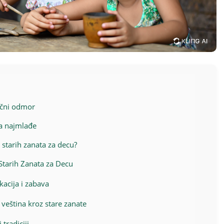
dični odmor
za najmlađe
 starih zanata za decu?
Starih Zanata za Decu
kacija i zabava
 veština kroz stare zanate
tradiciji