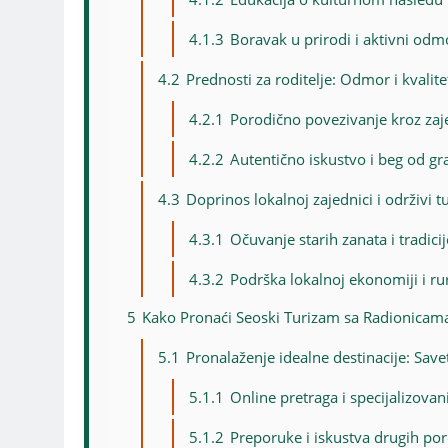
4.1.3
Boravak u prirodi i aktivni odm
4.2
Prednosti za roditelje: Odmor i kvali
4.2.1
Porodično povezivanje kroz zaj
4.2.2
Autentično iskustvo i beg od gr
4.3
Doprinos lokalnoj zajednici i održivi 
4.3.1
Očuvanje starih zanata i tradicij
4.3.2
Podrška lokalnoj ekonomiji i r
5
Kako Pronaći Seoski Turizam sa Radionicama 
5.1
Pronalaženje idealne destinacije: Savet
5.1.1
Online pretraga i specijalizovan
5.1.2
Preporuke i iskustva drugih po