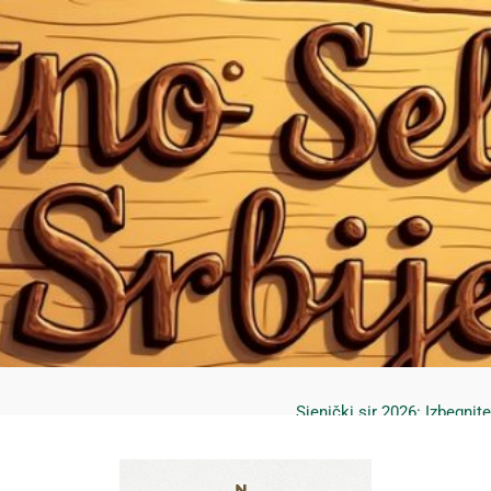
Mrčajevci 2026: Svadbar
Jahorina leto 2026: Staze
Sjenički sir 2026: Izbegnit
Planina Jagodnja 2026: Put 