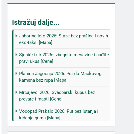
Istražuj dalje...
Jahorina leto 2026: Staze bez prašine i novih
eko-taksi [Mapa]
Sjenički sir 2026: Izbegnite mešavine i nađite
pravi ukus [Cene]
Planina Jagodnja 2026: Put do Mačkovog
kamena bez rupa [Mapa]
Mrčajevci 2026: Svadbarski kupus bez
prevare i masti [Cene]
Vodopad Prskalo 2026: Put bez lutanja i
kidanja guma [Mapa]