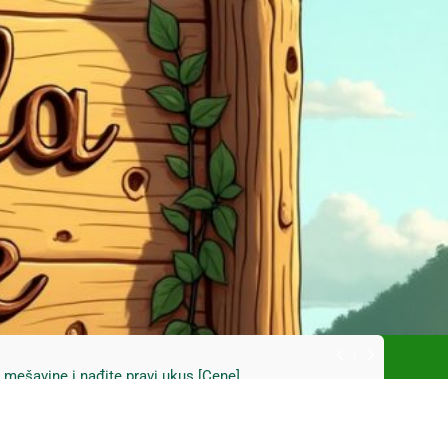
ski kupus bez prevare i masti [Cene]
 bez prašine i novih eko-taksi [Mapa]
e mešavine i nađite pravi ukus [Cene]
do Mačkovog kamena bez rupa [Mapa]