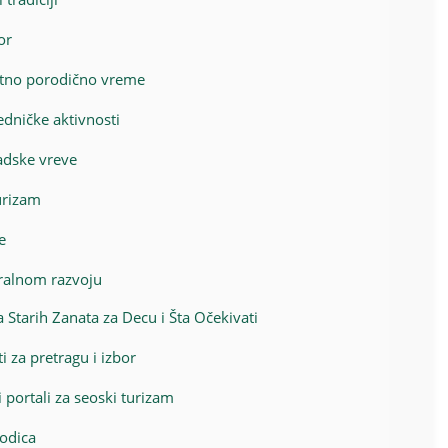
or
tetno porodično vreme
edničke aktivnosti
adske vreve
turizam
e
uralnom razvoju
Starih Zanata za Decu i Šta Očekivati
i za pretragu i izbor
i portali za seoski turizam
rodica