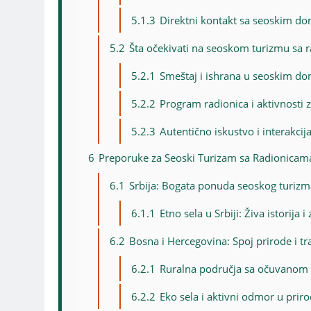
5.1.3
Direktni kontakt sa seoskim d
5.2
Šta očekivati na seoskom turizmu sa 
5.2.1
Smeštaj i ishrana u seoskim d
5.2.2
Program radionica i aktivnosti 
5.2.3
Autentično iskustvo i interakci
6
Preporuke za Seoski Turizam sa Radionicama S
6.1
Srbija: Bogata ponuda seoskog turizma
6.1.1
Etno sela u Srbiji: Živa istorija 
6.2
Bosna i Hercegovina: Spoj prirode i tr
6.2.1
Ruralna područja sa očuvanom 
6.2.2
Eko sela i aktivni odmor u priro