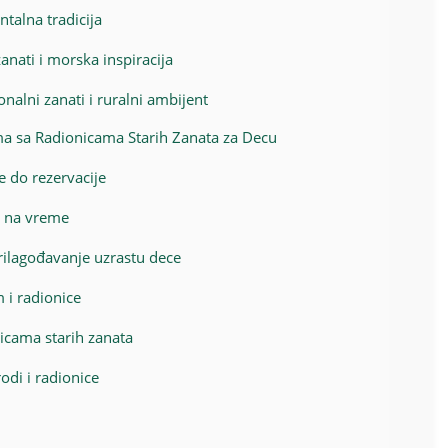
talna tradicija
zanati i morska inspiracija
nalni zanati i ruralni ambijent
zma sa Radionicama Starih Zanata za Decu
e do rezervacije
a na vreme
rilagođavanje uzrastu dece
 i radionice
nicama starih zanata
odi i radionice