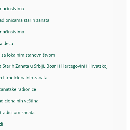
omaćinstvima
radionicama starih zanata
omaćinstvima
za decu
ja sa lokalnim stanovništvom
tarih Zanata u Srbiji, Bosni i Hercegovini i Hrvatskoj
 i tradicionalnih zanata
i zanatske radionice
adicionalnih veština
tradicijom zanata
di