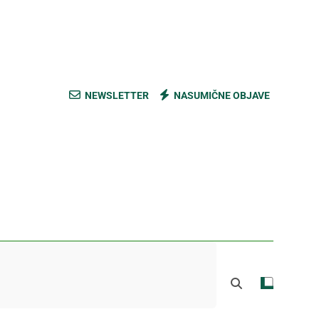
ski kupus bez prevare i masti [Cene]
 bez prašine i novih eko-taksi [Mapa]
e mešavine i nađite pravi ukus [Cene]
NEWSLETTER
NASUMIČNE OBJAVE
do Mačkovog kamena bez rupa [Mapa]
ski kupus bez prevare i masti [Cene]