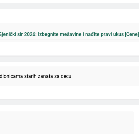
zbegnite mešavine i nađite pravi ukus [Cene]
P
3 
adionicama starih zanata za decu