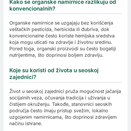
Kako se organske namirnice razlikuju od
konvencionalnih?
Organske namirnice se uzgajaju bez korišćenja
veštačkih pesticida, herbicida ili đubriva, dok
konvencionalne često koriste hemijska sredstva
koja mogu uticati na zdravlje i životnu sredinu.
Pored toga, organski proizvodi su često bogatiji
nutrijentima, što doprinosi boljem zdravlju.
Koje su koristi od života u seoskoj
zajednici?
Život u seoskoj zajednici pruža mogućnost jačanja
socijalnih veza, očuvanja tradicija i uživanja u
čistijem okruženju. Takođe, stanovnici seoskih
područja često imaju pristup svežim, lokalno
uzgojenim namirnicama, što doprinosi zdravijem
načinu ishrane.