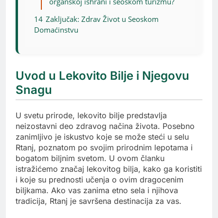
organskoj ishrani i seoskom turizmu?
14
Zaključak: Zdrav Život u Seoskom
Domaćinstvu
Uvod u Lekovito Bilje i Njegovu
Snagu
U svetu prirode, lekovito bilje predstavlja
neizostavni deo zdravog načina života. Posebno
zanimljivo je iskustvo koje se može steći u selu
Rtanj, poznatom po svojim prirodnim lepotama i
bogatom biljnim svetom. U ovom članku
istražićemo značaj lekovitog bilja, kako ga koristiti
i koje su prednosti učenja o ovim dragocenim
biljkama. Ako vas zanima etno sela i njihova
tradicija, Rtanj je savršena destinacija za vas.