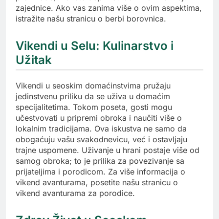
zajednice. Ako vas zanima više o ovim aspektima,
istražite našu stranicu o berbi borovnica.
Vikendi u Selu: Kulinarstvo i
Užitak
Vikendi u seoskim domaćinstvima pružaju
jedinstvenu priliku da se uživa u domaćim
specijalitetima. Tokom poseta, gosti mogu
učestvovati u pripremi obroka i naučiti više o
lokalnim tradicijama. Ova iskustva ne samo da
obogaćuju vašu svakodnevicu, već i ostavljaju
trajne uspomene. Uživanje u hrani postaje više od
samog obroka; to je prilika za povezivanje sa
prijateljima i porodicom. Za više informacija o
vikend avanturama, posetite našu stranicu o
vikend avanturama za porodice.