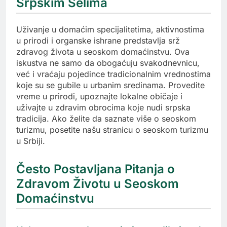
Srpskim Selima
Uživanje u domaćim specijalitetima, aktivnostima
u prirodi i organske ishrane predstavlja srž
zdravog života u seoskom domaćinstvu. Ova
iskustva ne samo da obogaćuju svakodnevnicu,
već i vraćaju pojedince tradicionalnim vrednostima
koje su se gubile u urbanim sredinama. Provedite
vreme u prirodi, upoznajte lokalne običaje i
uživajte u zdravim obrocima koje nudi srpska
tradicija. Ako želite da saznate više o seoskom
turizmu, posetite našu stranicu o seoskom turizmu
u Srbiji.
Često Postavljana Pitanja o
Zdravom Životu u Seoskom
Domaćinstvu