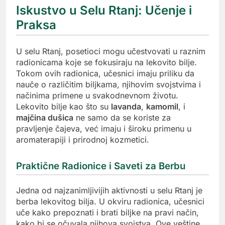
Iskustvo u Selu Rtanj: Učenje i
Praksa
U selu Rtanj, posetioci mogu učestvovati u raznim
radionicama koje se fokusiraju na lekovito bilje.
Tokom ovih radionica, učesnici imaju priliku da
nauče o različitim biljkama, njihovim svojstvima i
načinima primene u svakodnevnom životu.
Lekovito bilje kao što su
lavanda
,
kamomil
, i
majčina dušica
ne samo da se koriste za
pravljenje čajeva, već imaju i široku primenu u
aromaterapiji i prirodnoj kozmetici.
Praktične Radionice i Saveti za Berbu
Jedna od najzanimljivijih aktivnosti u selu Rtanj je
berba lekovitog bilja. U okviru radionica, učesnici
uče kako prepoznati i brati biljke na pravi način,
kako bi se očuvala njihova svojstva. Ove veštine