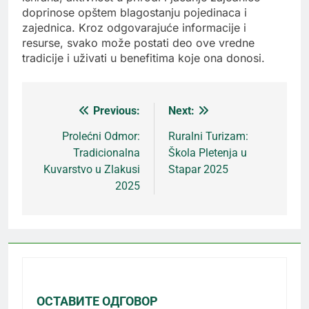
doprinose opštem blagostanju pojedinaca i
zajednica. Kroz odgovarajuće informacije i
resurse, svako može postati deo ove vredne
tradicije i uživati u benefitima koje ona donosi.
Previous:
Next:
Кретање
Prolećni Odmor:
Ruralni Turizam:
Tradicionalna
Škola Pletenja u
чланка
Kuvarstvo u Zlakusi
Stapar 2025
2025
ОСТАВИТЕ ОДГОВОР