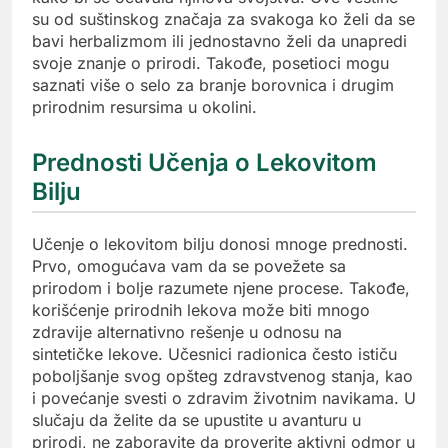
su od suštinskog značaja za svakoga ko želi da se
bavi herbalizmom ili jednostavno želi da unapredi
svoje znanje o prirodi. Takođe, posetioci mogu
saznati više o selo za branje borovnica i drugim
prirodnim resursima u okolini.
Prednosti Učenja o Lekovitom
Bilju
Učenje o lekovitom bilju donosi mnoge prednosti.
Prvo, omogućava vam da se povežete sa
prirodom i bolje razumete njene procese. Takođe,
korišćenje prirodnih lekova može biti mnogo
zdravije alternativno rešenje u odnosu na
sintetičke lekove. Učesnici radionica često ističu
poboljšanje svog opšteg zdravstvenog stanja, kao
i povećanje svesti o zdravim životnim navikama. U
slučaju da želite da se upustite u avanturu u
prirodi, ne zaboravite da proverite aktivni odmor u