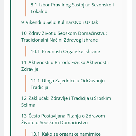
8.1
Izbor Pravilnog Sastojka: Sezonsko i
Lokalno
9
Vikendi u Selu: Kulinarstvo i Užitak
10
Zdrav Život u Seoskom Domaćinstvu:
Tradicionalni Načini Zdravog Ishrane
10.1
Prednosti Organske Ishrane
11
Aktivnosti u Prirodi: Fizička Aktivnost i
Zdravlje
11.1
Uloga Zajednice u Održavanju
Tradicija
12
Zaključak: Zdravlje i Tradicija u Srpskim
Selima
13
Često Postavljana Pitanja o Zdravom
Životu u Seoskom Domaćinstvu
13.1
Kako se organske namirnice