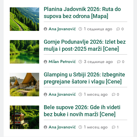
Planina Jadovnik 2026: Ruta do
supova bez odrona [Mapa]
Ana Jovanović
1 седмица ago
0
Gornje Podunavlje 2026: Izlet bez
mulja i post-2025 marži [Cene]
Milan Petrović
3 седмице ago
0
Glamping u Srbiji 2026: Izbegnite
pregrejane šatore i vlagu [Cene]
Ana Jovanović
1 месец ago
0
Bele supove 2026: Gde ih videti
bez buke i novih marži [Cene]
Ana Jovanović
1 месец ago
1