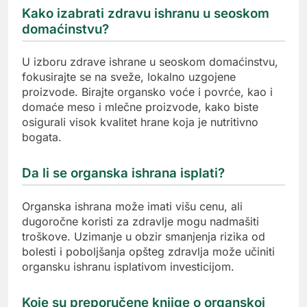
Kako izabrati zdravu ishranu u seoskom
domaćinstvu?
U izboru zdrave ishrane u seoskom domaćinstvu,
fokusirajte se na sveže, lokalno uzgojene
proizvode. Birajte organsko voće i povrće, kao i
domaće meso i mlečne proizvode, kako biste
osigurali visok kvalitet hrane koja je nutritivno
bogata.
Da li se organska ishrana isplati?
Organska ishrana može imati višu cenu, ali
dugoročne koristi za zdravlje mogu nadmašiti
troškove. Uzimanje u obzir smanjenja rizika od
bolesti i poboljšanja opšteg zdravlja može učiniti
organsku ishranu isplativom investicijom.
Koje su preporučene knjige o organskoj