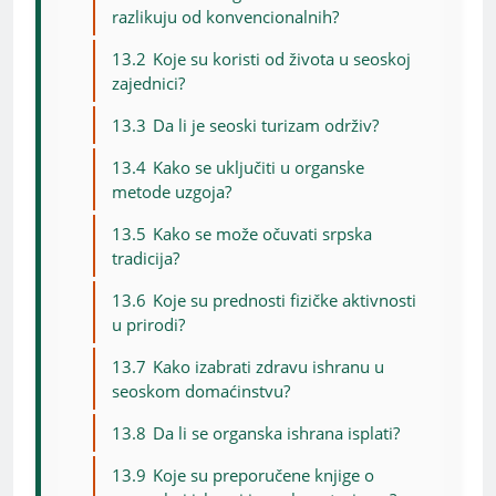
razlikuju od konvencionalnih?
13.2
Koje su koristi od života u seoskoj
zajednici?
13.3
Da li je seoski turizam održiv?
13.4
Kako se uključiti u organske
metode uzgoja?
13.5
Kako se može očuvati srpska
tradicija?
13.6
Koje su prednosti fizičke aktivnosti
u prirodi?
13.7
Kako izabrati zdravu ishranu u
seoskom domaćinstvu?
13.8
Da li se organska ishrana isplati?
13.9
Koje su preporučene knjige o