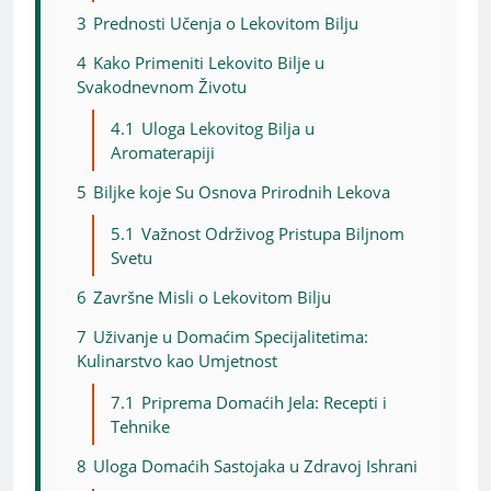
3
Prednosti Učenja o Lekovitom Bilju
4
Kako Primeniti Lekovito Bilje u
Svakodnevnom Životu
4.1
Uloga Lekovitog Bilja u
Aromaterapiji
5
Biljke koje Su Osnova Prirodnih Lekova
5.1
Važnost Održivog Pristupa Biljnom
Svetu
6
Završne Misli o Lekovitom Bilju
7
Uživanje u Domaćim Specijalitetima:
Kulinarstvo kao Umjetnost
7.1
Priprema Domaćih Jela: Recepti i
Tehnike
8
Uloga Domaćih Sastojaka u Zdravoj Ishrani