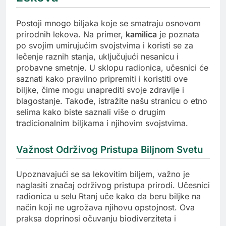
Postoji mnogo biljaka koje se smatraju osnovom
prirodnih lekova. Na primer,
kamilica
je poznata
po svojim umirujućim svojstvima i koristi se za
lečenje raznih stanja, uključujući nesanicu i
probavne smetnje. U sklopu radionica, učesnici će
saznati kako pravilno pripremiti i koristiti ove
biljke, čime mogu unaprediti svoje zdravlje i
blagostanje. Takođe, istražite našu stranicu o etno
selima kako biste saznali više o drugim
tradicionalnim biljkama i njihovim svojstvima.
Važnost Održivog Pristupa Biljnom Svetu
Upoznavajući se sa lekovitim biljem, važno je
naglasiti značaj održivog pristupa prirodi. Učesnici
radionica u selu Rtanj uče kako da beru biljke na
način koji ne ugrožava njihovu opstojnost. Ova
praksa doprinosi očuvanju biodiverziteta i