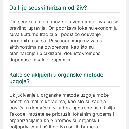
Da li je seoski turizam održiv?
Da, seoski turizam može biti veoma održiv ako se
pravilno upravlja. On podržava lokalnu ekonomiju,
čuva kulturne tradicije i podstiče očuvanje
prirodnih resursa. Posetioci mogu uživati u
aktivnostima na otvorenom, kao što su
planinarenje i biciklizam, dok istovremeno
doprinose lokalnoj zajednici.
Kako se uključiti u organske metode
uzgoja?
Uključivanje u organske metode uzgoja može
početi sa malim koracima, kao što su sadnja
povrća u domaćem vrtu bez upotrebe hemikalija.
Takođe, možete se pridružiti lokalnim grupama ili
organizacijama koje promovišu organsku
poljoprivredu i učiti od iskusnijih farmera.