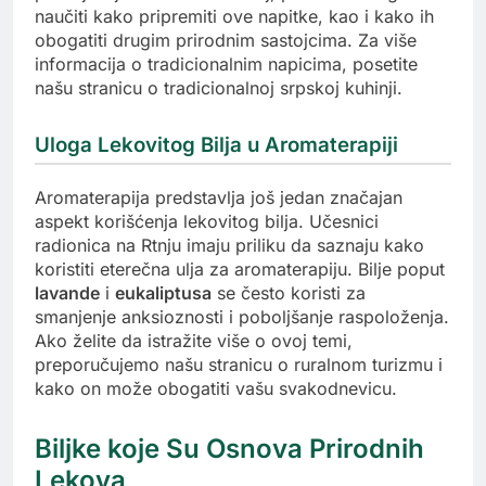
naučiti kako pripremiti ove napitke, kao i kako ih
obogatiti drugim prirodnim sastojcima. Za više
informacija o tradicionalnim napicima, posetite
našu stranicu o tradicionalnoj srpskoj kuhinji.
Uloga Lekovitog Bilja u Aromaterapiji
Aromaterapija predstavlja još jedan značajan
aspekt korišćenja lekovitog bilja. Učesnici
radionica na Rtnju imaju priliku da saznaju kako
koristiti eterečna ulja za aromaterapiju. Bilje poput
lavande
i
eukaliptusa
se često koristi za
smanjenje anksioznosti i poboljšanje raspoloženja.
Ako želite da istražite više o ovoj temi,
preporučujemo našu stranicu o ruralnom turizmu i
kako on može obogatiti vašu svakodnevicu.
Biljke koje Su Osnova Prirodnih
Lekova