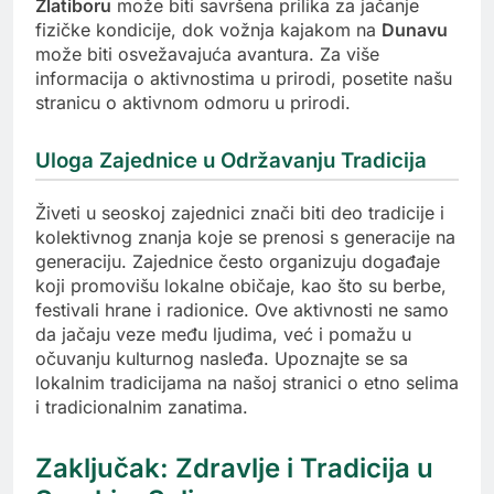
Zlatiboru
može biti savršena prilika za jačanje
fizičke kondicije, dok vožnja kajakom na
Dunavu
može biti osvežavajuća avantura. Za više
informacija o aktivnostima u prirodi, posetite našu
stranicu o aktivnom odmoru u prirodi.
Uloga Zajednice u Održavanju Tradicija
Živeti u seoskoj zajednici znači biti deo tradicije i
kolektivnog znanja koje se prenosi s generacije na
generaciju. Zajednice često organizuju događaje
koji promovišu lokalne običaje, kao što su berbe,
festivali hrane i radionice. Ove aktivnosti ne samo
da jačaju veze među ljudima, već i pomažu u
očuvanju kulturnog nasleđa. Upoznajte se sa
lokalnim tradicijama na našoj stranici o etno selima
i tradicionalnim zanatima.
Zaključak: Zdravlje i Tradicija u