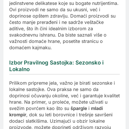
jedinstvene delikatese koje su bogate nutrijentima.
Ovi proizvodi ne samo da su ukusni, već i
doprinose opštem zdravlju. Domaći proizvodi su
često manje prerađeni i ne sadrže veštačke
aditive, što ih čini idealnim izborom za
svakodnevnu ishranu. Da biste saznali više o
važnosti domaće hrane, posetite stranicu o
domaćem kajmaku.
Izbor Pravilnog Sastojka: Sezonsko i
Lokalno
Prilikom pripreme jela, važno je birati sezonske i
lokalne sastojke. Ova praksa ne samo da
doprinosi očuvanju okoline, već i garantuje kvalitet
hrane. Na primer, u proleće, možete uživati u
svežim povrćem kao što su
špargle
i
mladi
krompir
, dok su leti borovnice i trešnje savršeni
dodaci slatkišima. Uzimajući u obzir lokalne
proizvode, možete doprineti održivom razvoju