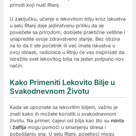
prirodi koji nudi Rtanj.
U zaključku, učenje o lekovitom bilju kroz iskustva
u selu Rtanj daje jedinstvenu priliku da se
povežete sa prirodom, dobijete praktične veštine i
unapredite svoje zdravstveno stanje. Bez obzira
na to da li ste početnik ili već imate iskustva u
ovoj oblasti, radionice u Rtnju će vas inspirisati da
istražite svet lekovitog bilja na jedan potpuno nov
način.
Kako Primeniti Lekovito Bilje u
Svakodnevnom Životu
Kada se upoznate sa lekovitim biljem, važno je
znati kako ih možete koristiti u svakodnevnom
životu. Na primer, čajevi od bilja kao što su
minta
i
žalfija
mogu pomoći u smanjenju stresa i
poboljšanju sna. U selu Rtanj, posetioci mogu