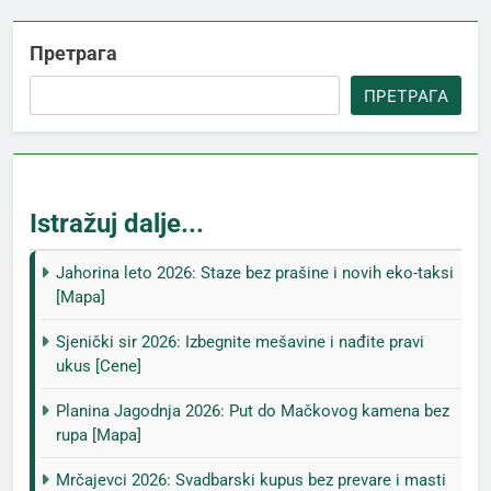
Претрага
ПРЕТРАГА
Istražuj dalje...
Jahorina leto 2026: Staze bez prašine i novih eko-taksi
[Mapa]
Sjenički sir 2026: Izbegnite mešavine i nađite pravi
ukus [Cene]
Planina Jagodnja 2026: Put do Mačkovog kamena bez
rupa [Mapa]
Mrčajevci 2026: Svadbarski kupus bez prevare i masti