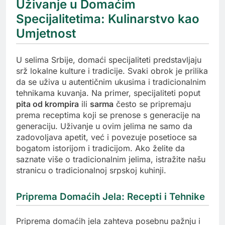
Uživanje u Domaćim
Specijalitetima: Kulinarstvo kao
Umjetnost
U selima Srbije, domaći specijaliteti predstavljaju
srž lokalne kulture i tradicije. Svaki obrok je prilika
da se uživa u autentičnim ukusima i tradicionalnim
tehnikama kuvanja. Na primer, specijaliteti poput
pita od krompira
ili
sarma
često se pripremaju
prema receptima koji se prenose s generacije na
generaciju. Uživanje u ovim jelima ne samo da
zadovoljava apetit, već i povezuje posetioce sa
bogatom istorijom i tradicijom. Ako želite da
saznate više o tradicionalnim jelima, istražite našu
stranicu o tradicionalnoj srpskoj kuhinji.
Priprema Domaćih Jela: Recepti i Tehnike
Priprema domaćih jela zahteva posebnu pažnju i