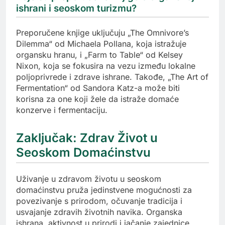
ishrani i seoskom turizmu?
Preporučene knjige uključuju „The Omnivore’s
Dilemma“ od Michaela Pollana, koja istražuje
organsku hranu, i „Farm to Table“ od Kelsey
Nixon, koja se fokusira na vezu između lokalne
poljoprivrede i zdrave ishrane. Takođe, „The Art of
Fermentation“ od Sandora Katz-a može biti
korisna za one koji žele da istraže domaće
konzerve i fermentaciju.
Zaključak: Zdrav Život u
Seoskom Domaćinstvu
Uživanje u zdravom životu u seoskom
domaćinstvu pruža jedinstvene mogućnosti za
povezivanje s prirodom, očuvanje tradicija i
usvajanje zdravih životnih navika. Organska
ishrana, aktivnost u prirodi i jačanje zajednice