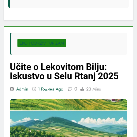
EKO I ODRŽIV TURIZAM
Učite o Lekovitom Bilju:
Iskustvo u Selu Rtanj 2025
0
Admin
1 Година Ago
23 Mins