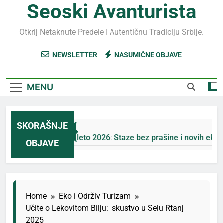
Seoski Avanturista
Otkrij Netaknute Predele I Autentičnu Tradiciju Srbije.
NEWSLETTER
NASUMIČNE OBJAVE
MENU
SKORAŠNJE
Jahorina leto 2026: Staze bez prašine i novih eko-taksi
OBJAVE
5 Дана Ago
Home
Eko i Održiv Turizam
Učite o Lekovitom Bilju: Iskustvo u Selu Rtanj
2025