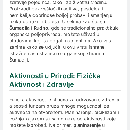
zdravlje pojedinca, tako i za životnu sredinu.
Proizvodi bez veštačkih aditiva, pesticida i
hemikalija doprinose boljoj probavi i smanjenju
rizika od raznih bolesti. U selima kao što su
Šumadija
i
Rudno
, gde se tradicionalno praktikuje
organska poljoprivreda, možete uživati u
plodovima koji su bogati nutrijentima. Ako vas
zanima kako se uključiti u ovu vrstu ishrane,
istražite našu stranicu o organskoj ishrani u
Šumadiji.
Aktivnosti u Prirodi: Fizička
Aktivnost i Zdravlje
Fizička aktivnost je ključna za održavanje zdravlja,
a seoski turizam pruža mnoge mogućnosti za
aktivnosti na otvorenom. Planinarenje, biciklizam i
vožnja kajakom su samo neke od aktivnosti koje
možete isprobati. Na primer,
planinarenje
u