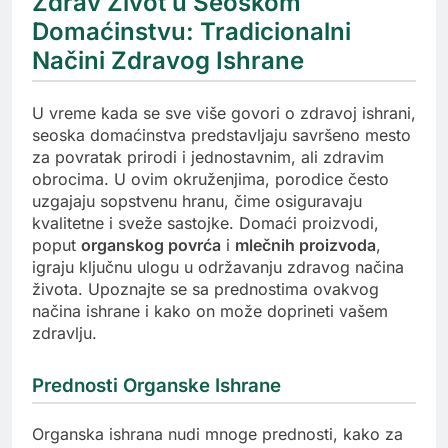
Zdrav Život u Seoskom
Domaćinstvu: Tradicionalni
Načini Zdravog Ishrane
U vreme kada se sve više govori o zdravoj ishrani,
seoska domaćinstva predstavljaju savršeno mesto
za povratak prirodi i jednostavnim, ali zdravim
obrocima. U ovim okruženjima, porodice često
uzgajaju sopstvenu hranu, čime osiguravaju
kvalitetne i sveže sastojke. Domaći proizvodi,
poput
organskog povrća
i
mlečnih proizvoda
,
igraju ključnu ulogu u održavanju zdravog načina
života. Upoznajte se sa prednostima ovakvog
načina ishrane i kako on može doprineti vašem
zdravlju.
Prednosti Organske Ishrane
Organska ishrana nudi mnoge prednosti, kako za