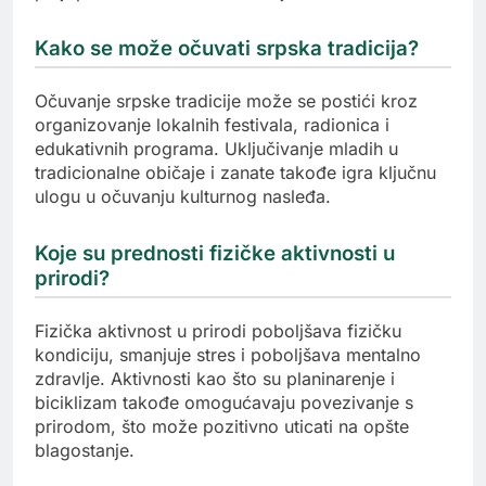
Kako se može očuvati srpska tradicija?
Očuvanje srpske tradicije može se postići kroz
organizovanje lokalnih festivala, radionica i
edukativnih programa. Uključivanje mladih u
tradicionalne običaje i zanate takođe igra ključnu
ulogu u očuvanju kulturnog nasleđa.
Koje su prednosti fizičke aktivnosti u
prirodi?
Fizička aktivnost u prirodi poboljšava fizičku
kondiciju, smanjuje stres i poboljšava mentalno
zdravlje. Aktivnosti kao što su planinarenje i
biciklizam takođe omogućavaju povezivanje s
prirodom, što može pozitivno uticati na opšte
blagostanje.