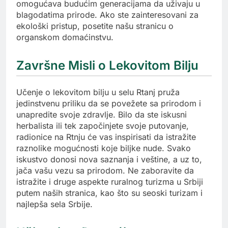
omogućava budućim generacijama da uživaju u
blagodatima prirode. Ako ste zainteresovani za
ekološki pristup, posetite našu stranicu o
organskom domaćinstvu.
Završne Misli o Lekovitom Bilju
Učenje o lekovitom bilju u selu Rtanj pruža
jedinstvenu priliku da se povežete sa prirodom i
unapredite svoje zdravlje. Bilo da ste iskusni
herbalista ili tek započinjete svoje putovanje,
radionice na Rtnju će vas inspirisati da istražite
raznolike mogućnosti koje biljke nude. Svako
iskustvo donosi nova saznanja i veštine, a uz to,
jača vašu vezu sa prirodom. Ne zaboravite da
istražite i druge aspekte ruralnog turizma u Srbiji
putem naših stranica, kao što su seoski turizam i
najlepša sela Srbije.