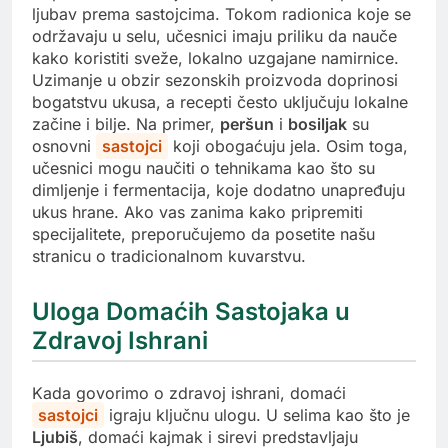
ljubav prema sastojcima. Tokom radionica koje se
održavaju u selu, učesnici imaju priliku da nauče
kako koristiti sveže, lokalno uzgajane namirnice.
Uzimanje u obzir sezonskih proizvoda doprinosi
bogatstvu ukusa, a recepti često uključuju lokalne
začine i bilje. Na primer,
peršun
i
bosiljak
su
osnovni
sastojci
koji obogaćuju jela. Osim toga,
učesnici mogu naučiti o tehnikama kao što su
dimljenje i fermentacija, koje dodatno unapređuju
ukus hrane. Ako vas zanima kako pripremiti
specijalitete, preporučujemo da posetite našu
stranicu o tradicionalnom kuvarstvu.
Uloga Domaćih Sastojaka u
Zdravoj Ishrani
Kada govorimo o zdravoj ishrani, domaći
sastojci
igraju ključnu ulogu. U selima kao što je
Ljubiš
, domaći kajmak i sirevi predstavljaju