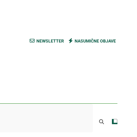
ski kupus bez prevare i masti [Cene]
 bez prašine i novih eko-taksi [Mapa]
e mešavine i nađite pravi ukus [Cene]
NEWSLETTER
NASUMIČNE OBJAVE
do Mačkovog kamena bez rupa [Mapa]
ski kupus bez prevare i masti [Cene]