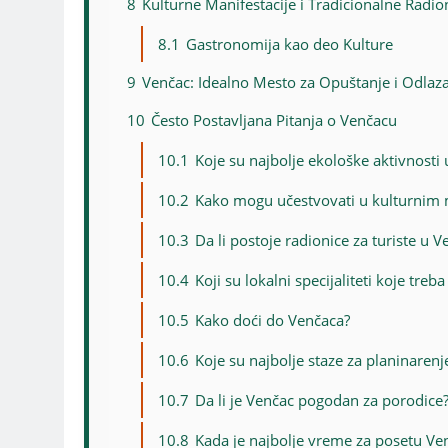
8
Kulturne Manifestacije i Tradicionalne Radio
8.1
Gastronomija kao deo Kulture
9
Venčac: Idealno Mesto za Opuštanje i Odlaz
10
Često Postavljana Pitanja o Venčacu
10.1
Koje su najbolje ekološke aktivnosti
10.2
Kako mogu učestvovati u kulturnim 
10.3
Da li postoje radionice za turiste u 
10.4
Koji su lokalni specijaliteti koje tre
10.5
Kako doći do Venčaca?
10.6
Koje su najbolje staze za planinaren
10.7
Da li je Venčac pogodan za porodice
10.8
Kada je najbolje vreme za posetu Ve