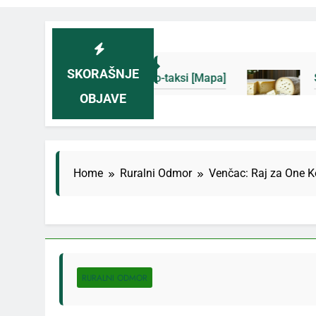
SKORAŠNJE
i novih eko-taksi [Mapa]
Sjenički sir 2026: Izb
OBJAVE
3 Дана Ago
Home
Ruralni Odmor
Venčac: Raj za One K
RURALNI ODMOR