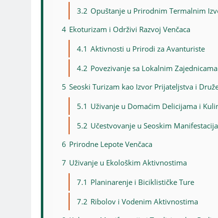
3.2
Opuštanje u Prirodnim Termalnim Iz
4
Ekoturizam i Održivi Razvoj Venčaca
4.1
Aktivnosti u Prirodi za Avanturiste
4.2
Povezivanje sa Lokalnim Zajednicama
5
Seoski Turizam kao Izvor Prijateljstva i Druže
5.1
Uživanje u Domaćim Delicijama i Kuli
5.2
Učestvovanje u Seoskim Manifestacij
6
Prirodne Lepote Venčaca
7
Uživanje u Ekološkim Aktivnostima
7.1
Planinarenje i Biciklističke Ture
7.2
Ribolov i Vodenim Aktivnostima