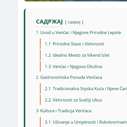
САДРЖАЈ
сакриј
1
Uvod u Venčac i Njegove Prirodne Lepote
1.1
Prirodne Staze i Aktivnosti
1.2
Idealno Mesto za Vikend Izlet
1.3
Venčac i Njegova Okolina
2
Gastronomska Ponuda Venčaca
2.1
Tradicionalna Srpska Kuća i Njene Čar
2.2
Aktivnosti za Svačiji Ukus
3
Kultura i Tradicija Venčaca
3.1
Uživanje u Umjetnosti i Rukotvorina