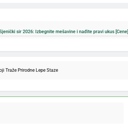
egnite mešavine i nađite pravi ukus [Cene]
Pla
3 Да
oji Traže Prirodne Lepe Staze