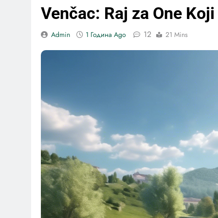
Venčac: Raj za One Koji
12
Admin
1 Година Ago
21 Mins