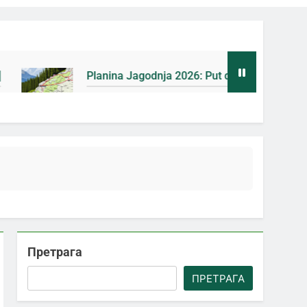
nina Jagodnja 2026: Put do Mačkovog kamena bez rupa [Mapa
на Ago
Претрага
ПРЕТРАГА