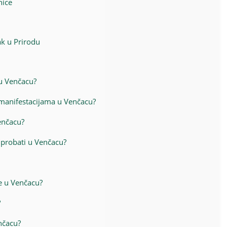
nice
ak u Prirodu
 u Venčacu?
manifestacijama u Venčacu?
Venčacu?
ba probati u Venčacu?
je u Venčacu?
?
nčacu?