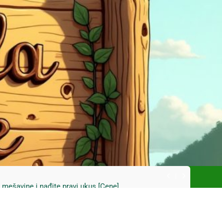
ski kupus bez prevare i masti [Cene]
 bez prašine i novih eko-taksi [Mapa]
e mešavine i nađite pravi ukus [Cene]
do Mačkovog kamena bez rupa [Mapa]