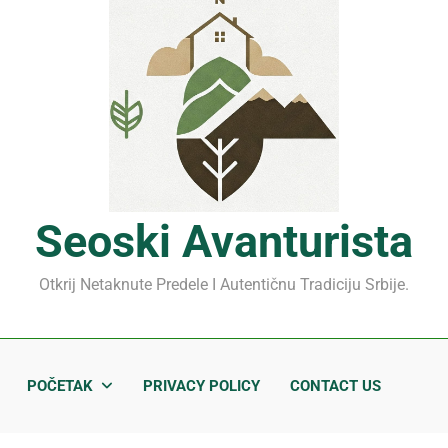
Mrčajevci 2026: Svadbar
Jahorina leto 2026: Staze
Sjenički sir 2026: Izbegnit
Planina Jagodnja 2026: Put 
Mrčajevci 2026: Svadbar
Seoski Avanturista
Otkrij Netaknute Predele I Autentičnu Tradiciju Srbije.
POČETAK
PRIVACY POLICY
CONTACT US