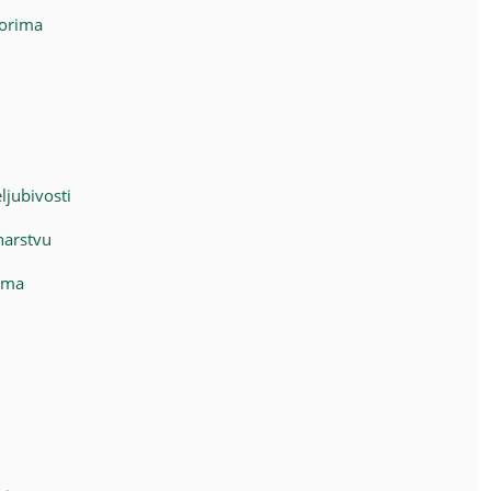
vorima
ljubivosti
narstvu
ama