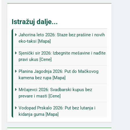
Istražuj dalje...
Jahorina leto 2026: Staze bez prašine i novih
eko-taksi [Mapa]
Sjenički sir 2026: Izbegnite mešavine i nađite
pravi ukus [Cene]
Planina Jagodnja 2026: Put do Mačkovog
kamena bez rupa [Mapa]
Mrčajevci 2026: Svadbarski kupus bez
prevare i masti [Cene]
Vodopad Prskalo 2026: Put bez lutanja i
kidanja guma [Mapa]