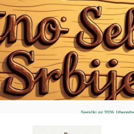
Mrčajevci 2026: Svadbar
Jahorina leto 2026: Staze
Sjenički sir 2026: Izbegnit
Planina Jagodnja 2026: Put 