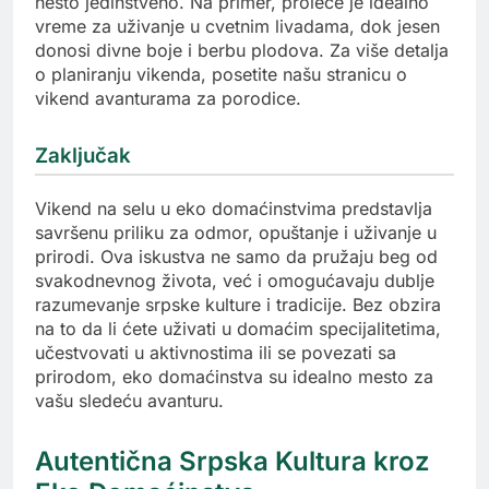
nešto jedinstveno. Na primer, proleće je idealno
vreme za uživanje u cvetnim livadama, dok jesen
donosi divne boje i berbu plodova. Za više detalja
o planiranju vikenda, posetite našu stranicu o
vikend avanturama za porodice.
Zaključak
Vikend na selu u eko domaćinstvima predstavlja
savršenu priliku za odmor, opuštanje i uživanje u
prirodi. Ova iskustva ne samo da pružaju beg od
svakodnevnog života, već i omogućavaju dublje
razumevanje srpske kulture i tradicije. Bez obzira
na to da li ćete uživati u domaćim specijalitetima,
učestvovati u aktivnostima ili se povezati sa
prirodom, eko domaćinstva su idealno mesto za
vašu sledeću avanturu.
Autentična Srpska Kultura kroz