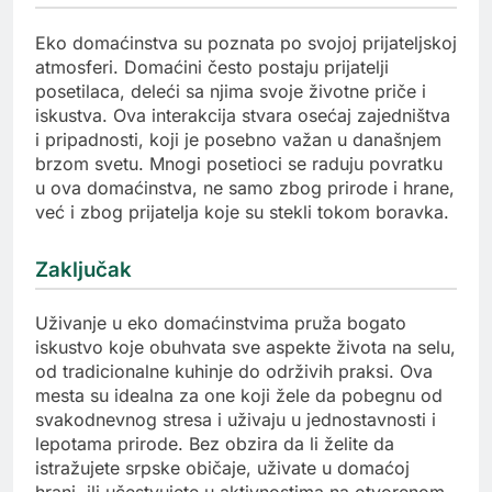
Eko domaćinstva su poznata po svojoj prijateljskoj
atmosferi. Domaćini često postaju prijatelji
posetilaca, deleći sa njima svoje životne priče i
iskustva. Ova interakcija stvara osećaj zajedništva
i pripadnosti, koji je posebno važan u današnjem
brzom svetu. Mnogi posetioci se raduju povratku
u ova domaćinstva, ne samo zbog prirode i hrane,
već i zbog prijatelja koje su stekli tokom boravka.
Zaključak
Uživanje u eko domaćinstvima pruža bogato
iskustvo koje obuhvata sve aspekte života na selu,
od tradicionalne kuhinje do održivih praksi. Ova
mesta su idealna za one koji žele da pobegnu od
svakodnevnog stresa i uživaju u jednostavnosti i
lepotama prirode. Bez obzira da li želite da
istražujete srpske običaje, uživate u domaćoj
hrani, ili učestvujete u aktivnostima na otvorenom,