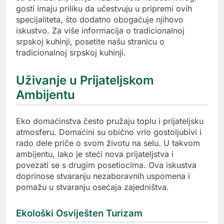
gosti imaju priliku da učestvuju u pripremi ovih
specijaliteta, što dodatno obogaćuje njihovo
iskustvo. Za više informacija o tradicionalnoj
srpskoj kuhinji, posetite našu stranicu o
tradicionalnoj srpskoj kuhinji.
Uživanje u Prijateljskom
Ambijentu
Eko domaćinstva često pružaju toplu i prijateljsku
atmosferu. Domaćini su obično vrlo gostoljubivi i
rado dele priče o svom životu na selu. U takvom
ambijentu, lako je steći nova prijateljstva i
povezati se s drugim posetiocima. Ova iskustva
doprinose stvaranju nezaboravnih uspomena i
pomažu u stvaranju osećaja zajedništva.
Ekološki Osviješten Turizam