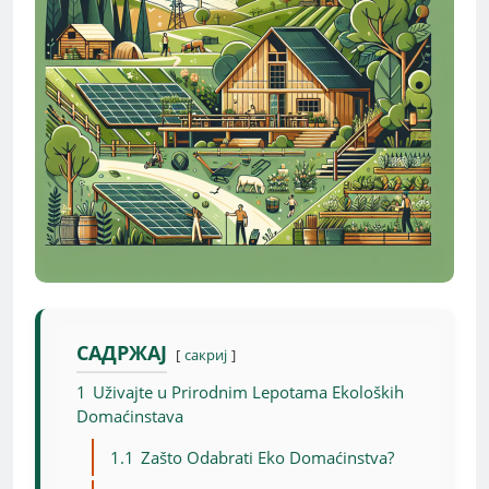
САДРЖАЈ
сакриј
1
Uživajte u Prirodnim Lepotama Ekoloških
Domaćinstava
1.1
Zašto Odabrati Eko Domaćinstva?