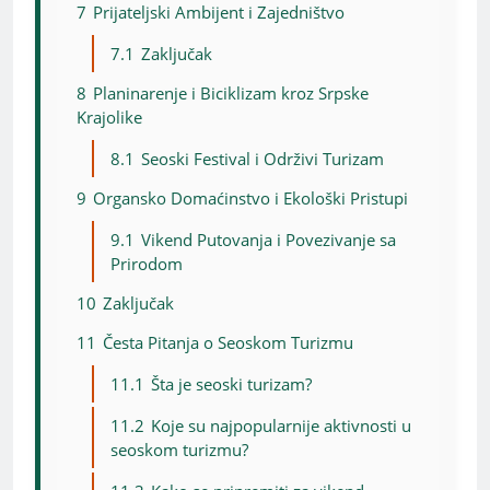
7
Prijateljski Ambijent i Zajedništvo
7.1
Zaključak
8
Planinarenje i Biciklizam kroz Srpske
Krajolike
8.1
Seoski Festival i Održivi Turizam
9
Organsko Domaćinstvo i Ekološki Pristupi
9.1
Vikend Putovanja i Povezivanje sa
Prirodom
10
Zaključak
11
Česta Pitanja o Seoskom Turizmu
11.1
Šta je seoski turizam?
11.2
Koje su najpopularnije aktivnosti u
seoskom turizmu?