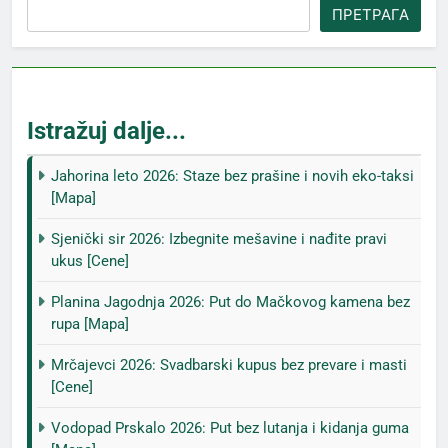
ПРЕТРАГА
Istražuj dalje...
Jahorina leto 2026: Staze bez prašine i novih eko-taksi
[Mapa]
Sjenički sir 2026: Izbegnite mešavine i nađite pravi
ukus [Cene]
Planina Jagodnja 2026: Put do Mačkovog kamena bez
rupa [Mapa]
Mrčajevci 2026: Svadbarski kupus bez prevare i masti
[Cene]
Vodopad Prskalo 2026: Put bez lutanja i kidanja guma