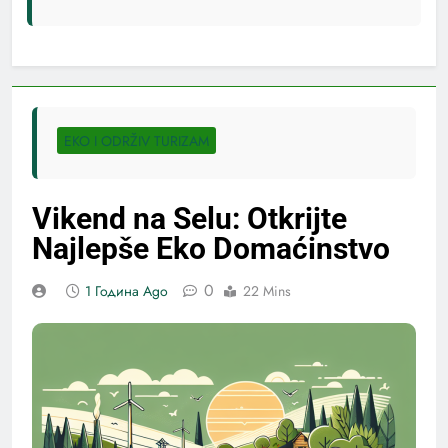
EKO I ODRŽIV TURIZAM
Vikend na Selu: Otkrijte
Najlepše Eko Domaćinstvo
0
1 Година Ago
22 Mins