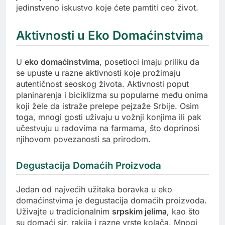
jedinstveno iskustvo koje ćete pamtiti ceo život.
Aktivnosti u Eko Domaćinstvima
U
eko domaćinstvima
, posetioci imaju priliku da
se upuste u razne aktivnosti koje prožimaju
autentičnost seoskog života. Aktivnosti poput
planinarenja i biciklizma su popularne među onima
koji žele da istraže prelepe pejzaže Srbije. Osim
toga, mnogi gosti uživaju u vožnji konjima ili pak
učestvuju u radovima na farmama, što doprinosi
njihovom povezanosti sa prirodom.
Degustacija Domaćih Proizvoda
Jedan od najvećih užitaka boravka u eko
domaćinstvima je degustacija domaćih proizvoda.
Uživajte u tradicionalnim
srpskim jelima
, kao što
su domaći sir, rakija i razne vrste kolača. Mnogi