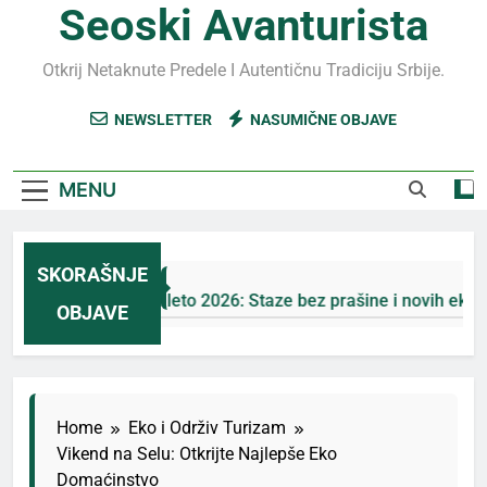
Seoski Avanturista
Otkrij Netaknute Predele I Autentičnu Tradiciju Srbije.
NEWSLETTER
NASUMIČNE OBJAVE
MENU
SKORAŠNJE
Jahorina leto 2026: Staze bez prašine i novih eko-taksi
OBJAVE
4 Дана Ago
Home
Eko i Održiv Turizam
Vikend na Selu: Otkrijte Najlepše Eko
Domaćinstvo