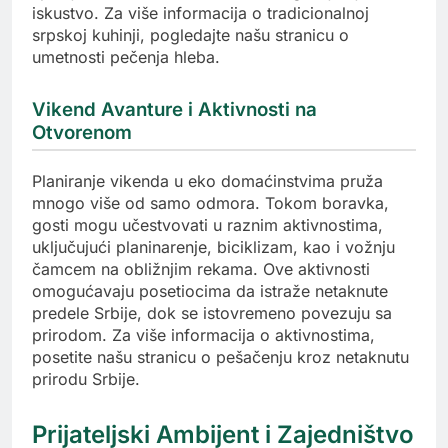
iskustvo. Za više informacija o tradicionalnoj
srpskoj kuhinji, pogledajte našu stranicu o
umetnosti pečenja hleba.
Vikend Avanture i Aktivnosti na
Otvorenom
Planiranje vikenda u eko domaćinstvima pruža
mnogo više od samo odmora. Tokom boravka,
gosti mogu učestvovati u raznim aktivnostima,
uključujući planinarenje, biciklizam, kao i vožnju
čamcem na obližnjim rekama. Ove aktivnosti
omogućavaju posetiocima da istraže netaknute
predele Srbije, dok se istovremeno povezuju sa
prirodom. Za više informacija o aktivnostima,
posetite našu stranicu o pešačenju kroz netaknutu
prirodu Srbije.
Prijateljski Ambijent i Zajedništvo