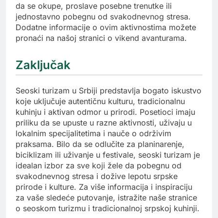
da se okupe, proslave posebne trenutke ili
jednostavno pobegnu od svakodnevnog stresa.
Dodatne informacije o ovim aktivnostima možete
pronaći na našoj stranici o vikend avanturama.
Zaključak
Seoski turizam u Srbiji predstavlja bogato iskustvo
koje uključuje autentičnu kulturu, tradicionalnu
kuhinju i aktivan odmor u prirodi. Posetioci imaju
priliku da se upuste u razne aktivnosti, uživaju u
lokalnim specijalitetima i nauče o održivim
praksama. Bilo da se odlučite za planinarenje,
biciklizam ili uživanje u festivale, seoski turizam je
idealan izbor za sve koji žele da pobegnu od
svakodnevnog stresa i dožive lepotu srpske
prirode i kulture. Za više informacija i inspiraciju
za vaše sledeće putovanje, istražite naše stranice
o seoskom turizmu i tradicionalnoj srpskoj kuhinji.