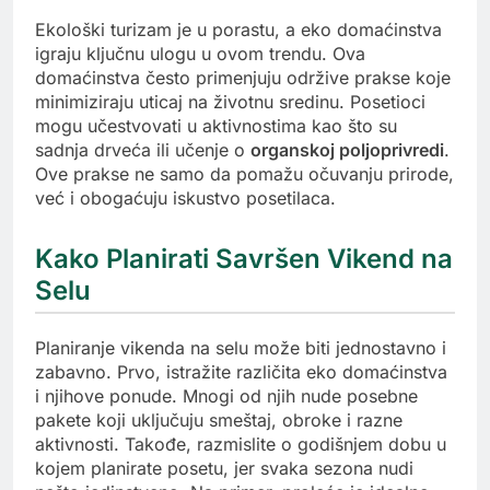
Ekološki turizam je u porastu, a eko domaćinstva
igraju ključnu ulogu u ovom trendu. Ova
domaćinstva često primenjuju održive prakse koje
minimiziraju uticaj na životnu sredinu. Posetioci
mogu učestvovati u aktivnostima kao što su
sadnja drveća ili učenje o
organskoj poljoprivredi
.
Ove prakse ne samo da pomažu očuvanju prirode,
već i obogaćuju iskustvo posetilaca.
Kako Planirati Savršen Vikend na
Selu
Planiranje vikenda na selu može biti jednostavno i
zabavno. Prvo, istražite različita eko domaćinstva
i njihove ponude. Mnogi od njih nude posebne
pakete koji uključuju smeštaj, obroke i razne
aktivnosti. Takođe, razmislite o godišnjem dobu u
kojem planirate posetu, jer svaka sezona nudi