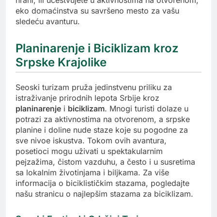
eko domaćinstva su savršeno mesto za vašu
sledeću avanturu.
Planinarenje i Biciklizam kroz
Srpske Krajolike
Seoski turizam pruža jedinstvenu priliku za
istraživanje prirodnih lepota Srbije kroz
planinarenje
i
biciklizam
. Mnogi turisti dolaze u
potrazi za aktivnostima na otvorenom, a srpske
planine i doline nude staze koje su pogodne za
sve nivoe iskustva. Tokom ovih avantura,
posetioci mogu uživati u spektakularnim
pejzažima, čistom vazduhu, a često i u susretima
sa lokalnim životinjama i biljkama. Za više
informacija o biciklističkim stazama, pogledajte
našu stranicu o najlepšim stazama za biciklizam.