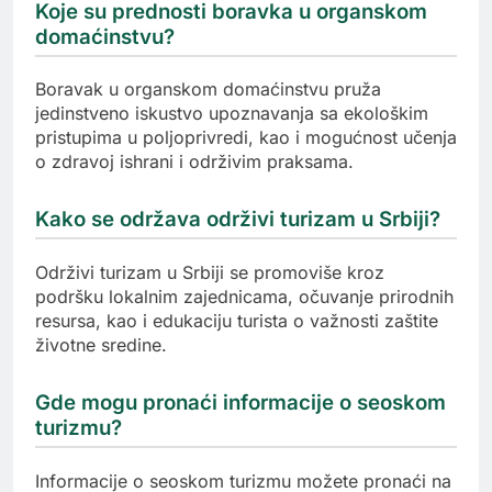
Koje su prednosti boravka u organskom
domaćinstvu?
Boravak u organskom domaćinstvu pruža
jedinstveno iskustvo upoznavanja sa ekološkim
pristupima u poljoprivredi, kao i mogućnost učenja
o zdravoj ishrani i održivim praksama.
Kako se održava održivi turizam u Srbiji?
Održivi turizam u Srbiji se promoviše kroz
podršku lokalnim zajednicama, očuvanje prirodnih
resursa, kao i edukaciju turista o važnosti zaštite
životne sredine.
Gde mogu pronaći informacije o seoskom
turizmu?
Informacije o seoskom turizmu možete pronaći na