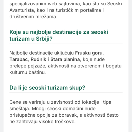
specijalizovanim web sajtovima, kao što su Seoski
Avanturista, kao i na turističkim portalima i
društvenim mrežama.
Koje su najbolje destinacije za seoski
turizam u Srbiji?
Najbolje destinacije uključuju
Frusku goru
,
Tarabac
,
Rudnik
i
Stara planina
, koje nude
prelepe pejzaže, aktivnosti na otvorenom i bogatu
kulturnu baštinu.
Da li je seoski turizam skup?
Cene se variraju u zavisnosti od lokacije i tipa
smeštaja. Mnogi seoski domaćini nude
pristupačne opcije za boravak, a aktivnosti često
ne zahtevaju visoke troškove.