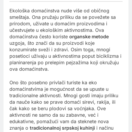
Ekološka domaćinstva nude više od običnog
smeštaja. Ona pružaju priliku da se povežete sa
prirodom, uživate u domaćim proizvodima i
učestvujete u ekološkim aktivnostima. Ova
domaćinstva često koriste
organske metode
uzgoja, što znači da su proizvodi koje
konzumirate sveži i zdravi. Osim toga, mnogi
posetioci uživaju u aktivnostima poput biciklizma i
planinarenja po prelepim pejzažima koji okružuju
ova domaćinstva.
Ono što posebno privlači turiste ka eko
domaćinstvima je mogućnost da se upuste u
tradicionalne aktivnosti. Mnogi gosti imaju priliku
da nauče kako se prave domaći sirevi, rakija, ili
čak kako se beru plodovi sa voćnjaka. Ove
aktivnosti ne samo da su zabavne, već i
edukativne, pomažući vam da steknete nova
znanja o
tradicionalnoj srpskoj kuhinji
i načinu