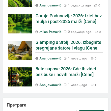
Ana Jovanović
1 седмица ago
0
Gornje Podunavlje 2026: Izlet bez
mulja i post-2025 marži [Cene]
Milan Petrović
2 седмице ago
0
Glamping u Srbiji 2026: Izbegnite
pregrejane šatore i vlagu [Cene]
Ana Jovanović
1 месец ago
0
Bele supove 2026: Gde ih videti
bez buke i novih marži [Cene]
Ana Jovanović
1 месец ago
1
Претрага