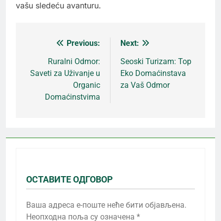
vašu sledeću avanturu.
Previous:
Next:
Кретање
Ruralni Odmor:
Seoski Turizam: Top
Saveti za Uživanje u
Eko Domaćinstava
чланка
Organic
za Vaš Odmor
Domaćinstvima
ОСТАВИТЕ ОДГОВОР
Ваша адреса е-поште неће бити објављена.
Неопходна поља су означена
*