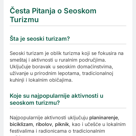
Česta Pitanja o Seoskom
Turizmu
Šta je seoski turizam?
Seoski turizam je oblik turizma koji se fokusira na
smeštaj i aktivnosti u ruralnim područjima.
Uključuje boravak u seoskim domaćinstvima,
uživanje u prirodnim lepotama, tradicionalnoj
kuhinji i lokalnim običajima.
Koje su najpopularnije aktivnosti u
seoskom turizmu?
Najpopularnije aktivnosti uključuju
planinarenje
,
biciklizam
,
ribolov
,
piknik
, kao i učešće u lokalnim
festivalima i radionicama o tradicionalnim