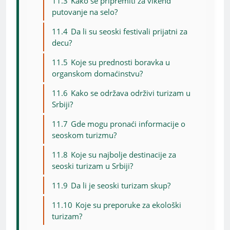
11.3
Kako se pripremiti za vikend
putovanje na selo?
11.4
Da li su seoski festivali prijatni za
decu?
11.5
Koje su prednosti boravka u
organskom domaćinstvu?
11.6
Kako se održava održivi turizam u
Srbiji?
11.7
Gde mogu pronaći informacije o
seoskom turizmu?
11.8
Koje su najbolje destinacije za
seoski turizam u Srbiji?
11.9
Da li je seoski turizam skup?
11.10
Koje su preporuke za ekološki
turizam?