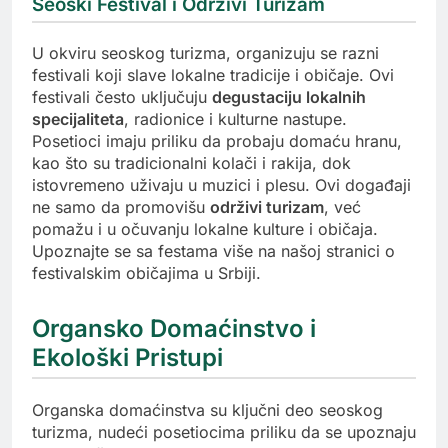
Seoski Festival i Održivi Turizam
U okviru seoskog turizma, organizuju se razni
festivali koji slave lokalne tradicije i običaje. Ovi
festivali često uključuju
degustaciju lokalnih
specijaliteta
, radionice i kulturne nastupe.
Posetioci imaju priliku da probaju domaću hranu,
kao što su tradicionalni kolači i rakija, dok
istovremeno uživaju u muzici i plesu. Ovi događaji
ne samo da promovišu
održivi turizam
, već
pomažu i u očuvanju lokalne kulture i običaja.
Upoznajte se sa festama više na našoj stranici o
festivalskim običajima u Srbiji.
Organsko Domaćinstvo i
Ekološki Pristupi
Organska domaćinstva su ključni deo seoskog
turizma, nudeći posetiocima priliku da se upoznaju