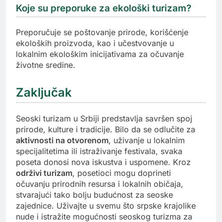
Koje su preporuke za ekološki turizam?
Preporučuje se poštovanje prirode, korišćenje
ekoloških proizvoda, kao i učestvovanje u
lokalnim ekološkim inicijativama za očuvanje
životne sredine.
Zaključak
Seoski turizam u Srbiji predstavlja savršen spoj
prirode, kulture i tradicije. Bilo da se odlučite za
aktivnosti na otvorenom
, uživanje u lokalnim
specijalitetima ili istraživanje festivala, svaka
poseta donosi nova iskustva i uspomene. Kroz
održivi turizam
, posetioci mogu doprineti
očuvanju prirodnih resursa i lokalnih običaja,
stvarajući tako bolju budućnost za seoske
zajednice. Uživajte u svemu što srpske krajolike
nude i istražite mogućnosti seoskog turizma za