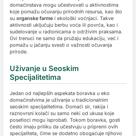
domaćinstava mogu učestvovati u aktivnostima
koje pomažu očuvanju prirodnih resursa, kao što
su
organske farme
i ekološki voćnjaci. Takve
aktivnosti uključuju berbu voća ili povrća, kao i
sudelovanje u radionicama o održivim praksama.
Ovi trenuci ne samo da pružaju edukaciju, već i
pomažu u jačanju svesti o važnosti očuvanja
prirode.
Uživanje u Seoskim
Specijalitetima
Jedan od najlepših aspekata boravka u eko
domaćinstvima je uživanje u tradicionalnim
seoskim specijalitetima. Domaći sir, rakija i
raznovrsni kolači su samo neki od ukusa koje
posetioci mogu isprobati. Tokom boravka, gosti
često imaju priliku da učestvuju u pripremi ovih
specijaliteta, čime se dodatno obogaćuje njihovo