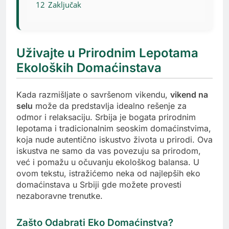
12
Zaključak
Uživajte u Prirodnim Lepotama
Ekoloških Domaćinstava
Kada razmišljate o savršenom vikendu,
vikend na
selu
može da predstavlja idealno rešenje za
odmor i relaksaciju. Srbija je bogata prirodnim
lepotama i tradicionalnim seoskim domaćinstvima,
koja nude autentično iskustvo života u prirodi. Ova
iskustva ne samo da vas povezuju sa prirodom,
već i pomažu u očuvanju ekološkog balansa. U
ovom tekstu, istražićemo neka od najlepših eko
domaćinstava u Srbiji gde možete provesti
nezaboravne trenutke.
Zašto Odabrati Eko Domaćinstva?