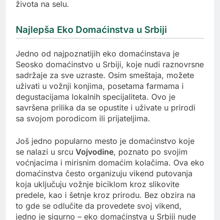
života na selu.
Najlepša Eko Domaćinstva u Srbiji
Jedno od najpoznatijih eko domaćinstava je
Seosko domaćinstvo u Srbiji, koje nudi raznovrsne
sadržaje za sve uzraste. Osim smeštaja, možete
uživati u vožnji konjima, posetama farmama i
degustacijama lokalnih specijaliteta. Ovo je
savršena prilika da se opustite i uživate u prirodi
sa svojom porodicom ili prijateljima.
Još jedno popularno mesto je domaćinstvo koje
se nalazi u srcu
Vojvodine
, poznato po svojim
voćnjacima i mirisnim domaćim kolačima. Ova eko
domaćinstva često organizuju vikend putovanja
koja uključuju vožnje biciklom kroz slikovite
predele, kao i šetnje kroz prirodu. Bez obzira na
to gde se odlučite da provedete svoj vikend,
jedno je sigurno – eko domaćinstva u Srbiji nude