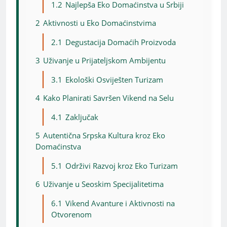
1.2
Najlepša Eko Domaćinstva u Srbiji
2
Aktivnosti u Eko Domaćinstvima
2.1
Degustacija Domaćih Proizvoda
3
Uživanje u Prijateljskom Ambijentu
3.1
Ekološki Osviješten Turizam
4
Kako Planirati Savršen Vikend na Selu
4.1
Zaključak
5
Autentična Srpska Kultura kroz Eko
Domaćinstva
5.1
Održivi Razvoj kroz Eko Turizam
6
Uživanje u Seoskim Specijalitetima
6.1
Vikend Avanture i Aktivnosti na
Otvorenom