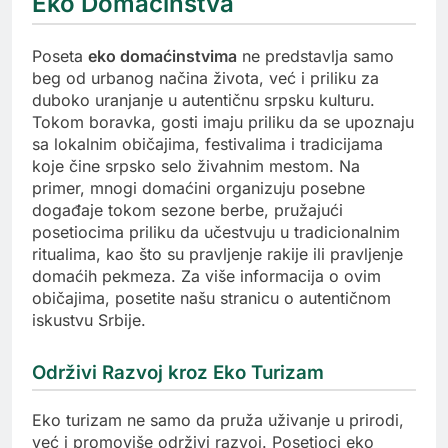
Eko Domaćinstva
Poseta
eko domaćinstvima
ne predstavlja samo
beg od urbanog načina života, već i priliku za
duboko uranjanje u autentičnu srpsku kulturu.
Tokom boravka, gosti imaju priliku da se upoznaju
sa lokalnim običajima, festivalima i tradicijama
koje čine srpsko selo živahnim mestom. Na
primer, mnogi domaćini organizuju posebne
događaje tokom sezone berbe, pružajući
posetiocima priliku da učestvuju u tradicionalnim
ritualima, kao što su pravljenje rakije ili pravljenje
domaćih pekmeza. Za više informacija o ovim
običajima, posetite našu stranicu o autentičnom
iskustvu Srbije.
Održivi Razvoj kroz Eko Turizam
Eko turizam ne samo da pruža uživanje u prirodi,
već i promoviše održivi razvoj. Posetioci eko