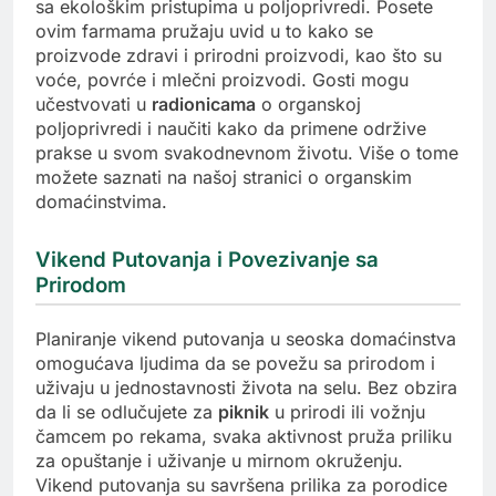
sa ekološkim pristupima u poljoprivredi. Posete
ovim farmama pružaju uvid u to kako se
proizvode zdravi i prirodni proizvodi, kao što su
voće, povrće i mlečni proizvodi. Gosti mogu
učestvovati u
radionicama
o organskoj
poljoprivredi i naučiti kako da primene održive
prakse u svom svakodnevnom životu. Više o tome
možete saznati na našoj stranici o organskim
domaćinstvima.
Vikend Putovanja i Povezivanje sa
Prirodom
Planiranje vikend putovanja u seoska domaćinstva
omogućava ljudima da se povežu sa prirodom i
uživaju u jednostavnosti života na selu. Bez obzira
da li se odlučujete za
piknik
u prirodi ili vožnju
čamcem po rekama, svaka aktivnost pruža priliku
za opuštanje i uživanje u mirnom okruženju.
Vikend putovanja su savršena prilika za porodice