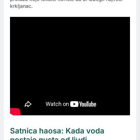
krkljanac.
Satnica haosa: Kada voda
postaje gusta od ljudi