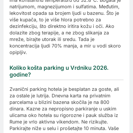
natrijumom, magnezijumom i sulfatima. Međutim,
lekovitost opada sa brojem ljudi u bazenu. Što je
više kupača, to je više hlora potrebno za
dezinfekciju, što direktno iritira kožu i oči. Ako
dolazite zbog terapije, a ne zbog slikanja za
mreže, birajte utorak ili sredu. Tada je
koncentracija ljudi 70% manja, a mir u vodi skoro
opipljiv.
Koliko košta parking u Vrdniku 2026.
godine?
Zvanični parking hotela je besplatan za goste, ali
za ostale je lutrija. Dnevna karta na privatnim
parcelama u blizini bazena skočila je na 800
dinara. Kazne za nepropisno parkiranje u uskim
ulicama oko hotela su rigorozne i pauk služba iz
Rume je vrlo aktivna vikendom. Ne rizikujte.
Parkirajte niže u selu i prošetajte 10 minuta. Vaše