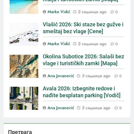
Marko Vidić
2 седмице ago
0
Vlašić 2026: Ski staze bez gužve i
smeštaj bez vlage [Cene]
Marko Vidić
2 седмице ago
0
Okolina Subotice 2026: Salaši bez
vlage i turističkih zamki [Mapa]
Ana Jovanović
3 седмице ago
0
Avala 2026: Izbegnite redove i
nađite besplatan parking [Vodič]
Ana Jovanović
3 седмице ago
0
Претрага