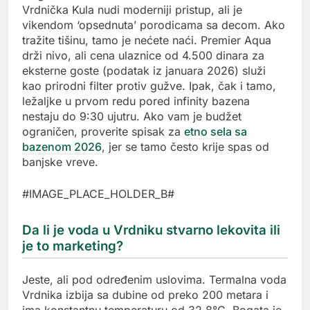
Vrdnička Kula nudi moderniji pristup, ali je
vikendom ‘opsednuta’ porodicama sa decom. Ako
tražite tišinu, tamo je nećete naći. Premier Aqua
drži nivo, ali cena ulaznice od 4.500 dinara za
eksterne goste (podatak iz januara 2026) služi
kao prirodni filter protiv gužve. Ipak, čak i tamo,
ležaljke u prvom redu pored infinity bazena
nestaju do 9:30 ujutru. Ako vam je budžet
ograničen, proverite spisak za
etno sela sa
bazenom 2026
, jer se tamo često krije spas od
banjske vreve.
#IMAGE_PLACE_HOLDER_B#
Da li je voda u Vrdniku stvarno lekovita ili
je to marketing?
Jeste, ali pod određenim uslovima. Termalna voda
Vrdnika izbija sa dubine od preko 200 metara i
ima konstantnu temperaturu od 32.8°C. Bogata je