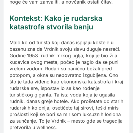
noge će vam zahvaliti, a novčanik ostati čitav.
Kontekst: Kako je rudarska
katastrofa stvorila banju
Malo ko od turista koji danas ispijaju koktele u
bazenu zna da Vrdnik svoju slavu duguje nesreći.
Godine 1953. rudnik mrkog uglja, koji je bio žila
kucavica ovog mesta, počeo je naglo da se puni
vrelom vodom. Rudari su panično bežali pred
potopom, a okna su nepovratno izgubljena. Ono
što je tada viđeno kao ekonomska katastrofa i kraj
rudarske ere, ispostavilo se kao rođenje
turističkog giganta. Ta ista voda koja je ugasila
rudnik, danas greje hotele. Ako prošetate do starih
rudarskih kolonija, osetićete taj sirovi, teški miris
prošlosti koji se bori sa mirisom luksuznih losiona
za sunčanje. To je Vrdnik – mesto gde se tragedija
pretvorila u wellness.