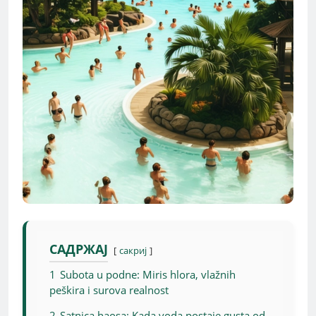
САДРЖАЈ
сакриј
1
Subota u podne: Miris hlora, vlažnih
peškira i surova realnost
2
Satnica haosa: Kada voda postaje gusta od