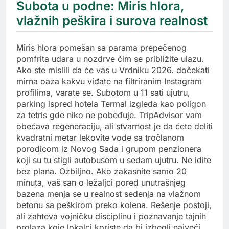
Subota u podne: Miris hlora,
vlažnih peškira i surova realnost
Miris hlora pomešan sa parama prepečenog
pomfrita udara u nozdrve čim se približite ulazu.
Ako ste mislili da će vas u Vrdniku 2026. dočekati
mirna oaza kakvu viđate na filtriranim Instagram
profilima, varate se. Subotom u 11 sati ujutru,
parking ispred hotela Termal izgleda kao poligon
za tetris gde niko ne pobeđuje. TripAdvisor vam
obećava regeneraciju, ali stvarnost je da ćete deliti
kvadratni metar lekovite vode sa tročlanom
porodicom iz Novog Sada i grupom penzionera
koji su tu stigli autobusom u sedam ujutru. Ne idite
bez plana. Ozbiljno. Ako zakasnite samo 20
minuta, vaš san o ležaljci pored unutrašnjeg
bazena menja se u realnost sedenja na vlažnom
betonu sa peškirom preko kolena. Rešenje postoji,
ali zahteva vojničku disciplinu i poznavanje tajnih
prolaza koje lokalci koriste da bi izbegli najveći