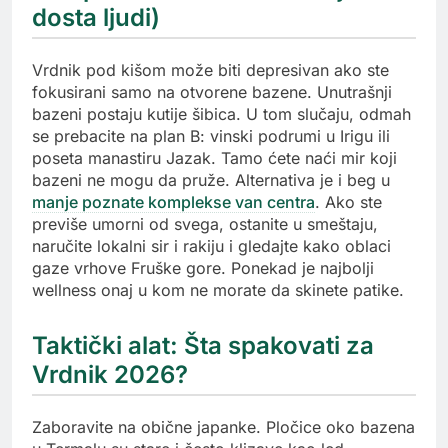
dosta ljudi)
Vrdnik pod kišom može biti depresivan ako ste
fokusirani samo na otvorene bazene. Unutrašnji
bazeni postaju kutije šibica. U tom slučaju, odmah
se prebacite na plan B: vinski podrumi u Irigu ili
poseta manastiru Jazak. Tamo ćete naći mir koji
bazeni ne mogu da pruže. Alternativa je i beg u
manje poznate komplekse van centra
. Ako ste
previše umorni od svega, ostanite u smeštaju,
naručite lokalni sir i rakiju i gledajte kako oblaci
gaze vrhove Fruške gore. Ponekad je najbolji
wellness onaj u kom ne morate da skinete patike.
Taktički alat: Šta spakovati za
Vrdnik 2026?
Zaboravite na obične japanke. Pločice oko bazena