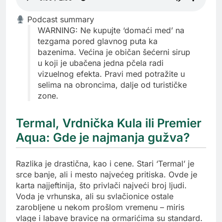
Podcast summary
WARNING: Ne kupujte ‘domaći med’ na
tezgama pored glavnog puta ka
bazenima. Većina je običan šećerni sirup
u koji je ubačena jedna pčela radi
vizuelnog efekta. Pravi med potražite u
selima na obroncima, dalje od turističke
zone.
Termal, Vrdnička Kula ili Premier
Aqua: Gde je najmanja gužva?
Razlika je drastična, kao i cene. Stari ‘Termal’ je
srce banje, ali i mesto najvećeg pritiska. Ovde je
karta najjeftinija, što privlači najveći broj ljudi.
Voda je vrhunska, ali su svlačionice ostale
zarobljene u nekom prošlom vremenu – miris
vlage i labave bravice na ormarićima su standard.