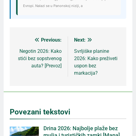
Evropi. Nalazi se u Panonskoj niziji, a
Previous:
Next:
Кретање
Negotin 2026: Kako
Svrljiške planine
stići bez sopstvenog
2026: Kako preživeti
чланка
auta? [Prevoz]
uspon bez
markacija?
Povezani tekstovi
Drina 2026: Najbolje plaže bez
mulja i turističkih zamki [Mapa]