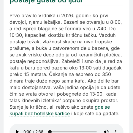
Prvo pravilo Vrdnika u 2026. godini: ko prvi
devojci, njemu ležaljka. Bazeni se otvaraju u 8:00,
a red ispred blagajne se formira već u 7:40. Do
10:30, kapaciteti dostižu kritičnu tačku. Vazduh
postaje težak, vlažnost skače na nivo tropske
prašume, a buka u zatvorenom delu bazena, gde
se zvuk vriske dece odbija od keramičkih pločica,
postaje nepodnošljiva. Zabeležili smo da je red za
kafu u baru pored bazena oko 13:00 sati dugačak
preko 15 metara. Čekanje na espreso od 350
dinara traje duže nego sama kafa. Ako želite bar
malo dostojanstva, vaša jedina opcija je da uđete
čim se vrata otvore i pobegnete do 13:00, kada
talas ‘dnevnih izletnika’ potpuno okupira prostor.
Stanje je kritično, ali rešivo ako znate
gde se
kupati bez hotelske kartice
i koje sate da gađate.