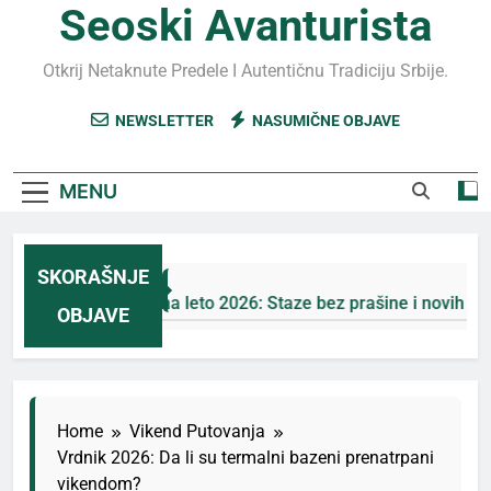
Seoski Avanturista
Otkrij Netaknute Predele I Autentičnu Tradiciju Srbije.
NEWSLETTER
NASUMIČNE OBJAVE
MENU
SKORAŠNJE
Jahorina leto 2026: Staze bez prašine i novih eko-t
OBJAVE
4 Дана Ago
Home
Vikend Putovanja
Vrdnik 2026: Da li su termalni bazeni prenatrpani
vikendom?