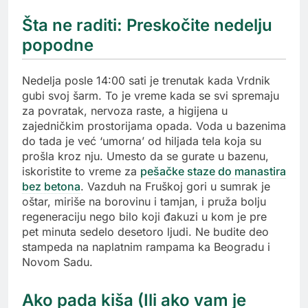
Šta ne raditi: Preskočite nedelju
popodne
Nedelja posle 14:00 sati je trenutak kada Vrdnik
gubi svoj šarm. To je vreme kada se svi spremaju
za povratak, nervoza raste, a higijena u
zajedničkim prostorijama opada. Voda u bazenima
do tada je već ‘umorna’ od hiljada tela koja su
prošla kroz nju. Umesto da se gurate u bazenu,
iskoristite to vreme za
pešačke staze do manastira
bez betona
. Vazduh na Fruškoj gori u sumrak je
oštar, miriše na borovinu i tamjan, i pruža bolju
regeneraciju nego bilo koji đakuzi u kom je pre
pet minuta sedelo desetoro ljudi. Ne budite deo
stampeda na naplatnim rampama ka Beogradu i
Novom Sadu.
Ako pada kiša (Ili ako vam je