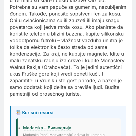
u Termalu su stare i često klizave kao led.
Potrebne su vam papuče sa gumenim, nazubljenim
đonom. Takođe, ponesite sopstveni fen za kosu.
Oni u svlačionicama su ili zauzeti ili imaju snagu
povetarca koji jedva mrda kosu. Ako planirate da
koristite telefon u blizini bazena, kupite silikonsku
vodootpornu futrolu – vlažnost vazduha unutra je
tolika da elektronika često strada od same
kondenzacije. Za kraj, ne kupujte magnete. Idite u
malu zanatsku radnju iza crkve i kupite Monastery
Walnut Rakija (Orahovača). To je jedini autentični
ukus Fruške gore koji vredi poneti kući. I
zapamtite: u Vrdniku ste gost prirode, a bazen je
samo dodatak koji delite sa previše ljudi. Budite
pametniji od prosečnog turiste.
Korisni resursi
Mađarska – Википедија
Mađarska (mađ. Magyarország) država je u srednjoj