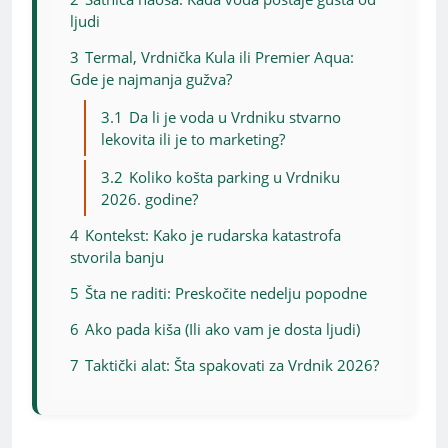
ljudi
3
Termal, Vrdnička Kula ili Premier Aqua:
Gde je najmanja gužva?
3.1
Da li je voda u Vrdniku stvarno
lekovita ili je to marketing?
3.2
Koliko košta parking u Vrdniku
2026. godine?
4
Kontekst: Kako je rudarska katastrofa
stvorila banju
5
Šta ne raditi: Preskočite nedelju popodne
6
Ako pada kiša (Ili ako vam je dosta ljudi)
7
Taktički alat: Šta spakovati za Vrdnik 2026?