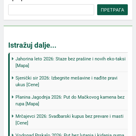
ПРЕТРАГА
Istražuj dalje...
Jahorina leto 2026: Staze bez prašine i novih eko-taksi
[Mapa]
Sjenički sir 2026: Izbegnite mešavine i nađite pravi
ukus [Cene]
Planina Jagodnja 2026: Put do Mačkovog kamena bez
rupa [Mapa]
Mrčajevci 2026: Svadbarski kupus bez prevare i masti
[Cene]
Vodopad Prskalo 2026: Put bez lutanja i kidanja guma