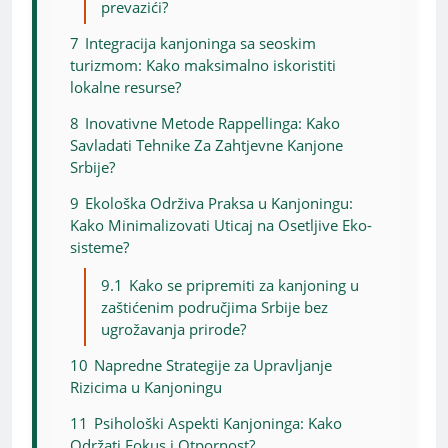
prevazići?
7
Integracija kanjoninga sa seoskim
turizmom: Kako maksimalno iskoristiti
lokalne resurse?
8
Inovativne Metode Rappellinga: Kako
Savladati Tehnike Za Zahtjevne Kanjone
Srbije?
9
Ekološka Održiva Praksa u Kanjoningu:
Kako Minimalizovati Uticaj na Osetljive Eko-
sisteme?
9.1
Kako se pripremiti za kanjoning u
zaštićenim područjima Srbije bez
ugrožavanja prirode?
10
Napredne Strategije za Upravljanje
Rizicima u Kanjoningu
11
Psihološki Aspekti Kanjoninga: Kako
Održati Fokus i Otpornost?