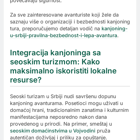
povećavaju sigurnost.
Za sve zainteresovane avanturiste koji žele da
saznaju više o organizaciji i bezbednosti kanjoning
tura, preporučujemo detaljan vodič na
kanjoning-
u-srbiji-pravilna-bezbednost-i-lepa-avantura
.
Integracija kanjoninga sa
seoskim turizmom: Kako
maksimalno iskoristiti lokalne
resurse?
Seoski turizam u Srbiji nudi savršenu dopunu
kanjoning avanturama. Posetioci mogu uživati u
domaćoj hrani, tradicionalnim zanatima i kulturnim
manifestacijama neposredno nakon dana
provedenog u prirodi. Na primer, smeštaj u
seoskim domaćinstvima u Vojvodini
pruža
autentičan doživljaj i priliku za opuštanje.