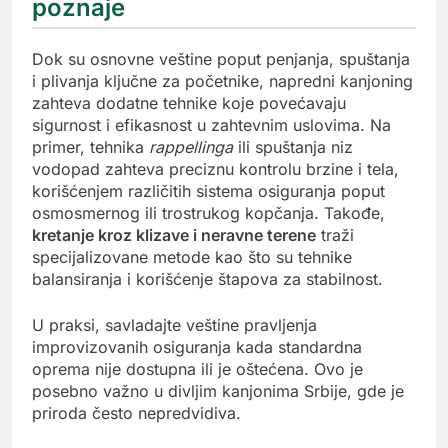
poznaje
Dok su osnovne veštine poput penjanja, spuštanja
i plivanja ključne za početnike, napredni kanjoning
zahteva dodatne tehnike koje povećavaju
sigurnost i efikasnost u zahtevnim uslovima. Na
primer, tehnika
rappellinga
ili spuštanja niz
vodopad zahteva preciznu kontrolu brzine i tela,
korišćenjem različitih sistema osiguranja poput
osmosmernog ili trostrukog kopčanja. Takođe,
kretanje kroz klizave i neravne terene
traži
specijalizovane metode kao što su tehnike
balansiranja i korišćenje štapova za stabilnost.
U praksi, savladajte veštine pravljenja
improvizovanih osiguranja kada standardna
oprema nije dostupna ili je oštećena. Ovo je
posebno važno u divljim kanjonima Srbije, gde je
priroda često nepredvidiva.