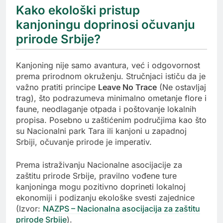
Kako ekološki pristup
kanjoningu doprinosi očuvanju
prirode Srbije?
Kanjoning nije samo avantura, već i odgovornost
prema prirodnom okruženju. Stručnjaci ističu da je
važno pratiti principe
Leave No Trace
(Ne ostavljaj
trag), što podrazumeva minimalno ometanje flore i
faune, neodlaganje otpada i poštovanje lokalnih
propisa. Posebno u zaštićenim područjima kao što
su Nacionalni park Tara ili kanjoni u zapadnoj
Srbiji, očuvanje prirode je imperativ.
Prema istraživanju Nacionalne asocijacije za
zaštitu prirode Srbije, pravilno vođene ture
kanjoninga mogu pozitivno doprineti lokalnoj
ekonomiji i podizanju ekološke svesti zajednice
(Izvor:
NAZPS – Nacionalna asocijacija za zaštitu
prirode Srbije
).