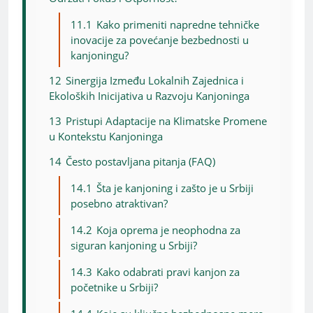
11.1
Kako primeniti napredne tehničke
inovacije za povećanje bezbednosti u
kanjoningu?
12
Sinergija Između Lokalnih Zajednica i
Ekoloških Inicijativa u Razvoju Kanjoninga
13
Pristupi Adaptacije na Klimatske Promene
u Kontekstu Kanjoninga
14
Često postavljana pitanja (FAQ)
14.1
Šta je kanjoning i zašto je u Srbiji
posebno atraktivan?
14.2
Koja oprema je neophodna za
siguran kanjoning u Srbiji?
14.3
Kako odabrati pravi kanjon za
početnike u Srbiji?