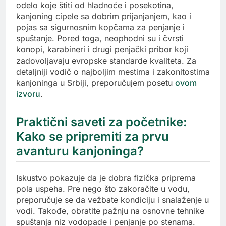
odelo koje štiti od hladnoće i posekotina,
kanjoning cipele sa dobrim prijanjanjem, kao i
pojas sa sigurnosnim kopčama za penjanje i
spuštanje. Pored toga, neophodni su i čvrsti
konopi, karabineri i drugi penjački pribor koji
zadovoljavaju evropske standarde kvaliteta. Za
detaljniji vodič o najboljim mestima i zakonitostima
kanjoninga u Srbiji, preporučujem posetu
ovom
izvoru
.
Praktični saveti za početnike:
Kako se pripremiti za prvu
avanturu kanjoninga?
Iskustvo pokazuje da je dobra fizička priprema
pola uspeha. Pre nego što zakoračite u vodu,
preporučuje se da vežbate kondiciju i snalaženje u
vodi. Takođe, obratite pažnju na osnovne tehnike
spuštanja niz vodopade i penjanje po stenama.