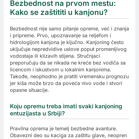
Bezbednost na prvom mestu:
Kako se zaštititi u kanjonu?
Bezbednost nije samo pitanje opreme, već i znanja
i pripreme. Prvo, upoznavanje sa reljefom i
hidrologijom kanjona je ključno. Kanjoning često
uključuje nepredvidive uslove poput promenljivog
vodostaja ili klizavih stijena. Stručnjaci
preporučuju da se nikada ne kreće bez vodiča sa
licencom i iskustvom u lokalnim kanjonima.
Takođe, neophodno je pratiti vremensku prognozu
jer kiša može brzo da poveća nivo vode i stvori
opasne situacije.
Koju opremu treba imati svaki kanjoning
entuzijasta u Srbiji?
Pravilna oprema je temelj bezbedne avanture.
Obavezni deo su kaciga za zaštitu glave, neopren