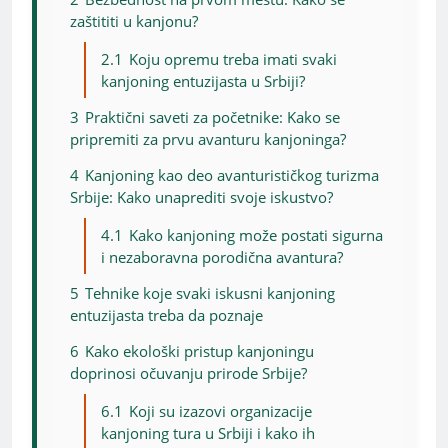
zaštititi u kanjonu?
2.1
Koju opremu treba imati svaki
kanjoning entuzijasta u Srbiji?
3
Praktični saveti za početnike: Kako se
pripremiti za prvu avanturu kanjoninga?
4
Kanjoning kao deo avanturističkog turizma
Srbije: Kako unaprediti svoje iskustvo?
4.1
Kako kanjoning može postati sigurna
i nezaboravna porodična avantura?
5
Tehnike koje svaki iskusni kanjoning
entuzijasta treba da poznaje
6
Kako ekološki pristup kanjoningu
doprinosi očuvanju prirode Srbije?
6.1
Koji su izazovi organizacije
kanjoning tura u Srbiji i kako ih