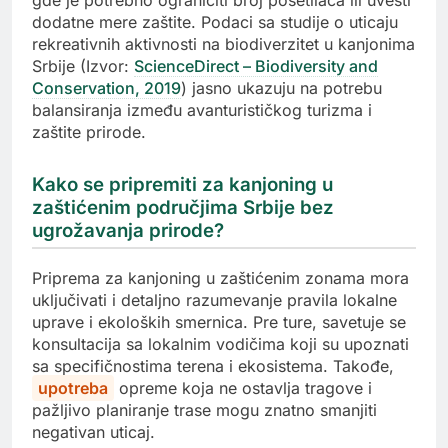
dodatne mere zaštite. Podaci sa studije o uticaju
rekreativnih aktivnosti na biodiverzitet u kanjonima
Srbije (Izvor:
ScienceDirect – Biodiversity and
Conservation, 2019
) jasno ukazuju na potrebu
balansiranja između avanturističkog turizma i
zaštite prirode.
Kako se pripremiti za kanjoning u
zaštićenim područjima Srbije bez
ugrožavanja prirode?
Priprema za kanjoning u zaštićenim zonama mora
uključivati i detaljno razumevanje pravila lokalne
uprave i ekoloških smernica. Pre ture, savetuje se
konsultacija sa lokalnim vodičima koji su upoznati
sa specifičnostima terena i ekosistema. Takođe,
upotreba
opreme koja ne ostavlja tragove i
pažljivo planiranje trase mogu znatno smanjiti
negativan uticaj.