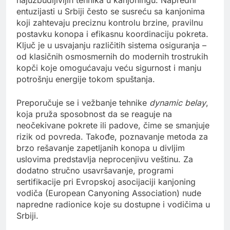
entuzijasti u Srbiji često se susreću sa kanjonima
koji zahtevaju preciznu kontrolu brzine, pravilnu
postavku konopa i efikasnu koordinaciju pokreta.
Ključ je u usvajanju različitih sistema osiguranja –
od klasičnih osmosmernih do modernih trostrukih
kopči koje omogućavaju veću sigurnost i manju
potrošnju energije tokom spuštanja.
Preporučuje se i vežbanje tehnike
dynamic belay
,
koja pruža sposobnost da se reaguje na
neočekivane pokrete ili padove, čime se smanjuje
rizik od povreda. Takođe, poznavanje metoda za
brzo rešavanje zapetljanih konopa u divljim
uslovima predstavlja neprocenjivu veštinu. Za
dodatno stručno usavršavanje, programi
sertifikacije pri Evropskoj asocijaciji kanjoning
vodiča (European Canyoning Association) nude
napredne radionice koje su dostupne i vodičima u
Srbiji.