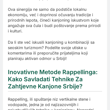
Ova sinergija ne samo da podstiče lokalnu
ekonomiju, već i doprinosi očuvanju tradicije i
prirodnih lepota, čineći kanjoning iskustvom koje
angažuje sva čula i budi poštovanje prema prirodi
i kulturi.
Da li ste već iskusili kanjoning u kombinaciji sa
seoskim turizmom? Podelite svoje utiske u
komentarima ili preporučite prijateljima koji
planiraju aktivan odmor u Srbiji!
Inovativne Metode Rappellinga:
Kako Savladati Tehnike Za
Zahtjevne Kanjone Srbije?
Rappelling, ili spuštanje niz vertikalne stene i
vodopade, jedna je od najizazovnijih i
najuzbudljivijih tehnika u kanjoningu. Napredni