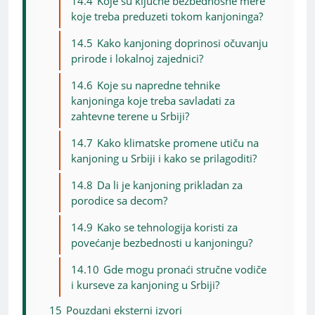
14.4
Koje su ključne bezbednosne mere
koje treba preduzeti tokom kanjoninga?
14.5
Kako kanjoning doprinosi očuvanju
prirode i lokalnoj zajednici?
14.6
Koje su napredne tehnike
kanjoninga koje treba savladati za
zahtevne terene u Srbiji?
14.7
Kako klimatske promene utiču na
kanjoning u Srbiji i kako se prilagoditi?
14.8
Da li je kanjoning prikladan za
porodice sa decom?
14.9
Kako se tehnologija koristi za
povećanje bezbednosti u kanjoningu?
14.10
Gde mogu pronaći stručne vodiče
i kurseve za kanjoning u Srbiji?
15
Pouzdani eksterni izvori