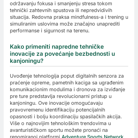
održavanju fokusa i smanjenju stresa tokom
tehnički zahtevnih spustova ili nepredvidivih
situacija. Redovna praksa mindfulness-a i trening u
simuliranim uslovima može značajno unaprediti
performanse i sigurnost na terenu.
Kako primeniti napredne tehničke
inovacije za povećanje bezbednosti u
kanjoningu?
Uvođenje tehnologija poput digitalnih senzora za
praćenje opreme, pametnih kaciga sa ugrađenim
komunikacionim modulima i dronova za izviđanje
pre ture predstavlja revolucionarni pristup u
kanjoningu. Ove inovacije omogućavaju
pravovremenu identifikaciju potencijalnih
opasnosti i bolju koordinaciju spasilačkih akcija.
Više o najnovijim tehnološkim trendovima u
avanturističkom sportu možete pronaći na
renomiranoj platformi
Adventure Sports Network
.