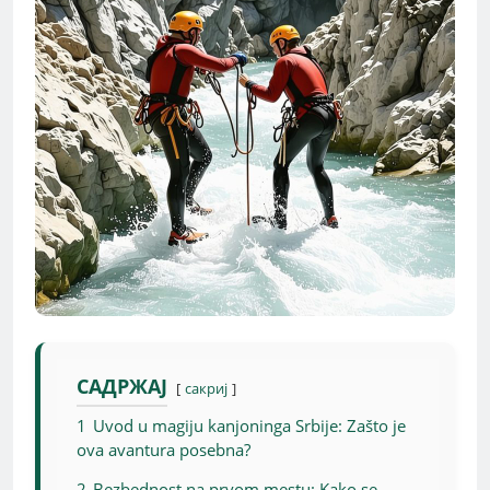
САДРЖАЈ
сакриј
1
Uvod u magiju kanjoninga Srbije: Zašto je
ova avantura posebna?
2
Bezbednost na prvom mestu: Kako se