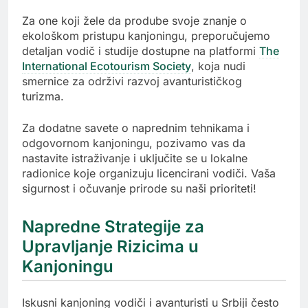
Za one koji žele da prodube svoje znanje o
ekološkom pristupu kanjoningu, preporučujemo
detaljan vodič i studije dostupne na platformi
The
International Ecotourism Society
, koja nudi
smernice za održivi razvoj avanturističkog
turizma.
Za dodatne savete o naprednim tehnikama i
odgovornom kanjoningu, pozivamo vas da
nastavite istraživanje i uključite se u lokalne
radionice koje organizuju licencirani vodiči. Vaša
sigurnost i očuvanje prirode su naši prioriteti!
Napredne Strategije za
Upravljanje Rizicima u
Kanjoningu
Iskusni kanjoning vodiči i avanturisti u Srbiji često