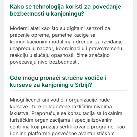
Kako se tehnologija koristi za povećanje
bezbednosti u kanjoningu?
Moderni alati kao što su digitalni senzori za
praćenje opreme, pametne kacige sa
komunikacionim modulima i dronovi za izviđanje
unapređuju nadzor, koordinaciju i pravovremenu
reakciju u slučaju opasnosti, čime značajno
povećavaju nivo bezbednosti.
Gde mogu pronaći stručne vodiče i
kurseve za kanjoning u Srbiji?
Mnogi licencirani vodiči i organizacije nude
kurseve i ture prilagođene različitim nivoima
iskustva. Preporučuje se konsultacija sa lokalnim
turističkim organizacijama i specijalizovanim
centrima koji pružaju sertifikovane programe, kao
i online platforme posvećene avanturističkom