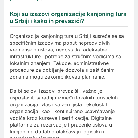
Koji su izazovi organizacije kanjoning tura
u Srbiji i kako ih prevazići?
Organizacija kanjoning tura u Srbiji susreće se sa
specifičnim izazovima poput nepredvidivih
vremenskih uslova, nedostatka adekvatne
infrastrukture i potrebe za stručnim vodičima sa
lokalnim znanjem. Takođe, administrativne
procedure za dobijanje dozvola u zaštićenim
zonama mogu zakomplikovati planiranje.
Da bi se ovi izazovi prevazišli, važno je
uspostaviti saradnju između lokalnih turističkih
organizacija, vlasnika zemljišta i ekoloških
organizacija, kao i kontinuirano usavršavanje
vodiča kroz kurseve i sertifikacije. Digitalne
platforme za rezervacije i praćenje uslova u
kanjonima dodatno olakšavaju logistiku i