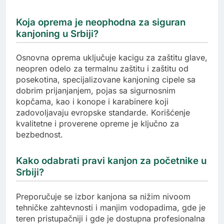
Koja oprema je neophodna za siguran
kanjoning u Srbiji?
Osnovna oprema uključuje kacigu za zaštitu glave,
neopren odelo za termalnu zaštitu i zaštitu od
posekotina, specijalizovane kanjoning cipele sa
dobrim prijanjanjem, pojas sa sigurnosnim
kopčama, kao i konope i karabinere koji
zadovoljavaju evropske standarde. Korišćenje
kvalitetne i proverene opreme je ključno za
bezbednost.
Kako odabrati pravi kanjon za početnike u
Srbiji?
Preporučuje se izbor kanjona sa nižim nivoom
tehničke zahtevnosti i manjim vodopadima, gde je
teren pristupačniji i gde je dostupna profesionalna