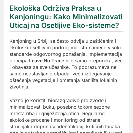
Ekološka Održiva Praksa u
Kanjoningu: Kako Minimalizovati
Uticaj na Osetljive Eko-sisteme?
Kanjoning u Srbiji se često odvija u zaštićenim i
ekološki osetljivim područjima, što nameće visoke
standarde odgovornog ponašanja. Implementacija
principa
Leave No Trace
nije samo preporuka, već
i obaveza za sve učesnike. To podrazumeva ne
samo neostavljanje otpada, već i izbegavanje
oštećenja vegetacije i ometanja staništa lokalnih
životinja.
Važno je koristiti biorazgradive proizvode i
minimalizovati buku, posebno tokom sezone
mresta riba ili gniježđenja ptica. Regularne
ekološke procene i monitoring od strane
stručnjaka doprinose identifikaciji kritičnih tačaka
gde je potrebno ograničiti broj posetilaca ili uvesti