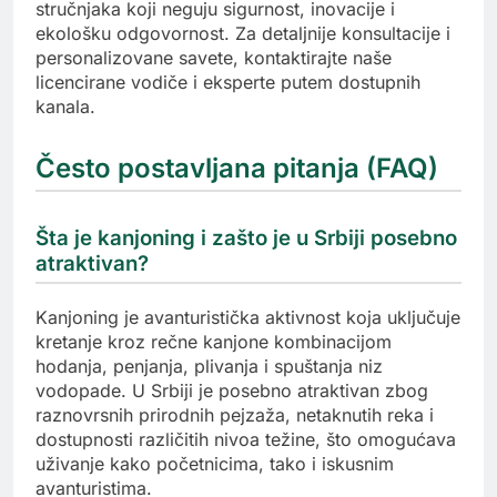
stručnjaka koji neguju sigurnost, inovacije i
ekološku odgovornost. Za detaljnije konsultacije i
personalizovane savete, kontaktirajte naše
licencirane vodiče i eksperte putem dostupnih
kanala.
Često postavljana pitanja (FAQ)
Šta je kanjoning i zašto je u Srbiji posebno
atraktivan?
Kanjoning je avanturistička aktivnost koja uključuje
kretanje kroz rečne kanjone kombinacijom
hodanja, penjanja, plivanja i spuštanja niz
vodopade. U Srbiji je posebno atraktivan zbog
raznovrsnih prirodnih pejzaža, netaknutih reka i
dostupnosti različitih nivoa težine, što omogućava
uživanje kako početnicima, tako i iskusnim
avanturistima.