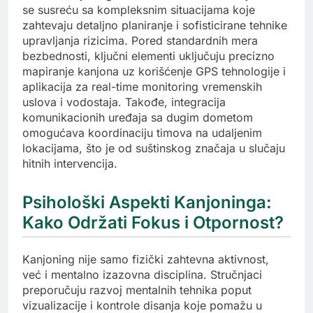
se susreću sa kompleksnim situacijama koje
zahtevaju detaljno planiranje i sofisticirane tehnike
upravljanja rizicima. Pored standardnih mera
bezbednosti, ključni elementi uključuju precizno
mapiranje kanjona uz korišćenje GPS tehnologije i
aplikacija za real-time monitoring vremenskih
uslova i vodostaja. Takođe, integracija
komunikacionih uređaja sa dugim dometom
omogućava koordinaciju timova na udaljenim
lokacijama, što je od suštinskog značaja u slučaju
hitnih intervencija.
Psihološki Aspekti Kanjoninga:
Kako Održati Fokus i Otpornost?
Kanjoning nije samo fizički zahtevna aktivnost,
već i mentalno izazovna disciplina. Stručnjaci
preporučuju razvoj mentalnih tehnika poput
vizualizacije i kontrole disanja koje pomažu u