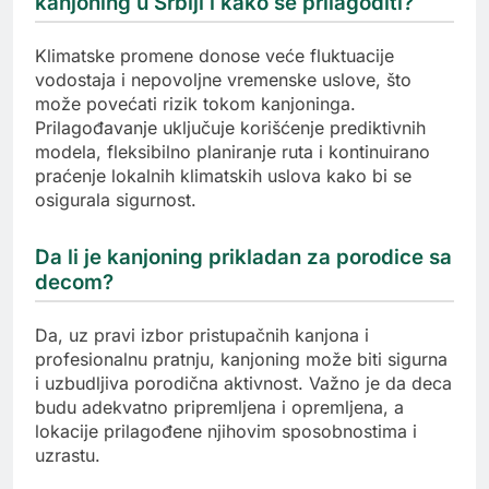
kanjoning u Srbiji i kako se prilagoditi?
Klimatske promene donose veće fluktuacije
vodostaja i nepovoljne vremenske uslove, što
može povećati rizik tokom kanjoninga.
Prilagođavanje uključuje korišćenje prediktivnih
modela, fleksibilno planiranje ruta i kontinuirano
praćenje lokalnih klimatskih uslova kako bi se
osigurala sigurnost.
Da li je kanjoning prikladan za porodice sa
decom?
Da, uz pravi izbor pristupačnih kanjona i
profesionalnu pratnju, kanjoning može biti sigurna
i uzbudljiva porodična aktivnost. Važno je da deca
budu adekvatno pripremljena i opremljena, a
lokacije prilagođene njihovim sposobnostima i
uzrastu.