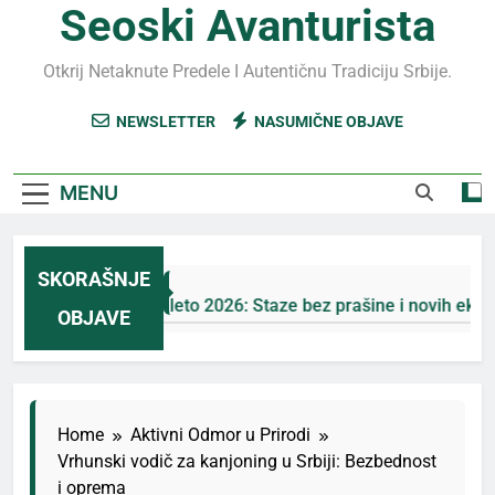
Seoski Avanturista
Otkrij Netaknute Predele I Autentičnu Tradiciju Srbije.
NEWSLETTER
NASUMIČNE OBJAVE
MENU
SKORAŠNJE
Jahorina leto 2026: Staze bez prašine i novih eko-taksi
OBJAVE
3 Дана Ago
Home
Aktivni Odmor u Prirodi
Vrhunski vodič za kanjoning u Srbiji: Bezbednost
i oprema