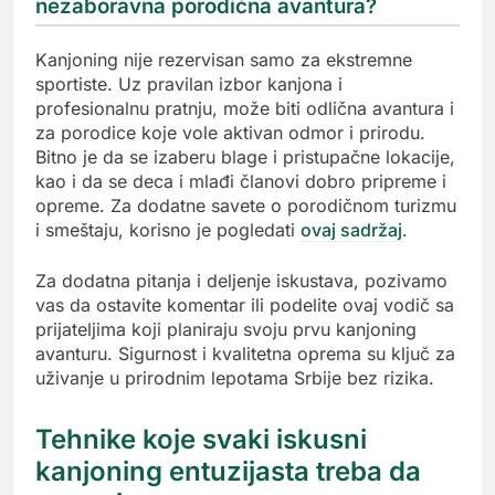
nezaboravna porodična avantura?
Kanjoning nije rezervisan samo za ekstremne
sportiste. Uz pravilan izbor kanjona i
profesionalnu pratnju, može biti odlična avantura i
za porodice koje vole aktivan odmor i prirodu.
Bitno je da se izaberu blage i pristupačne lokacije,
kao i da se deca i mlađi članovi dobro pripreme i
opreme. Za dodatne savete o porodičnom turizmu
i smeštaju, korisno je pogledati
ovaj sadržaj
.
Za dodatna pitanja i deljenje iskustava, pozivamo
vas da ostavite komentar ili podelite ovaj vodič sa
prijateljima koji planiraju svoju prvu kanjoning
avanturu. Sigurnost i kvalitetna oprema su ključ za
uživanje u prirodnim lepotama Srbije bez rizika.
Tehnike koje svaki iskusni
kanjoning entuzijasta treba da