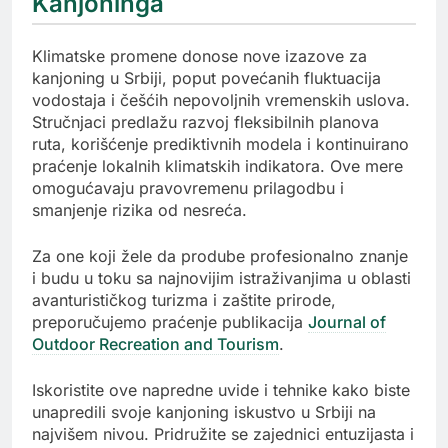
Kanjoninga
Klimatske promene donose nove izazove za
kanjoning u Srbiji, poput povećanih fluktuacija
vodostaja i češćih nepovoljnih vremenskih uslova.
Stručnjaci predlažu razvoj fleksibilnih planova
ruta, korišćenje prediktivnih modela i kontinuirano
praćenje lokalnih klimatskih indikatora. Ove mere
omogućavaju pravovremenu prilagodbu i
smanjenje rizika od nesreća.
Za one koji žele da prodube profesionalno znanje
i budu u toku sa najnovijim istraživanjima u oblasti
avanturističkog turizma i zaštite prirode,
preporučujemo praćenje publikacija
Journal of
Outdoor Recreation and Tourism
.
Iskoristite ove napredne uvide i tehnike kako biste
unapredili svoje kanjoning iskustvo u Srbiji na
najvišem nivou. Pridružite se zajednici entuzijasta i