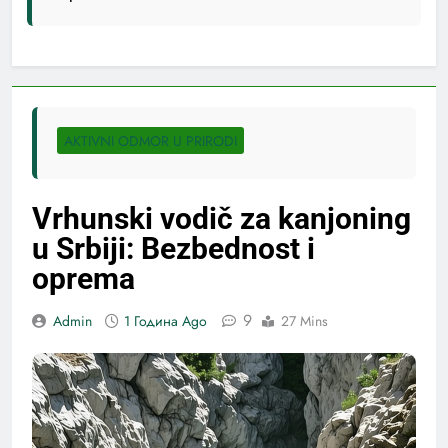
AKTIVNI ODMOR U PRIRODI
Vrhunski vodič za kanjoning
u Srbiji: Bezbednost i
oprema
9
Admin
1 Година Ago
27 Mins