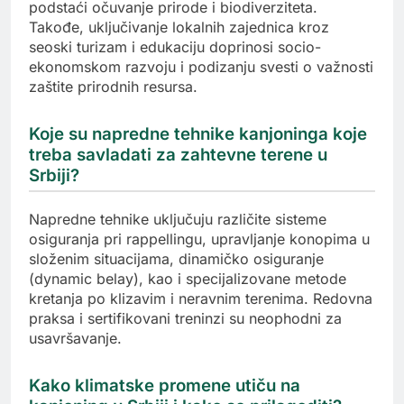
podstaći očuvanje prirode i biodiverziteta.
Takođe, uključivanje lokalnih zajednica kroz
seoski turizam i edukaciju doprinosi socio-
ekonomskom razvoju i podizanju svesti o važnosti
zaštite prirodnih resursa.
Koje su napredne tehnike kanjoninga koje
treba savladati za zahtevne terene u
Srbiji?
Napredne tehnike uključuju različite sisteme
osiguranja pri rappellingu, upravljanje konopima u
složenim situacijama, dinamičko osiguranje
(dynamic belay), kao i specijalizovane metode
kretanja po klizavim i neravnim terenima. Redovna
praksa i sertifikovani treninzi su neophodni za
usavršavanje.
Kako klimatske promene utiču na