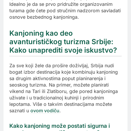
Idealno je da se prvo pridružite organizovanim
turama gde ćete pod stručnim nadzorom savladati
osnove bezbednog kanjoninga.
Kanjoning kao deo
avanturističkog turizma Srbije:
Kako unaprediti svoje iskustvo?
Za sve koji žele da prošire doživljaj, Srbija nudi
bogat izbor destinacija koje kombinuju kanjoning
sa drugim aktivnostima poput planinarenja i
seoskog turizma. Na primer, možete planirati
vikend na Tari ili Zlatiboru, gde pored kanjoninga
uživate i u tradicionalnoj kuhinji i prirodnim
lepotama. Više o takvim destinacijama možete
saznati u
ovom vodiču
.
Kako kanjoning može postati sigurna i